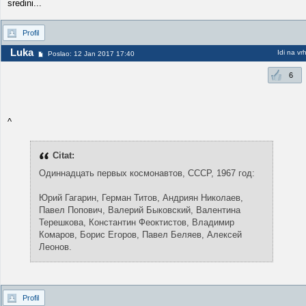
sredini...
Profil
Luka
Idi na vr
Poslao: 12 Jan 2017 17:40
6
^
Citat:
Одиннадцать первых космонавтов, СССР, 1967 год:
Юрий Гагарин, Герман Титов, Андриян Николаев,
Павел Попович, Валерий Быковский, Валентина
Терешкова, Константин Феоктистов, Владимир
Комаров, Борис Егоров, Павел Беляев, Алексей
Леонов.
Profil