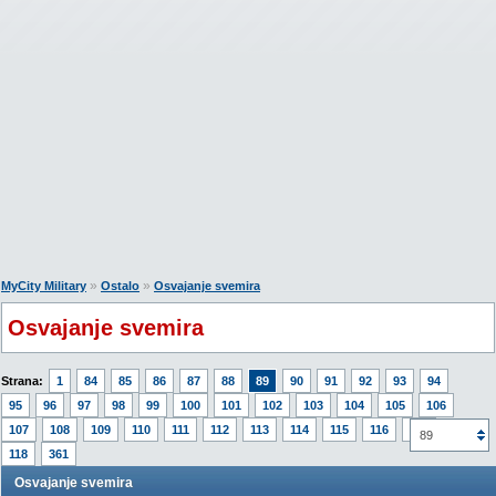
»
»
MyCity Military
Ostalo
Osvajanje svemira
Osvajanje svemira
Strana:
1
84
85
86
87
88
89
90
91
92
93
94
95
96
97
98
99
100
101
102
103
104
105
106
107
108
109
110
111
112
113
114
115
116
117
89
118
361
Osvajanje svemira