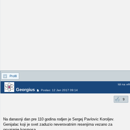
Profil
Idi na vr
Georgius
Poslao: 12 Jan 2017 09:14
9
Na danasnji dan pre 110 godina rodjen je Sergej Pavlovic Koroljev.
Genijalac koji je svet zaduzio neverovatnim resenjima vezano za
osvajanje kosmosa