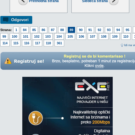
Prethodna strana
Sledeća strana
Odgovori
Strana:
1
84
85
86
87
88
89
90
91
92
93
94
95
99
100
101
102
103
104
105
106
107
108
109
110
114
115
116
117
118
361
Idi na v