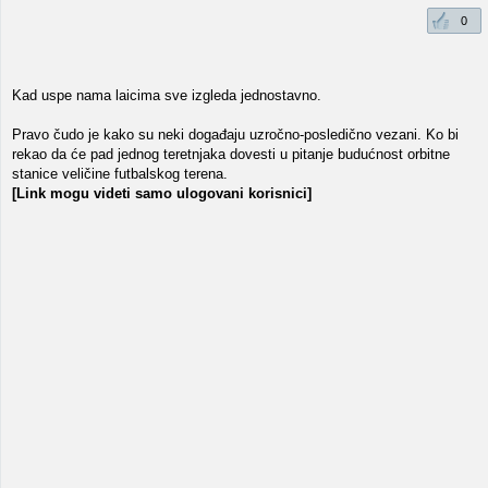
0
Kad uspe nama laicima sve izgleda jednostavno.
Pravo čudo je kako su neki događaju uzročno-posledično vezani. Ko bi
rekao da će pad jednog teretnjaka dovesti u pitanje budućnost orbitne
stanice veličine futbalskog terena.
[Link mogu videti samo ulogovani korisnici]