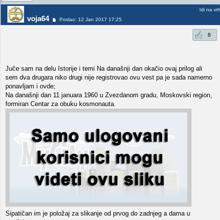
Idi na vr
voja64
Poslao: 12 Jan 2017 17:25
8
Juče sam na delu Istorije i temi Na današnji dan okačio ovaj prilog ali
sem dva drugara niko drugi nije registrovao ovu vest pa je sada namerno
ponavljam i ovde;
Na današnji dan 11 januara 1960 u Zvezdanom gradu, Moskovski region,
formiran Centar za obuku kosmonauta.
Sipatičan im je položaj za slikanje od prvog do zadnjeg a dama u