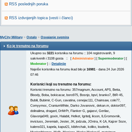
RSS poslednjih poruka
RSS izdvojenjih topica (vesti i članci)
»
»
MyCity Military
Ostalo
Osvajanje svemira
Ko je trenutno na forumu
Ukupno su
3221
korisnika na forumu :: 104 registrovanih, 9
sakrivenih i 3108 gosta :: [
Administrator
] [
Supermoderator
] [
Moderator
] ::
Detaljnije
Najviše korisnika na forumu ikad bilo je
16981
- dana 24 Jun 2026
07:46
Korisnici koji su trenutno na forumu:
Korisnici trenutno na forumu:
357magnum
,
Account
,
APS
,
Betta
,
Bloody
,
Boba
,
bokicacar
,
boro975
,
Bosnjo
,
bpvl
,
branko7
,
BtR-45
,
Bubili
,
Bubimir
,
C-Gun
,
cavatina
,
cenejac111
,
Chainsaw
,
cole77
,
Comyymoc
,
CraniumWhite
,
Darko Jovanovic
,
dekan.m
,
doktor097
,
dolinalima
,
draganl
,
DrMrPr
,
Flanker-G
,
gajasvi
,
Gerilac
,
Glavonja049
,
goxin
,
Halabit
,
Helket
,
Igritelj
,
ikson
,
ILGromovnik
,
invictuss
,
Jeremiah
,
Jester
,
JK
,
jodzula
,
JOntra
,
K-1A
,
Kajzer Soze
,
kalens021
,
kapela
,
kaput21
,
kibihrchak
,
koliko
,
louderik
,