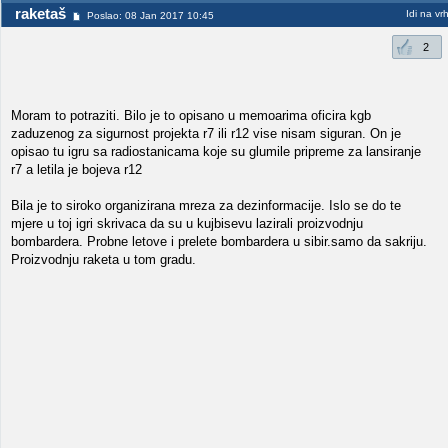
raketaš
Idi na vr
Poslao: 08 Jan 2017 10:45
2
Moram to potraziti. Bilo je to opisano u memoarima oficira kgb
zaduzenog za sigurnost projekta r7 ili r12 vise nisam siguran. On je
opisao tu igru sa radiostanicama koje su glumile pripreme za lansiranje
r7 a letila je bojeva r12
Bila je to siroko organizirana mreza za dezinformacije. Islo se do te
mjere u toj igri skrivaca da su u kujbisevu lazirali proizvodnju
bombardera. Probne letove i prelete bombardera u sibir.samo da sakriju.
Proizvodnju raketa u tom gradu.