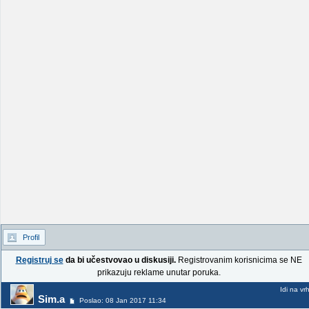
Profil
Registruj se
da bi učestvovao u diskusiji.
Registrovanim korisnicima se NE
prikazuju reklame unutar poruka.
Idi na vr
Sim.a
Poslao: 08 Jan 2017 11:34