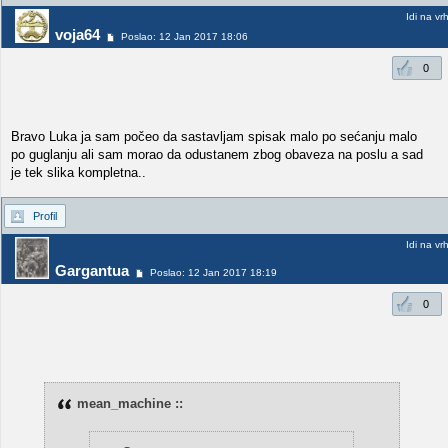
Idi na vr
voja64
Poslao: 12 Jan 2017 18:06
0
Bravo Luka ja sam počeo da sastavljam spisak malo po sećanju malo
po guglanju ali sam morao da odustanem zbog obaveza na poslu a sad
je tek slika kompletna..
Profil
Idi na vr
Gargantua
Poslao: 12 Jan 2017 18:19
0
mean_machine ::