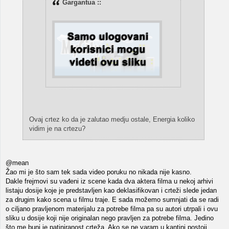
Gargantua ::
Ovaj crtez ko da je zalutao medju ostale, Energia koliko
vidim je na crtezu?
@mean
Žao mi je što sam tek sada video poruku no nikada nije kasno.
Dakle frejmovi su vađeni iz scene kada dva aktera filma u nekoj arhivi
listaju dosije koje je predstavljen kao deklasifikovan i crteži slede jedan
za drugim kako scena u filmu traje. E sada možemo sumnjati da se radi
o ciljano pravljenom materijalu za potrebe filma pa su autori utrpali i ovu
sliku u dosije koji nije originalan nego pravljen za potrebe filma. Jedino
što me buni je patiniranost crteža. Ako se ne varam u kantini postoji