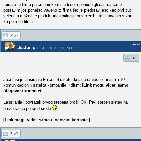
tema o to filmu pa ću u nekom sledećem periodu gledati da tamo
postavim još ponešto vađeno iz filma što je predstavljeno kao prvi put
viđeno a možda je produkt manipulacije postojećih i fabrikovanih stvari
za potrebe filma.
Profil
Idi na vr
Jester
Poslao: 15 Jan 2017 21:02
6
Jučerašnje lansiranje Falcon 9 rakete, koja je uspešno lansirala 10
komunikacionih satelita kompanije Iridium:
[Link mogu videti samo
ulogovani korisnici]
Lansiranje i povratak prvog stepena prošli OK. Prvi stepen sleteo na
baržu tačno po sred srede
[Link mogu videti samo ulogovani korisnici]
Profil