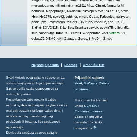
MagicniHerpes
,
Malik
,
Manjane
,
Marko Marković
,
matejman
,
mercedesamg
,
milimoj
,
mir
,
mm1811
,
Mrav Obrad
,
Nemanja.M
,
nenad81
,
Nepopravljivi
,
nikoladim
,
nikolapetkovic
,
niksa517
,
nixos
,
Nmr
,
Ns1975
,
nuke92
,
oldtimer
,
omen
,
Oscar
,
Paklenica
,
partyzan
,
pavle_pzs
,
Prometeus
,
raster12
,
rikirubio
,
rodoljub
,
sap
,
SK66
,
SlaKoj
,
SOVO515
,
Srky Boy
,
Srpska zauvjek
,
ssekir75
,
stibium51
,
strn
,
superwhy
,
Tafocus
,
Tester
,
UAV operator
,
vaci
,
vathra
,
VJ
,
vuksa72
,
XBMC
,
yiyi
,
Zastava
,
Zorge
,
|_MeD_|
,
Žrnov
|
|
Najnovije poruke
Sitemap
Urednički tim
Svaki korisnik ovog sajta je odgovoran za
Prijateljski sajtovi:
,
,
sadržaj svoje poruke koju objavi na sajtu.
Vesti
MyCity.rs
Zaštita
Sajt se odriče svake odgovornosti za
od virusa
sadržaj tih poruka.
Postavljanjem vaše poruke ili vašeg
This content is licensed
autorskog dela na ovaj sajt, saglasni ste da
under a
Creative
ovaj sajt postaje distributer vašeg dela, i
Commons License
.
odričete se mogućnosti njegovog
Based on phpBB 2,
povlačenja ili brisanja, bez saglasnosti
translated by Simke,
uprave sajta.
designed by
Distribucija sadržaja sa ovog sajta je