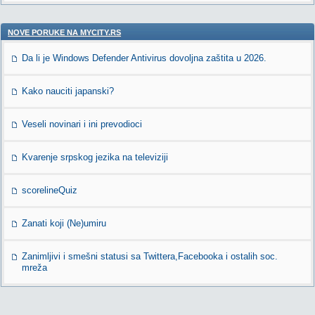
NOVE PORUKE NA MYCITY.RS
Da li je Windows Defender Antivirus dovoljna zaštita u 2026.
Kako nauciti japanski?
Veseli novinari i ini prevodioci
Kvarenje srpskog jezika na televiziji
scorelineQuiz
Zanati koji (Ne)umiru
Zanimljivi i smešni statusi sa Twittera,Facebooka i ostalih soc.
mreža