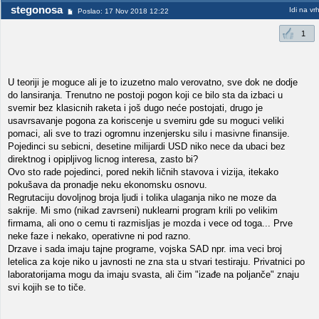
stegonosa
Idi na vr
Poslao: 17 Nov 2018 12:22
1
U teoriji je moguce ali je to izuzetno malo verovatno, sve dok ne dodje
do lansiranja. Trenutno ne postoji pogon koji ce bilo sta da izbaci u
svemir bez klasicnih raketa i još dugo neće postojati, drugo je
usavrsavanje pogona za koriscenje u svemiru gde su moguci veliki
pomaci, ali sve to trazi ogromnu inzenjersku silu i masivne finansije.
Pojedinci su sebicni, desetine milijardi USD niko nece da ubaci bez
direktnog i opipljivog licnog interesa, zasto bi?
Ovo sto rade pojedinci, pored nekih ličnih stavova i vizija, itekako
pokušava da pronadje neku ekonomsku osnovu.
Regrutaciju dovoljnog broja ljudi i tolika ulaganja niko ne moze da
sakrije. Mi smo (nikad zavrseni) nuklearni program krili po velikim
firmama, ali ono o cemu ti razmisljas je mozda i vece od toga... Prve
neke faze i nekako, operativne ni pod razno.
Drzave i sada imaju tajne programe, vojska SAD npr. ima veci broj
letelica za koje niko u javnosti ne zna sta u stvari testiraju. Privatnici po
laboratorijama mogu da imaju svasta, ali čim "izađe na poljanče" znaju
svi kojih se to tiče.