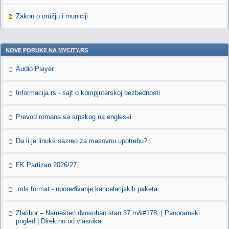
Zakon o oružju i municiji
NOVE PORUKE NA MYCITY.RS
Audio Player
Informacija.rs - sajt o kompjuterskoj bezbednosti
Prevod romana sa srpskog na engleski
Da li je linuks sazreo za masovnu upotrebu?
FK Partizan 2026/27.
.ods format - upoređivanje kancelarijskih paketa
Zlatibor – Namešten dvosoban stan 37 m&#178; | Panoramski
pogled | Direktno od vlasnika