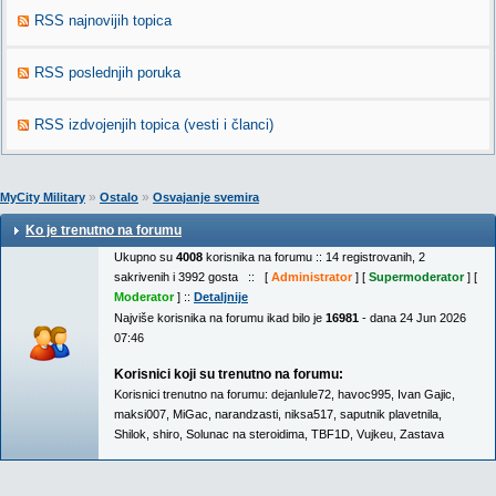
RSS najnovijih topica
RSS poslednjih poruka
RSS izdvojenjih topica (vesti i članci)
»
»
MyCity Military
Ostalo
Osvajanje svemira
Ko je trenutno na forumu
Ukupno su
4008
korisnika na forumu :: 14 registrovanih, 2
sakrivenih i 3992 gosta :: [
Administrator
] [
Supermoderator
] [
Moderator
] ::
Detaljnije
Najviše korisnika na forumu ikad bilo je
16981
- dana 24 Jun 2026
07:46
Korisnici koji su trenutno na forumu:
Korisnici trenutno na forumu:
dejanlule72
,
havoc995
,
Ivan Gajic
,
maksi007
,
MiGac
,
narandzasti
,
niksa517
,
saputnik plavetnila
,
Shilok
,
shiro
,
Solunac na steroidima
,
TBF1D
,
Vujkeu
,
Zastava