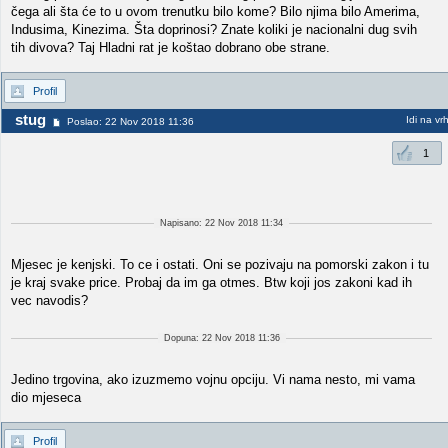
čega ali šta će to u ovom trenutku bilo kome? Bilo njima bilo Amerima,
Indusima, Kinezima. Šta doprinosi? Znate koliki je nacionalni dug svih
tih divova? Taj Hladni rat je koštao dobrano obe strane.
Profil
stug
Idi na vr
Poslao: 22 Nov 2018 11:36
1
Napisano: 22 Nov 2018 11:34
Mjesec je kenjski. To ce i ostati. Oni se pozivaju na pomorski zakon i tu
je kraj svake price. Probaj da im ga otmes. Btw koji jos zakoni kad ih
vec navodis?
Dopuna: 22 Nov 2018 11:36
Jedino trgovina, ako izuzmemo vojnu opciju. Vi nama nesto, mi vama
dio mjeseca
Profil