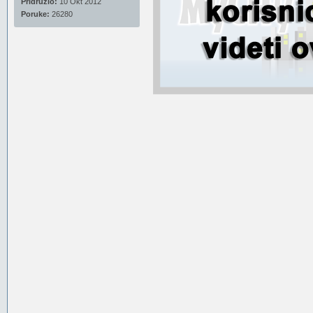
Pridružio:
10 Okt 2012
Poruke:
26280