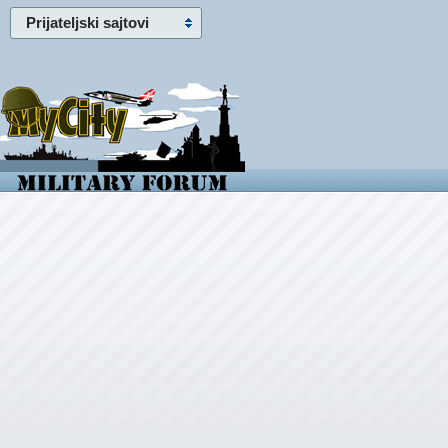
Prijateljski sajtovi