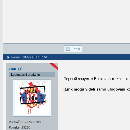
Profil
Poslao: 13 Apr 2017 07:51
zixo
Legendarni građanin
Первый запуск с Восточного. Как это
[Link mogu videti samo ulogovani ko
Pridružio:
27 Sep 2006
Poruke:
23210