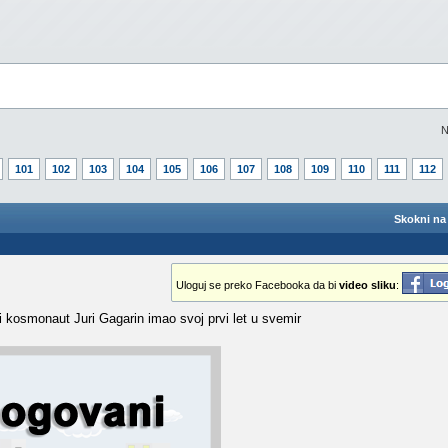
N
101
102
103
104
105
106
107
108
109
110
111
112
Skokni na 
Uloguj se preko Facebooka da bi
video sliku
:
i kosmonaut Juri Gagarin imao svoj prvi let u svemir