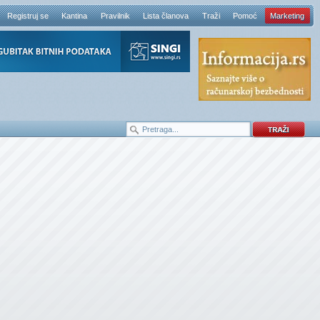
Registruj se
Kantina
Pravilnik
Lista članova
Traži
Pomoć
Marketing