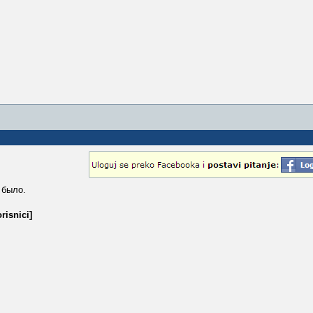
 было.
risnici]