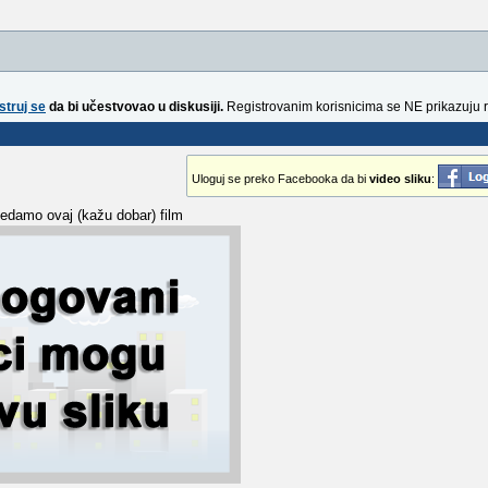
struj se
da bi učestvovao u diskusiji.
Registrovanim korisnicima se NE prikazuju 
Uloguj se preko Facebooka da bi
video sliku
:
ledamo ovaj (kažu dobar) film