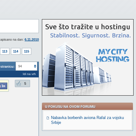
apisano na dan:
6.11.2010
113
114
115
94
stranicu:
Idi na vrh
5
U FOKUSU NA OVOM FORUMU
Nabavka borbenih aviona Rafal za vojsku
Srbije