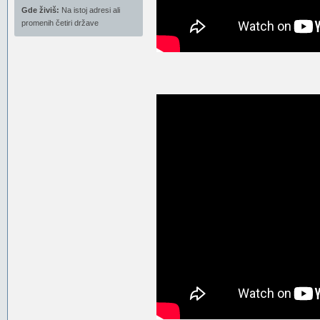
Gde živiš:
Na istoj adresi ali
promenih četiri države