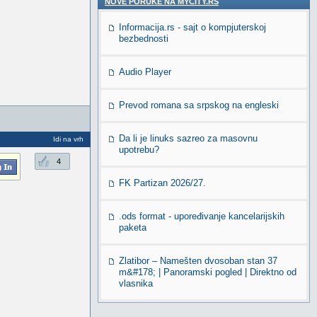
NOVE PORUKE NA MYCITY.RS
Informacija.rs - sajt o kompjuterskoj
bezbednosti
Audio Player
Prevod romana sa srpskog na engleski
Da li je linuks sazreo za masovnu
Idi na vrh
upotrebu?
4
FK Partizan 2026/27.
.ods format - upoređivanje kancelarijskih
paketa
Zlatibor – Namešten dvosoban stan 37
m&#178; | Panoramski pogled | Direktno od
vlasnika