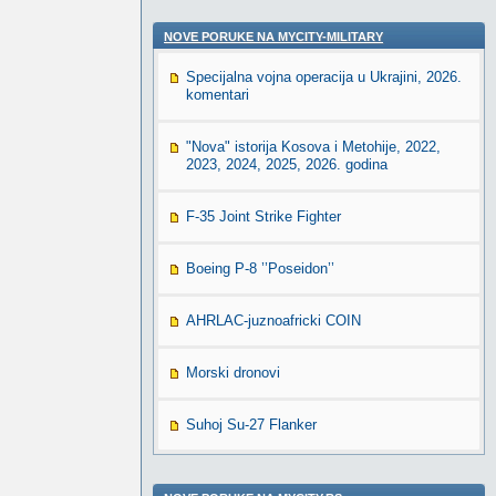
NOVE PORUKE NA MYCITY-MILITARY
Specijalna vojna operacija u Ukrajini, 2026.
komentari
"Nova" istorija Kosova i Metohije, 2022,
2023, 2024, 2025, 2026. godina
F-35 Joint Strike Fighter
Boeing P-8 ’’Poseidon’’
AHRLAC-juznoafricki COIN
Morski dronovi
Suhoj Su-27 Flanker