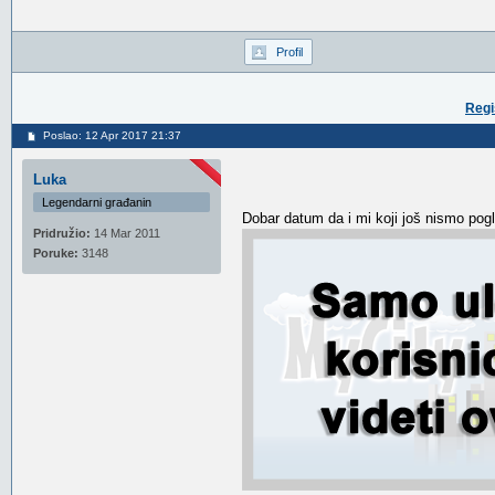
Profil
Regi
Poslao: 12 Apr 2017 21:37
Luka
Legendarni građanin
Dobar datum da i mi koji još nismo pog
Pridružio:
14 Mar 2011
Poruke:
3148