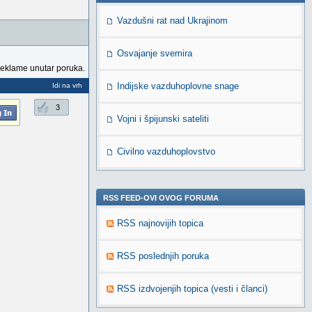
Vazdušni rat nad Ukrajinom
Osvajanje svemira
reklame unutar poruka.
Indijske vazduhoplovne snage
Idi na vrh
3
Vojni i špijunski sateliti
Civilno vazduhoplovstvo
RSS FEED-OVI OVOG FORUMA
RSS najnovijih topica
RSS poslednjih poruka
RSS izdvojenjih topica (vesti i članci)