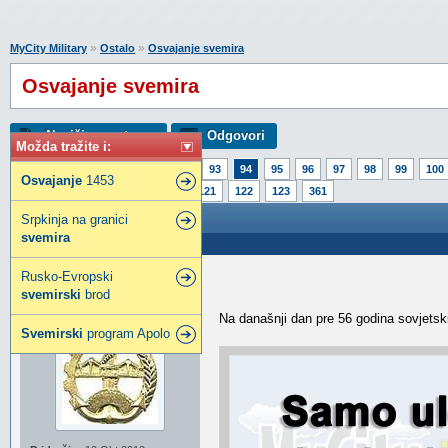
»
»
MyCity Military
Ostalo
Osvajanje svemira
Osvajanje svemira
Napiši novu temu
Odgovori
Možda tražite i:
Strana:
1
89
90
91
92
93
94
95
96
97
98
99
100
Osvajanje
1453
116
117
118
119
120
121
122
123
361
Osvajanje svemira
Srpkinja na granici
svemira
Poslao: 12 Apr 2017 19:00
Rusko-Evropski
voja64
svemirski
brod
Stručni saradnik foruma
Na današnji dan pre 56 godina sovjetsk
Svemirski
program Apolo