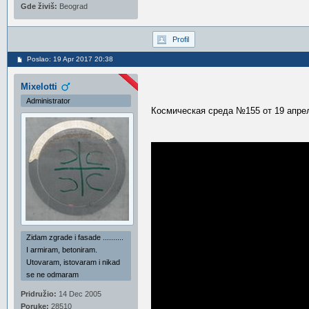
Gde živiš:
Beograd
Profil
Poslao: 19 Apr 2017 20:38
Mixelotti
Administrator
Космическая среда №155 от 19 апре
Zidam zgrade i fasade ..........
I armiram, betoniram.
Utovaram, istovaram i nikad
se ne odmaram
Pridružio:
14 Dec 2005
Poruke:
28510