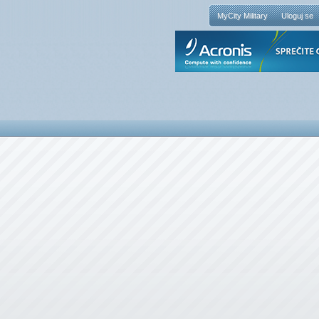
MyCity Military
Uloguj se