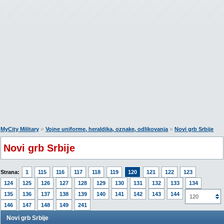
»
»
MyCity Military
Vojne uniforme, heraldika, oznake, odlikovanja
Novi grb Srbije
Novi grb Srbije
Strana:
1
115
116
117
118
119
120
121
122
123
124
125
126
127
128
129
130
131
132
133
134
135
136
137
138
139
140
141
142
143
144
145
120
146
147
148
149
241
Novi grb Srbije