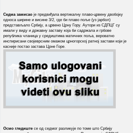
Седма замисао
је предвиђала вертикалну плаво-црвену двобојку
односа ширине и висине 3/2, где би плаво поље (уз јарбол)
представљало Србију, а црвено Црну Гору. Аутори из СДПЦГ су
имали у виду и државну заставу која би садржала и грбове
република чланица у средиштима матичних поља, вероватно
инспирисани својеврсним омажом црногорској ратној застави који је
касније постао застава Црне Горе.
Осмо гледиште
се од седмог разликује по томе што Србију