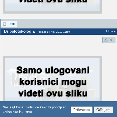
Profil
Dr polotokolog
Idi na vr
Poslao: 14 Nov 2012 11:59
0
Naš sajt koristi kolačiće kako bi poboljšao
Prihvatam
Odbijam
korisničko iskustvo
Силиконска налепница Државне заставе Србије изнад SRB ознаке