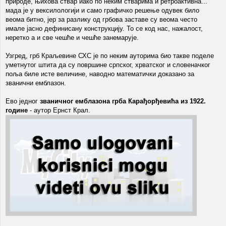
природе, њихова ствар иако по неким стварима и ретроактивна...
мада је у вексилологији и само графичко решење одувек било
веома битно, јер за разлику од грбова заставе су веома често
имале јасно дефинисану конструкцију. То се код нас, нажалост,
неретко а и све чешће и чешће занемарује.
Узгред, грб Краљевине СХС је по неким ауторима био такве поделе
уметнутог штита да су површине српског, хрватског и словеначког
поља биле исте величине, наводно математички доказано за
званични емблазон.
Ево једног
званичног емблазона грба Карађорђевића из 1922.
године
- аутор Ернст Крал.