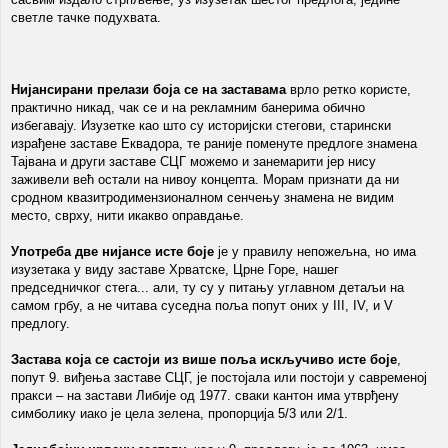
светле тачке подухвата.
Нијансирани прелази боја се на заставама
врло ретко користе,
практично никад, чак се и на рекламним банерима обично
избегавају. Изузетке као што су историјски стегови, старински
израђене заставе Еквадора, те раније поменуте предлоге знамена
Тајвана и други заставе СЦГ можемо и занемарити јер нису
заживели већ остали на нивоу концепта. Морам признати да ни
сродном квазитродимензионалном сенчењу знамена не видим
место, сврху, нити икакво оправдање.
Употреба две нијансе исте боје
је у правилу непожељна, но има
изузетака у виду заставе Хрватске, Црне Горе, нашег
председничког стега... али, ту су у питању углавном детаљи на
самом грбу, а не читава суседна поља попут оних у III, IV, и V
предлогу.
Застава која се састоји из више поља искључиво исте боје
,
попут 9. виђења заставе СЦГ, је постојала или постоји у савременој
пракси – на застави Либије од 1977. сваки кантон има утврђену
симболику иако је цела зелена, пропорција 5/3 или 2/1.