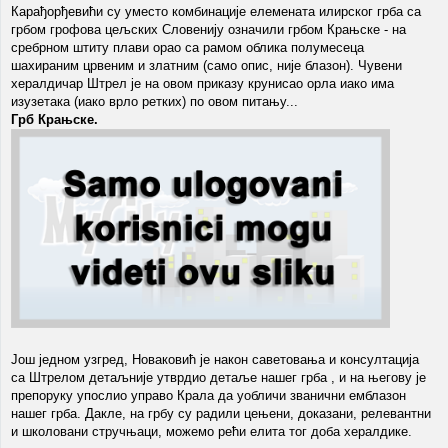
Карађорђевићи су уместо комбинације елемената илирског грба са
грбом грофова цељских Словенију означили грбом Крањске - на
сребрном штиту плави орао са рамом облика полумесеца
шахираним црвеним и златним (само опис, није блазон). Чувени
хералдичар Штрел је на овом приказу крунисао орла иако има
изузетака (иако врло ретких) по овом питању...
Грб Крањске.
Још једном узгред, Новаковић је након саветовања и консултација
са Штрелом детаљније утврдио детаље нашег грба , и на његову је
препоруку упослио управо Крала да уобличи званични емблазон
нашег грба. Дакле, на грбу су радили цењени, доказани, релевантни
и школовани стручњаци, можемо рећи елита тог доба хералдике.