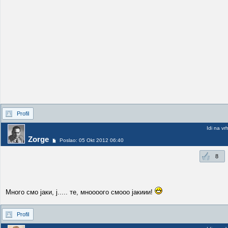
Profil
Idi na vr
Zorge
Poslao: 05 Okt 2012 06:40
8
Много смо јаки, ј..... те, мноооого смооо јакиии!
Profil