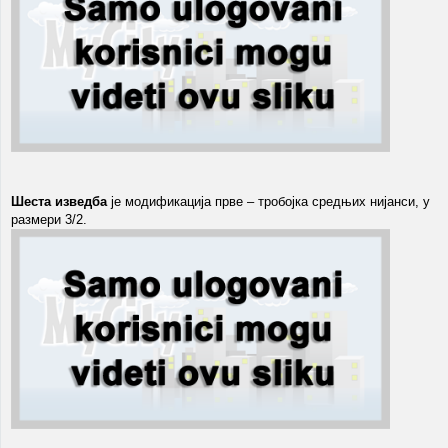
Шеста изведба
је модификација прве – тробојка средњих нијанси, у
размери 3/2.