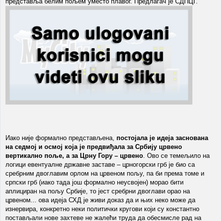
представља белим пољем уместо плавог. Предлагач је СДПЦГ.
Иако није формално представљена,
постојала је идеја заснована
на седмој и осмој која је предвиђала за Србију црвено
вертикално поље, а за Црну Гору – црвено
. Ово се темељило на
логици евентуалне државне заставе – црногорски грб је био са
сребрним двоглавим орлом на црвеном пољу, па би према томе и
српски грб (иако тада још формално неусвојен) морао бити
аплициран на пољу Србије, то јест сребрни двоглави орао на
црвеном... ова идеја СХД је живи доказ да и њих неко може да
изнервира, конкретно неки политички кругови који су константно
постављали нове захтеве не жалећи труда да обесмисле рад на