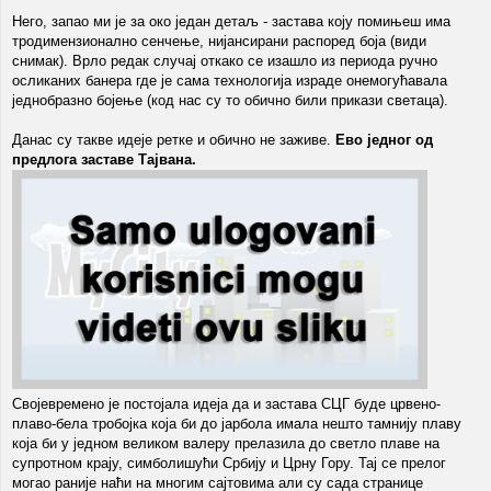
Него, запао ми је за око један детаљ - застава коју помињеш има
тродимензионално сенчење, нијансирани распоред боја (види
снимак). Врло редак случај откако се изашло из периода ручно
осликаних банера где је сама технологија израде онемогућавала
једнобразно бојење (код нас су то обично били прикази светаца).
Данас су такве идеје ретке и обично не заживе.
Ево једног од
предлога заставе Тајвана.
Својевремено је постојала идеја да и застава СЦГ буде црвено-
плаво-бела тробојка која би до јарбола имала нешто тамнију плаву
која би у једном великом валеру прелазила до светло плаве на
супротном крају, симболишући Србију и Црну Гору. Тај се прелог
могао раније наћи на многим сајтовима али су сада странице