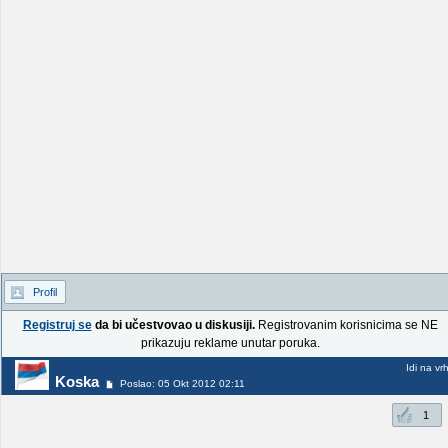
Profil
Registruj se
da bi učestvovao u diskusiji.
Registrovanim korisnicima se NE
prikazuju reklame unutar poruka.
Idi na vr
Koska
Poslao: 05 Okt 2012 02:11
1