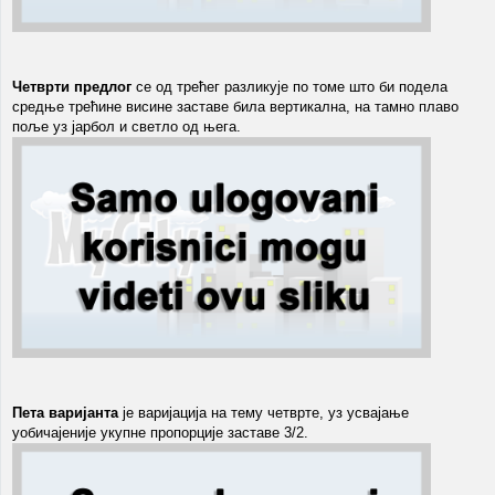
Четврти предлог
се од трећег разликује по томе што би подела
средње трећине висине заставе била вертикална, на тамно плаво
поље уз јарбол и светло од њега.
Пета варијанта
је варијација на тему четврте, уз усвајање
уобичајеније укупне пропорције заставе 3/2.