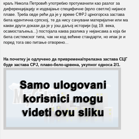
краљ Никола Петровић употребио протумачили као разлог за
диференцијацију и издвајање специфичне (врло светле) нијансе
плаве. Треба овде рећи да је у време СФРЈ црногорска застава
била идентична српској, те да нису сачувани материјални или ма
какви други докази да је у још даљој историји (од 19. века,
осамостаљења...) постојала каква разлика у нијансама а која би
била системског типа, чак ни код већине стандарти, но ипак је и
поред тога ово питање отворено...
На почетку је одлучено да привремена/прелазна застава СЦГ
буде застава СРЈ, плаво-бело-црвена, укупног односа 2/1.