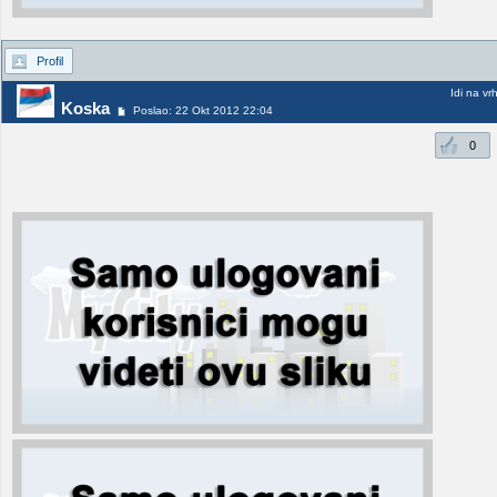
Profil
Idi na vr
Koska
Poslao: 22 Okt 2012 22:04
0