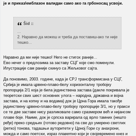
је и приказ/емблазон валидан само ако га грбоносац усвоји.
Šid ::
...
2. Наравно да можеш и треба да поставиш-ако ти није
тешко...
Наравно да ми није тешко! Него не стигох раније...
Ево нечег о предлозима за заставу СЦГ које смо поменули.
Илустрације сам раније скинуо са Жељковог сајта.
Да поновимо, 2003. године, када је СРЈ трансформисана у СЦГ,
Србија је имала црвено-плаво-белу хоризонталну тробојку
пропорција 2/1 која је била јединствена застава (дакле покривала је
теоретски свих шест основних улога – народна, државна и војна
застава, и на копну и на водама) док је Црна Гора имала такође
јединствену црвено-плаво-белу тробојку пропорције 3/1, но у пракси
се те две заставе нису разликовале само сразмером већ и нијансом
плаве боје. Наиме, док је српска варирала од врло тамних (нешто
ређе) преко средњих (готово редовно) па све до умерено светлих
(ретко) тонова, тадашњи ауторитети у Црној Гори су анахрони,
можда и само поетски, израз
плаветно
који је својевремено кнез и