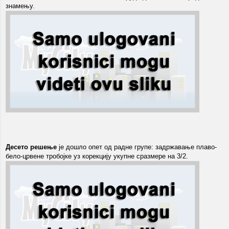
знамењу.
Десето решење
је дошло опет од радне групе: задржавање плаво-
бело-црвене тробојке уз корекцију укупне сразмере на 3/2.