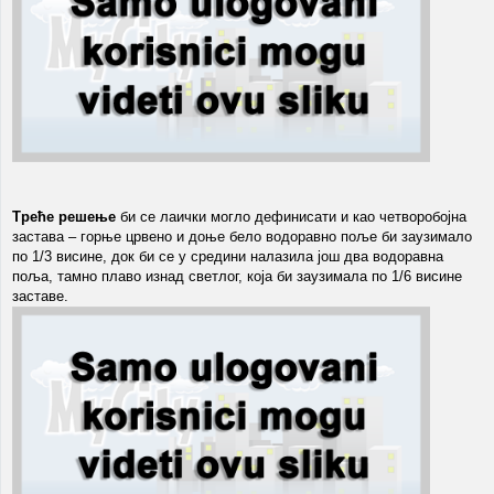
Треће решење
би се лаички могло дефинисати и као четворобојна
застава – горње црвено и доње бело водоравно поље би заузимало
по 1/3 висине, док би се у средини налазила још два водоравна
поља, тамно плаво изнад светлог, која би заузимала по 1/6 висине
заставе.