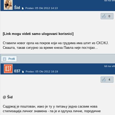
Idi na vr
Šid
Poslao: 05 Okt 2012 14:13
0
[Link mogu videti samo ulogovani korisnici]
Ставили новог орла на покров који на грудима има штит из СХС/КЈ.
Свашта, такав сигурно за време кнеза Павла није постојао...
Profil
Idi na vr
037
Poslao: 05 Okt 2012 16:19
4
@ Šid
Садржај је поштован, иако је ту у питању једна сасвим нова
стилизација личног знамена - па је и одлука личне, породичне