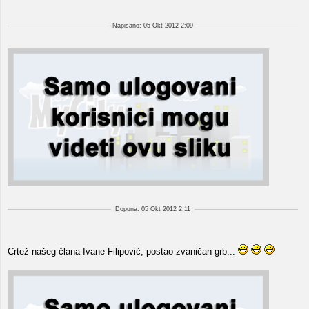
Napisano: 05 Okt 2012 2:09
Dopuna: 05 Okt 2012 2:11
Crtež našeg člana Ivane Filipović, postao zvaničan grb...