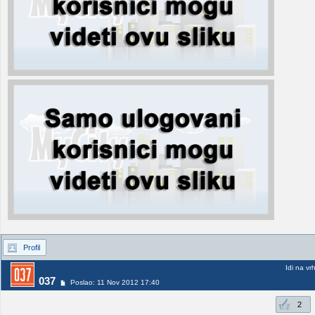
Profil
Idi na vr
037
Poslao: 11 Nov 2012 17:40
2