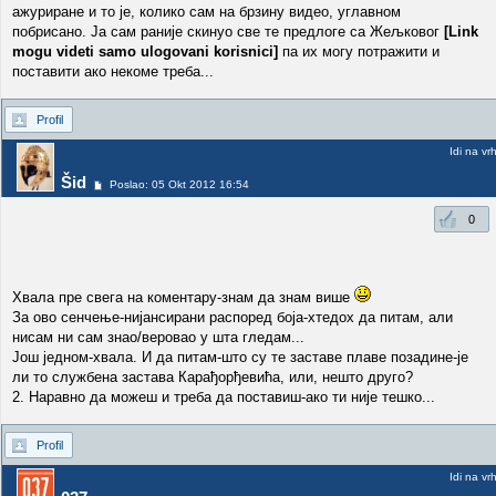
ажуриране и то је, колико сам на брзину видео, углавном
побрисано. Ја сам раније скинуо све те предлоге са Жељковог
[Link
mogu videti samo ulogovani korisnici]
па их могу потражити и
поставити ако некоме треба...
Profil
Idi na vr
Šid
Poslao: 05 Okt 2012 16:54
0
Хвала пре свега на коментару-знам да знам више
За ово сенчење-нијансирани распоред боја-хтедох да питам, али
нисам ни сам знао/веровао у шта гледам...
Још једном-хвала. И да питам-што су те заставе плаве позадине-је
ли то службена застава Карађорђевића, или, нешто друго?
2. Наравно да можеш и треба да поставиш-ако ти није тешко...
Profil
Idi na vr