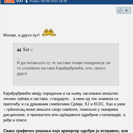
037
Poslao: 08 Okt 2012 19:49
4
Молим, и други пут!
Šid ::
...
И да питам-што су те заставе плаве позадине-је ли
то службена застава Карађорђевића, или, нешто
друго.
...
Карађорђевићи имају породични и на њему засновано мноштво
личних грбова и застава, стандарти... а неки од тих знамена се
преплићу и са државним симболима Србије, КЈ и КСХС. Као и увек
– грбоносац може мењати своје симболе, пожељно у оквирима
дисциплине, и прихватати или одбацивати одређене стилизације, а
ређе и описе.
Свако графичко решење које армиргер одобри је исправно, али