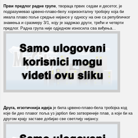
Први предлог радне групе
, твораца првих седам и десетог, је
подразумевао црвено-плаво-белу хоризонталну тробојку која би
имала плаво поље средње нијансе у односу на оне са републичког
знамења и сразмеру 3/1, коју је задржао други, трећи и четврти
предлог. Радна група није одједном износила сва виђења...
Друга, егзотичнија идеја
је била црвено-плаво-бела тробојка код
које би део плавог поља уз јарбол био затвореније плав, а који би ка
другом крају заставе добијао све светлију нијансу.