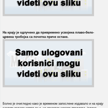
На крају је одлучено да привремено усвојена плаво-бело-
црвена тробојка са почетка приче остане.
Болно је очигледно како је временом запослене издавало и на крају
сасвим издало стрпљење, уз изузетак шестог предлога, једине