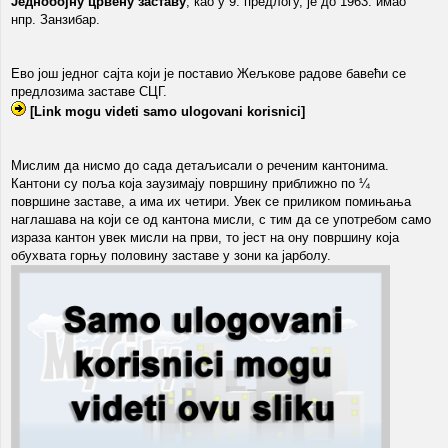
Једнобојну црвену заставу
, као у 9. предлогу, је до 1963. имао
нпр. Занзибар.
Ево још једног сајта који је поставио Жељкове радове бавећи се
предлозима заставе СЦГ.
[Link mogu videti samo ulogovani korisnici]
Мислим да нисмо до сада детаљисали о реченим кантонима.
Кантони су поља која заузимају површину приближно по ¼
површине заставе, а има их четири. Увек се приликом помињања
наглашава на који се од кантона мисли, с тим да се употребом само
израза кантон увек мисли на први, то јест на ону површину која
обухвата горњу половину заставе у зони ка јарболу.