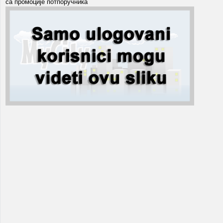
са промоције потпоручника