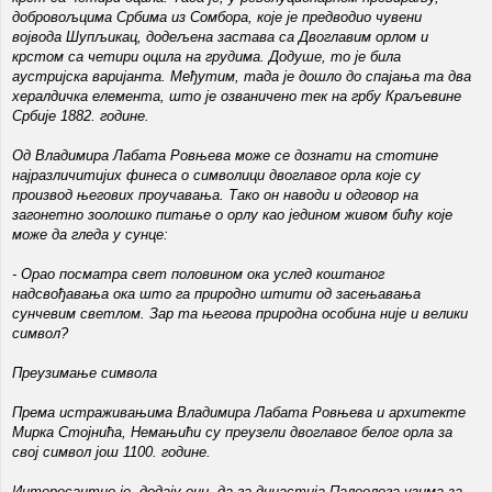
добровољцима Србима из Сомбора, које је предводио чувени
војвода Шупљикац, додељена застава са Двоглавим орлом и
крстом са четири оцила на грудима. Додуше, то је била
аустријска варијанта. Међутим, тада је дошло до спајања та два
хералдичка елемента, што је озваничено тек на грбу Краљевине
Србије 1882. године.
Од Владимира Лабата Ровњева може се дознати на стотине
најразличитијих финеса о символици двоглавог орла које су
производ његових проучавања. Тако он наводи и одговор на
загонетно зоолошко питање о орлу као једином живом бићу које
може да гледа у сунце:
- Орао посматра свет половином ока услед коштаног
надсвођавања ока што га природно штити од засењавања
сунчевим светлом. Зар та његова природна особина није и велики
символ?
Преузимање символа
Према истраживањима Владимира Лабата Ровњева и архитекте
Мирка Стојнића, Немањићи су преузели двоглавог белог орла за
свој символ још 1100. године.
Интересантно је, додају они, да га династија Палеолога узима за