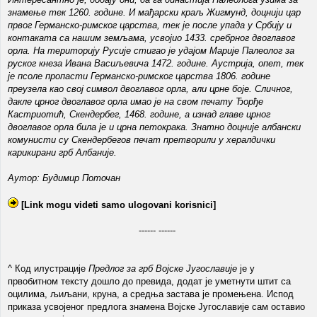
знамење тек 1260. године. И мађарски краљ Жигмунд, доцнији цар
првог Германско-римског царства, тек је после упада у Србију и
контаката са нашим земљама, усвојио 1433. сребрног двоглавог
орла. На територију Русије стигао је удајом Марије Палеолог за
руског кнеза Ивана Васиљевича 1472. године. Аустрија, опет, тек
је псоле пропасти Германско-римског царства 1806. године
преузела као свој символ двоглавог орла, али црне боје. Сличног,
дакле црног двоглавог орла имао је на свом печату Ђорђе
Кастриотић, Скендербег, 1468. године, а изнад главе црног
двоглавог орла била је и црна петокрака. Знатно доцније албански
комунисти су Скендербегов печат претворили у хералдички
карикирани грб Албаније.
Аутор: Будимир Поточан
[Link mogu videti samo ulogovani korisnici]
------ ------
^ Код илустрације
Предлог за грб Војске Југославије
је у
првобитном тексту дошло до превида, додат је уметнути штит са
оцилима, љиљани, круна, а средња застава је промењена. Испод
приказа усвојеног предлога знамена Војске Југославије сам оставио