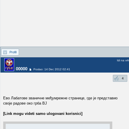
Profil
Idi na vr
00000
Poslao: 14 Dec 2012 02:41
4
Ево Лабатове званичне међумрежне странице, где је представио
своје радове око грба ВЈ
[Link mogu videti samo ulogovani korisnici]