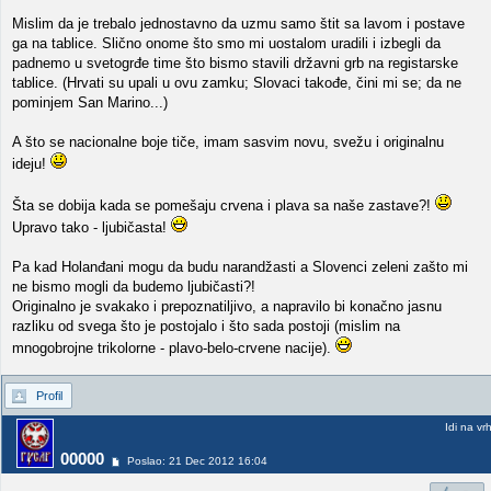
Mislim da je trebalo jednostavno da uzmu samo štit sa lavom i postave
ga na tablice. Slično onome što smo mi uostalom uradili i izbegli da
padnemo u svetogrđe time što bismo stavili državni grb na registarske
tablice. (Hrvati su upali u ovu zamku; Slovaci takođe, čini mi se; da ne
pominjem San Marino...)
A što se nacionalne boje tiče, imam sasvim novu, svežu i originalnu
ideju!
Šta se dobija kada se pomešaju crvena i plava sa naše zastave?!
Upravo tako - ljubičasta!
Pa kad Holanđani mogu da budu narandžasti a Slovenci zeleni zašto mi
ne bismo mogli da budemo ljubičasti?!
Originalno je svakako i prepoznatiljivo, a napravilo bi konačno jasnu
razliku od svega što je postojalo i što sada postoji (mislim na
mnogobrojne trikolorne - plavo-belo-crvene nacije).
Profil
Idi na vr
00000
Poslao: 21 Dec 2012 16:04