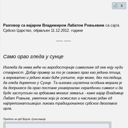
6
Разговор са вајаром Владимиром Лабатом Ровњевим
са сајта
Србско Царство, објављен 11.12.2012. године
------ ------
Само орао гледа у сунце
Изгледа да нема веће ни веродостојније символике од оне коју нуди
стварност. Добар пример за то је свакако орао као једина птица,
а вероватно и једино живо биће уопште, које може, без последица,
да гледа директно у Сунце. Та његова изузетна особина морала је
да допринесе да орао постане универзалан хералдички символ и да
буде заступљен на грбовима многих земаља - каже вајар Владимир
Лабат Ровњев, уметник који је осмислио и насликао један од
најпрепознатљивијих ликова традиционалног србског двоглавог
орла.
Предлог за грб Војске Југославије