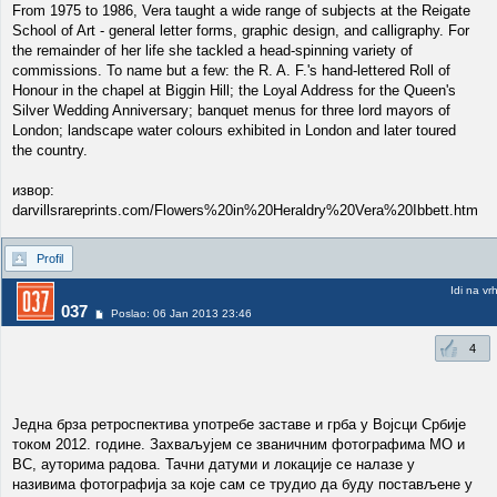
From 1975 to 1986, Vera taught a wide range of subjects at the Reigate
School of Art - general letter forms, graphic design, and calligraphy. For
the remainder of her life she tackled a head-spinning variety of
commissions. To name but a few: the R. A. F.'s hand-lettered Roll of
Honour in the chapel at Biggin Hill; the Loyal Address for the Queen's
Silver Wedding Anniversary; banquet menus for three lord mayors of
London; landscape water colours exhibited in London and later toured
the country.
извор:
darvillsrareprints.com/Flowers%20in%20Heraldry%20Vera%20Ibbett.htm
Profil
Idi na vr
037
Poslao: 06 Jan 2013 23:46
4
Једна брза ретроспектива употребе заставе и грба у Војсци Србије
током 2012. године. Захваљујем се званичним фотографима МО и
ВС, ауторима радова. Тачни датуми и локације се налазе у
називима фотографија за које сам се трудио да буду постављене у