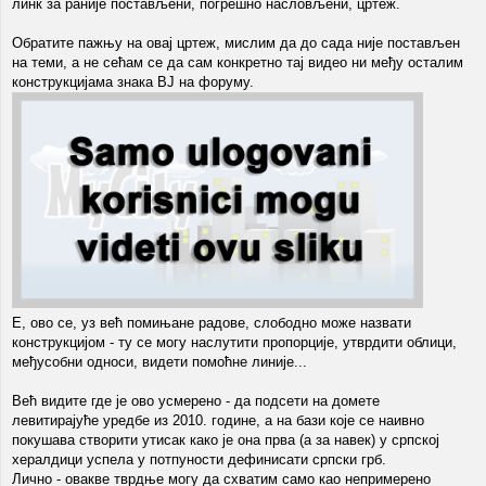
линк за раније постављени, погрешно насловљени, цртеж.
Обратите пажњу на овај цртеж, мислим да до сада није постављен
на теми, а не сећам се да сам конкретно тај видео ни међу осталим
конструкцијама знака ВЈ на форуму.
Е, ово се, уз већ помињане радове, слободно може назвати
конструкцијом - ту се могу наслутити пропорције, утврдити облици,
међусобни односи, видети помоћне линије...
Већ видите где је ово усмерено - да подсети на домете
левитирајуће уредбе из 2010. године, а на бази које се наивно
покушава створити утисак како је она прва (а за навек) у српској
хералдици успела у потпуности дефинисати српски грб.
Лично - овакве тврдње могу да схватим само као непримерено