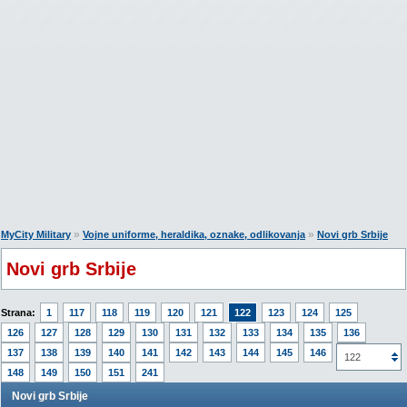
»
»
MyCity Military
Vojne uniforme, heraldika, oznake, odlikovanja
Novi grb Srbije
Novi grb Srbije
Strana:
1
117
118
119
120
121
122
123
124
125
126
127
128
129
130
131
132
133
134
135
136
137
138
139
140
141
142
143
144
145
146
147
122
148
149
150
151
241
Novi grb Srbije