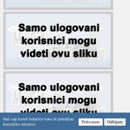
Naš sajt koristi kolačiće kako bi poboljšao
Prihvatam
Odbijam
korisničko iskustvo