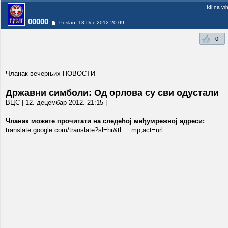
Idi na vr
00000
Poslao: 13 Dec 2012 20:09
0
Чланак вечерњих НОВОСТИ
Државни симболи: Од орлова су сви одустали
ВЦС | 12. децембар 2012. 21:15 |
Чланак можете прочитати на следећој међумрежној адреси:
translate.google.com/translate?sl=hr&tl.....mp;act=url