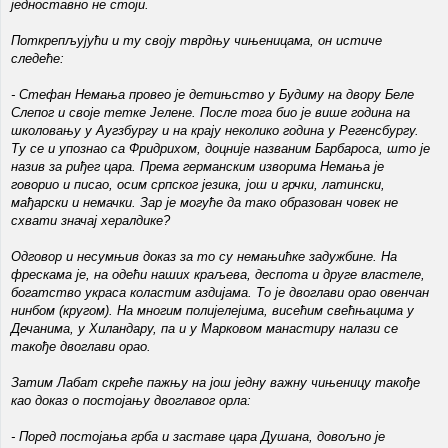
једноставно не стоји.
Поткрепљујући и ту своју тврдњу чињеницама, он истиче
следеће:
- Стефан Немања провео је детињство у Будиму на двору Беле
Слепог и своје тетке Јелене. После тога био је више година на
школовању у Аугзбургу и на крају неколико година у Регенсбургу.
Ту се и упознао са Фридрихом, доцније названим Барбароса, што је
назив за риђег цара. Према германским изворима Немања је
говорио и писао, осим српског језика, још и грчки, латински,
мађарски и немачки. Зар је могуће да тако образован човек не
схвати значај хералдике?
Одговор и несумњив доказ за то су немањићке задужбине. На
фрескама је, на одећи наших краљева, деспота и друге властеле,
богатство украса коластим аздијама. То је двоглави орао овенчан
нинбом (кругом). На многим полијелејима, висећим свећњацима у
Дечанима, у Хиландару, па и у Марковом манастиру налази се
такође двоглави орао.
Затим Лабат скреће пажњу на још једну важну чињеницу такође
као доказ о постојању двоглавог орла:
- Поред постојања грба и заставе цара Душана, довољно је