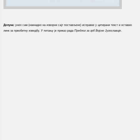
Допуна:
унео сам (накнадно на изворни сајт постављене) исправке у цитирани текст и оставио
линк за првобитну изведбу. У питању је приказ рада
Предлог за грб Војске Југославије
.