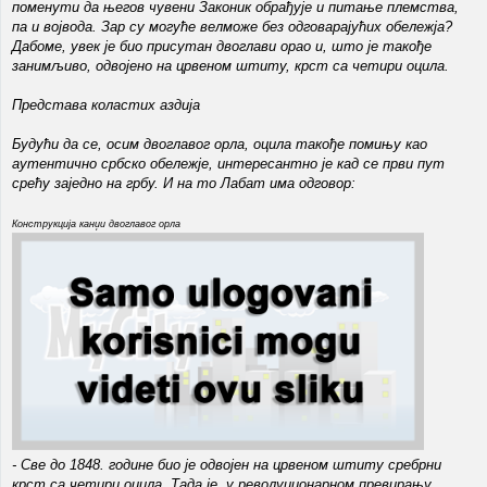
поменути да његов чувени Законик обрађује и питање племства,
па и војвода. Зар су могуће велможе без одговарајућих обележја?
Дабоме, увек је био присутан двоглави орао и, што је такође
занимљиво, одвојено на црвеном штиту, крст са четири оцила.
Представа коластих аздија
Будући да се, осим двоглавог орла, оцила такође помињу као
аутентично србско обележје, интересантно је кад се први пут
срећу заједно на грбу. И на то Лабат има одговор:
Конструкција канџи двоглавог орла
- Све до 1848. године био је одвојен на црвеном штиту сребрни
крст са четири оцила. Тада је, у револуционарном превирању,