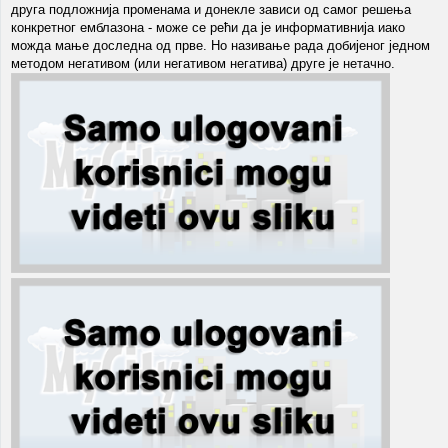
друга подложнија променама и донекле зависи од самог решења
конкретног емблазона - може се рећи да је информативнија иако
можда мање доследна од прве. Но називање рада добијеног једном
методом негативом (или негативом негатива) друге је нетачно.