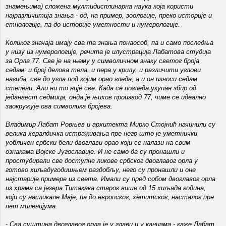
знамењима) сложена мултидисплинарна наука која користи
најразличитија знања - од, на пример, зоологије, преко историје и
етнологије, па до историје уметности и нумерологије.
Коликог значаја имају сва та знања понаособ, па и само последња
у низу из нумерологије, речита је илустрација Лабатова студија
за Орла 77. Све је на њему у символичном знаку светог броја
седам: и број делова тела, и пера у крилу, и различити углови
нагиба, све до угла под којим орао гледа, а и он износи седам
степени. Али ни то није све. Када се погледа укупан збир од
једанаест седмица, онда је њихов производ 77, чиме се идеално
заокружује ова символика бројева.
Владимир Лабат Ровњев и архитекта Мирко Стојнић начинили су
велика хералдичка истраживања пре него што је уметнички
уобличен србски бели двоглави орао који се налази на свим
ознакама Војске Југославије. И не само да су пронашли и
простудирали све доступне ликове србског двоглавог орла у
готово хиљадугодишњем раздобљу, него су пронашли и оне
најстарије примере из света. Имали су пред собом двоглавог орла
из храма са језера Титакака старог више од 15 хиљада година,
који су насликале Маје, па до европског, хетитског, насталог пре
пет миленијума.
- Сва суштина двоглавог орла је у глави и у канџама - каже Лабат.