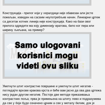
Конструкција - прилог који у хералдици није обавезан али јесте
пожељан, изведен на сасвим неупотребљив начин. Линеарни цртеж
са десетак котних линија није конструкција. Како на бази овог
прилога одредити ма коју димензију вратова, било ког пера или
ширину љиљана, на пример?
Уметнути штит контрастне површине и уметнути штит негатив -
погледајте врхове кракова крста и биће вам јасно да ова два цртежа
нису један другом негатив. Постоје две методе приказивања
контрастних поља; прва је примењена на штиту лево и подразумева
да све у боји буде означено црним а све у металу белим, док је