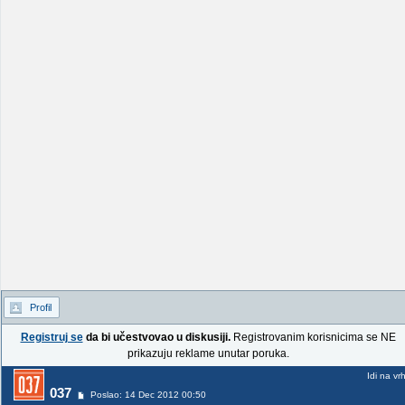
Profil
Registruj se
da bi učestvovao u diskusiji.
Registrovanim korisnicima se NE
prikazuju reklame unutar poruka.
Idi na vr
037
Poslao: 14 Dec 2012 00:50