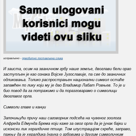
исправљено -
првобитно постављена слика
И заиста, осим на званичном грбу наше земље, двоглави бели орао
заступљен је као ознака Војске Југославије, па све до званичних
одликовања. Толико распрострањен национални символ остаће
запамћен по лику који му је дао Владимир Лабат Ровњев. То је и
био повод да га потражимо и да поразговарамо о символици
двоглавог орла.
Символи главе и канџи
Започињући причу наш саговорник подсећа на чувеног зоолога
Алфреда Едмунда Брема који каже за овог орла да је јунак бајки и
исконски лик хералдичке птице. Том илустрацијом скреће, заправо,
пажњу да је хералдика (наука о грбовима и другим символичким