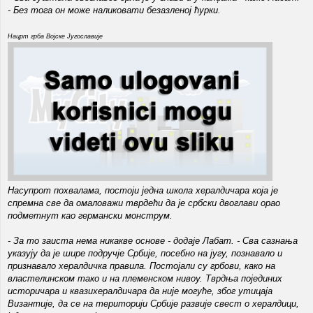
- Без тога он може наликовати безазленој ћурки.
Нацрт грба Војске Југославије
Насупрот похвалама, постоји једна школа хералдичара која је
спремна све да омаловажи тврдећи да је србски двоглави орао
подметнут као германски монструм.
- За то заиста нема никакве основе - додаје Лабат. - Сва сазнања
указују да је шире подручје Србије, посебно на југу, познавало и
признавало хералдичка правила. Постојали су грбови, како на
властелинском тако и на племенском нивоу. Тврдња појединих
историчара и квазихералдичара да није могуће, због утицаја
Византије, да се на територији Србије развије свест о хералдици,