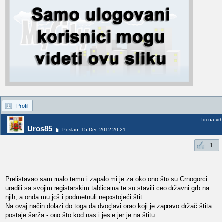
Profil
Idi na vr
Uros85
Poslao: 15 Dec 2012 20:21
1
Prelistavao sam malo temu i zapalo mi je za oko ono što su Crnogorci
uradili sa svojim registarskim tablicama te su stavili ceo državni grb na
njih, a onda mu još i podmetnuli nepostojeći štit.
Na ovaj način dolazi do toga da dvoglavi orao koji je zapravo držač štita
postaje šarža - ono što kod nas i jeste jer je na štitu.