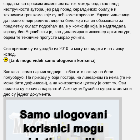
спрдање са српским знамењем па тек можда онда као плод
нестручности аутора, јер рад поред хералдичких обилује и
техничким грешкама које су већ коментарисане. Упркос чињеници
да прилоге није радило лице на било који начин образовано за
предметну област подсећам да је у комисији која је надгледала
израду био Ацовић који је, као дипломирани инжењер архитектуре,
барем те техничке пропусте морао уочити.
Сви прилози су из уредбе из 2010. и могу се видети и на линку
испод.
[Link mogu videti samo ulogovani korisnici]
Застава - само најочигледније... обратите пажњу на бели
полуобруб. На приказу у боји постоји, на линеарном га нема (те не
може бити дефинисан), а на контрастном цртежу је опет ту. Ови
прилози су коначна варијанта! Иако су међусобно супротстављени
део су једног документа.