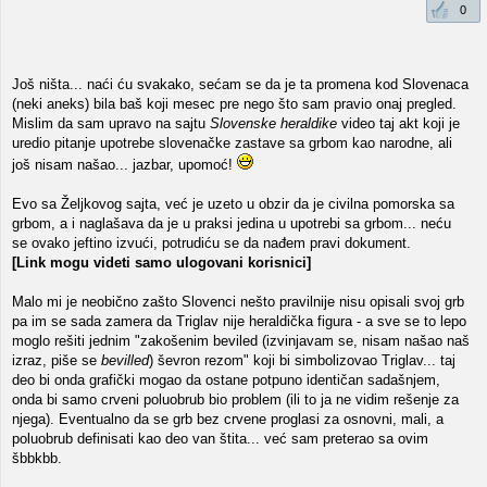
0
Još ništa... naći ću svakako, sećam se da je ta promena kod Slovenaca
(neki aneks) bila baš koji mesec pre nego što sam pravio onaj pregled.
Mislim da sam upravo na sajtu
Slovenske heraldike
video taj akt koji je
uredio pitanje upotrebe slovenačke zastave sa grbom kao narodne, ali
još nisam našao... jazbar, upomoć!
Evo sa Željkovog sajta, već je uzeto u obzir da je civilna pomorska sa
grbom, a i naglašava da je u praksi jedina u upotrebi sa grbom... neću
se ovako jeftino izvući, potrudiću se da nađem pravi dokument.
[Link mogu videti samo ulogovani korisnici]
Malo mi je neobično zašto Slovenci nešto pravilnije nisu opisali svoj grb
pa im se sada zamera da Triglav nije heraldička figura - a sve se to lepo
moglo rešiti jednim "zakošenim beviled (izvinjavam se, nisam našao naš
izraz, piše se
bevilled
) ševron rezom" koji bi simbolizovao Triglav... taj
deo bi onda grafički mogao da ostane potpuno identičan sadašnjem,
onda bi samo crveni poluobrub bio problem (ili to ja ne vidim rešenje za
njega). Eventualno da se grb bez crvene proglasi za osnovni, mali, a
poluobrub definisati kao deo van štita... već sam preterao sa ovim
šbbkbb.