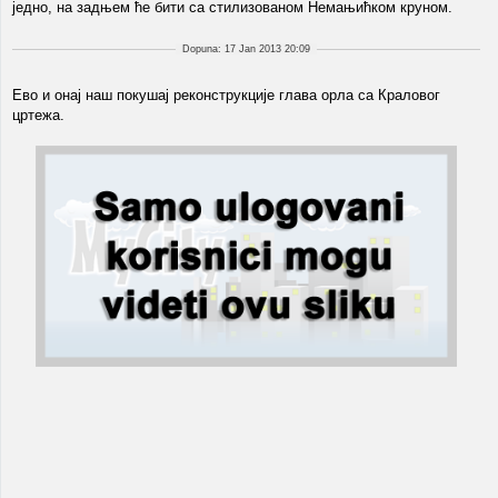
једно, на задњем ће бити са стилизованом Немањићком круном.
Dopuna: 17 Jan 2013 20:09
Ево и онај наш покушај реконструкције глава орла са Краловог
цртежа.