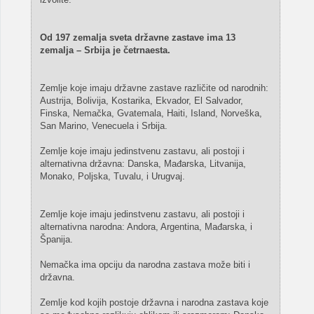
Od 197 zemalja sveta državne zastave ima 13
zemalja – Srbija je četrnaesta.
Zemlje koje imaju državne zastave različite od narodnih:
Austrija, Bolivija, Kostarika, Ekvador, El Salvador,
Finska, Nemačka, Gvatemala, Haiti, Island, Norveška,
San Marino, Venecuela i Srbija.
Zemlje koje imaju jedinstvenu zastavu, ali postoji i
alternativna državna: Danska, Mađarska, Litvanija,
Monako, Poljska, Tuvalu, i Urugvaj.
Zemlje koje imaju jedinstvenu zastavu, ali postoji i
alternativna narodna: Andora, Argentina, Mađarska, i
Španija.
Nemačka ima opciju da narodna zastava može biti i
državna.
Zemlje kod kojih postoje državna i narodna zastava koje