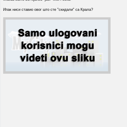
Ипак ниси ставио овог што сте "скидали" са Крала?