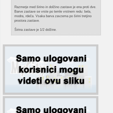
Razmerje med širino in dolžino zastave je ena proti dve.
Barve zastave se vrste po temle vrstnem redu: bela,
modra, rdeča. Vsaka barva zavzema po širini tretjino
prostora zastave.
Širina zastave je 1/2 dolžine.