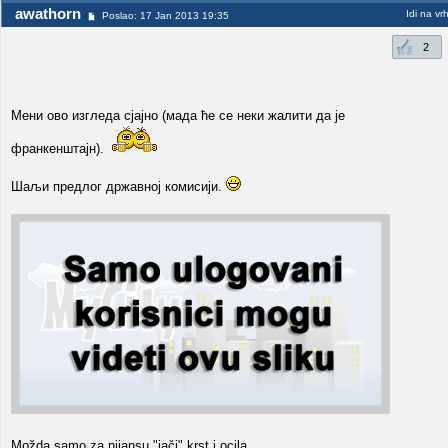
awathorn
Idi na vr
Poslao: 17 Jan 2013 19:35
2
Мени ово изгледа сјајно (мада ће се неки жалити да је
франкенштајн).
Шаљи предлог државној комисији.
Možda samo za nijansu "jači" krst i ocila.