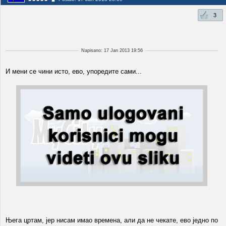
3
Napisano: 17 Jan 2013 19:56
И мени се чини исто, ево, упоредите сами...
Њега цртам, јер нисам имао времена, али да не чекате, ево једно по