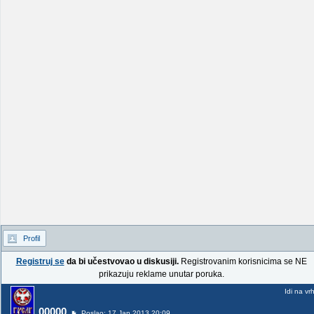
Profil
Registruj se
da bi učestvovao u diskusiji.
Registrovanim korisnicima se NE
prikazuju reklame unutar poruka.
Idi na vr
00000
Poslao: 17 Jan 2013 20:09