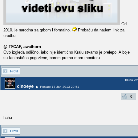
Od
2010. je narodna sa grbom i formalno.
Probaću da nađem link za
uredbu...
@ ГУСАР, awathorn
Ovo izgleda odlično, iako nije identično Kralu stvarno je prelepo. A boje
su fantastično pogođene, barem prema mom monitoru...
Profil
Idi na vr
cinoeye
Poslao: 17 Jan 2013 20:51
0
haha
Profil