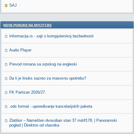
SAJ
NOVE PORUKE NA MYCITY.RS
Informacija.rs - sajt o kompjuterskoj bezbednosti
Audio Player
Prevod romana sa srpskog na engleski
Da li je linuks sazreo za masovnu upotrebu?
FK Partizan 2026/27.
.ods format - upoređivanje kancelarijskih paketa
Zlatibor – Namešten dvosoban stan 37 m&#178; | Panoramski
pogled | Direktno od vlasnika