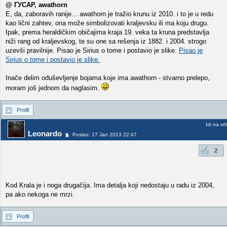
@ ГУСАР, awathorn
E, da, zaboravih ranije... awathorn je tražio krunu iz 2010. i to je u redu
kao lični zahtev, ona može simbolizovati kraljevsku ili ma koju drugu.
Ipak, prema heraldičkim običajima kraja 19. veka ta kruna predstavlja
niži rang od kraljevskog, te su one sa rešenja iz 1882. i 2004. strogo
uzevši pravilnije. Pisao je Sirius o tome i postavio je slike.
Pisao je
Sirius o tome i postavio je slike.
Inače delim oduševljenje bojama koje ima awathorn - stvarno prelepo,
moram još jednom da naglasim.
Profil
Idi na vr
Leonardo
Poslao: 17 Jan 2013 22:47
2
Kod Krala je i noga drugačija. Ima detalja koji nedostaju u radu iz 2004,
pa ako nekoga ne mrzi.
Profil