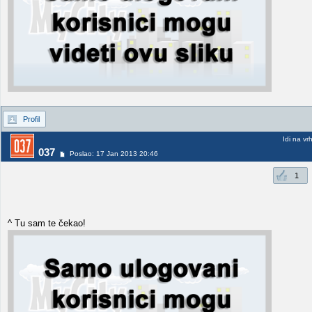
Profil
Idi na vr
037
Poslao: 17 Jan 2013 20:46
1
^ Tu sam te čekao!