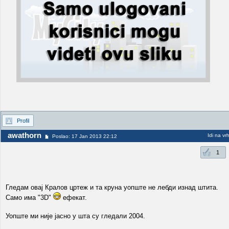
Profil
awathorn
Idi na vr
Poslao: 17 Jan 2013 22:12
1
Гледам овај Кралов цртеж и та круна уопште не лебди изнад штита.
Само има "3D"
ефекат.
Уопште ми није јасно у шта су гледали 2004.