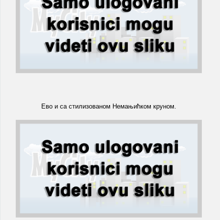
Ево и са стилизованом Немањићком круном.