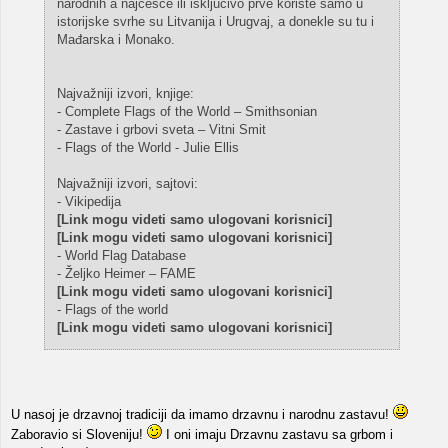
narodnih a najčešće ili isključivo prve koriste samo u
istorijske svrhe su Litvanija i Urugvaj, a donekle su tu i
Mađarska i Monako.
Najvažniji izvori, knjige:
- Complete Flags of the World – Smithsonian
- Zastave i grbovi sveta – Vitni Smit
- Flags of the World - Julie Ellis
Najvažniji izvori, sajtovi:
- Vikipedija
[Link mogu videti samo ulogovani korisnici]
[Link mogu videti samo ulogovani korisnici]
- World Flag Database
- Željko Heimer – FAME
[Link mogu videti samo ulogovani korisnici]
- Flags of the world
[Link mogu videti samo ulogovani korisnici]
U nasoj je drzavnoj tradiciji da imamo drzavnu i narodnu zastavu!
Zaboravio si Sloveniju!
I oni imaju Drzavnu zastavu sa grbom i