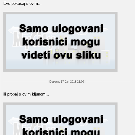
Evo pokušaj s ovim...
Dopuna: 17 Jan 2013 21:09
ili probaj s ovim kljunom...