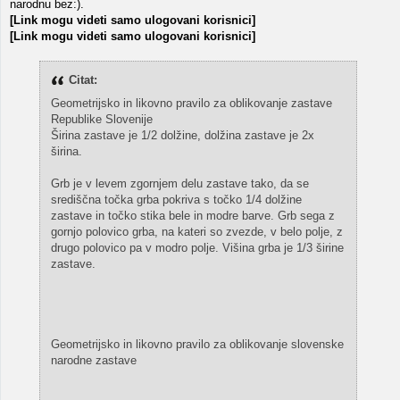
narodnu bez:).
[Link mogu videti samo ulogovani korisnici]
[Link mogu videti samo ulogovani korisnici]
Citat:
Geometrijsko in likovno pravilo za oblikovanje zastave
Republike Slovenije
Širina zastave je 1/2 dolžine, dolžina zastave je 2x
širina.
Grb je v levem zgornjem delu zastave tako, da se
središčna točka grba pokriva s točko 1/4 dolžine
zastave in točko stika bele in modre barve. Grb sega z
gornjo polovico grba, na kateri so zvezde, v belo polje, z
drugo polovico pa v modro polje. Višina grba je 1/3 širine
zastave.
Geometrijsko in likovno pravilo za oblikovanje slovenske
narodne zastave