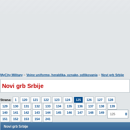
»
»
MyCity Military
Vojne uniforme, heraldika, oznake, odlikovanja
Novi grb Srbije
Novi grb Srbije
Strana:
1
120
121
122
123
124
125
126
127
128
129
130
131
132
133
134
135
136
137
138
139
140
141
142
143
144
145
146
147
148
149
150
125
151
152
153
154
241
Novi grb Srbije