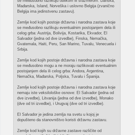
se međusobno razlikuju oblikom ili srazmerom: Danska,
Mađarska, Island, Norveška i uslovno Belgija (zvanično
Belgija ima jedinstvenu zastavu).
Zemlje kod kojih postoje državna i narodna zastava koje
se međusobno razlikuju eventualnim postojanjem dela ili
celog grba: Austrija, Bolivija, Kostarika, Ekvador, El
Salvador (jedna od dve izvedbe), Finska, Nemačka,
Gvatemala, Haiti, Peru, San Marino, Tuvalu, Venecuela i
Srbija.
Zemlje kod kojih postoje državna i narodna zastava koje
se međusobno mogu a ne moraju razlikovati eventualnim
postojanjem dela ili celog grba: Andora, Argentina,
Nemačka, Mađarska, Poljska, Tuvalu i Španija.
Zemlje kod kojih postoje državna i narodna zastava koje
nemaju iste veksilološke osnove: El Salvador (jedna od
dve izvedbe), Litvanija (jedna od dve izvedbe), Monako
(dve od tri izvedbe), i Urugvaj (dve od tri izvedbe).
El Salvador je jedina zemlja na svetu u kojoj je
dopušteno da stanovništvo koristi državnu zastavu.
Zemlje kod kojih su državne zastave različite od