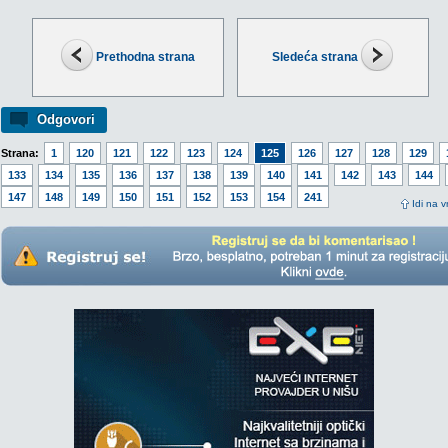
Prethodna strana
Sledeća strana
Odgovori
Strana:
1
120
121
122
123
124
125
126
127
128
129
133
134
135
136
137
138
139
140
141
142
143
144
147
148
149
150
151
152
153
154
241
Idi na v