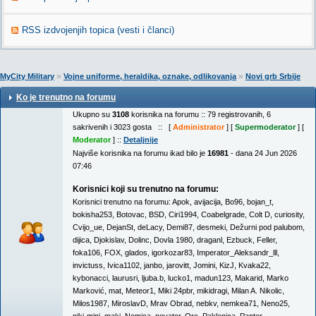
RSS izdvojenjih topica (vesti i članci)
»
»
MyCity Military
Vojne uniforme, heraldika, oznake, odlikovanja
Novi grb Srbije
Ko je trenutno na forumu
Ukupno su
3108
korisnika na forumu :: 79 registrovanih, 6
sakrivenih i 3023 gosta :: [
Administrator
] [
Supermoderator
] [
Moderator
] ::
Detaljnije
Najviše korisnika na forumu ikad bilo je
16981
- dana 24 Jun 2026
07:46
Korisnici koji su trenutno na forumu:
Korisnici trenutno na forumu:
Apok
,
avijacija
,
Bo96
,
bojan_t
,
bokisha253
,
Botovac
,
BSD
,
Ciri1994
,
Coabelgrade
,
Colt D
,
curiosity
,
Cvijo_ue
,
DejanSt
,
deLacy
,
Demi87
,
desmeki
,
Dežurni pod palubom
,
dijica
,
Djokislav
,
Dolinc
,
Dovla 1980
,
draganl
,
Ezbuck
,
Feller
,
foka106
,
FOX
,
glados
,
igorkozar83
,
Imperator_Aleksandr_lll
,
invictuss
,
Ivica1102
,
janbo
,
jarovitt
,
Jomini
,
KizJ
,
Kvaka22
,
kybonacci
,
laurusri
,
ljuba.b
,
lucko1
,
madun123
,
Makarid
,
Marko
Marković
,
mat
,
Meteor1
,
Miki 24pbr
,
mikidragi
,
Milan A. Nikolic
,
Milos1987
,
MiroslavD
,
Mrav Obrad
,
nebkv
,
nemkea71
,
Neno25
,