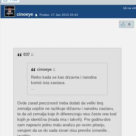
Idi na vr
cinoeye
Poslao: 17 Jan 2013 20:43
0
037 ::
cinoeye ::
Retko kada se kao drzavna i narodna
koristi ista zastava.
...
Ovde zarad preciznosti treba dodati da veliki broj
zemalja uopšte ne razlikuje državnu i narodnu zastavu,
te da od zemalja koje ih diferenciraju nisu česte one kod
kojih je identična (mada ima i takvih). Pre godinu-dve
sam napravio jednu malu analizu po ovom pitanju,
verujem da se do sada stvari nisu previše izmenile...
izvolite: