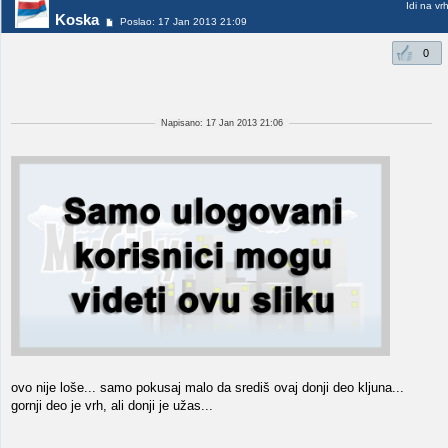
Idi na vr
Koska
Poslao: 17 Jan 2013 21:09
0
Napisano: 17 Jan 2013 21:06
ovo nije loše... samo pokusaj malo da središ ovaj donji deo kljuna...
gornji deo je vrh, ali donji je užas...