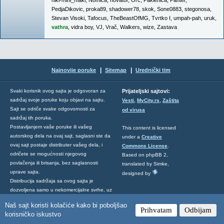
niki-mini_maki
,
Nomica
,
novator
,
Orc
,
Paklenica
,
Panter
,
PedjaDikovic
,
proka89
,
shadower78
,
skok
,
Sone0883
,
stegonosa
,
Stevan Visoki
,
Tafocus
,
TheBeastOfMG
,
Tvrtko I
,
umpah-pah
,
uruk
,
vathra
,
vidra boy
,
VJ
,
Vrač
,
Walkers
,
wize
,
Zastava
|
|
Najnovije poruke
Sitemap
Urednički tim
Svaki korisnik ovog sajta je odgovoran za
Prijateljski sajtovi:
,
,
sadržaj svoje poruke koju objavi na sajtu.
Vesti
MyCity.rs
Zaštita
Sajt se odriče svake odgovornosti za
od virusa
sadržaj tih poruka.
Postavljanjem vaše poruke ili vašeg
This content is licensed
autorskog dela na ovaj sajt, saglasni ste da
under a
Creative
ovaj sajt postaje distributer vašeg dela, i
Commons License
.
odričete se mogućnosti njegovog
Based on phpBB 2,
povlačenja ili brisanja, bez saglasnosti
translated by Simke,
uprave sajta.
designed by
Distribucija sadržaja sa ovog sajta je
dozvoljena samo u nekomercijalne svrhe, uz
obaveznu napomenu da je sadržaj preuzet
Naš sajt koristi kolačiće kako bi poboljšao
sa ovog sajta, i uz obavezno navođenje
Prihvatam
Odbijam
korisničko iskustvo
adrese MyCity sajta. Za sve ostale vidove