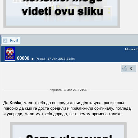
Profil
Idi na vr
00000
Poslao: 17 Jan 2013 21:54
0
Napisano: 17 Jan 2013 21:39
Да
Koska
, мало треба да се среди доњи део кљуна, раније сам
говорио да смо га доста средили и приближили оригиналу, погледај
и упореди, мало му треба дорада, него немам времена толико.