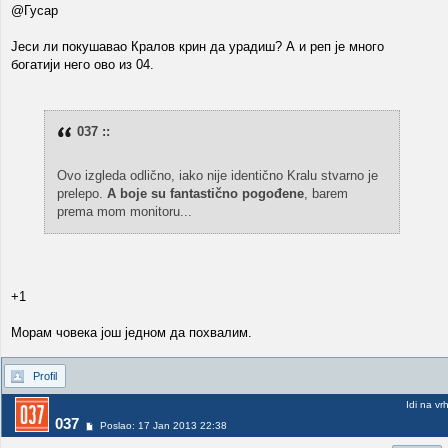
@Гусар
Јеси ли покушавао Кралов крин да урадиш? А и реп је много
богатији него ово из 04.
037 ::
Ovo izgleda odlično, iako nije identično Kralu stvarno je
prelepo.
A boje su fantastično pogođene
, barem
prema mom monitoru...
+1
Морам човека још једном да похвалим.
Profil
Idi na vr
037
Poslao: 17 Jan 2013 22:38