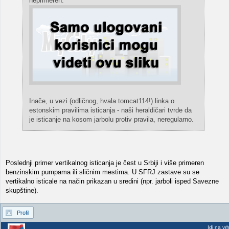
neprimeren.
Inače, u vezi (odličnog, hvala tomcat114!) linka o
estonskim pravilima isticanja - naši heraldičari tvrde da
je isticanje na kosom jarbolu protiv pravila, neregularno.
Poslednji primer vertikalnog isticanja je čest u Srbiji i više primeren
benzinskim pumpama ili sličnim mestima. U SFRJ zastave su se
vertikalno isticale na način prikazan u sredini (npr. jarboli isped Savezne
skupštine).
Profil
Idi na vr