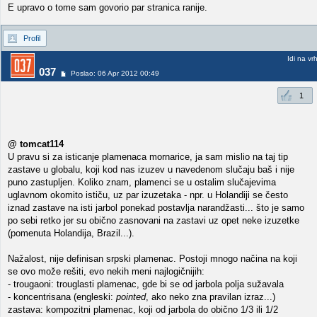
E upravo o tome sam govorio par stranica ranije.
Profil
Idi na vr
037
Poslao: 06 Apr 2012 00:49
1
@ tomcat114
U pravu si za isticanje plamenaca mornarice, ja sam mislio na taj tip
zastave u globalu, koji kod nas izuzev u navedenom slučaju baš i nije
puno zastupljen. Koliko znam, plamenci se u ostalim slučajevima
uglavnom okomito ističu, uz par izuzetaka - npr. u Holandiji se često
iznad zastave na isti jarbol ponekad postavlja narandžasti... što je samo
po sebi retko jer su obično zasnovani na zastavi uz opet neke izuzetke
(pomenuta Holandija, Brazil...).
Nažalost, nije definisan srpski plamenac. Postoji mnogo načina na koji
se ovo može rešiti, evo nekih meni najlogičnijih:
- trougaoni: trouglasti plamenac, gde bi se od jarbola polja sužavala
- koncentrisana (engleski:
pointed
, ako neko zna pravilan izraz...)
zastava: kompozitni plamenac, koji od jarbola do obično 1/3 ili 1/2