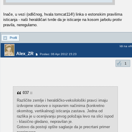
Inače, u vezi (odličnog, hvala tomcat114!) linka o estonskim pravilima
isticanja - naši heraldičari tvrde da je isticanje na kosom jarbolu protiv
pravila, neregularno.
Profil
Idi na vr
Alex_ZR
Poslao: 06 Apr 2012 15:23
1
037 ::
Različite zemlje i heraldičko-veksilološki pravci imaju
izdvojene stavove o ispravnim načinima (konkretno
okomitog, vertikalnog) isticanja zastava. Jedna od
razlika je u ocenjivanju prvog položaja levo na slici ispod
- klasično gledano, nepravilan je.
Gotovo da postoji opšte saglasje da je precrtani primer