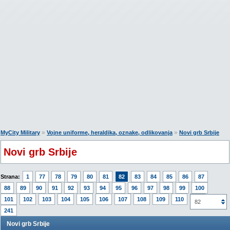
»
»
MyCity Military
Vojne uniforme, heraldika, oznake, odlikovanja
Novi grb Srbije
Novi grb Srbije
Strana:
1
77
78
79
80
81
82
83
84
85
86
87
88
89
90
91
92
93
94
95
96
97
98
99
100
101
102
103
104
105
106
107
108
109
110
111
82
241
Novi grb Srbije