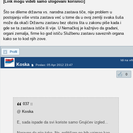
[Link mogu videti samo ulogovani korisnici]
Što se dileme državna vs. narodna zastava tiče, nije problem u
postojanju više vrsta zastava već u tome da u ovoj zemlji svaka šuša
može da okači Državnu zastavu bez obzira šta u zakonu piše kada i
gde se ta zastava ističe ili vije. U Nemačkoj je kažnjivo da građani,
organi zemalja, firme ko god ističu Službenu zastavu saveznih organa
kako se to kod njih zove.
Profil
Idi na vr
Koska
Poslao: 05 Apr 2012 23:47
0
037 ::
@ Koska
E, sada ispade da svi koriste samo Grujićev izgled...
Naravno da nije tako. No, političare ne bih uzimao kao