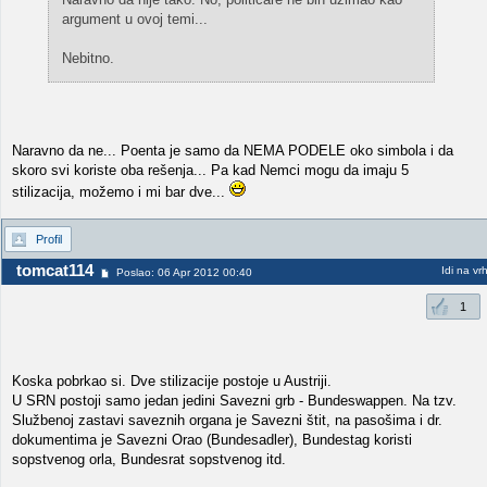
argument u ovoj temi...
Nebitno.
Naravno da ne... Poenta je samo da NEMA PODELE oko simbola i da
skoro svi koriste oba rešenja... Pa kad Nemci mogu da imaju 5
stilizacija, možemo i mi bar dve...
Profil
tomcat114
Idi na vr
Poslao: 06 Apr 2012 00:40
1
Koska pobrkao si. Dve stilizacije postoje u Austriji.
U SRN postoji samo jedan jedini Savezni grb - Bundeswappen. Na tzv.
Službenoj zastavi saveznih organa je Savezni štit, na pasošima i dr.
dokumentima je Savezni Orao (Bundesadler), Bundestag koristi
sopstvenog orla, Bundesrat sopstvenog itd.