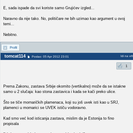
E, sada ispade da svi koriste samo Grujićev izgled...
Naravno da nije tako. No, političare ne bih uzimao kao argument u ovoj
temi...
Nebitno.
Profil
tomcat114
Idi na vr
Poslao: 05 Apr 2012 23:01
1
Prema Zakonu, zastava Srbije okomito (vertikalno) može da se istakne
samo u 2 slučaja: kao stona zastavica i kada se kači preko ulice.
Što se tiče mornaričkih plamenaca, koji su još uvek isti kao u SRJ,
plamenci u mornarici se UVEK ističu vodoravno.
Kad smo već kod isticanja zastava, mislim da je Estonija to fino
propisala