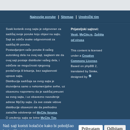
|
|
Najnovije poruke
Sitemap
Urednički tim
Svaki korisnik ovog sajta je odgovoran za
Prijateljski sajtovi:
,
,
sadržaj svoje poruke koju objavi na sajtu.
Vesti
MyCity.rs
Zaštita
Sajt se odriče svake odgovornosti za
od virusa
sadržaj tih poruka.
Postavljanjem vaše poruke ili vašeg
This content is licensed
autorskog dela na ovaj sajt, saglasni ste da
under a
Creative
ovaj sajt postaje distributer vašeg dela, i
Commons License
.
odričete se mogućnosti njegovog
Based on phpBB 2,
povlačenja ili brisanja, bez saglasnosti
translated by Simke,
uprave sajta.
designed by
Distribucija sadržaja sa ovog sajta je
dozvoljena samo u nekomercijalne svrhe, uz
obaveznu napomenu da je sadržaj preuzet
sa ovog sajta, i uz obavezno navođenje
adrese MyCity sajta. Za sve ostale vidove
distribucije obavezni ste da prethodno
zatražite odobrenje od
MyCity foruma
.
O uređenju sajta se brine
MyCity Tim
.
Ukoliko želite da nas kontaktirate kliknite
Naš sajt koristi kolačiće kako bi poboljšao
Prihvatam
Odbijam
ovde
.