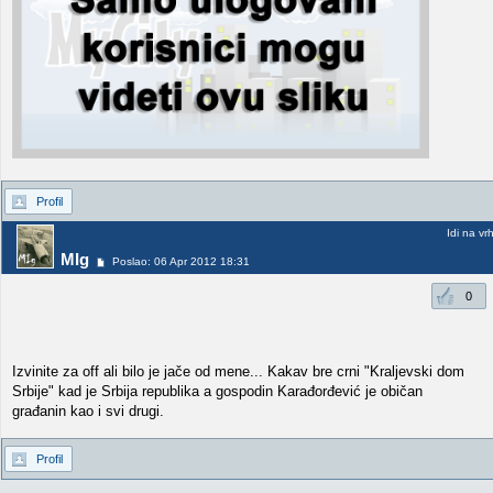
Profil
Idi na vr
MIg
Poslao: 06 Apr 2012 18:31
0
Izvinite za off ali bilo je jače od mene... Kakav bre crni "Kraljevski dom
Srbije" kad je Srbija republika a gospodin Karađorđević je običan
građanin kao i svi drugi.
Profil