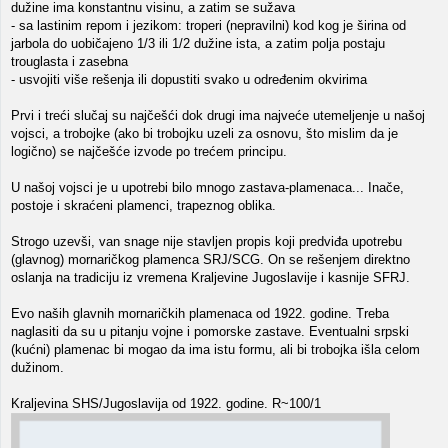
dužine ima konstantnu visinu, a zatim se sužava
- sa lastinim repom i jezikom: troperi (nepravilni) kod kog je širina od
jarbola do uobičajeno 1/3 ili 1/2 dužine ista, a zatim polja postaju
trouglasta i zasebna
- usvojiti više rešenja ili dopustiti svako u određenim okvirima
Prvi i treći slučaj su najčešći dok drugi ima najveće utemeljenje u našoj
vojsci, a trobojke (ako bi trobojku uzeli za osnovu, što mislim da je
logično) se najčešće izvode po trećem principu.
U našoj vojsci je u upotrebi bilo mnogo zastava-plamenaca... Inače,
postoje i skraćeni plamenci, trapeznog oblika.
Strogo uzevši, van snage nije stavljen propis koji predviđa upotrebu
(glavnog) mornaričkog plamenca SRJ/SCG. On se rešenjem direktno
oslanja na tradiciju iz vremena Kraljevine Jugoslavije i kasnije SFRJ.
Evo naših glavnih mornaričkih plamenaca od 1922. godine. Treba
naglasiti da su u pitanju vojne i pomorske zastave. Eventualni srpski
(kućni) plamenac bi mogao da ima istu formu, ali bi trobojka išla celom
dužinom.
Kraljevina SHS/Jugoslavija od 1922. godine. R~100/1