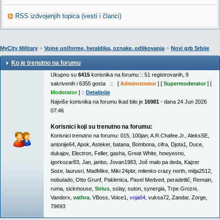
RSS izdvojenjih topica (vesti i članci)
»
»
MyCity Military
Vojne uniforme, heraldika, oznake, odlikovanja
Novi grb Srbije
Ko je trenutno na forumu
Ukupno su
6415
korisnika na forumu :: 51 registrovanih, 9
sakrivenih i 6355 gosta :: [
Administrator
] [
Supermoderator
] [
Moderator
] ::
Detaljnije
Najviše korisnika na forumu ikad bilo je
16981
- dana 24 Jun 2026
07:46
Korisnici koji su trenutno na forumu:
Korisnici trenutno na forumu:
015
,
100jan
,
A.R.Chafee.Jr.
,
AleksSE
,
antonije64
,
Apok
,
Asteker
,
batana
,
Bombona
,
cifra
,
Djota1
,
Duce
,
dukajov
,
Electron
,
Feller
,
gasha
,
Great White
,
howyesno
,
igorkozar83
,
Jan
,
janbo
,
Jovan1983
,
Još malo pa deda
,
Kajzer
Soze
,
laurusri
,
MadMike
,
Miki 24pbr
,
milenko crazy north
,
mitja2512
,
nobutado
,
Otto Grunf
,
Paklenica
,
Pavel Medved
,
peradetlić
,
Remain
,
ruma
,
sickmouse
,
Sirius
,
sslay
,
suton
,
synergia
,
Trpe Grozni
,
Vanderx
,
vathra
,
VBoss
,
Voice1
,
voja64
,
vuksa72
,
Zandar
,
Zorge
,
79693