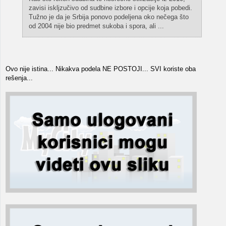
zavisi iskljzučivo od sudbine izbore i opcije koja pobedi.
Tužno je da je Srbija ponovo podeljena oko nečega što
od 2004 nije bio predmet sukoba i spora, ali ...
Ovo nije istina... Nikakva podela NE POSTOJI... SVI koriste oba
rešenja...