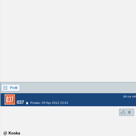
Profil
Idi na vr
037
Poslao: 05 Apr 2012 23:01
0
@ Koska