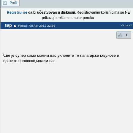
Profil
Registruj se
da bi učestvovao u diskusiji.
Registrovanim korisnicima se NE
prikazuju reklame unutar poruka.
sap
Idi na vr
Poslao: 05 Apr 2012 22:36
1
Све је супер само молим вас уклоните те папагајске кљунове и
вратите орловске,молим вас.