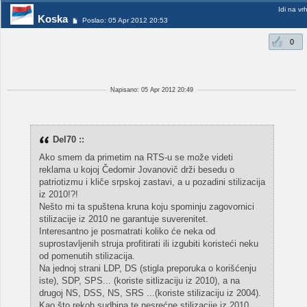
Idi na vr
Koska
Poslao: 05 Apr 2012 20:53
0
Napisano: 05 Apr 2012 20:49
Del70 ::
Ako smem da primetim na RTS-u se može videti
reklama u kojoj Čedomir Jovanovič drži besedu o
patriotizmu i kliče srpskoj zastavi, a u pozadini stilizacija
iz 2010!?!
Nešto mi ta spuštena kruna koju spominju zagovornici
stilizacije iz 2010 ne garantuje suverenitet.
Interesantno je posmatrati koliko će neka od
suprostavljenih struja profitirati ili izgubiti koristeći neku
od pomenutih stilizacija.
Na jednoj strani LDP, DS (stigla preporuka o korišćenju
iste), SDP, SPS... (koriste sitlizaciju iz 2010), a na
drugoj NS, DSS, NS, SRS ...(koriste stilizaciju iz 2004).
Kao što rekoh sudbina te nesrećne stilizacije iz 2010,