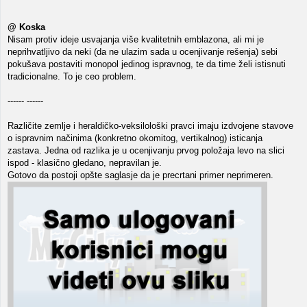
@ Koska
Nisam protiv ideje usvajanja više kvalitetnih emblazona, ali mi je
neprihvatljivo da neki (da ne ulazim sada u ocenjivanje rešenja) sebi
pokušava postaviti monopol jedinog ispravnog, te da time želi istisnuti
tradicionalne. To je ceo problem.
------ ------
Različite zemlje i heraldičko-veksilološki pravci imaju izdvojene stavove
o ispravnim načinima (konkretno okomitog, vertikalnog) isticanja
zastava. Jedna od razlika je u ocenjivanju prvog položaja levo na slici
ispod - klasično gledano, nepravilan je.
Gotovo da postoji opšte saglasje da je precrtani primer neprimeren.