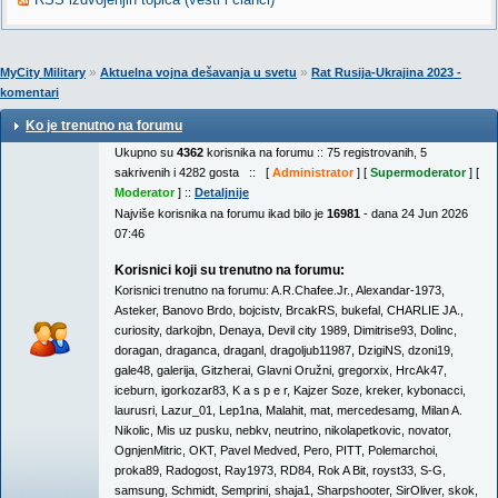
»
»
MyCity Military
Aktuelna vojna dešavanja u svetu
Rat Rusija-Ukrajina 2023 -
komentari
Ko je trenutno na forumu
Ukupno su
4362
korisnika na forumu :: 75 registrovanih, 5
sakrivenih i 4282 gosta :: [
Administrator
] [
Supermoderator
] [
Moderator
] ::
Detaljnije
Najviše korisnika na forumu ikad bilo je
16981
- dana 24 Jun 2026
07:46
Korisnici koji su trenutno na forumu:
Korisnici trenutno na forumu:
A.R.Chafee.Jr.
,
Alexandar-1973
,
Asteker
,
Banovo Brdo
,
bojcistv
,
BrcakRS
,
bukefal
,
CHARLIE JA.
,
curiosity
,
darkojbn
,
Denaya
,
Devil city 1989
,
Dimitrise93
,
Dolinc
,
doragan
,
draganca
,
draganl
,
dragoljub11987
,
DzigiNS
,
dzoni19
,
gale48
,
galerija
,
Gitzherai
,
Glavni Oružni
,
gregorxix
,
HrcAk47
,
iceburn
,
igorkozar83
,
K a s p e r
,
Kajzer Soze
,
kreker
,
kybonacci
,
laurusri
,
Lazur_01
,
Lep1na
,
Malahit
,
mat
,
mercedesamg
,
Milan A.
Nikolic
,
Mis uz pusku
,
nebkv
,
neutrino
,
nikolapetkovic
,
novator
,
OgnjenMitric
,
OKT
,
Pavel Medved
,
Pero
,
PITT
,
Polemarchoi
,
proka89
,
Radogost
,
Ray1973
,
RD84
,
Rok A Bit
,
royst33
,
S-G
,
samsung
,
Schmidt
,
Semprini
,
shaja1
,
Sharpshooter
,
SirOliver
,
skok
,