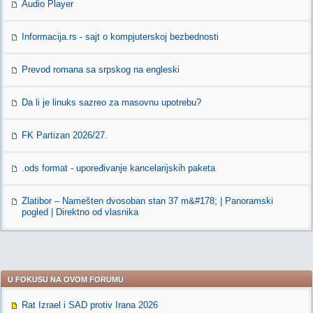
Audio Player
Informacija.rs - sajt o kompjuterskoj bezbednosti
Prevod romana sa srpskog na engleski
Da li je linuks sazreo za masovnu upotrebu?
FK Partizan 2026/27.
.ods format - upoređivanje kancelarijskih paketa
Zlatibor – Namešten dvosoban stan 37 m&#178; | Panoramski
pogled | Direktno od vlasnika
U FOKUSU NA OVOM FORUMU
Rat Izrael i SAD protiv Irana 2026