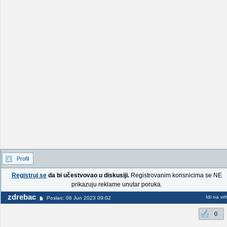
Profil
Registruj se
da bi učestvovao u diskusiji.
Registrovanim korisnicima se NE
prikazuju reklame unutar poruka.
zdrebac
Idi na vr
Poslao: 06 Jun 2023 09:02
0