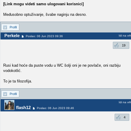
[Link mogu videti samo ulogovani korisnici]
Međusobno optuživanje, švabe naginju na desno.
Profil
Perkele
Idi na vr
Poslao: 06 Jun 2023 09:36
19
Rusi kad hoće da puste vodu u WC šolji oni je ne povlače, oni razbiju
vodokotlić.
To je ta filozofija.
Profil
Idi na vr
flash12
Poslao: 06 Jun 2023 09:46
4