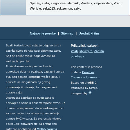
SpaDej
,
stalja
,
stegonosa
,
stemark
,
Vanderx
,
veljkovicdani
,
Vrač
,
Wehicle
,
zeka013
,
zokizemun
,
zziko
|
|
Najnovije poruke
Sitemap
Urednički tim
Svaki korisnik ovog sajta je odgovoran za
Prijateljski sajtovi:
,
,
sadržaj svoje poruke koju objavi na sajtu.
Vesti
MyCity.rs
Zaštita
Sajt se odriče svake odgovornosti za
od virusa
sadržaj tih poruka.
Postavljanjem vaše poruke ili vašeg
This content is licensed
autorskog dela na ovaj sajt, saglasni ste da
under a
Creative
ovaj sajt postaje distributer vašeg dela, i
Commons License
.
odričete se mogućnosti njegovog
Based on phpBB 2,
povlačenja ili brisanja, bez saglasnosti
translated by Simke,
uprave sajta.
designed by
Distribucija sadržaja sa ovog sajta je
dozvoljena samo u nekomercijalne svrhe, uz
obaveznu napomenu da je sadržaj preuzet
sa ovog sajta, i uz obavezno navođenje
adrese MyCity sajta. Za sve ostale vidove
distribucije obavezni ste da prethodno
zatražite odobrenje od
MyCity foruma
.