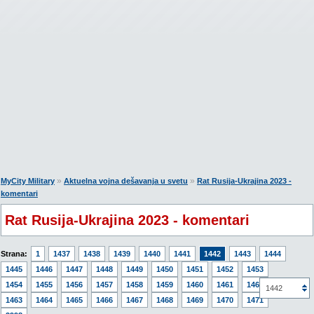
»
»
MyCity Military
Aktuelna vojna dešavanja u svetu
Rat Rusija-Ukrajina 2023 -
komentari
Rat Rusija-Ukrajina 2023 - komentari
Strana:
1
1437
1438
1439
1440
1441
1442
1443
1444
1445
1446
1447
1448
1449
1450
1451
1452
1453
1454
1455
1456
1457
1458
1459
1460
1461
1462
1442
1463
1464
1465
1466
1467
1468
1469
1470
1471