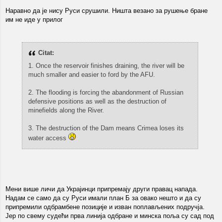
Наравно да је нису Руси срушили. Ништа везано за рушење бране
им не иде у прилог
Citat:
1. Once the reservoir finishes draining, the river will be
much smaller and easier to ford by the AFU.
2. The flooding is forcing the abandonment of Russian
defensive positions as well as the destruction of
minefields along the River.
3. The destruction of the Dam means Crimea loses its
water access
Мени више личи да Украјинци припремају други правац напада.
Надам се само да су Руси имали план Б за овако нешто и да су
припремили одбрамбене позиције и изван поплављених подручја.
Јер по свему судећи прва линија одбране и минска поља су сад под