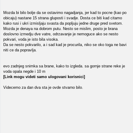
Mozda bi bilo bolje da se ostavimo nagadjanja, jer kad to pocne (kao po
obicaju) nastane 15 strana gluposti i svadje. Dosta ce biti kad citamo
kako rusi i ukri izmisljaju svasta da popljuju jedne druge pred svetom.
Mozda je denaya na dobrom putu. Nesto se mislim, posto je brana
doslovno izmedju dve vatre, odrzavanje je nemoguce ako se nesto
pokvari, voda je isto bila visoka.
Da se nesto pokvarilo, a i sad kad je procurila, niko se oko toga ne bavi
niti ce da popravlja.
evo zadnjeg snimka sa brane, kako to izgleda. sa gornje strane reke je
voda opala negde i 10 m
[Link mogu videti samo ulogovani korisnici]
Videcemo za dan dva sta je ovde stvarno bilo.