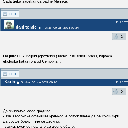
Sada treba sačekati da padne Marinka.
Profil
Idi na vr
dani.tomic
Poslao: 06 Jun 2023 09:24
2
Od jutros u 7 Poljski (opozicioni) radio: Rusi srusili branu, najveca
ekoloska katastrofa od Cernobila...
Profil
Karla
Idi na vr
Poslao: 06 Jun 2023 09:30
0
Да обновимо мало градиво
-Пре Херсонске офанзиве кренуло је оптуживање да ће Руси/Укри
да сруше брану. Није се десило.
-Затим, руси се повлаче са десне обале.