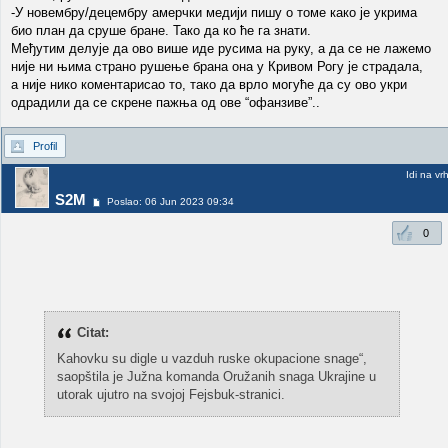
-У новембру/децембру амерчки медији пишу о томе како је укрима
био план да сруше бране. Тако да ко ће га знати.
Међутим делује да ово више иде русима на руку, а да се не лажемо
није ни њима страно рушење брана она у Кривом Рогу је страдала,
а није нико коментарисао то, тако да врло могуће да су ово укри
одрадили да се скрене пажња од ове “офанзиве”..
Profil
Idi na vr
S2M
Poslao: 06 Jun 2023 09:34
0
Citat:
Kahovku su digle u vazduh ruske okupacione snage“,
saopštila je Južna komanda Oružanih snaga Ukrajine u
utorak ujutro na svojoj Fejsbuk-stranici.