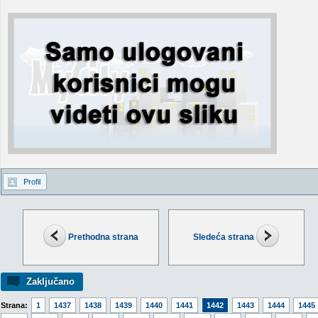
Profil
Prethodna strana
Sledeća strana
Zaključano
Strana:
1
1437
1438
1439
1440
1441
1442
1443
1444
1445