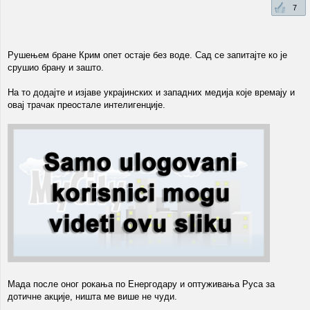
7
Рушењем бране Крим опет остаје без воде. Сад се запитајте ко је
срушио брану и зашто.
На то додајте и изјаве украјинских и западних медија које времају и
овај трачак преостале интелигенције.
Мада после оног рокања по Енергодару и оптуживања Руса за
дотичне акције, ништа ме више не чуди.