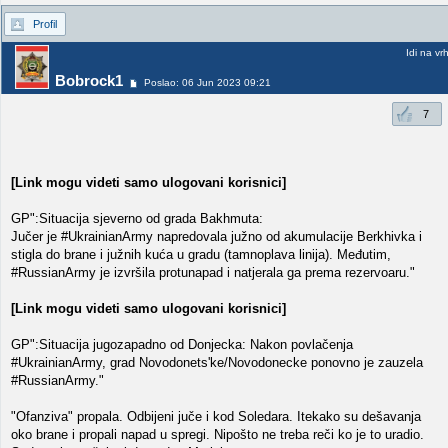
Profil
Idi na vr
Bobrock1
Poslao: 06 Jun 2023 09:21
7
[Link mogu videti samo ulogovani korisnici]
GP":Situacija sjeverno od grada Bakhmuta:
Jučer je #UkrainianArmy napredovala južno od akumulacije Berkhivka i
stigla do brane i južnih kuća u gradu (tamnoplava linija). Međutim,
#RussianArmy je izvršila protunapad i natjerala ga prema rezervoaru."
[Link mogu videti samo ulogovani korisnici]
GP":Situacija jugozapadno od Donjecka: Nakon povlačenja
#UkrainianArmy, grad Novodonets'ke/Novodonecke ponovno je zauzela
#RussianArmy."
"Ofanziva" propala. Odbijeni juče i kod Soledara. Itekako su dešavanja
oko brane i propali napad u spregi. Nipošto ne treba reči ko je to uradio.