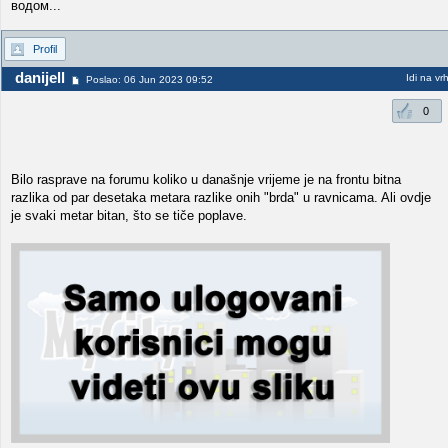
водом...
Profil
danijell
Idi na vr
Poslao: 06 Jun 2023 09:52
0
Bilo rasprave na forumu koliko u današnje vrijeme je na frontu bitna
razlika od par desetaka metara razlike onih "brda" u ravnicama. Ali ovdje
je svaki metar bitan, što se tiče poplave.