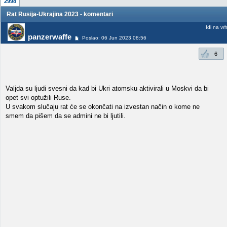
2998
Rat Rusija-Ukrajina 2023 - komentari
Idi na vr
panzerwaffe
Poslao: 06 Jun 2023 08:56
6
Valjda su ljudi svesni da kad bi Ukri atomsku aktivirali u Moskvi da bi
opet svi optužili Ruse.
U svakom slučaju rat će se okončati na izvestan način o kome ne
smem da pišem da se admini ne bi ljutili.