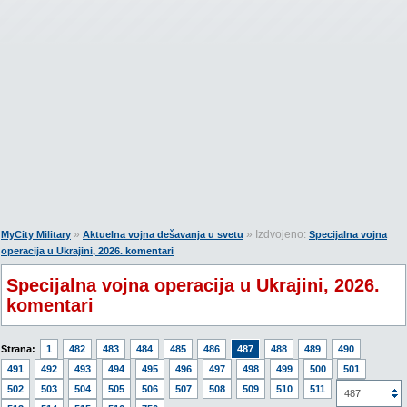
»
» Izdvojeno:
MyCity Military
Aktuelna vojna dešavanja u svetu
Specijalna vojna
operacija u Ukrajini, 2026. komentari
Specijalna vojna operacija u Ukrajini, 2026.
komentari
Strana:
1
482
483
484
485
486
487
488
489
490
491
492
493
494
495
496
497
498
499
500
501
502
503
504
505
506
507
508
509
510
511
512
487