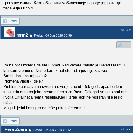
тренутку имали. Како објаснити мобилизацију народу јер рата до
тада није било?!
Profil
Idi na vr
mnn2
Poslao: 06 Jun 2026 06:59
6
Pa na prvu izgleda da ste u pravu kad kažete trebalo je uleteti i rešiti u
kratkom vremenu. Nešto kao Izrael što radi i još nije završio.
Šta bi dobili na taj način?
Promena vlasti? Ideje?
Problem se rešava na izvoru a izvor je zapad. Dok god zapad bude u
stanju da gura projekat nema rešenja za Ruse. Dok god se ne slomi duh
i volja Ukrajinaca nema rešenja.Kao i Izrael dok ne reši Iran nije rešio
ništa.
Mogu li jedni i drugi to da reše pokazaće vreme
Profil
Pera Ždera
Idi na vr
Poslao: 06 Jun 2026 08:12