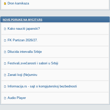
Dron kamikaza
NOVE PORUKE NA MYCITY.RS
Kako nauciti japanski?
FK Partizan 2026/27.
Dilucida intervalla Srbije
Festivali,svečanosti i sabori u Srbiji
Zanati koji (Ne)umiru
Informacija.rs - sajt o kompjuterskoj bezbednosti
Audio Player