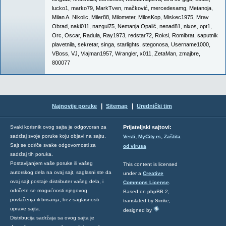
lucko1
,
marko79
,
MarkTven
,
mačković
,
mercedesamg
,
Metanoja
,
Milan A. Nikolic
,
Miler88
,
Milometer
,
MilosKop
,
Miskec1975
,
Mrav
Obrad
,
naki011
,
nazgul75
,
Nemanja Opalić
,
nenad81
,
nixos
,
opt1
,
Orc
,
Oscar
,
Radula
,
Ray1973
,
redstar72
,
Roksi
,
Romibrat
,
saputnik
plavetnila
,
sekretar
,
singa
,
starlights
,
stegonosa
,
Username1000
,
VBoss
,
VJ
,
Vlajman1957
,
Wrangler
,
x011
,
ZetaMan
,
zmajbre
,
800077
|
|
Najnovije poruke
Sitemap
Urednički tim
Svaki korisnik ovog sajta je odgovoran za
Prijateljski sajtovi:
,
,
sadržaj svoje poruke koju objavi na sajtu.
Vesti
MyCity.rs
Zaštita
Sajt se odriče svake odgovornosti za
od virusa
sadržaj tih poruka.
Postavljanjem vaše poruke ili vašeg
This content is licensed
autorskog dela na ovaj sajt, saglasni ste da
under a
Creative
ovaj sajt postaje distributer vašeg dela, i
Commons License
.
odričete se mogućnosti njegovog
Based on phpBB 2,
povlačenja ili brisanja, bez saglasnosti
translated by Simke,
uprave sajta.
designed by
Distribucija sadržaja sa ovog sajta je