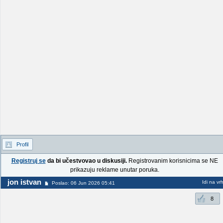
Profil
Registruj se
da bi učestvovao u diskusiji.
Registrovanim korisnicima se NE
prikazuju reklame unutar poruka.
jon istvan
Idi na vr
Poslao: 06 Jun 2026 05:41
8