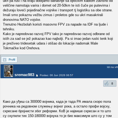
ukri pa rusi i na kraju dobijamo današnje sa optičkim kablom zavisno od
veličine namotaja varira i domet od 20-50km te isti čuče po putevima i
dežuraju loveći pojedinačne vojnike i transport tj logistiku sa obe strane.
Imali smo pokaznu vežbu zimus i proletos gde su ukri masakrirali
dronovima NATO vojske.
Trenutno Hezbolah koristi masovno FPV za napade na IDF na ljude i
tehniku.
Kako je napredovao razvoj FPV tako je napredovao razvoj odbrane od
istih za sad se jež pokazao kao najbolji. Pa si imao jedan ruski tenk koji
je preživeo tridesetak udara i otišao do lokacije nadomak Male
Tokmačke kod Orehova.
Profil
Idi na vr
sremac983
Poslao: 06 Jun 2026 06:57
8
Како да уђеш са 300000 војника, када је тада РА имала скоро пола
рочника на редовном служењу војног рока, а остало профи војску,
скресане бројнисти због реформи. КоВ је највише скресан и то што
су скупили тих 150-180000 војнука то је био максимум што су у том