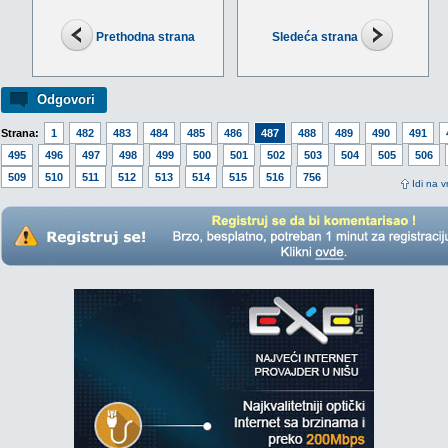
Prethodna strana
Sledeća strana
Odgovori
Strana:
1
482
483
484
485
486
487
488
489
490
491
495
496
497
498
499
500
501
502
503
504
505
506
509
510
511
512
513
514
515
516
756
Idi na v