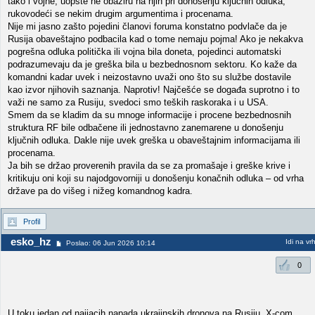
tako i vojne, uopšte ne obaziru na njih pri donošenju ključnih odluka,
rukovodeći se nekim drugim argumentima i procenama.
Nije mi jasno zašto pojedini članovi foruma konstatno podvlače da je
Rusija obaveštajno podbacila kad o tome nemaju pojma! Ako je nekakva
pogrešna odluka politička ili vojna bila doneta, pojedinci automatski
podrazumevaju da je greška bila u bezbednosnom sektoru. Ko kaže da
komandni kadar uvek i neizostavno uvaži ono što su službe dostavile
kao izvor njihovih saznanja. Naprotiv! Najčešće se događa suprotno i to
važi ne samo za Rusiju, svedoci smo teških raskoraka i u USA.
Smem da se kladim da su mnoge informacije i procene bezbednosnih
struktura RF bile odbačene ili jednostavno zanemarene u donošenju
ključnih odluka. Dakle nije uvek greška u obaveštajnim informacijama ili
procenama.
Ja bih se držao proverenih pravila da se za promašaje i greške krive i
kritikuju oni koji su najodgovorniji u donošenju konačnih odluka – od vrha
države pa do višeg i nižeg komandnog kadra.
Profil
esko_hz
Idi na vr
Poslao: 06 Jun 2026 10:14
0
U toku jedan od najjacih napada ukrajinskih dronova na Rusiju. X-com