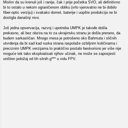
Mislim da su krenuli još i ranije, čak i prije početka SVO, ali definitivno
bi to ostalo u nekom ograničenom obliku (vrlo vjerovatno ne bi dobilo
fiber-optic verziju) i svakako domet, baterije i uopšte produkcija ne bi
dostigla današnji nivo.
Još jedna opservacija, razvoj i upotreba UMPK je takođe došla
prekasno, ali bez obzira na to za ukrajinsku stranu je došla prerano, da
budem sarkastičan. Mnogo mesa je potrošeno oko Bahmuta i sličnih
utvrđenja da bi sad kad ruska strana raspolaže ozbiljnim količinama i
preciznim UMPK verzijama to praktično postalo beskorisno jer više nije
moguće tek tako eksploatisati njihov učinak, ne može se zaposjesti
uništen položaj od tih sitnih g*** u vidu FPV.