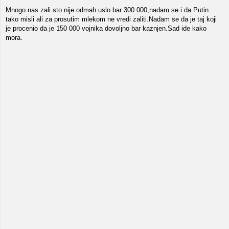
Mnogo nas zali sto nije odmah uslo bar 300 000,nadam se i da Putin
tako misli ali za prosutim mlekom ne vredi zaliti.Nadam se da je taj koji
je procenio da je 150 000 vojnika dovoljno bar kaznjen.Sad ide kako
mora.