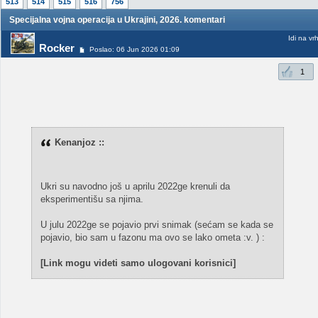
513
514
515
516
756
Specijalna vojna operacija u Ukrajini, 2026. komentari
Idi na vr
Rocker
Poslao: 06 Jun 2026 01:09
1
Kenanjoz ::
Ukri su navodno još u aprilu 2022ge krenuli da
eksperimentišu sa njima.
U julu 2022ge se pojavio prvi snimak (sećam se kada se
pojavio, bio sam u fazonu ma ovo se lako ometa :v. ) :
[Link mogu videti samo ulogovani korisnici]