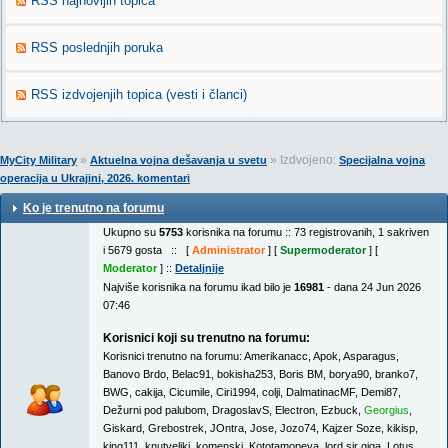
RSS najnovijih topica
RSS poslednjih poruka
RSS izdvojenjih topica (vesti i članci)
»
» Izdvojeno:
MyCity Military
Aktuelna vojna dešavanja u svetu
Specijalna vojna
operacija u Ukrajini, 2026. komentari
Ko je trenutno na forumu
Ukupno su
5753
korisnika na forumu :: 73 registrovanih, 1 sakriven
i 5679 gosta :: [
Administrator
] [
Supermoderator
] [
Moderator
] ::
Detaljnije
Najviše korisnika na forumu ikad bilo je
16981
- dana 24 Jun 2026
07:46
Korisnici koji su trenutno na forumu:
Korisnici trenutno na forumu:
Amerikanacc
,
Apok
,
Asparagus
,
Banovo Brdo
,
Belac91
,
bokisha253
,
Boris BM
,
borya90
,
branko7
,
BWG
,
cakija
,
Cicumile
,
Ciri1994
,
colji
,
DalmatinacMF
,
Demi87
,
Dežurni pod palubom
,
DragoslavS
,
Electron
,
Ezbuck
,
Georgius
,
Giskard
,
Grebostrek
,
JOntra
,
Jose
,
Jozo74
,
Kajzer Soze
,
kikisp
,
king111
,
knutveliki
,
komenski
,
Kototamopeva
,
lord sir giga
,
Lotus
,