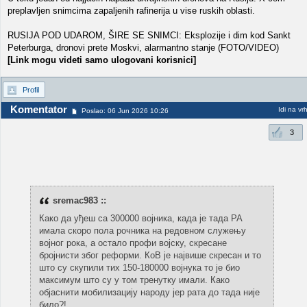
preplavljen snimcima zapaljenih rafinerija u vise ruskih oblasti.
RUSIJA POD UDAROM, ŠIRE SE SNIMCI: Eksplozije i dim kod Sankt
Peterburga, dronovi prete Moskvi, alarmantno stanje (FOTO/VIDEO)
[Link mogu videti samo ulogovani korisnici]
Profil
Komentator
Idi na vr
Poslao: 06 Jun 2026 10:26
3
sremac983 ::
Како да уђеш са 300000 војника, када је тада РА
имала скоро пола рочника на редовном служењу
војног рока, а остало профи војску, скресане
бројнисти због реформи. КоВ је највише скресан и то
што су скупили тих 150-180000 војнука то је био
максимум што су у том тренутку имали. Како
објаснити мобилизацију народу јер рата до тада није
било?!