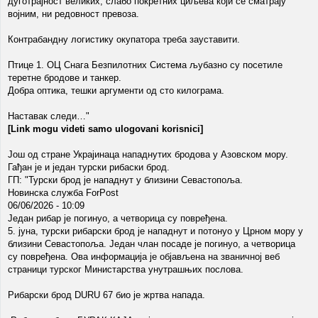
дуготрајност великих, слабо покретних циљева који се сматрају
војним, ни редовност превоза.
Контрабандну логистику окупатора треба зауставити.
Птице 1. ОЦ Снага Безпилотних Система љубазно су посетиле
теретне бродове и танкер.
Добра оптика, тешки аргументи од сто килограма.
Наставак следи…"
[Link mogu videti samo ulogovani korisnici]
Још од стране Украјинаца нападнутих бродова у Азовском мору.
Гађан је и један турски рибаски брод.
ГП: "Турски брод је нападнут у близини Севастопоља.
Новинска служба ForPost
06/06/2026 - 10:09
Један рибар је погинуо, а четворица су повређена.
5. јуна, турски рибарски брод је нападнут и потонуо у Црном мору у
близини Севастопоља. Један члан посаде је погинуо, а четворица
су повређена. Ова информација је објављена на званичној веб
страници турског Министарства унутрашњих послова.
Рибарски брод DURU 67 био је жртва напада.