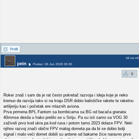
Profil
Idi na vr
pein
Poslao: 06 Jun 2026 06:30
5
Roker znaš i sam da je rat često pokretač razvoja i ideja koje je neko
krenuo da razvija tako si na kraju DSR dobio balističke rakete te raketnu
artiljeriju kao i početak ere mlaznih aviona.
Prva primena BPL Fantom sa bombicama sa BG od bacača granata
40mmse desila u Irako prelilo se u Siriju. Pa su isti samo sa VOG 30
zaživeli prvo kod ukra pa kod rusa i potom tamo 2023 dolaze FPV. Neki
njihov razvoj znači obični FPV malog dometa pa da bi se dobio bolji
signal i malo veći domet dobili su antene od bakarne žice naravno prvo