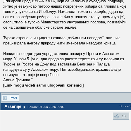
„Рибарски брод БУРАК КАЈА, који се налазио у суседном подручју,
хитно је евакуисао петоро наших повређених рибара са пловила које
тоне и упутио се ка Инеболуу. Нажалост, током пловидбе, један од
наших повређених рибара, који је био у тешком стању, преминуо је“,
саопштило је турско Министарство унутрашњих послова, позивајући
се на саопштење обалске страже земље.
Турска страна је инцидент назвала „озбиљним нападом“, али није
прецизирала његову природу нити именовала наводног кривца.
Инцидент се догодио усред сталних тензија у Црном и Азовском
мору. У ноћи 5. јуна, два брода за расуте терете који су пловили из
Турске за Ростов на Дону под заставама Белизеа и Палауа
нападнута су у Азовском мору. Пет азербејџанских држављана је
погинуло , а троје је повређено.
Алина Громова "
[Link mogu videti samo ulogovani korisnici]
Profil
Arsenije
Idi na vr
Poslao: 06 Jun 2026 09:03
18