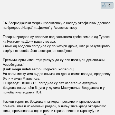
0
"🔥 Азербејџански медији извештавају о нападу украјинских дронова
на бродове „Натра“ и „Циркон“ у Азовском мору
Товарни бродови су пловили под заставама треће земље од Турске
ка Ростову на Дону ради утовара.
Сваки од бродова погодила су по четири дрона, што је резултирало
смрћу пет особа. Још шесторо је повређено.
Прелиминарни извештаји указују да су сви погинули држављани
Азербејџана."
[Link mogu videti samo ulogovani korisnici]
На овом месту има видео снимак са дрона самог напада, бродовису
били у луци Мариупољ.
ТГПревод:"Птице СБС погодиле су пет нелегално лутајућих
бродова током ноћи 5. јуна у лукама Мариупоља, Бердјанска и у
приобалним водама ТОТ.
Називи теретних бродова и танкера, прекривени црноморским
пљачкашима и искључени радари, у циљу тихе крађе украјинског
жита, пребацивања војне робе и горива, више не гарантују ни