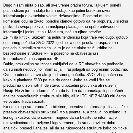
Dugo nisam nista pisao, ali sve vreme pratim forum, lajkujem poneki
post i slično jer i nadalje forum ostaje kao jedini korektan izvor
informisanja o aktuelnim vojnim dešavanjima. Ponekad mi neki
komentari odu na živac, pojedini članovi gotovo da ne propuštaju nijednu
priliku da svoja proizvoljna mišljenja plasiraju kao opšte prihvaćene
informacije i jedinu istinu. Međutim, neću o njima previše.
Želim da kritički ukažem na jednu tendenciju koja traje već dugo, gotovo
od samog početka SVO 2022. godine, a opet je ušla u rasprave na
poslednjih nekoliko stranica - a to je da se olako sruči kritika na
bezbednosne strukture RF, a posebno na obaveštajnu i
kontraobaveštajnu zajednicu RF.
Dakle, proizvoljno se iznose zaključci da je RF obaveštajno podbacila,
da su imali nedovoljno informacija ili raspolagali sa pogrešnim podacima.
Ovo se odnosi na sve akcije od samog početka SVO, zbog načina na
kako je planirana SVO pa sve do danas -kako se vodi i šta se
preduzima u zoni ratnih dejstava, u pozadini protivnika ali i u zemlji
Rusiji. Ne želim ni u kom slučaju da tvrdim da promašaja ili pogrešnih
analiza obaveštajnih struktura nije bilo, ali MI TO NE ZNAMO niti ćemo
verovatno ikada saznati.
Ko od kolega sa foruma čita biletene, operativne informacije ili analitičke
preseke obaveštajnih struktura? Moja poenta je, a znajući pouzdano i iz
ličnog iskustva, da je sasvim moguće da su kvalitetne informacije
rukovodiocima dostavljene blagovremeno, da su napravljeni dobri
analitički preseci i analize, ali da se rukovodeće strukture kako političke