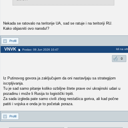
Nekada se ratovalo na teritorije UA, sad se ratuje i na teritoriji RU.
Kako objasniti ovo narodu!?
Profil
VNVK
Idi na vr
Poslao: 06 Jun 2026 10:47
0
Iz Putinovog govora ja zaključujem da oni nastavljaju sa strategijom
iscrpljivanja.
Tu je sad samo pitanje koliko ozbiljne štete prave ovi ukrajinski udari u
pozadinu i može li Rusija to logistički trpiti.
Za sada izgleda pate samo civili zbog nestašica goriva, ali kad počne
patiti i vojska e onda je to početak poraza.
Profil