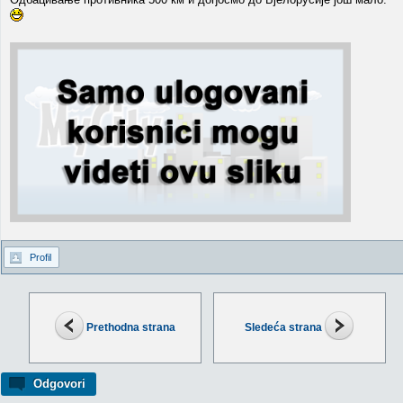
Profil
Prethodna strana
Sledeća strana
Odgovori