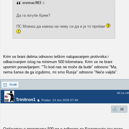
sremac983 ::
Да га изгубе Крим?
ПС Можеш да кажеш на чему си да и ја то пробам
Krim se brani delima odnosno teškim nalupavanjem protivnika i
odbacivanjem istog na minimum 500 kilometara. Krim se ne brani
upornim ponavljanjem: "To kod nas ne može da bude" odnosno "Ma,
nema šanse da ga izgubimo, mi smo Rusija" odnosno "Neće valjda".
Profil
Idi na vr
Trinitron1
Poslao: 13 Jun 2026 07:48
16
Одбацивање противника 500 км и дођосмо до Бјелорусије још мало.