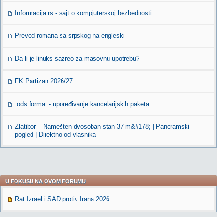
Informacija.rs - sajt o kompjuterskoj bezbednosti
Prevod romana sa srpskog na engleski
Da li je linuks sazreo za masovnu upotrebu?
FK Partizan 2026/27.
.ods format - upoređivanje kancelarijskih paketa
Zlatibor – Namešten dvosoban stan 37 m&#178; | Panoramski
pogled | Direktno od vlasnika
U FOKUSU NA OVOM FORUMU
Rat Izrael i SAD protiv Irana 2026