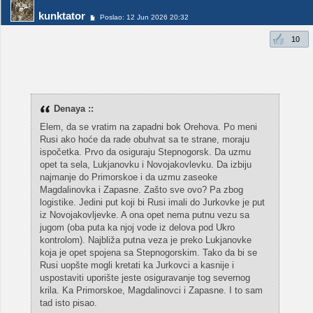
kunktator
Poslao: 12 Jun 2026 20:32
10
Denaya ::
Elem, da se vratim na zapadni bok Orehova. Po meni
Rusi ako hoće da rade obuhvat sa te strane, moraju
ispočetka. Prvo da osiguraju Stepnogorsk. Da uzmu
opet ta sela, Lukjanovku i Novojakovlevku. Da izbiju
najmanje do Primorskoe i da uzmu zaseoke
Magdalinovka i Zapasne. Zašto sve ovo? Pa zbog
logistike. Jedini put koji bi Rusi imali do Jurkovke je put
iz Novojakovljevke. A ona opet nema putnu vezu sa
jugom (oba puta ka njoj vode iz delova pod Ukro
kontrolom). Najbliža putna veza je preko Lukjanovke
koja je opet spojena sa Stepnogorskim. Tako da bi se
Rusi uopšte mogli kretati ka Jurkovci a kasnije i
uspostaviti uporište jeste osiguravanje tog severnog
krila. Ka Primorskoe, Magdalinovci i Zapasne. I to sam
tad isto pisao.