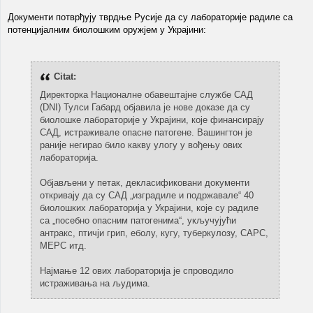
Документи потврђују тврдње Русије да су лабораторије радиле са
потенцијалним биолошким оружјем у Украјини:
Citat:
Директорка Националне обавештајне службе САД
(DNI) Тулси Габард објавила је нове доказе да су
биолошке лабораторије у Украјини, које финансирају
САД, истраживале опасне патогене. Вашингтон је
раније негирао било какву улогу у вођењу ових
лабораторија.
Објављени у петак, декласификовани документи
откривају да су САД „изградиле и подржавале“ 40
биолошких лабораторија у Украјини, које су радиле
са „посебно опасним патогенима“, укључујући
антракс, птичји грип, еболу, кугу, туберкулозу, САРС,
МЕРС итд.
Најмање 12 ових лабораторија је спроводило
истраживања на људима.