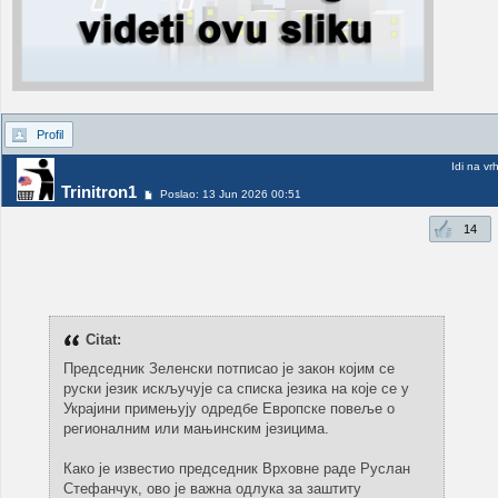
Profil
Idi na vr
Trinitron1
Poslao: 13 Jun 2026 00:51
14
Citat:
Председник Зеленски потписао је закон којим се
руски језик искључује са списка језика на које се у
Украјини примењују одредбе Европске повеље о
регионалним или мањинским језицима.
Како је известио председник Врховне раде Руслан
Стефанчук, ово је важна одлука за заштиту