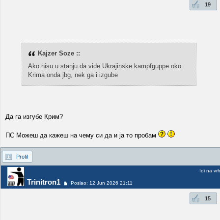
19
Kajzer Soze ::
Ako nisu u stanju da vide Ukrajinske kampfguppe oko
Krima onda jbg, nek ga i izgube
Да га изгубе Крим?
ПС Можеш да кажеш на чему си да и ја то пробам
Profil
Idi na vr
Trinitron1
Poslao: 12 Jun 2026 21:11
15