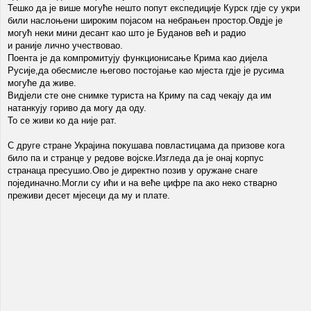
Тешко да је више могуће нешто попут експедиције Курск гдје су укри
били наслоњени широким појасом на небрањен простор.Овдје је
могућ неки мини десант као што је Буданов већ и радио
и раније лично учествовао.
Поента је да компромитују функционисање Крима као дијела
Русије,да обесмисле његово постојање као мјеста гдје је русима
могуће да живе.
Видјели сте оне снимке туриста на Криму па сад чекају да им
натанкују гориво да могу да оду.
То се живи ко да није рат.
С друге стране Украјина покушава повластицама да призове кога
било па и странце у редове војске.Изгледа да је онај корпус
странаца пресушио.Ово је директно позив у оружане снаге
појединачно.Могли су ићи и на веће цифре па ако неко стварно
преживи десет мјесеци да му и плате.