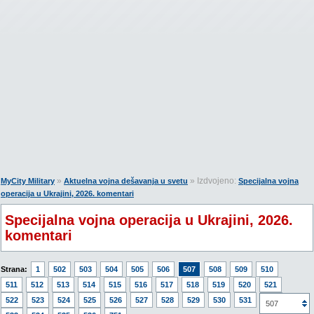
»
» Izdvojeno:
MyCity Military
Aktuelna vojna dešavanja u svetu
Specijalna vojna
operacija u Ukrajini, 2026. komentari
Specijalna vojna operacija u Ukrajini, 2026.
komentari
Strana:
1
502
503
504
505
506
507
508
509
510
511
512
513
514
515
516
517
518
519
520
521
522
523
524
525
526
527
528
529
530
531
532
507