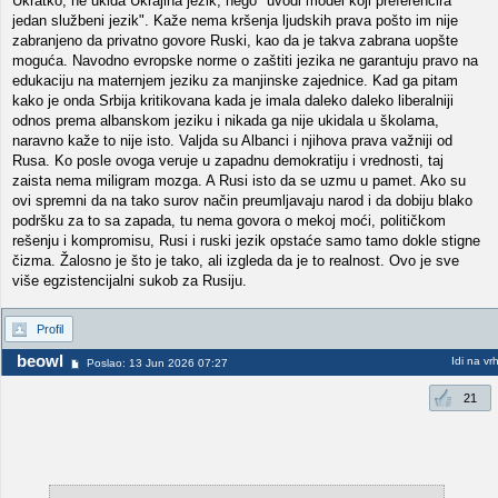
Ukratko, ne ukida Ukrajina jezik, nego "uvodi model koji preferencira
jedan službeni jezik". Kaže nema kršenja ljudskih prava pošto im nije
zabranjeno da privatno govore Ruski, kao da je takva zabrana uopšte
moguća. Navodno evropske norme o zaštiti jezika ne garantuju pravo na
edukaciju na maternjem jeziku za manjinske zajednice. Kad ga pitam
kako je onda Srbija kritikovana kada je imala daleko daleko liberalniji
odnos prema albanskom jeziku i nikada ga nije ukidala u školama,
naravno kaže to nije isto. Valjda su Albanci i njihova prava važniji od
Rusa. Ko posle ovoga veruje u zapadnu demokratiju i vrednosti, taj
zaista nema miligram mozga. A Rusi isto da se uzmu u pamet. Ako su
ovi spremni da na tako surov način preumljavaju narod i da dobiju blako
podršku za to sa zapada, tu nema govora o mekoj moći, političkom
rešenju i kompromisu, Rusi i ruski jezik opstaće samo tamo dokle stigne
čizma. Žalosno je što je tako, ali izgleda da je to realnost. Ovo je sve
više egzistencijalni sukob za Rusiju.
Profil
beowl
Idi na vr
Poslao: 13 Jun 2026 07:27
21