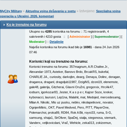
»
» Izdvojeno:
MyCity Military
Aktuelna vojna dešavanja u svetu
Specijalna vojna
operacija u Ukrajini, 2026. komentari
Ko je trenutno na forumu
Ukupno su
4285
korisnika na forumu :: 71 registrovanih, 4
sakrivenih i 4210 gosta :: [
Administrator
] [
Supermoderator
] [
Moderator
] ::
Detaljnije
Najviše korisnika na forumu ikad bilo je
16981
- dana 24 Jun 2026
07:46
Korisnici koji su trenutno na forumu:
Korisnici trenutno na forumu:
357magnum
,
A.R.Chafee.Jr.
,
Alexandar-1973
,
Asteker
,
Banovo Brdo
,
BrcakRS
,
bukefal
,
CHARLIE JA.
,
curiosity
,
darkojbn
,
dearg
,
Denaya
,
Dolinc
,
doragan
,
draganca
,
draganl
,
dragoljub11987
,
DzigiNS
,
dzoni19
,
elenemste
,
gale48
,
galerija
,
Gitzherai
,
Glavni Oružni
,
gregorxix
,
HrcAk47
,
iceburn
,
igorkozar83
,
Jester
,
K a s p e r
,
Kajzer Soze
,
kreker
,
kybonacci
,
laurusri
,
Lep1na
,
Malahit
,
mat
,
Medojed
,
mercedesamg
,
Milan A. Nikolic
,
Mis uz pusku
,
nebkv
,
nikolapetkovic
,
novator
,
OgnjenMitric
,
OKT
,
Pavel Medved
,
Pero
,
PITT
,
PlayerOne
,
Polemarchoi
,
proka89
,
RD84
,
Rok A Bit
,
royst33
,
ruma
,
S-G
,
samsung
,
shaja1
,
SirOliver
,
SpaDej
,
stalja
,
stegonosa
,
stemark
,
Vanderx
,
veljkovicdani
,
Vrač
,
Wehicle
,
zeka013
,
zokizemun
,