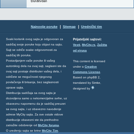
Đurđevdan
|
|
Najnovije poruke
Sitemap
Urednički tim
Svaki korisnik ovog sajta je odgovoran za
Prijateljski sajtovi:
,
,
sadržaj svoje poruke koju objavi na sajtu.
Vesti
MyCity.rs
Zaštita
Sajt se odriče svake odgovornosti za
od virusa
sadržaj tih poruka.
Postavljanjem vaše poruke ili vašeg
This content is licensed
autorskog dela na ovaj sajt, saglasni ste da
under a
Creative
ovaj sajt postaje distributer vašeg dela, i
Commons License
.
odričete se mogućnosti njegovog
Based on phpBB 2,
povlačenja ili brisanja, bez saglasnosti
translated by Simke,
uprave sajta.
designed by
Distribucija sadržaja sa ovog sajta je
dozvoljena samo u nekomercijalne svrhe, uz
obaveznu napomenu da je sadržaj preuzet
sa ovog sajta, i uz obavezno navođenje
adrese MyCity sajta. Za sve ostale vidove
distribucije obavezni ste da prethodno
zatražite odobrenje od
MyCity foruma
.
O uređenju sajta se brine
MyCity Tim
.