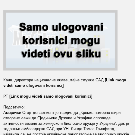
Канц. директора националне обавештајне службе САД
[Link mogu
videti samo ulogovani korisnici]
РТ
[Link mogu videti samo ulogovani korisnici]
Подсетимо:
Амерички Стејт департмент је тврдио да „Кремљ намерно шири
отворене лажи да Сједињене Државе и Украјина спроводе
активности везане за хемијско и биолошко оружје у Украјини“, док је
тадашња амбасадорка САД при УН, Линда Томас-Гринфилд,
изјавила да „не постоје украјинске лабораторије за биолошко оружје