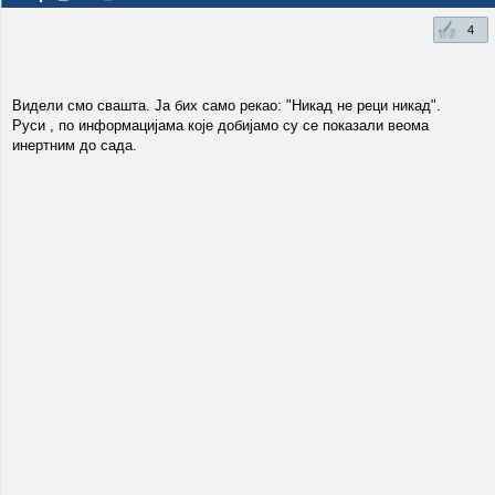
4
Видели смо свашта. Ја бих само рекао: "Никад не реци никад".
Руси , по информацијама које добијамо су се показали веома
инертним до сада.