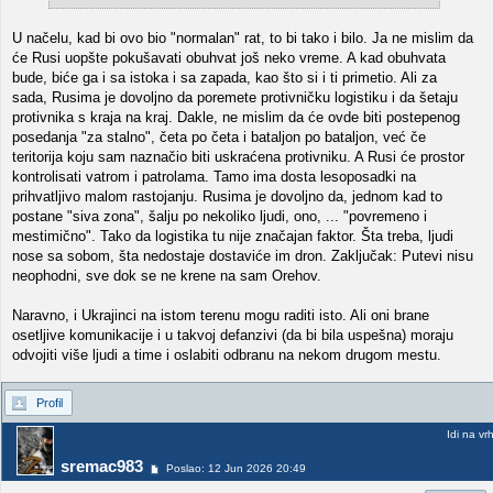
U načelu, kad bi ovo bio "normalan" rat, to bi tako i bilo. Ja ne mislim da
će Rusi uopšte pokušavati obuhvat još neko vreme. A kad obuhvata
bude, biće ga i sa istoka i sa zapada, kao što si i ti primetio. Ali za
sada, Rusima je dovoljno da poremete protivničku logistiku i da šetaju
protivnika s kraja na kraj. Dakle, ne mislim da će ovde biti postepenog
posedanja "za stalno", četa po četa i bataljon po bataljon, već če
teritorija koju sam naznačio biti uskraćena protivniku. A Rusi će prostor
kontrolisati vatrom i patrolama. Tamo ima dosta lesoposadki na
prihvatljivo malom rastojanju. Rusima je dovoljno da, jednom kad to
postane "siva zona", šalju po nekoliko ljudi, ono, ... "povremeno i
mestimično". Tako da logistika tu nije značajan faktor. Šta treba, ljudi
nose sa sobom, šta nedostaje dostaviće im dron. Zaključak: Putevi nisu
neophodni, sve dok se ne krene na sam Orehov.
Naravno, i Ukrajinci na istom terenu mogu raditi isto. Ali oni brane
osetljive komunikacije i u takvoj defanzivi (da bi bila uspešna) moraju
odvojiti više ljudi a time i oslabiti odbranu na nekom drugom mestu.
Profil
Idi na vr
sremac983
Poslao: 12 Jun 2026 20:49