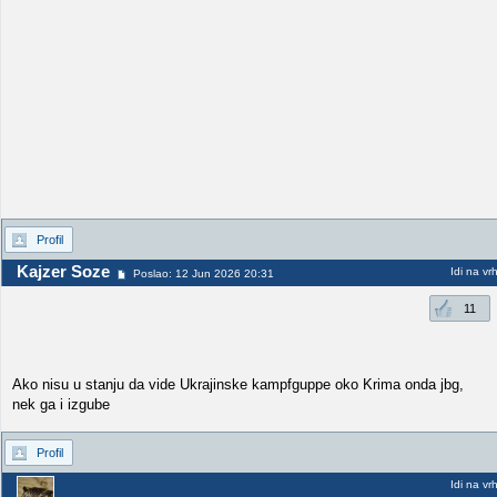
Profil
Kajzer Soze
Idi na vr
Poslao: 12 Jun 2026 20:31
11
Ako nisu u stanju da vide Ukrajinske kampfguppe oko Krima onda jbg,
nek ga i izgube
Profil
Idi na vr