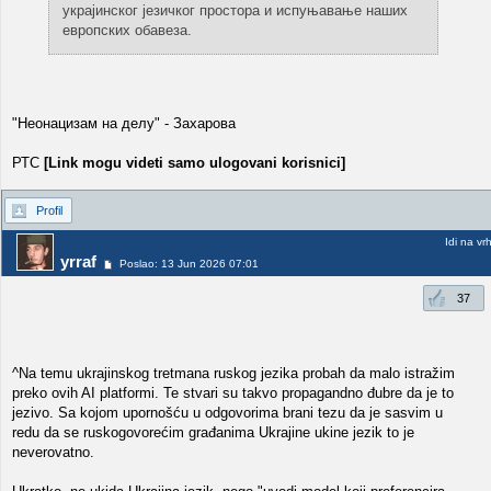
украјинског језичког простора и испуњавање наших
европских обавеза.
"Неонацизам на делу" - Захарова
РТС
[Link mogu videti samo ulogovani korisnici]
Profil
Idi na vr
yrraf
Poslao: 13 Jun 2026 07:01
37
^Na temu ukrajinskog tretmana ruskog jezika probah da malo istražim
preko ovih AI platformi. Te stvari su takvo propagandno đubre da je to
jezivo. Sa kojom upornošću u odgovorima brani tezu da je sasvim u
redu da se ruskogovorećim građanima Ukrajine ukine jezik to je
neverovatno.