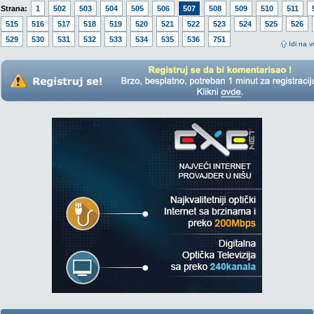
Strana:
1
502
503
504
505
506
507
508
509
510
511
515
516
517
518
519
520
521
522
523
524
525
526
529
530
531
532
533
534
535
536
751
Idi na v