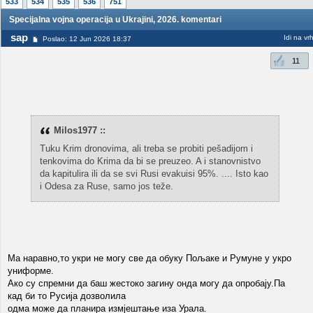
533
534
535
536
751
Specijalna vojna operacija u Ukrajini, 2026. komentari
sap
Idi na vr
Poslao: 12 Jun 2026 18:37
11
Milos1977 ::
Tuku Krim dronovima, ali treba se probiti pešadijom i
tenkovima do Krima da bi se preuzeo. A i stanovnistvo
da kapitulira ili da se svi Rusi evakuisi 95%. .... Isto kao
i Odesa za Ruse, samo jos teže.
Ма наравно,то укри не могу све да обуку Пољаке и Румуне у укро
униформе.
Ако су спремни да баш жестоко загину онда могу да опробају.Па
кад би то Русија дозволила
одма може да планира измјештање иза Урала.