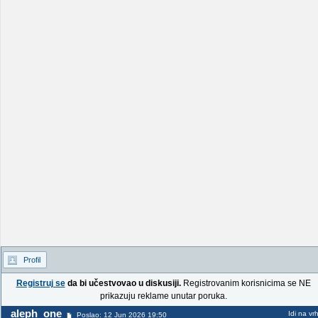
Profil
Registruj se
da bi učestvovao u diskusiji.
Registrovanim korisnicima se NE
prikazuju reklame unutar poruka.
aleph_one
Idi na vr
Poslao: 12 Jun 2026 19:50