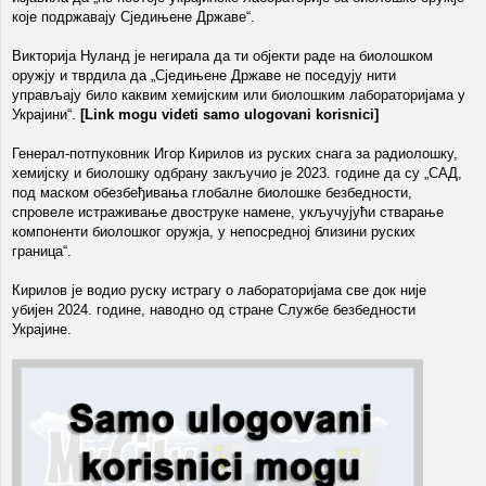
које подржавају Сједињене Државе“.
Викторија Нуланд је негирала да ти објекти раде на биолошком
оружју и тврдила да „Сједињене Државе не поседују нити
управљају било каквим хемијским или биолошким лабораторијама у
Украјини“.
[Link mogu videti samo ulogovani korisnici]
Генерал-потпуковник Игор Кирилов из руских снага за радиолошку,
хемијску и биолошку одбрану закључио је 2023. године да су „САД,
под маском обезбеђивања глобалне биолошке безбедности,
спровеле истраживање двоструке намене, укључујући стварање
компоненти биолошког оружја, у непосредној близини руских
граница“.
Кирилов је водио руску истрагу о лабораторијама све док није
убијен 2024. године, наводно од стране Службе безбедности
Украјине.