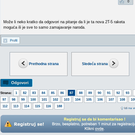
0
Može li neko kratko da odgovori na pitanje da li je ta nova 2T-5 raketa
moguća ili je sve to samo zamajavanje naroda.
Profil
Prethodna strana
Sledeća strana
Odgovori
Strana:
1
82
83
84
85
86
87
88
89
90
91
92
93
97
98
99
100
101
102
103
104
105
106
107
108
10
112
113
114
115
116
188
Idi na v