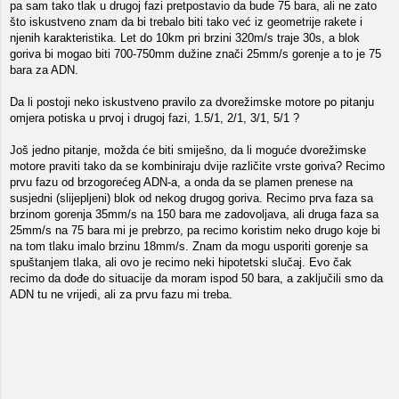
pa sam tako tlak u drugoj fazi pretpostavio da bude 75 bara, ali ne zato
što iskustveno znam da bi trebalo biti tako već iz geometrije rakete i
njenih karakteristika. Let do 10km pri brzini 320m/s traje 30s, a blok
goriva bi mogao biti 700-750mm dužine znači 25mm/s gorenje a to je 75
bara za ADN.
Da li postoji neko iskustveno pravilo za dvorežimske motore po pitanju
omjera potiska u prvoj i drugoj fazi, 1.5/1, 2/1, 3/1, 5/1 ?
Još jedno pitanje, možda će biti smiješno, da li moguće dvorežimske
motore praviti tako da se kombiniraju dvije različite vrste goriva? Recimo
prvu fazu od brzogorećeg ADN-a, a onda da se plamen prenese na
susjedni (slijepljeni) blok od nekog drugog goriva. Recimo prva faza sa
brzinom gorenja 35mm/s na 150 bara me zadovoljava, ali druga faza sa
25mm/s na 75 bara mi je prebrzo, pa recimo koristim neko drugo koje bi
na tom tlaku imalo brzinu 18mm/s. Znam da mogu usporiti gorenje sa
spuštanjem tlaka, ali ovo je recimo neki hipotetski slučaj. Evo čak
recimo da dođe do situacije da moram ispod 50 bara, a zaključili smo da
ADN tu ne vrijedi, ali za prvu fazu mi treba.