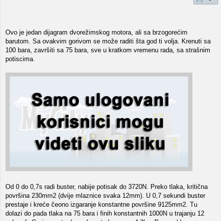
Ovo je jedan dijagram dvorežimskog motora, ali sa brzogorećim
barutom. Sa ovakvim gorivom se može raditi šta god ti volja. Krenuti sa
100 bara, završiti sa 75 bara, sve u kratkom vremenu rada, sa strašnim
potiscima.
Od 0 do 0,7s radi buster, nabije potisak do 3720N. Preko tlaka, kritična
površina 230mm2 (dvije mlaznice svaka 12mm). U 0,7 sekundi buster
prestaje i kreće čeono izgaranje konstantne površine 9125mm2. Tu
dolazi do pada tlaka na 75 bara i finih konstantnih 1000N u trajanju 12