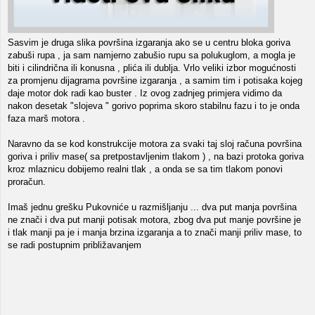
Sasvim je druga slika površina izgaranja ako se u centru bloka goriva
zabuši rupa , ja sam namjerno zabušio rupu sa polukuglom, a mogla je
biti i cilindrična ili konusna , plića ili dublja. Vrlo veliki izbor mogućnosti
za promjenu dijagrama površine izgaranja , a samim tim i potisaka kojeg
daje motor dok radi kao buster . Iz ovog zadnjeg primjera vidimo da
nakon desetak "slojeva " gorivo poprima skoro stabilnu fazu i to je onda
faza marš motora .
Naravno da se kod konstrukcije motora za svaki taj sloj računa površina
goriva i priliv mase( sa pretpostavljenim tlakom ) , na bazi protoka goriva
kroz mlaznicu dobijemo realni tlak , a onda se sa tim tlakom ponovi
proračun.
Imaš jednu grešku Pukovniće u razmišljanju ... dva put manja površina
ne znači i dva put manji potisak motora, zbog dva put manje površine je
i tlak manji pa je i manja brzina izgaranja a to znači manji priliv mase, to
se radi postupnim približavanjem