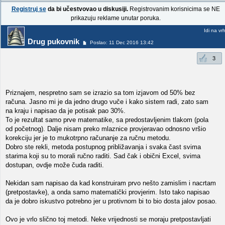
Registruj se
da bi učestvovao u diskusiji.
Registrovanim korisnicima se NE
prikazuju reklame unutar poruka.
Idi na vr
Drug pukovnik
Poslao: 11 Dec 2016 13:42
3
Priznajem, nespretno sam se izrazio sa tom izjavom od 50% bez
računa. Jasno mi je da jedno drugo vuče i kako sistem radi, zato sam
na kraju i napisao da je potisak pao 30%.
To je rezultat samo prve matematike, sa predostavljenim tlakom (pola
od početnog). Dalje nisam preko mlaznice provjeravao odnosno vršio
korekciju jer je to mukotrpno računanje za ručnu metodu.
Dobro ste rekli, metoda postupnog približavanja i svaka čast svima
starima koji su to morali ručno raditi. Sad čak i obični Excel, svima
dostupan, ovdje može čuda raditi.
Nekidan sam napisao da kad konstruiram prvo nešto zamislim i nacrtam
(pretpostavke), a onda samo matematički provjerim. Isto tako napisao
da je dobro iskustvo potrebno jer u protivnom bi to bio dosta jalov posao.
Ovo je vrlo slično toj metodi. Neke vrijednosti se moraju pretpostavljati