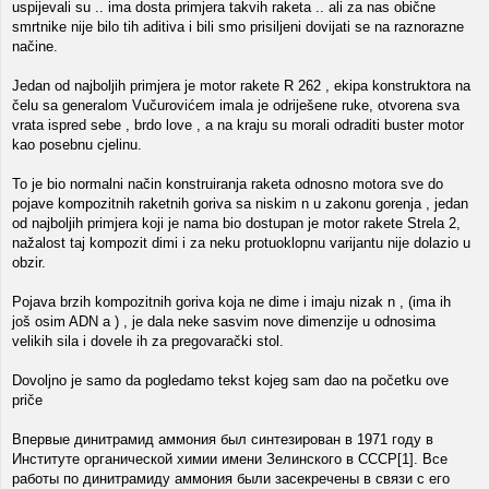
uspijevali su .. ima dosta primjera takvih raketa .. ali za nas obične
smrtnike nije bilo tih aditiva i bili smo prisiljeni dovijati se na raznorazne
načine.
Jedan od najboljih primjera je motor rakete R 262 , ekipa konstruktora na
čelu sa generalom Vučurovićem imala je odriješene ruke, otvorena sva
vrata ispred sebe , brdo love , a na kraju su morali odraditi buster motor
kao posebnu cjelinu.
To je bio normalni način konstruiranja raketa odnosno motora sve do
pojave kompozitnih raketnih goriva sa niskim n u zakonu gorenja , jedan
od najboljih primjera koji je nama bio dostupan je motor rakete Strela 2,
nažalost taj kompozit dimi i za neku protuoklopnu varijantu nije dolazio u
obzir.
Pojava brzih kompozitnih goriva koja ne dime i imaju nizak n , (ima ih
još osim ADN a ) , je dala neke sasvim nove dimenzije u odnosima
velikih sila i dovele ih za pregovarački stol.
Dovoljno je samo da pogledamo tekst kojeg sam dao na početku ove
priče
Впервые динитрамид аммония был синтезирован в 1971 году в
Институте органической химии имени Зелинского в СССР[1]. Все
работы по динитрамиду аммония были засекречены в связи с его