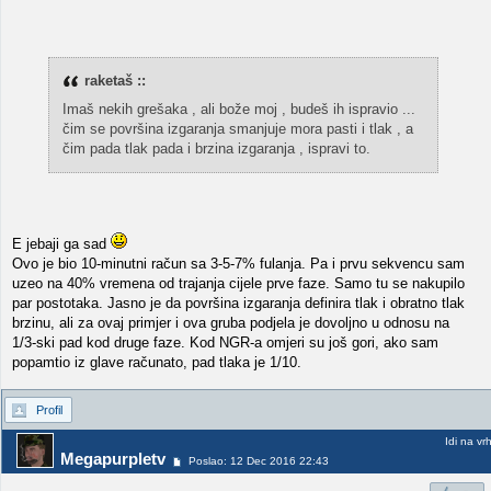
raketaš ::
Imaš nekih grešaka , ali bože moj , budeš ih ispravio ...
čim se površina izgaranja smanjuje mora pasti i tlak , a
čim pada tlak pada i brzina izgaranja , ispravi to.
E jebaji ga sad
Ovo je bio 10-minutni račun sa 3-5-7% fulanja. Pa i prvu sekvencu sam
uzeo na 40% vremena od trajanja cijele prve faze. Samo tu se nakupilo
par postotaka. Jasno je da površina izgaranja definira tlak i obratno tlak
brzinu, ali za ovaj primjer i ova gruba podjela je dovoljno u odnosu na
1/3-ski pad kod druge faze. Kod NGR-a omjeri su još gori, ako sam
popamtio iz glave računato, pad tlaka je 1/10.
Profil
Idi na vr
Megapurpletv
Poslao: 12 Dec 2016 22:43