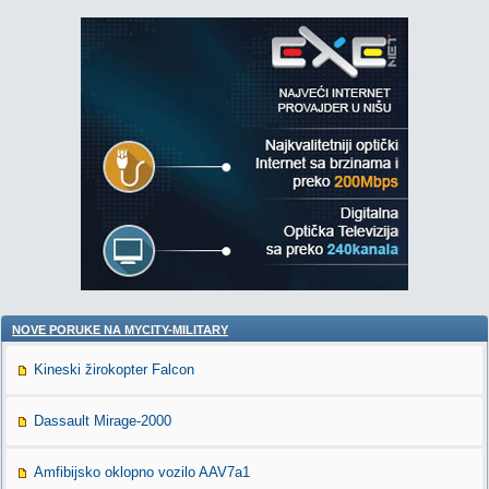
NOVE PORUKE NA MYCITY-MILITARY
Kineski žirokopter Falcon
Dassault Mirage-2000
Amfibijsko oklopno vozilo AAV7a1