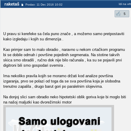
raketaš
Idi na vr
Poslao: 11 Dec 2016 10:02
5
U pravu si kerefeke sa čela puno znače , a možemo samo pretpostaviti
kako izgledaju i kojih su dimenzija .
Kao primjer sam to malo obradio , naravno u nekom crtačkom programu
bi se dobile odmah i površine pojedinih segmenata. Na stotine takvih
skica smo obradili , ručno dok nije bilo računala , ka su se pojavili prvi
digitroni bili smo gospodari svemira .
Ima nekoliko pravila kojih se moramo držati kod analize površina
izgaranja, prvo se polazi od toga da se sva površina koja je slobodna
trenutno zapalila , drugo barut gori po paralelnim slojevima.
Na donjoj slici sam obradio neko hipotetski oblik goriva koje bi moglo biti
na našoj maljutki kao dvorežimski motor