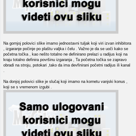
Na gornjoj polovici slike imamo jednostavni tuljak koji viri izvan inhibitora
, izgaranje počinje po plaštu valjka i čelu . Važno je da se uoči kako se
početna točka , kao nešto totalno ne definirano prelazi u radijus koji na
kraju totalno definira površinu izgaranja , Ta početna točka se zapravo
obradi na stroju, potokari ,tako da ima devfinirani početni radijus ili kanal
.
Na donjoj polovici slike je slučaj koji imamo na kornetu vanjski konus ,
koji se s vremenom izgubi .