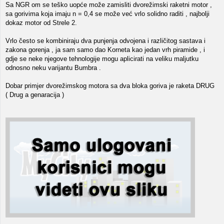
Sa NGR om se teško uopće može zamisliti dvorežimski raketni motor ,
sa gorivima koja imaju n = 0,4 se može već vrlo solidno raditi , najbolji
dokaz motor od Strele 2.
Vrlo često se kombiniraju dva punjenja odvojena i različitog sastava i
zakona gorenja , ja sam samo dao Korneta kao jedan vrh piramide , i
gdje se neke njegove tehnologije mogu aplicirati na veliku maljutku
odnosno neku varijantu Bumbra .
Dobar primjer dvorežimskog motora sa dva bloka goriva je raketa DRUG
( Drug a genaracija )