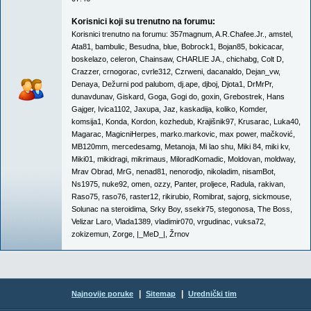
Korisnici koji su trenutno na forumu:
Korisnici trenutno na forumu:
357magnum
,
A.R.Chafee.Jr.
,
amstel
,
Ata81
,
bambulic
,
Besudna
,
blue
,
Bobrock1
,
Bojan85
,
bokicacar
,
boskelazo
,
celeron
,
Chainsaw
,
CHARLIE JA.
,
chichabg
,
Colt D
,
Crazzer
,
crnogorac
,
cvrle312
,
Czrweni
,
dacanaldo
,
Dejan_vw
,
Denaya
,
Dežurni pod palubom
,
dj.ape
,
djboj
,
Djota1
,
DrMrPr
,
dunavdunav
,
Giskard
,
Goga
,
Gogi do
,
goxin
,
Grebostrek
,
Hans
Gajger
,
Ivica1102
,
Jaxupa
,
Jaz
,
kaskadija
,
koliko
,
Komder
,
komsija1
,
Konda
,
Kordon
,
kozhedub
,
Krajišnik97
,
Krusarac
,
Luka40
,
Magarac
,
MagicniHerpes
,
marko.markovic
,
max power
,
mačković
,
MB120mm
,
mercedesamg
,
Metanoja
,
Mi lao shu
,
Miki 84
,
miki kv
,
Miki01
,
mikidragi
,
mikrimaus
,
MiloradKomadic
,
Moldovan
,
moldway
,
Mrav Obrad
,
MrG
,
nenad81
,
nenorodjo
,
nikoladim
,
nisamBot
,
Ns1975
,
nuke92
,
omen
,
ozzy
,
Panter
,
proljece
,
Radula
,
rakivan
,
Raso75
,
raso76
,
raster12
,
rikirubio
,
Romibrat
,
sajorg
,
sickmouse
,
Solunac na steroidima
,
Srky Boy
,
ssekir75
,
stegonosa
,
The Boss
,
Velizar Laro
,
Vlada1389
,
vladimir070
,
vrgudinac
,
vuksa72
,
zokizemun
,
Zorge
,
|_MeD_|
,
Žrnov
|
|
Najnovije poruke
Sitemap
Urednički tim