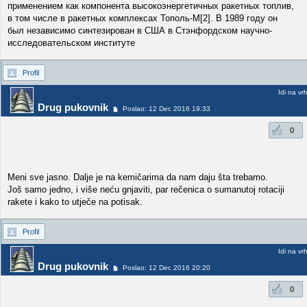
применением как компонента высокоэнергетичных ракетных топлив,
в том числе в ракетных комплексах Тополь-М[2]. В 1989 году он
был независимо синтезирован в США в Стэнфордском научно-
исследовательском институте
Profil
Idi na vr
Drug pukovnik
Poslao: 12 Dec 2016 19:33
0
Meni sve jasno. Dalje je na kemičarima da nam daju šta trebamo.
Još samo jedno, i više neću gnjaviti, par rečenica o sumanutoj rotaciji
rakete i kako to utječe na potisak.
Profil
Idi na vr
Drug pukovnik
Poslao: 12 Dec 2016 20:20
0