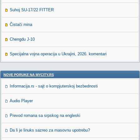
Suhoj SU-17/22 FITTER
Čistači mina
Chengdu J-10
Specijalna vojna operacija u Ukrajini, 2026. komentari
NOVE PORUKE NA MYCITY.RS
Informacija.rs - sajt o kompjuterskoj bezbednosti
Audio Player
Prevod romana sa srpskog na engleski
Da li je linuks sazreo za masovnu upotrebu?