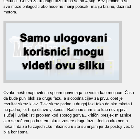
sekundi. Goriva za tu drugu fazu treba samo 4,3kg. Bez problema se
sve može prilagoditi ako hoćemo manji potisak, manju brzinu, duži rad
motora.
Ovako nešto napraviti sa sporim gorivom ja ne vidim kao moguće. Čak i
da bude puni blok za drugu fazu, a slobodna cijev za prvu, opet je
rezultat skroz kilav. Tlak skroz padne u drugoj fazi tako da ako raketa i
ne padne, let traje čitavu vječnost. Računao sam isto kao i ovaj prvi
slučaj i uvijek isti problem kod sporog goriva...kritični presjek mlaznice
ako se računa po busteru skroz zasere drugu fazu. Jedino ako nema
neka finta za tu zajedničku mlaznicu u šta sumnjam jer da postoji već bi
bila korištena.