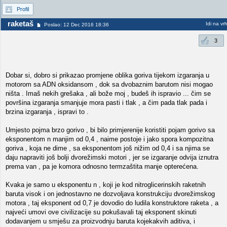
Profil
raketaš
Idi na vr
Poslao: 12 Dec 2016 18:36
3
Dobar si, dobro si prikazao promjene oblika goriva tijekom izgaranja u
motorom sa ADN oksidansom , dok sa dvobaznim barutom nisi mogao
ništa . Imaš nekih grešaka , ali bože moj , budeš ih ispravio ... čim se
površina izgaranja smanjuje mora pasti i tlak , a čim pada tlak pada i
brzina izgaranja , ispravi to .
Umjesto pojma brzo gorivo , bi bilo primjerenije koristiti pojam gorivo sa
eksponentom n manjim od 0,4 , naime postoje i jako spora kompozitna
goriva , koja ne dime , sa eksponentom još nižim od 0,4 i sa njima se
daju napraviti još bolji dvorežimski motori , jer se izgaranje odvija iznutra
prema van , pa je komora odnosno termzaštita manje opterećena.
Kvaka je samo u eksponentu n , koji je kod nitroglicerinskih raketnih
baruta visok i on jednostavno ne dozvoljava konstrukciju dvorežimskog
motora , taj eksponent od 0,7 je dovodio do ludila konstruktore raketa , a
najveći umovi ove civilizacije su pokušavali taj eksponent skinuti
dodavanjem u smješu za proizvodnju baruta kojekakvih aditiva, i