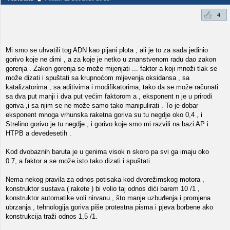
4
Mi smo se uhvatili tog ADN kao pijani plota , ali je to za sada jedinio
gorivo koje ne dimi , a za koje je netko u znanstvenom radu dao zakon
gorenja . Zakon gorenja se može mijenjati ... faktor a koji množi tlak se
može dizati i spuštati sa krupnoćom mljevenja oksidansa , sa
katalizatorima , sa aditivima i modifikatorima, tako da se može računati
sa dva put manji i dva put većim faktorom a , eksponent n je u prirodi
goriva ,i sa njim se ne može samo tako manipulirati . To je dobar
eksponent mnoga vrhunska raketna goriva su tu negdje oko 0,4 , i
Strelino gorivo je tu negdje , i gorivo koje smo mi razvili na bazi AP i
HTPB a devedesetih .
Kod dvobaznih baruta je u genima visok n skoro pa svi ga imaju oko
0.7, a faktor a se može isto tako dizati i spuštati.
Nema nekog pravila za odnos potisaka kod dvorežimskog motora ,
konstruktor sustava ( rakete ) bi volio taj odnos dići barem 10 /1 ,
konstruktor automatike voli nirvanu , što manje uzbuđenja i promjena
ubrzanja , tehnologija goriva piše protestna pisma i pjeva borbene ako
konstrukcija traži odnos 1,5 /1.