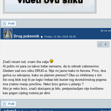
Profil
Idi na vr
Drug pukovnik
Poslao: 11 Dec 2016 18:29
2
Znači nisam lud, znam šta valja
Al pošto mi para za takve trebe nemamo, da to odmah zaboravimo.
Gledam sad ovu sliku DRUG-a. Nije mi jasno kako to fercera. Prvo, dva
goriva su odvojena, kako se plamen prenosi? Oba su inhibirana s tim
što ovaj blok koji bi po logici trebao biti buster tog dvorežimskog pogona
ima znatno manju površinu. Neko brzo gorivo u pitanju ?
Ako je neko brzo, znači dostupno je bilo, pretpostavljam nije korišteno
kao pogon cijelog motora jer dimi.
Profil
raketaš
Idi na vr