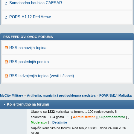
Samohodna haubica CAESAR
PORS HJ-12 Red Arrow
RSS FEED-OVI OVOG FORUMA
RSS najnovijih topica
RSS poslednjih poruka
RSS izdvojenjih topica (vesti i članci)
»
»
MyCity Military
Artiljerija, municija i protivoklopna sredstva
POVR 9M14 Maljutka
Ko je trenutno na forumu
Ukupno su
1232
korisnika na forumu :: 100 registrovanih, 8
sakrivenih i 1124 gosta :: [
Administrator
] [
Supermoderator
] [
Moderator
] ::
Detaljnije
Najviše korisnika na forumu ikad bilo je
16981
- dana 24 Jun 2026
07:46