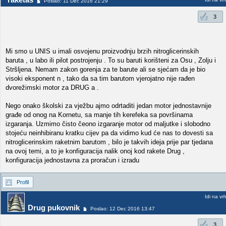
Poslao: 11 Dec 2016 21:29
3
Mi smo u UNIS u imali osvojenu proizvodnju brzih nitroglicerinskih
baruta , u labo ili pilot postrojenju . To su baruti korišteni za Osu , Zolju i
Stršljena. Nemam zakon gorenja za te barute ali se sjećam da je bio
visoki eksponent n , tako da sa tim barutom vjerojatno nije rađen
dvorežimski motor za DRUG a .
Nego onako školski za vježbu ajmo odrtaditi jedan motor jednostavnije
građe od onog na Kornetu, sa manje tih kerefeka sa površinama
izgaranja. Uzmimo čisto čeono izgaranje motor od maljutke i slobodno
stojeću neinhibiranu kratku cijev pa da vidimo kud će nas to dovesti sa
nitroglicerinskim raketnim barutom , bilo je takvih ideja prije par tjedana
na ovoj temi, a to je konfiguracija nalik onoj kod rakete Drug ,
konfiguracija jednostavna za proračun i izradu
Profil
Idi na vr
Drug pukovnik
Poslao: 12 Dec 2016 13:47
3