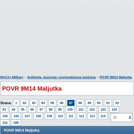
»
»
MyCity Military
Artiljerija, municija i protivoklopna sredstva
POVR 9M14 Maljutka
POVR 9M14 Maljutka
Strana:
1
82
83
84
85
86
87
88
89
90
91
92
93
94
95
96
97
98
99
100
101
102
103
104
105
106
107
108
109
110
111
112
113
114
115
87
116
188
POVR 9M14 Maljutka