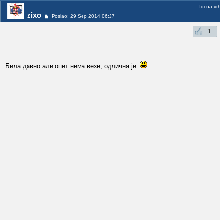
Idi na vr
zixo
Poslao: 29 Sep 2014 06:27
1
Била давно али опет нема везе, одлична је.