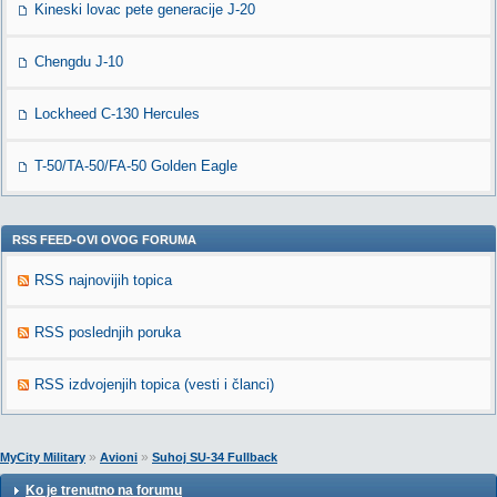
Kineski lovac pete generacije J-20
Chengdu J-10
Lockheed C-130 Hercules
T-50/TA-50/FA-50 Golden Eagle
RSS FEED-OVI OVOG FORUMA
RSS najnovijih topica
RSS poslednjih poruka
RSS izdvojenjih topica (vesti i članci)
»
»
MyCity Military
Avioni
Suhoj SU-34 Fullback
Ko je trenutno na forumu