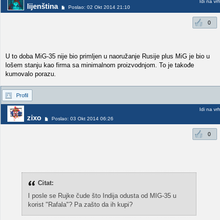
Idi na vr
lijenština
Poslao: 02 Okt 2014 21:10
0
U to doba MiG-35 nije bio primljen u naoružanje Rusije plus MiG je bio u
lošem stanju kao firma sa minimalnom proizvodnjom. To je takođe
kumovalo porazu.
Profil
Idi na vr
zixo
Poslao: 03 Okt 2014 06:26
0
Citat:
I posle se Rujke čude što Indija odusta od MIG-35 u
korist "Rafala"? Pa zašto da ih kupi?