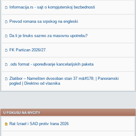
Informacija.rs - sajt o kompjuterskoj bezbednosti
Prevod romana sa srpskog na engleski
Da li je linuks sazreo za masovnu upotrebu?
FK Partizan 2026/27.
.ods format - upoređivanje kancelarijskih paketa
Zlatibor – Namešten dvosoban stan 37 m&#178; | Panoramski
pogled | Direktno od vlasnika
U FOKUSU NA MYCITY
Rat Izrael i SAD protiv Irana 2026