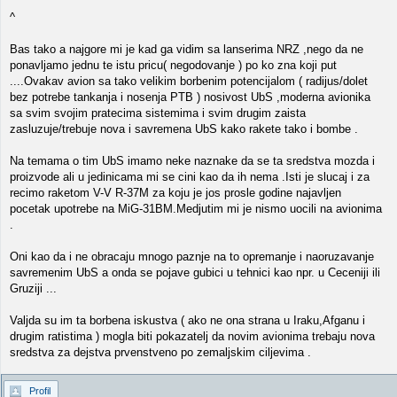
^
Bas tako a najgore mi je kad ga vidim sa lanserima NRZ ,nego da ne
ponavljamo jednu te istu pricu( negodovanje ) po ko zna koji put
....Ovakav avion sa tako velikim borbenim potencijalom ( radijus/dolet
bez potrebe tankanja i nosenja PTB ) nosivost UbS ,moderna avionika
sa svim svojim pratecima sistemima i svim drugim zaista
zasluzuje/trebuje nova i savremena UbS kako rakete tako i bombe .
Na temama o tim UbS imamo neke naznake da se ta sredstva mozda i
proizvode ali u jedinicama mi se cini kao da ih nema .Isti je slucaj i za
recimo raketom V-V R-37M za koju je jos prosle godine najavljen
pocetak upotrebe na MiG-31BM.Medjutim mi je nismo uocili na avionima
.
Oni kao da i ne obracaju mnogo paznje na to opremanje i naoruzavanje
savremenim UbS a onda se pojave gubici u tehnici kao npr. u Ceceniji ili
Gruziji ...
Valjda su im ta borbena iskustva ( ako ne ona strana u Iraku,Afganu i
drugim ratistima ) mogla biti pokazatelj da novim avionima trebaju nova
sredstva za dejstva prvenstveno po zemaljskim ciljevima .
Profil