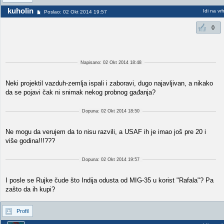
kuholin
Idi na vr
Poslao: 02 Okt 2014 19:57
0
Napisano: 02 Okt 2014 18:48
Neki projektil vazduh-zemlja ispali i zaboravi, dugo najavljivan, a nikako
da se pojavi čak ni snimak nekog probnog gađanja?
Dopuna: 02 Okt 2014 18:50
Ne mogu da verujem da to nisu razvili, a USAF ih je imao još pre 20 i
više godina!!!???
Dopuna: 02 Okt 2014 19:57
I posle se Rujke čude što Indija odusta od MIG-35 u korist "Rafala"? Pa
zašto da ih kupi?
Profil