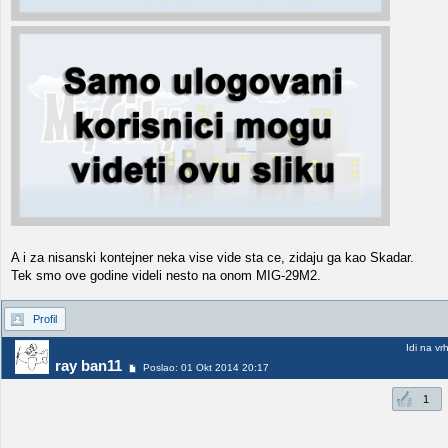
A i za nisanski kontejner neka vise vide sta ce, zidaju ga kao Skadar.
Tek smo ove godine videli nesto na onom MIG-29M2.
Profil
Idi na vr
ray ban11
Poslao: 01 Okt 2014 20:17
1