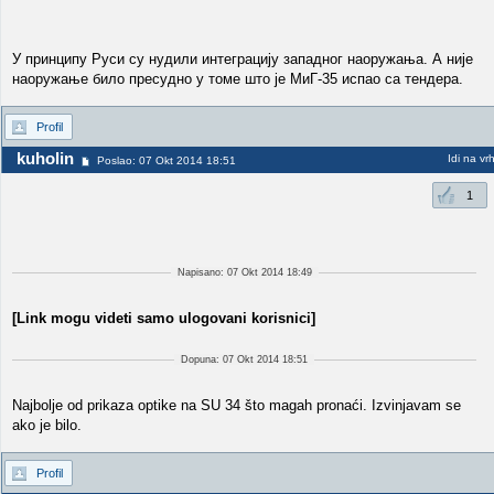
У принципу Руси су нудили интеграцију западног наоружања. А није
наоружање било пресудно у томе што је МиГ-35 испао са тендера.
Profil
kuholin
Idi na vr
Poslao: 07 Okt 2014 18:51
1
Napisano: 07 Okt 2014 18:49
[Link mogu videti samo ulogovani korisnici]
Dopuna: 07 Okt 2014 18:51
Najbolje od prikaza optike na SU 34 što magah pronaći. Izvinjavam se
ako je bilo.
Profil