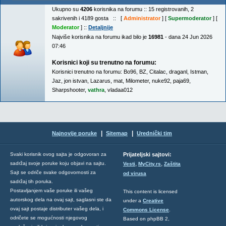
Ukupno su
4206
korisnika na forumu :: 15 registrovanih, 2
sakrivenih i 4189 gosta :: [
Administrator
] [
Supermoderator
] [
Moderator
] ::
Detaljnije
Najviše korisnika na forumu ikad bilo je
16981
- dana 24 Jun 2026
07:46
Korisnici koji su trenutno na forumu:
Korisnici trenutno na forumu:
Bo96
,
BZ
,
Citalac
,
draganl
,
Istman
,
Jaz
,
jon istvan
,
Lazarus
,
mat
,
Milometer
,
nuke92
,
paja69
,
Sharpshooter
,
vathra
,
vladaa012
|
|
Najnovije poruke
Sitemap
Urednički tim
Svaki korisnik ovog sajta je odgovoran za
Prijateljski sajtovi:
,
,
sadržaj svoje poruke koju objavi na sajtu.
Vesti
MyCity.rs
Zaštita
Sajt se odriče svake odgovornosti za
od virusa
sadržaj tih poruka.
Postavljanjem vaše poruke ili vašeg
This content is licensed
autorskog dela na ovaj sajt, saglasni ste da
under a
Creative
ovaj sajt postaje distributer vašeg dela, i
Commons License
.
odričete se mogućnosti njegovog
Based on phpBB 2,