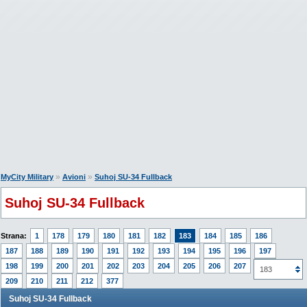
»
»
MyCity Military
Avioni
Suhoj SU-34 Fullback
Suhoj SU-34 Fullback
Strana:
1
178
179
180
181
182
183
184
185
186
187
188
189
190
191
192
193
194
195
196
197
198
199
200
201
202
203
204
205
206
207
208
183
209
210
211
212
377
Suhoj SU-34 Fullback