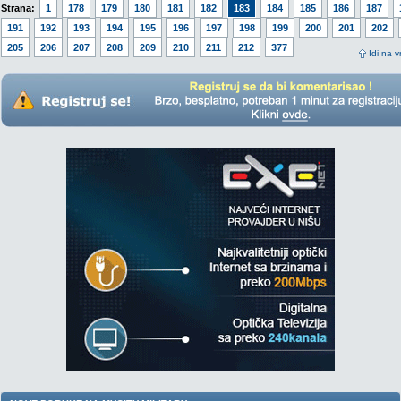
Strana:
1
178
179
180
181
182
183
184
185
186
187
191
192
193
194
195
196
197
198
199
200
201
202
205
206
207
208
209
210
211
212
377
Idi na v