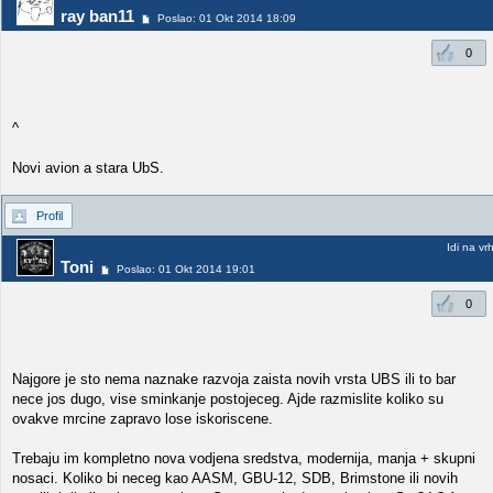
ray ban11
Poslao: 01 Okt 2014 18:09
0
^
Novi avion a stara UbS.
Profil
Idi na vr
Toni
Poslao: 01 Okt 2014 19:01
0
Najgore je sto nema naznake razvoja zaista novih vrsta UBS ili to bar
nece jos dugo, vise sminkanje postojeceg. Ajde razmislite koliko su
ovakve mrcine zapravo lose iskoriscene.
Trebaju im kompletno nova vodjena sredstva, modernija, manja + skupni
nosaci. Koliko bi neceg kao AASM, GBU-12, SDB, Brimstone ili novih