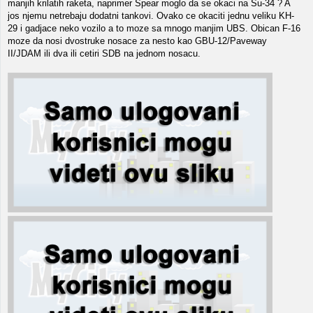
manjih krilatih raketa, naprimer Spear moglo da se okaci na Su-34 ? A
jos njemu netrebaju dodatni tankovi. Ovako ce okaciti jednu veliku KH-
29 i gadjace neko vozilo a to moze sa mnogo manjim UBS. Obican F-16
moze da nosi dvostruke nosace za nesto kao GBU-12/Paveway
II/JDAM ili dva ili cetiri SDB na jednom nosacu.