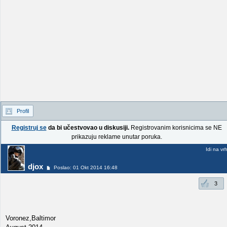
Profil
Registruj se
da bi učestvovao u diskusiji.
Registrovanim korisnicima se NE
prikazuju reklame unutar poruka.
Idi na vr
djox
Poslao: 01 Okt 2014 16:48
3
Voronez,Baltimor