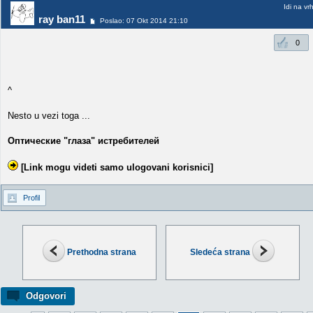
Idi na vr
ray ban11
Poslao: 07 Okt 2014 21:10
0
^
Nesto u vezi toga ...
Оптические "глаза" истребителей
[Link mogu videti samo ulogovani korisnici]
Profil
Prethodna strana
Sledeća strana
Odgovori