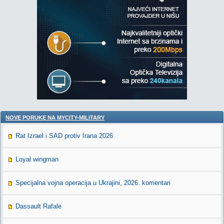
NOVE PORUKE NA MYCITY-MILITARY
Rat Izrael i SAD protiv Irana 2026
Loyal wingman
Specijalna vojna operacija u Ukrajini, 2026. komentari
Dassault Rafale