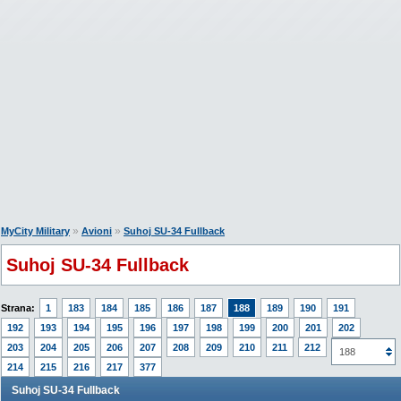
»
»
MyCity Military
Avioni
Suhoj SU-34 Fullback
Suhoj SU-34 Fullback
Strana:
1
183
184
185
186
187
188
189
190
191
192
193
194
195
196
197
198
199
200
201
202
203
204
205
206
207
208
209
210
211
212
213
188
214
215
216
217
377
Suhoj SU-34 Fullback