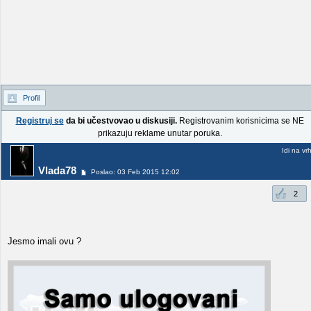
Profil
Registruj se
da bi učestvovao u diskusiji.
Registrovanim korisnicima se NE
prikazuju reklame unutar poruka.
Idi na vr
Vlada78
Poslao: 03 Feb 2015 12:02
2
Jesmo imali ovu ?