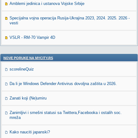
Amblemi jedinica i ustanova Vojske Srbije
Specijalna vojna operacija Rusija-Ukrajina 2023, 2024. 2025. 2026 -
vesti
VSLR - RM-70 Vampir 4D
NOVE PORUKE NA MYCITY.RS
scorelineQuiz
Da li je Windows Defender Antivirus dovoljna zaštita u 2026.
Zanati koji (Ne)umiru
Zanimljivi i smešni statusi sa Twittera,Facebooka i ostalih soc.
mreža
Kako nauciti japanski?