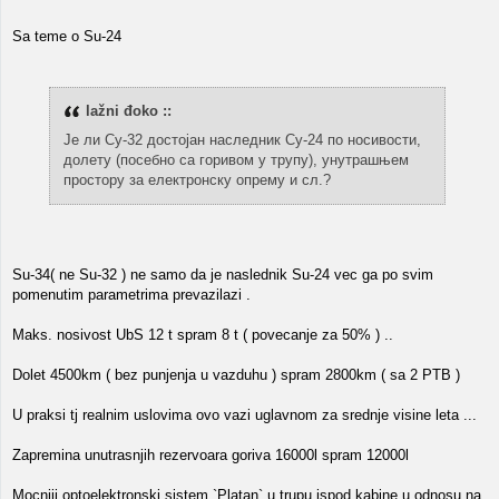
Sa teme o Su-24
lažni đoko ::
Је ли Су-32 достојан наследник Су-24 по носивости,
долету (посебно са горивом у трупу), унутрашњем
простору за електронску опрему и сл.?
Su-34( ne Su-32 ) ne samo da je naslednik Su-24 vec ga po svim
pomenutim parametrima prevazilazi .
Maks. nosivost UbS 12 t spram 8 t ( povecanje za 50% ) ..
Dolet 4500km ( bez punjenja u vazduhu ) spram 2800km ( sa 2 PTB )
U praksi tj realnim uslovima ovo vazi uglavnom za srednje visine leta ...
Zapremina unutrasnjih rezervoara goriva 16000l spram 12000l
Mocniji optoelektronski sistem `Platan` u trupu ispod kabine u odnosu na