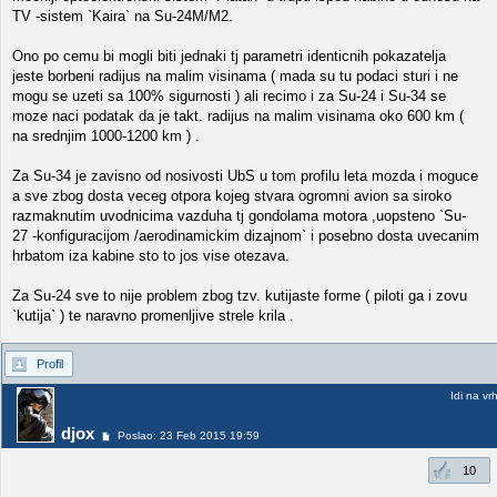
TV -sistem `Kaira` na Su-24M/M2.
Ono po cemu bi mogli biti jednaki tj parametri identicnih pokazatelja
jeste borbeni radijus na malim visinama ( mada su tu podaci sturi i ne
mogu se uzeti sa 100% sigurnosti ) ali recimo i za Su-24 i Su-34 se
moze naci podatak da je takt. radijus na malim visinama oko 600 km (
na srednjim 1000-1200 km ) .
Za Su-34 je zavisno od nosivosti UbS u tom profilu leta mozda i moguce
a sve zbog dosta veceg otpora kojeg stvara ogromni avion sa siroko
razmaknutim uvodnicima vazduha tj gondolama motora ,uopsteno `Su-
27 -konfiguracijom /aerodinamickim dizajnom` i posebno dosta uvecanim
hrbatom iza kabine sto to jos vise otezava.
Za Su-24 sve to nije problem zbog tzv. kutijaste forme ( piloti ga i zovu
`kutija` ) te naravno promenljive strele krila .
Profil
Idi na vr
djox
Poslao: 23 Feb 2015 19:59
10