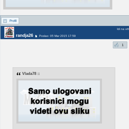
Profil
Idi na vr
randja26
Poslao: 05 Mar 2015 17:59
1
Vlada78 ::