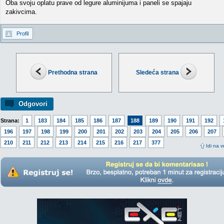
Oba svoju oplatu prave od legure aluminijuma i paneli se spajaju
zakivcima.
Profil
Prethodna strana
Sledeća strana
Odgovori
Strana:
1
183
184
185
186
187
188
189
190
191
192
196
197
198
199
200
201
202
203
204
205
206
207
210
211
212
213
214
215
216
217
377
Idi na v