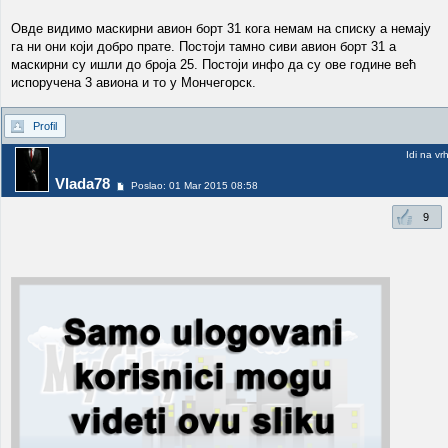
Овде видимо маскирни авион борт 31 кога немам на списку а немају
га ни они који добро прате. Постоји тамно сиви авион борт 31 а
маскирни су ишли до броја 25. Постоји инфо да су ове године већ
испоручена 3 авиона и то у Мончегорск.
Profil
Idi na vr
Vlada78
Poslao: 01 Mar 2015 08:58
9