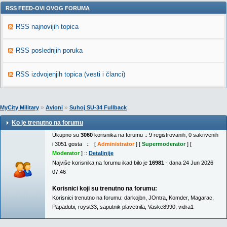
RSS FEED-OVI OVOG FORUMA
RSS najnovijih topica
RSS poslednjih poruka
RSS izdvojenjih topica (vesti i članci)
»
»
MyCity Military
Avioni
Suhoj SU-34 Fullback
Ko je trenutno na forumu
Ukupno su
3060
korisnika na forumu :: 9 registrovanih, 0 sakrivenih
i 3051 gosta :: [
Administrator
] [
Supermoderator
] [
Moderator
] ::
Detaljnije
Najviše korisnika na forumu ikad bilo je
16981
- dana 24 Jun 2026
07:46
Korisnici koji su trenutno na forumu:
Korisnici trenutno na forumu:
darkojbn
,
JOntra
,
Komder
,
Magarac
,
Papadubi
,
royst33
,
saputnik plavetnila
,
Vaske8990
,
vidra1