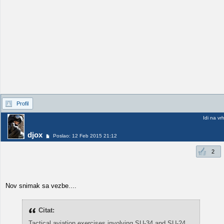
Profil
Idi na vr
djox
Poslao: 12 Feb 2015 21:12
2
Nov snimak sa vezbe....
Citat:
Tactical aviation exercises involving SU-34 and SU-24