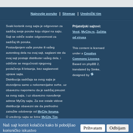
|
|
Najnovije poruke
Sitemap
Urednički tim
Svaki korisnik ovog sajta je odgovoran za
Prijateljski sajtovi:
,
,
sadržaj svoje poruke koju objavi na sajtu.
Vesti
MyCity.rs
Zaštita
Sajt se odriče svake odgovornosti za
od virusa
sadržaj tih poruka.
Postavljanjem vaše poruke ili vašeg
This content is licensed
autorskog dela na ovaj sajt, saglasni ste da
under a
Creative
ovaj sajt postaje distributer vašeg dela, i
Commons License
.
odričete se mogućnosti njegovog
Based on phpBB 2,
povlačenja ili brisanja, bez saglasnosti
translated by Simke,
uprave sajta.
designed by
Distribucija sadržaja sa ovog sajta je
dozvoljena samo u nekomercijalne svrhe, uz
obaveznu napomenu da je sadržaj preuzet
sa ovog sajta, i uz obavezno navođenje
adrese MyCity sajta. Za sve ostale vidove
distribucije obavezni ste da prethodno
zatražite odobrenje od
MyCity foruma
.
O uređenju sajta se brine
MyCity Tim
.
Ukoliko želite da nas kontaktirate kliknite
Naš sajt koristi kolačiće kako bi poboljšao
Prihvatam
Odbijam
ovde
.
korisničko iskustvo