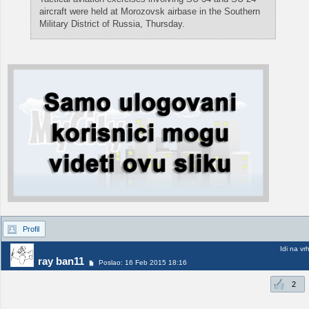
aircraft were held at Morozovsk airbase in the Southern
Military District of Russia, Thursday.
Profil
Idi na vr
ray ban11
Poslao: 16 Feb 2015 18:16
2