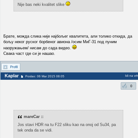
Nije bas neki kvalitet slike
Брате, можда слика није најбољег квалитета, али толико откида, да
бољу неког руског борбеног авиона /осим МиГ-31 под пуним
наоружањем/ нисам до сада видео.
Свака част где си је нашао.
Profil
Kaplar
Idi na vr
Poslao: 06 Mar 2015 08:05
0
mareCar ::
Jos stavi HDR na tu F22 sliku kao na onoj od Su34, pa
tek onda da se vidi.