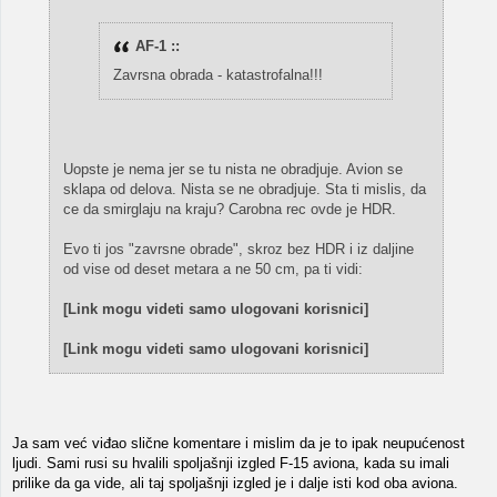
AF-1 ::
Zavrsna obrada - katastrofalna!!!
Uopste je nema jer se tu nista ne obradjuje. Avion se
sklapa od delova. Nista se ne obradjuje. Sta ti mislis, da
ce da smirglaju na kraju? Carobna rec ovde je HDR.
Evo ti jos "zavrsne obrade", skroz bez HDR i iz daljine
od vise od deset metara a ne 50 cm, pa ti vidi:
[Link mogu videti samo ulogovani korisnici]
[Link mogu videti samo ulogovani korisnici]
Ja sam već viđao slične komentare i mislim da je to ipak neupućenost
ljudi. Sami rusi su hvalili spoljašnji izgled F-15 aviona, kada su imali
prilike da ga vide, ali taj spoljašnji izgled je i dalje isti kod oba aviona.