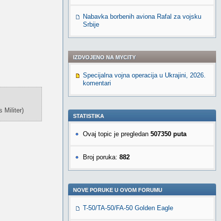
Nabavka borbenih aviona Rafal za vojsku
Srbije
IZDVOJENO NA MYCITY
Specijalna vojna operacija u Ukrajini, 2026.
komentari
Militer)
STATISTIKA
Ovaj topic je pregledan
507350 puta
Broj poruka:
882
NOVE PORUKE U OVOM FORUMU
T-50/TA-50/FA-50 Golden Eagle