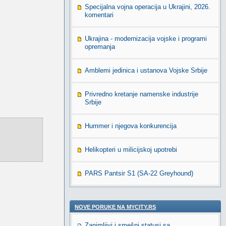
Specijalna vojna operacija u Ukrajini, 2026.
komentari
Ukrajina - modernizacija vojske i programi
opremanja
Amblemi jedinica i ustanova Vojske Srbije
Privredno kretanje namenske industrije
Srbije
Hummer i njegova konkurencija
Helikopteri u milicijskoj upotrebi
PARS Pantsir S1 (SA-22 Greyhound)
NOVE PORUKE NA MYCITY.RS
Zanimljivi i smešni statusi sa