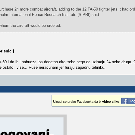
urchase 24 more combat aircraft, adding to the 12 FA-50 fighter jets it had or
holm International Peace Research Institute (SIPRI) said.
 whom the aircraft would be ordered.
risnici]
A-50 i da ih i nabudze jos dodatno ako treba nego da uzimaju 24 neka druga. C
ve ostalo i vise... Ruse neracunam jer furaju zapadnu tehniku.
Uloguj se preko Facebooka da bi
video sliku
: