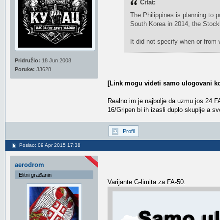
Citat:
The Philippines is planning to p
South Korea in 2014, the Stock
It did not specify when or from
Pridružio:
18 Jun 2008
Poruke:
33628
[Link mogu videti samo ulogovani ko
Realno im je najbolje da uzmu jos 24 F
16/Gripen bi ih izasli duplo skuplje a s
Profil
Poslao: 09 Apr 2015 17:38
aerodrom
Elitni građanin
Varijante G-limita za FA-50.