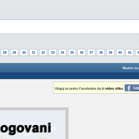
28
29
30
31
32
33
34
35
36
37
38
39
40
41
Skokni na 
Uloguj se preko Facebooka da bi
video sliku
: