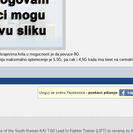
krajevima krila u mogucnosti je da povuce 8G.
ja maksimalno opterecenje je 5,5G, pa cak i 4,5G kada ima teret na centra
e of the South Korean KAI T-50 Lead In Fighter Trainer (LIFT) to revamp its A