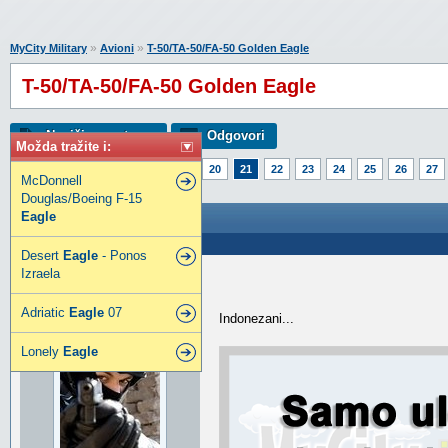
»
»
MyCity Military
Avioni
T-50/TA-50/FA-50 Golden Eagle
T-50/TA-50/FA-50 Golden Eagle
Napiši novu temu
Odgovori
Možda tražite i:
Strana:
1
16
17
18
19
20
21
22
23
24
25
26
27
McDonnell
46
47
48
49
50
89
Douglas/Boeing F-15
Eagle
T-50/TA-50/FA-50 Golden Eagle
Poslao: 12 Mar 2015 16:38
Desert
Eagle
- Ponos
Izraela
djox
djox
Adriatic
Eagle
07
Indonezani...
Lonely
Eagle