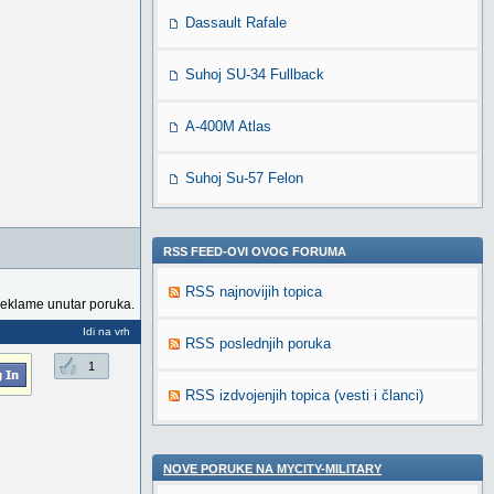
Dassault Rafale
Suhoj SU-34 Fullback
A-400M Atlas
Suhoj Su-57 Felon
RSS FEED-OVI OVOG FORUMA
RSS najnovijih topica
reklame unutar poruka.
Idi na vrh
RSS poslednjih poruka
1
RSS izdvojenjih topica (vesti i članci)
NOVE PORUKE NA MYCITY-MILITARY