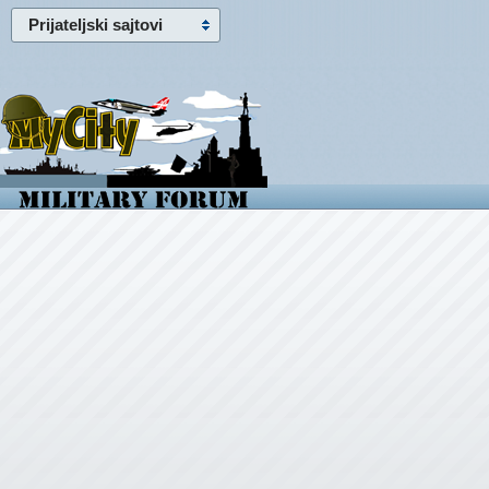
Prijateljski sajtovi