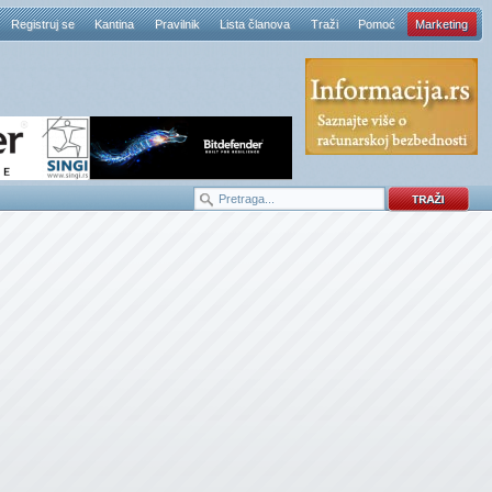
Registruj se
Kantina
Pravilnik
Lista članova
Traži
Pomoć
Marketing