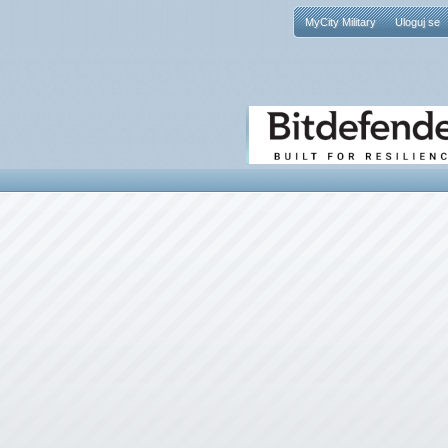
MyCity Military
Uloguj se