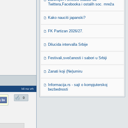
Twittera,Facebooka i ostalih soc. mreža
Kako nauciti japanski?
FK Partizan 2026/27.
Dilucida intervalla Srbije
Festivali,svečanosti i sabori u Srbiji
Zanati koji (Ne)umiru
Informacija.rs - sajt o kompjuterskoj
Idi na vrh
bezbednosti
0