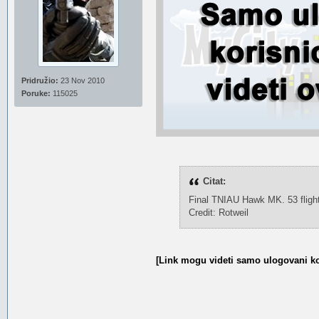
Pridružio:
23 Nov 2010
Poruke:
115025
Citat:
Final TNIAU Hawk MK. 53 flight
Credit: Rotweil
[Link mogu videti samo ulogovani ko