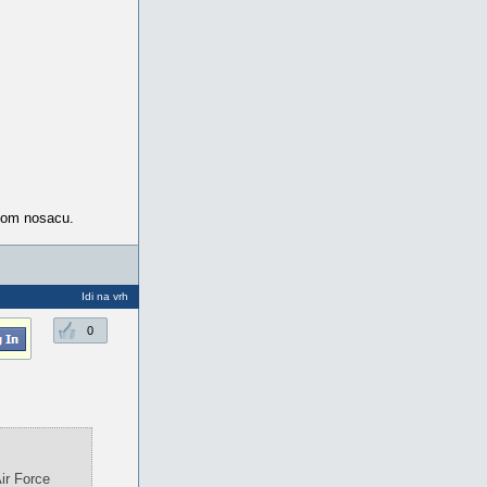
lnom nosacu.
Idi na vrh
0
ir Force