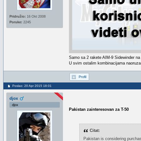
Pridružio:
16 Okt 2008
Poruke:
2245
Samo sa 2 rakete AIM-9 Sidewinder na 
U svim ostalim kombinacijama naoruzan
Profil
Poslao: 20 Apr 2015 18:01
djox
djox
Pakistan zainteresovan za T-50
Citat:
Pakistan is considering purchas