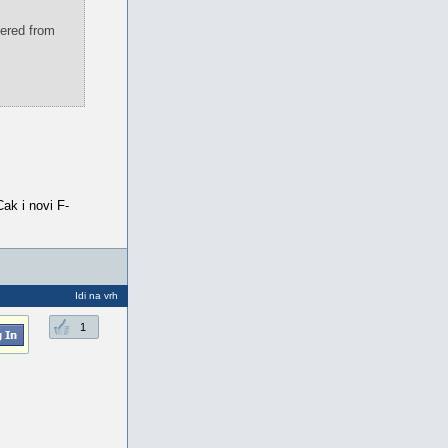
dered from
ak i novi F-
Idi na vrh
1