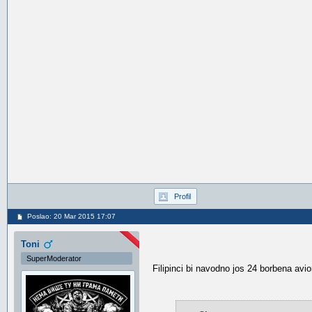
Profil
Poslao: 20 Mar 2015 17:07
Toni
SuperModerator
Filipinci bi navodno jos 24 borbena avio