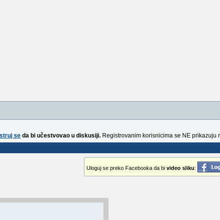
struj se
da bi učestvovao u diskusiji.
Registrovanim korisnicima se NE prikazuju 
Uloguj se preko Facebooka da bi
video sliku
: