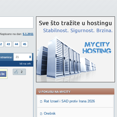
Napisano na dan:
5.1.2011
42
43
44
45
21
stranicu:
Idi na vrh
2
U FOKUSU NA MYCITY
Rat Izrael i SAD protiv Irana 2026
Orešnik