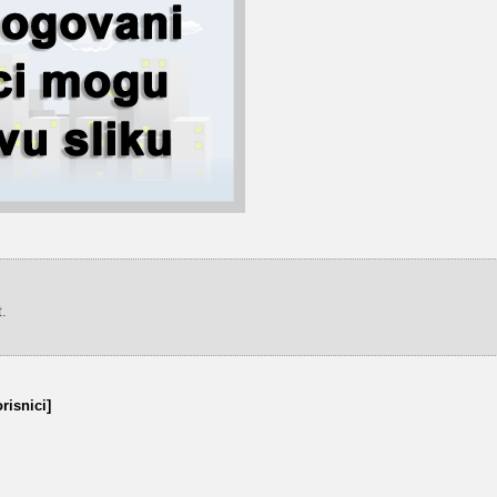
.
risnici]