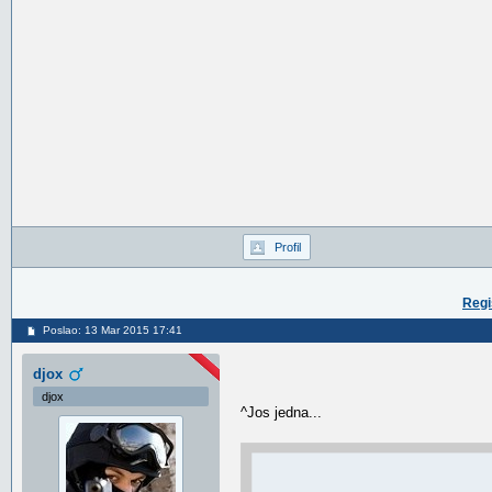
Profil
Regi
Poslao: 13 Mar 2015 17:41
djox
djox
^Jos jedna...