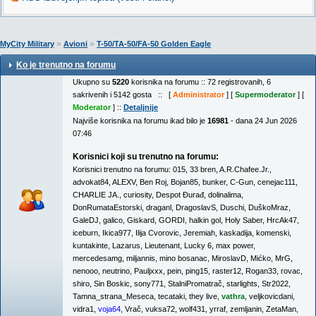
»
»
MyCity Military
Avioni
T-50/TA-50/FA-50 Golden Eagle
Ko je trenutno na forumu
Ukupno su
5220
korisnika na forumu :: 72 registrovanih, 6
sakrivenih i 5142 gosta :: [
Administrator
] [
Supermoderator
] [
Moderator
] ::
Detaljnije
Najviše korisnika na forumu ikad bilo je
16981
- dana 24 Jun 2026
07:46
Korisnici koji su trenutno na forumu:
Korisnici trenutno na forumu:
015
,
33 bren
,
A.R.Chafee.Jr.
,
advokat84
,
ALEXV
,
Ben Roj
,
Bojan85
,
bunker
,
C-Gun
,
cenejac111
,
CHARLIE JA.
,
curiosity
,
Despot Đurađ
,
dolinalima
,
DonRumataEstorski
,
draganl
,
DragoslavS
,
Duschi
,
DuškoMraz
,
GaleDJ
,
galico
,
Giskard
,
GORDI
,
halkin gol
,
Holy Saber
,
HrcAk47
,
iceburn
,
Ikica977
,
Ilija Cvorovic
,
Jeremiah
,
kaskadija
,
komenski
,
kuntakinte
,
Lazarus
,
Lieutenant
,
Lucky 6
,
max power
,
mercedesamg
,
miljannis
,
mino bosanac
,
MiroslavD
,
Mićko
,
MrG
,
nenooo
,
neutrino
,
Pauljxxx
,
pein
,
ping15
,
raster12
,
Rogan33
,
rovac
,
shiro
,
Sin Boskic
,
sony771
,
StalniPromatrač
,
starlights
,
Str2022
,
Tamna_strana_Meseca
,
tecataki
,
they live
,
vathra
,
veljkovicdani
,
vidra1
,
voja64
,
Vrač
,
vuksa72
,
wolf431
,
yrraf
,
zemljanin
,
ZetaMan
,