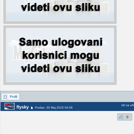
Profil
Idi na vr
flysky
Poslao: 30 Maj 2015 04:06
0