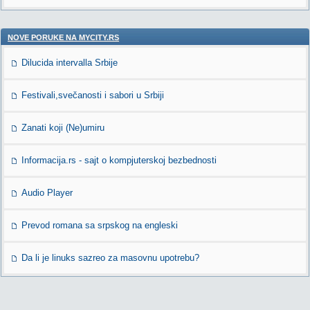
NOVE PORUKE NA MYCITY.RS
Dilucida intervalla Srbije
Festivali,svečanosti i sabori u Srbiji
Zanati koji (Ne)umiru
Informacija.rs - sajt o kompjuterskoj bezbednosti
Audio Player
Prevod romana sa srpskog na engleski
Da li je linuks sazreo za masovnu upotrebu?