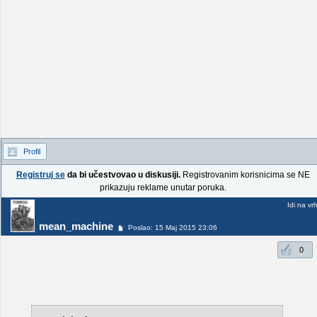
Profil
Registruj se
da bi učestvovao u diskusiji.
Registrovanim korisnicima se NE
prikazuju reklame unutar poruka.
Idi na vr
mean_machine
Poslao: 15 Maj 2015 23:06
0