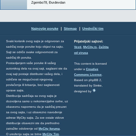
Zgembo78
,
Đurđevdan
|
|
Najnovije poruke
Sitemap
Urednički tim
Svaki korisnik ovog sajta je odgovoran za
Prijateljski sajtovi:
,
,
sadržaj svoje poruke koju objavi na sajtu.
Vesti
MyCity.rs
Zaštita
Sajt se odriče svake odgovornosti za
od virusa
sadržaj tih poruka.
Postavljanjem vaše poruke ili vašeg
This content is licensed
autorskog dela na ovaj sajt, saglasni ste da
under a
Creative
ovaj sajt postaje distributer vašeg dela, i
Commons License
.
odričete se mogućnosti njegovog
Based on phpBB 2,
povlačenja ili brisanja, bez saglasnosti
translated by Simke,
uprave sajta.
designed by
Distribucija sadržaja sa ovog sajta je
dozvoljena samo u nekomercijalne svrhe, uz
obaveznu napomenu da je sadržaj preuzet
sa ovog sajta, i uz obavezno navođenje
adrese MyCity sajta. Za sve ostale vidove
distribucije obavezni ste da prethodno
zatražite odobrenje od
MyCity foruma
.
O uređenju sajta se brine
MyCity Tim
.