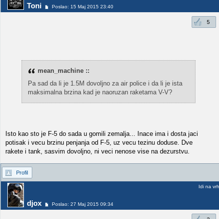
Toni
Poslao: 15 Maj 2015 23:40
5
mean_machine ::
Pa sad da li je 1.5M dovoljno za air police i da li je ista
maksimalna brzina kad je naoruzan raketama V-V?
Isto kao sto je F-5 do sada u gomili zemalja... Inace ima i dosta jaci
potisak i vecu brzinu penjanja od F-5, uz vecu tezinu doduse. Dve
rakete i tank, sasvim dovoljno, ni veci nenose vise na dezurstvu.
Profil
Idi na vr
djox
Poslao: 27 Maj 2015 09:34