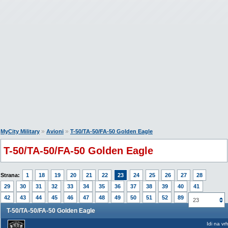
»
»
MyCity Military
Avioni
T-50/TA-50/FA-50 Golden Eagle
T-50/TA-50/FA-50 Golden Eagle
Strana:
1
18
19
20
21
22
23
24
25
26
27
28
29
30
31
32
33
34
35
36
37
38
39
40
41
42
43
44
45
46
47
48
49
50
51
52
89
23
T-50/TA-50/FA-50 Golden Eagle
Idi na vr