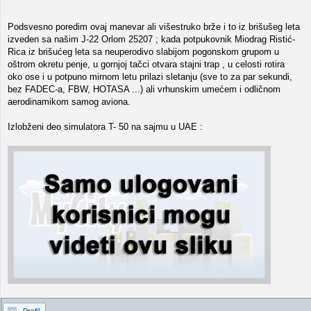
Podsvesno poredim ovaj manevar ali višestruko brže i to iz brišušeg leta
izveden sa našim J-22 Orlom 25207 ; kada potpukovnik Miodrag Ristić-
Rica iz brišućeg leta sa neuperodivo slabijom pogonskom grupom u
oštrom okretu penje, u gornjoj tačci otvara stajni trap , u celosti rotira
oko ose i u potpuno mirnom letu prilazi sletanju (sve to za par sekundi,
bez FADEC-a, FBW, HOTASA ...) ali vrhunskim umećem i odličnom
aerodinamikom samog aviona.
Izlobženi deo simulatora T- 50 na sajmu u UAE :