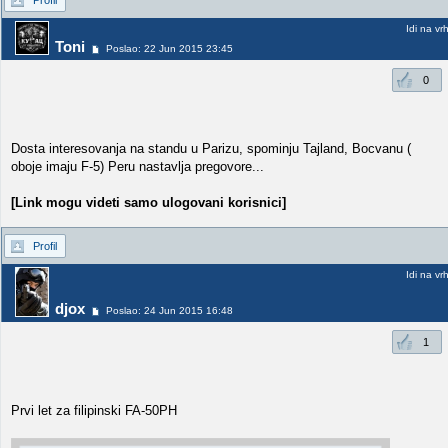
Profil
Idi na vr
Toni
Poslao: 22 Jun 2015 23:45
0
Dosta interesovanja na standu u Parizu, spominju Tajland, Bocvanu (
oboje imaju F-5) Peru nastavlja pregovore...
[Link mogu videti samo ulogovani korisnici]
Profil
Idi na vr
djox
Poslao: 24 Jun 2015 16:48
1
Prvi let za filipinski FA-50PH