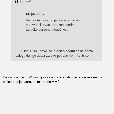
stipica1 ::
jazbar ::
Več za Air policing je preko potreban
nadzvučni lovac, ako zanemarimo
taktičko-borbene mogučnosti.
FA-50 ide 1,5M i dovoljno je dobro naoružan da nema
razloga da nije dobar za sve potrebe npr. Hrvatske.
Pa sad da li je 1.5M dovoljno za air police i da li je ista maksimalna
brzina kad je naoruzan raketama V-V?