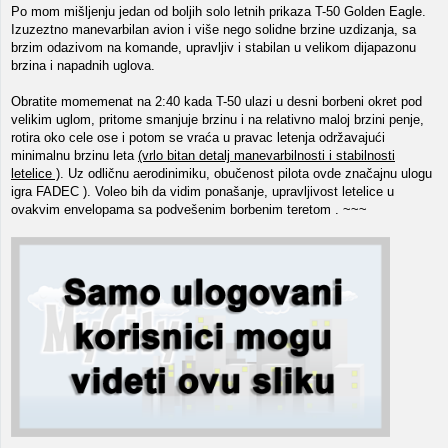
Po mom mišljenju jedan od boljih solo letnih prikaza T-50 Golden Eagle.
Izuzeztno manevarbilan avion i više nego solidne brzine uzdizanja, sa
brzim odazivom na komande, upravljiv i stabilan u velikom dijapazonu
brzina i napadnih uglova.
Obratite momemenat na 2:40 kada T-50 ulazi u desni borbeni okret pod
velikim uglom, pritome smanjuje brzinu i na relativno maloj brzini penje,
rotira oko cele ose i potom se vraća u pravac letenja održavajući
minimalnu brzinu leta
(vrlo bitan detalj manevarbilnosti i stabilnosti
letelice )
. Uz odličnu aerodinimiku, obučenost pilota ovde značajnu ulogu
igra FADEC ). Voleo bih da vidim ponašanje, upravljivost letelice u
ovakvim envelopama sa podvešenim borbenim teretom . ~~~