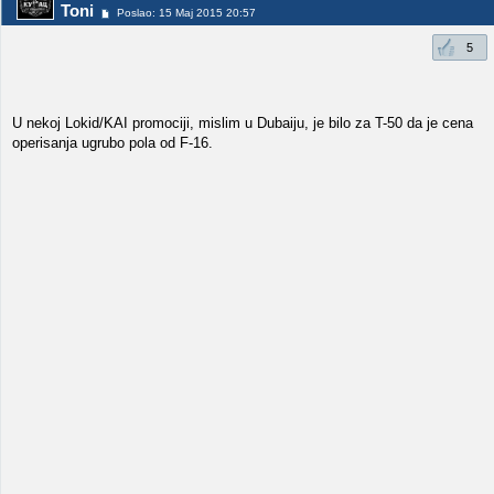
Toni
Poslao: 15 Maj 2015 20:57
5
U nekoj Lokid/KAI promociji, mislim u Dubaiju, je bilo za T-50 da je cena
operisanja ugrubo pola od F-16.