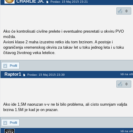
CHARLIE JA.
Poslao: 15 Maj 2015 23:21
0
Ako će kontrolisati civilne prelete i eventualno presretati u okviru PVO
možda.
Avioni klase 2 maha izuzetno retko idu tom brzinom. A postoje i
ograničenja vremenskog okvira za takav let u toku jednog leta i u toku
čitavog životnog veka letelice.
Profil
Raptor1
Idi na vr
Poslao: 15 Maj 2015 23:39
0
Ako ide 1,5M naoruzan v-v ne bi bilo problema, ali cisto sumnjam valjda
brzina 1.5M je kad je on prazan.
Profil
Idi na vr