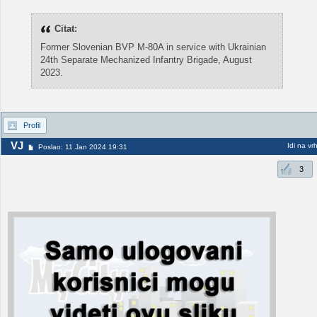
Citat:
Former Slovenian BVP M-80A in service with Ukrainian
24th Separate Mechanized Infantry Brigade, August
2023.
Profil
VJ
Idi na vr
Poslao: 11 Jan 2024 19:31
3