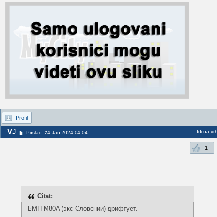
Profil
VJ
Idi na vr
Poslao: 24 Jan 2024 04:04
1
Citat:
БМП M80A (экс Словении) дрифтует.