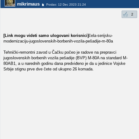
mikrimaus
Poslao: 12 Dec 2023 21:24
2
[Link mogu videti samo ulogovani korisnici]
čela-serijsku-
modernizaciju-jugoslovenskih-borbenih-vozila-pešadije-m-80a
Tehnički-remontni zavod u Čačku počeo je radove na prepravci
jugoslovenskih borbenih vozila pešadije (BVP) M-80A na standard M-
80AB1, a u narednih godinu dana predviđeno je da u jedinice Vojske
Srbije stignu prve dve čete od ukupno 26 komada.