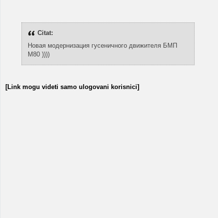
Citat:
Новая модернизация гусеничного движителя БМП
М80 ))))
[Link mogu videti samo ulogovani korisnici]