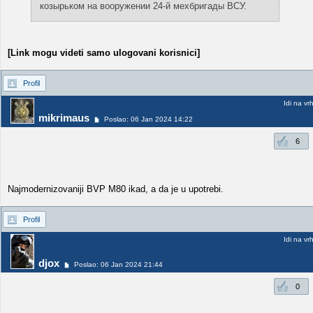
козырьком на вооружении 24-й мехбригады ВСУ.
[Link mogu videti samo ulogovani korisnici]
Profil
Idi na vr
mikrimaus
Poslao: 06 Jan 2024 14:22
6
Najmodernizovaniji BVP M80 ikad, a da je u upotrebi.
Profil
Idi na vr
djox
Poslao: 06 Jan 2024 21:44
0