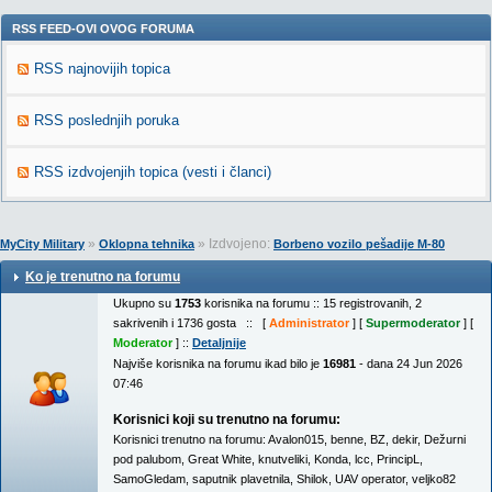
RSS FEED-OVI OVOG FORUMA
RSS najnovijih topica
RSS poslednjih poruka
RSS izdvojenjih topica (vesti i članci)
»
» Izdvojeno:
MyCity Military
Oklopna tehnika
Borbeno vozilo pešadije M-80
Ko je trenutno na forumu
Ukupno su
1753
korisnika na forumu :: 15 registrovanih, 2
sakrivenih i 1736 gosta :: [
Administrator
] [
Supermoderator
] [
Moderator
] ::
Detaljnije
Najviše korisnika na forumu ikad bilo je
16981
- dana 24 Jun 2026
07:46
Korisnici koji su trenutno na forumu:
Korisnici trenutno na forumu:
Avalon015
,
benne
,
BZ
,
dekir
,
Dežurni
pod palubom
,
Great White
,
knutveliki
,
Konda
,
lcc
,
PrincipL
,
SamoGledam
,
saputnik plavetnila
,
Shilok
,
UAV operator
,
veljko82