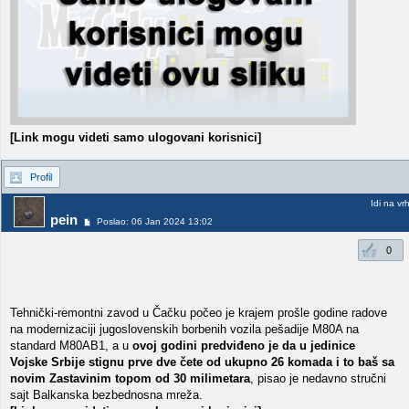
[Link mogu videti samo ulogovani korisnici]
Profil
Idi na vr
pein
Poslao: 06 Jan 2024 13:02
0
Tehnički-remontni zavod u Čačku počeo je krajem prošle godine radove
na modernizaciji jugoslovenskih borbenih vozila pešadije M80A na
standard M80AB1, a u
ovoj godini predviđeno je da u jedinice
Vojske Srbije stignu prve dve čete od ukupno 26 komada i to baš sa
novim Zastavinim topom od 30 milimetara
, pisao je nedavno stručni
sajt Balkanska bezbednosna mreža.