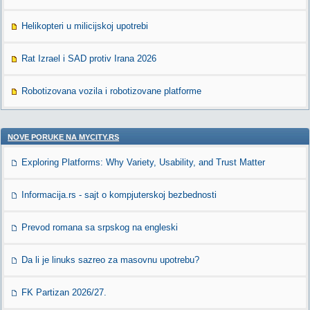
Helikopteri u milicijskoj upotrebi
Rat Izrael i SAD protiv Irana 2026
Robotizovana vozila i robotizovane platforme
NOVE PORUKE NA MYCITY.RS
Exploring Platforms: Why Variety, Usability, and Trust Matter
Informacija.rs - sajt o kompjuterskoj bezbednosti
Prevod romana sa srpskog na engleski
Da li je linuks sazreo za masovnu upotrebu?
FK Partizan 2026/27.