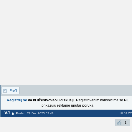
Profil
Registruj se
da bi učestvovao u diskusiji.
Registrovanim korisnicima se NE
prikazuju reklame unutar poruka.
VJ
Idi na vr
Poslao: 27 Dec 2023 02:48
1