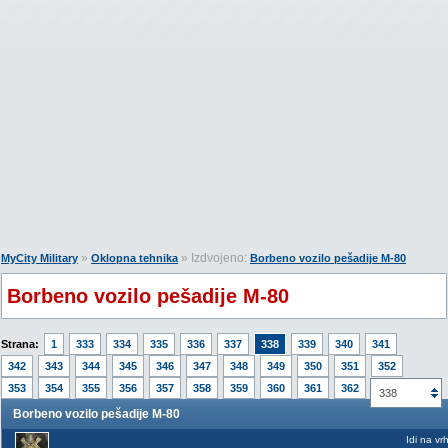
»
» Izdvojeno:
MyCity Military
Oklopna tehnika
Borbeno vozilo pešadije M-80
Borbeno vozilo pešadije M-80
Strana:
1
333
334
335
336
337
338
339
340
341
342
343
344
345
346
347
348
349
350
351
352
353
354
355
356
357
358
359
360
361
362
338
Borbeno vozilo pešadije M-80
Idi na vr