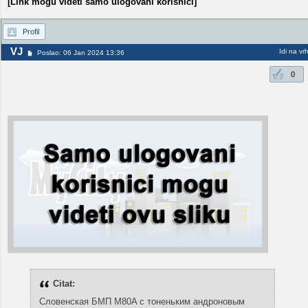
[Link mogu videti samo ulogovani korisnici]
Profil
VJ
Idi na vr
Poslao: 06 Jan 2024 13:36
0
Citat:
Словенская БМП M80A с тоненьким андроновым