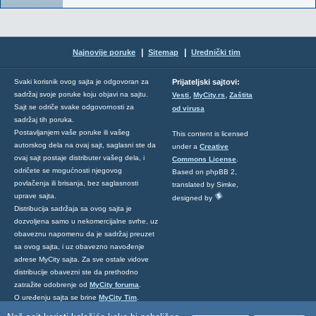
|
|
Najnovije poruke
Sitemap
Urednički tim
Svaki korisnik ovog sajta je odgovoran za
Prijateljski sajtovi:
,
,
sadržaj svoje poruke koju objavi na sajtu.
Vesti
MyCity.rs
Zaštita
Sajt se odriče svake odgovornosti za
od virusa
sadržaj tih poruka.
Postavljanjem vaše poruke ili vašeg
This content is licensed
autorskog dela na ovaj sajt, saglasni ste da
under a
Creative
ovaj sajt postaje distributer vašeg dela, i
Commons License
.
odričete se mogućnosti njegovog
Based on phpBB 2,
povlačenja ili brisanja, bez saglasnosti
translated by Simke,
uprave sajta.
designed by
Distribucija sadržaja sa ovog sajta je
dozvoljena samo u nekomercijalne svrhe, uz
obaveznu napomenu da je sadržaj preuzet
sa ovog sajta, i uz obavezno navođenje
adrese MyCity sajta. Za sve ostale vidove
distribucije obavezni ste da prethodno
zatražite odobrenje od
MyCity foruma
.
O uređenju sajta se brine
MyCity Tim
.
Ukoliko želite da nas kontaktirate kliknite