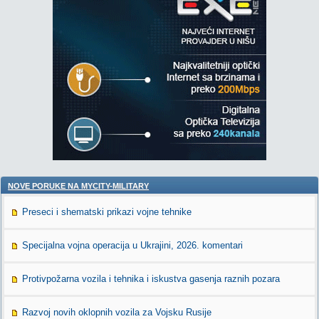
NOVE PORUKE NA MYCITY-MILITARY
Preseci i shematski prikazi vojne tehnike
Specijalna vojna operacija u Ukrajini, 2026. komentari
Protivpožarna vozila i tehnika i iskustva gasenja raznih pozara
Razvoj novih oklopnih vozila za Vojsku Rusije