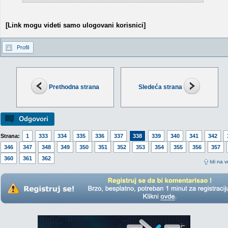
[Link mogu videti samo ulogovani korisnici]
Profil
Prethodna strana
Sledeća strana
Odgovori
Strana:
1
333
334
335
336
337
338
339
340
341
342
346
347
348
349
350
351
352
353
354
355
356
357
360
361
362
Idi na v