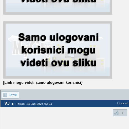
[Link mogu videti samo ulogovani korisnici]
Profil
VJ
Idi na vr
Poslao: 24 Jan 2024 03:24
1