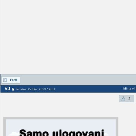
Profil
VJ
Idi na vr
Poslao: 29 Dec 2023 19:01
2