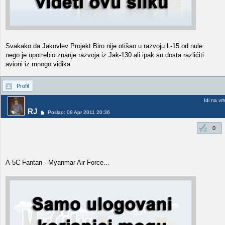
Svakako da Jakovlev Projekt Biro nije otišao u razvoju L-15 od nule
nego je upotrebio znanje razvoja iz Jak-130 ali ipak su dosta razlićiti
avioni iz mnogo vidika.
Profil
Idi na vr
RJ
Poslao: 08 Apr 2011 20:36
0
A-5C Fantan - Myanmar Air Force...