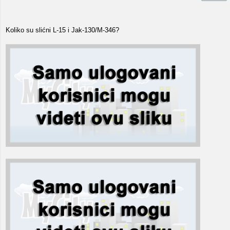
Koliko su slićni L-15 i Jak-130/M-346?