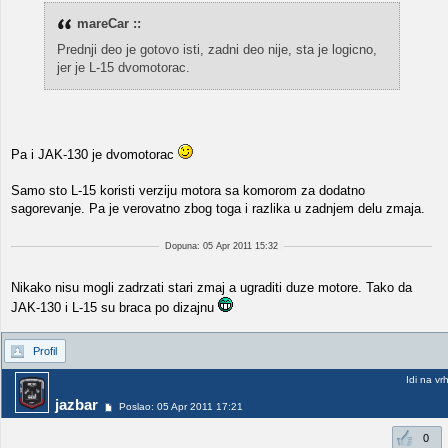
mareCar ::
Prednji deo je gotovo isti, zadni deo nije, sta je logicno,
jer je L-15 dvomotorac.
Pa i JAK-130 je dvomotorac
Samo sto L-15 koristi verziju motora sa komorom za dodatno
sagorevanje. Pa je verovatno zbog toga i razlika u zadnjem delu zmaja.
Dopuna: 05 Apr 2011 15:32
Nikako nisu mogli zadrzati stari zmaj a ugraditi duze motore. Tako da
JAK-130 i L-15 su braca po dizajnu
Profil
Idi na vr
jazbar
Poslao: 05 Apr 2011 17:21
0