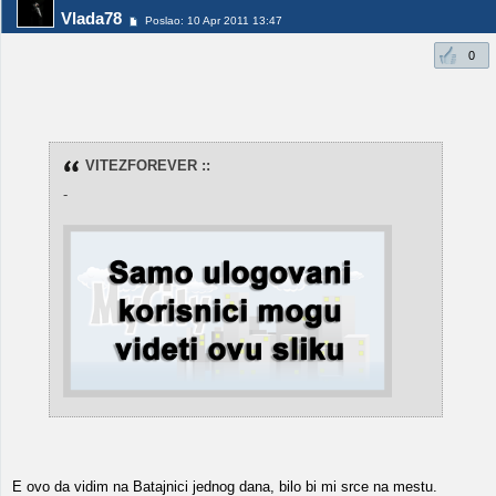
Vlada78
Poslao: 10 Apr 2011 13:47
0
VITEZFOREVER ::
-
E ovo da vidim na Batajnici jednog dana, bilo bi mi srce na mestu.