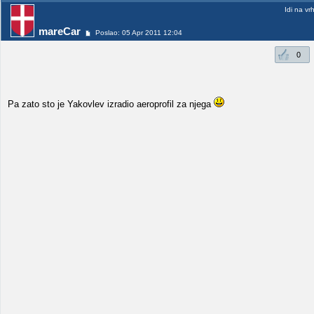
Idi na vr
mareCar
Poslao: 05 Apr 2011 12:04
0
Pa zato sto je Yakovlev izradio aeroprofil za njega