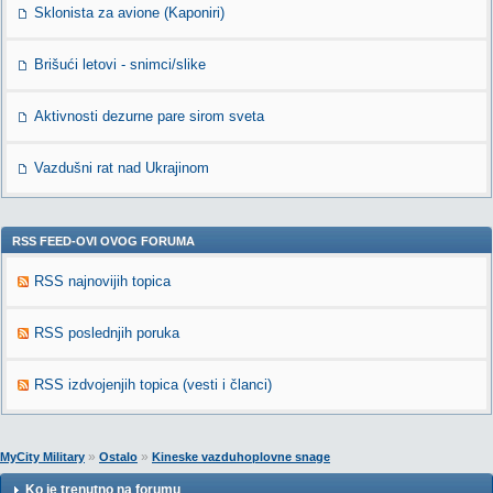
Sklonista za avione (Kaponiri)
Brišući letovi - snimci/slike
Aktivnosti dezurne pare sirom sveta
Vazdušni rat nad Ukrajinom
RSS FEED-OVI OVOG FORUMA
RSS najnovijih topica
RSS poslednjih poruka
RSS izdvojenjih topica (vesti i članci)
»
»
MyCity Military
Ostalo
Kineske vazduhoplovne snage
Ko je trenutno na forumu