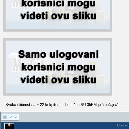
- Svaka sličnost sa F 22 kokpitom i delimično SU-35BM je "slučajna" .
Profil
Idi na vr