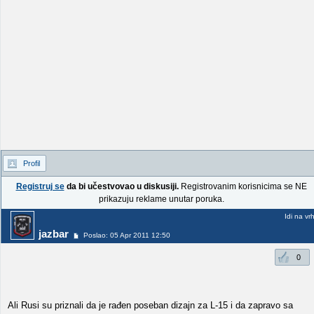
Profil
Registruj se
da bi učestvovao u diskusiji.
Registrovanim korisnicima se NE
prikazuju reklame unutar poruka.
Idi na vr
jazbar
Poslao: 05 Apr 2011 12:50
0
Ali Rusi su priznali da je rađen poseban dizajn za L-15 i da zapravo sa