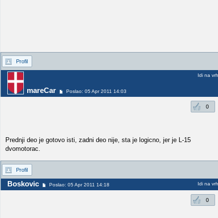
Profil
Idi na vr
mareCar
Poslao: 05 Apr 2011 14:03
0
Prednji deo je gotovo isti, zadni deo nije, sta je logicno, jer je L-15
dvomotorac.
Profil
Boskovic
Idi na vr
Poslao: 05 Apr 2011 14:18
0