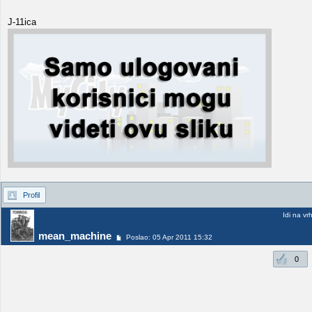
J-11ica
Profil
Idi na vr
mean_machine
Poslao: 05 Apr 2011 15:32
0