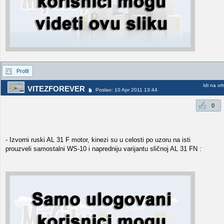
Profil
Idi na vr
VITEZFOREVER
Poslao: 10 Apr 2011 13:44
0
- Izvorni ruski AL 31 F motor, kinezi su u celosti po uzoru na isti
prouzveli samostalni WS-10 i napredniju varijantu sličnoj AL 31 FN :