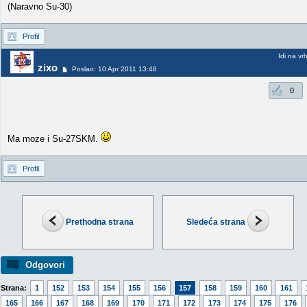
(Naravno Su-30)
Profil
Idi na vr
zixo
Poslao: 10 Apr 2011 13:48
0
Ma moze i Su-27SKM.
Profil
Prethodna strana
Sledeća strana
Odgovori
Strana:
1
152
153
154
155
156
157
158
159
160
161
165
166
167
168
169
170
171
172
173
174
175
176