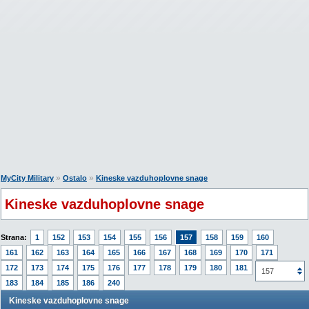
»
»
MyCity Military
Ostalo
Kineske vazduhoplovne snage
Kineske vazduhoplovne snage
Strana:
1
152
153
154
155
156
157
158
159
160
161
162
163
164
165
166
167
168
169
170
171
172
173
174
175
176
177
178
179
180
181
182
157
183
184
185
186
240
Kineske vazduhoplovne snage