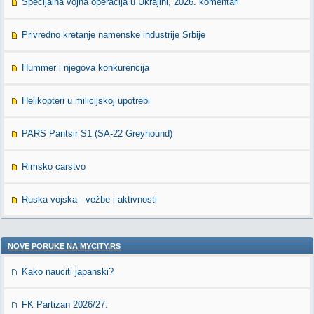
Specijalna vojna operacija u Ukrajini, 2026. komentari
Privredno kretanje namenske industrije Srbije
Hummer i njegova konkurencija
Helikopteri u milicijskoj upotrebi
PARS Pantsir S1 (SA-22 Greyhound)
Rimsko carstvo
Ruska vojska - vežbe i aktivnosti
NOVE PORUKE NA MYCITY.RS
Kako nauciti japanski?
FK Partizan 2026/27.