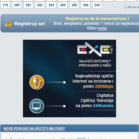
179
180
181
182
183
184
185
186
240
Idi na v
NOVE PORUKE NA MYCITY-MILITARY