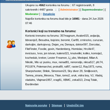
Ukupno su
4562
korisnika na forumu :: 67 registrovanih, 8
sakrivenih i 4487 gosta :: [
Administrator
] [
Supermoderator
] [
Moderator
] ::
Detaljnije
Najviše korisnika na forumu ikad bilo je
16981
- dana 24 Jun 2026
07:46
Korisnici koji su trenutno na forumu:
Korisnici trenutno na forumu:
357magnum
,
Avalon015
,
avijacija
,
bbrasnjo3
,
Besudna
,
bojcistv
,
boromir
,
Car89
,
crnirocko
,
curuzan
,
darkojbn
,
darkojovxp
,
Dejan_vw
,
Denaya
,
doktor097
,
Dorcolac
,
FileFinder
,
Foxdie
,
goxin
,
Hardenberg
,
Homislav
,
HrcAk47
,
invictuss
,
Ivoo
,
jon istvan
,
kalens021
,
knutveliki
,
koliko
,
komsija1
,
kozhedub
,
kreker
,
Lester Freamon
,
Lj_ubo
,
Medojed
,
Milan A.
Nikolic
,
Mis uz pusku
,
mux
,
nenad81
,
nenorodjo
,
niksa517
,
pfc74
,
PO1974
,
Polemarchoi
,
proka89
,
raf87
,
raster12
,
Ray1973
,
ruma
,
Sharpshooter
,
Shilok
,
Simonsen23
,
Sky diver 29
,
Smiljkovich
,
Tamna_strana_Meseca
,
Titan
,
tomo2
,
uruk
,
vidra boy
,
VJ
,
Vladoj
,
vladulns
,
Vlajman1957
,
vrag81
,
XBMC
,
zeka013
,
Zmaj Tolak
,
Đurđevdan
|
|
Najnovije poruke
Sitemap
Urednički tim