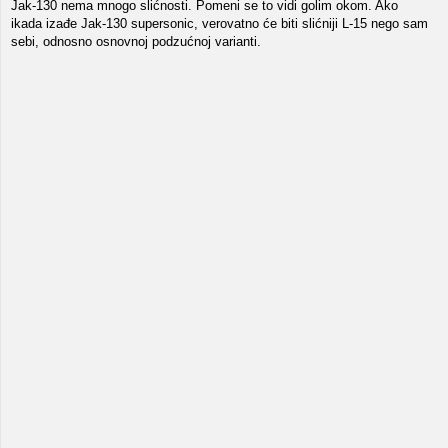
Jak-130 nema mnogo slićnosti. Pomeni se to vidi golim okom. Ako
ikada izađe Jak-130 supersonic, verovatno će biti slićniji L-15 nego sam
sebi, odnosno osnovnoj podzućnoj varianti.