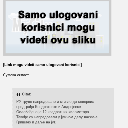
[Link mogu videti samo ulogovani korisnici]
Сумска област.
Citat:
РУ трупе напредовале и стигле до северних
предграђа Кондратовке и Андрејевке.
Ослобођено је 12 квадратних километара.
Такође су напредовали у јужном делу насеља
Гришино и даље на југ.