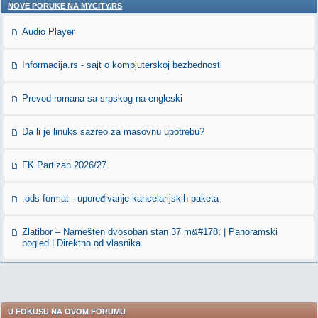
NOVE PORUKE NA MYCITY.RS
Audio Player
Informacija.rs - sajt o kompjuterskoj bezbednosti
Prevod romana sa srpskog na engleski
Da li je linuks sazreo za masovnu upotrebu?
FK Partizan 2026/27.
.ods format - upoređivanje kancelarijskih paketa
Zlatibor – Namešten dvosoban stan 37 m&#178; | Panoramski
pogled | Direktno od vlasnika
U FOKUSU NA OVOM FORUMU