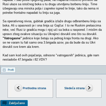
Rusi ulaze sa istočnog boka u tu drugu utvrdjenu borbenu liniju. Time
izbegavaju ona minska polja i zapreke ispred te linije, tako da nema ni
potrebe frontalno napadati tu liniju sa juga.
Sa operativnog nivoa, gubitak gradića izlaže drugu odbrambenu liniju sa
boka. Ali u opasnosti je i ona linija uz Gajčur. I to ne Ruskim prelascima
reke, već Rusi iz gradića mogu i njoj ući sa boka u raspored. I mislim da
upravo zbog ovakve situaciju su Ukrajinci dovukli ono što su dovukli.
"Vatrogasne"
jedinice koje šetaju sa jednog kraja fronta na drugi. Ako
se ne varam tu fali samo ona 3.brigada azov, pa da bude da su Ukri
dovukli sve krem ala krem.
Kad sam kod ovih pojačanja, odnosno "vatrogasnih" jedinica, gde nam
nestadoše 47.brigada i 82.VDV?
Profil
Prethodna strana
Sledeća strana
Zaključano