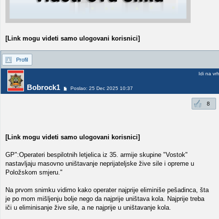
[Link mogu videti samo ulogovani korisnici]
Profil
Idi na vr
Bobrock1
Poslao: 25 Dec 2025 10:37
8
[Link mogu videti samo ulogovani korisnici]
GP":Operateri bespilotnih letjelica iz 35. armije skupine "Vostok"
nastavljaju masovno uništavanje neprijateljske žive sile i opreme u
Položskom smjeru."
Na prvom snimku vidimo kako operater najprije eliminiše pešadinca, šta
je po mom mišljenju bolje nego da najprije uništava kola. Najprije treba
iči u eliminisanje žive sile, a ne najprije u uništavanje kola.