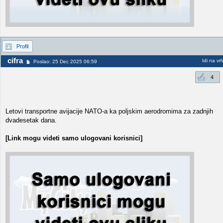
Profil
cifra
Idi na vr
Poslao: 25 Dec 2025 06:59
4
Letovi transportne avijacije NATO-a ka poljskim aerodromima za zadnjih
dvadesetak dana.
[Link mogu videti samo ulogovani korisnici]