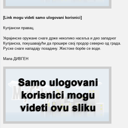
[Link mogu videti samo ulogovani korisnici]
Купјански правац.
Украјинске оружане снаге држе неколико насеља и део западног
Купјанска, покушавајући да прошире свој продор северно од града.
Руске снаге нападају позадину. Жестоке борбе се воде.
Мапа ДИВГЕН