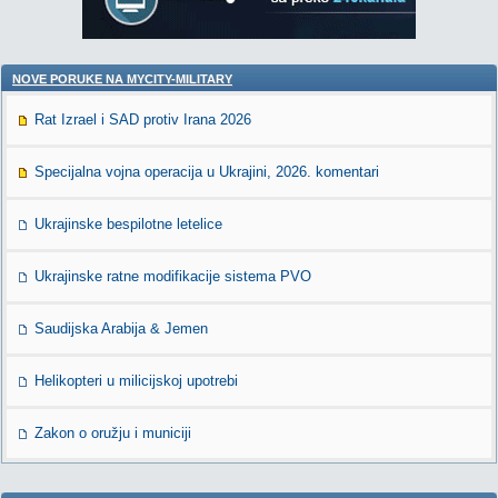
NOVE PORUKE NA MYCITY-MILITARY
Rat Izrael i SAD protiv Irana 2026
Specijalna vojna operacija u Ukrajini, 2026. komentari
Ukrajinske bespilotne letelice
Ukrajinske ratne modifikacije sistema PVO
Saudijska Arabija & Jemen
Helikopteri u milicijskoj upotrebi
Zakon o oružju i municiji