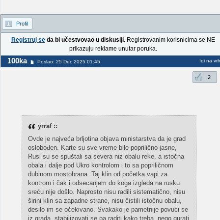
Profil
Registruj se
da bi učestvovao u diskusiji.
Registrovanim korisnicima se NE
prikazuju reklame unutar poruka.
100ka
Idi na vr
Poslao: 25 Dec 2025 01:45
2
yrraf ::
Ovde je najveća brljotina objava ministarstva da je grad
oslobođen. Karte su sve vreme bile poprilično jasne,
Rusi su se spuštali sa severa niz obalu reke, a istočna
obala i dalje pod Ukro kontrolom i to sa popriličnom
dubinom mostobrana. Taj klin od početka vapi za
kontrom i čak i odsecanjem do koga izgleda na rusku
sreću nije došlo. Naprosto nisu radili sistematično, nisu
širini klin sa zapadne strane, nisu čistili istočnu obalu,
desilo im se očekivano. Svakako je pametnije povući se
iz grada, stabilizovati se pa raditi kako treba, nego gurati