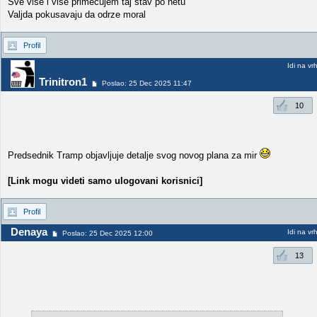
Sve vise i vise primecujem taj stav po netu
Valjda pokusavaju da odrze moral
Profil
Idi na vr
Trinitron1
Poslao: 25 Dec 2025 11:47
10
Predsednik Tramp objavljuje detalje svog novog plana za mir
[Link mogu videti samo ulogovani korisnici]
Profil
Denaya
Idi na vr
Poslao: 25 Dec 2025 12:00
13