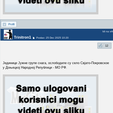
Profil
Idi na vr
Trinitron1
Poslao: 25 Dec 2025 10:20
12
Јединице Јужне групе снага, ослободиле су село Свјато-Покровское
у Доњецкој Народној Републици - МО РФ.