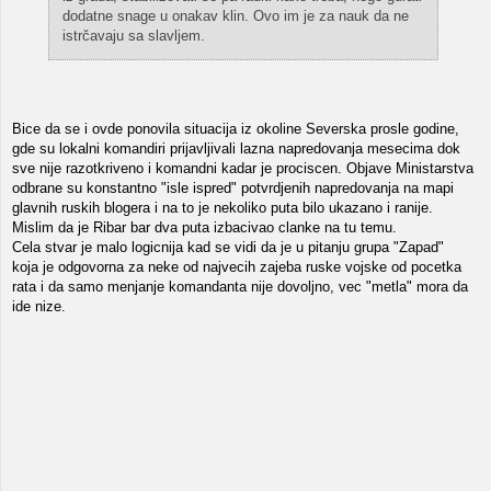
dodatne snage u onakav klin. Ovo im je za nauk da ne
istrčavaju sa slavljem.
Bice da se i ovde ponovila situacija iz okoline Severska prosle godine,
gde su lokalni komandiri prijavljivali lazna napredovanja mesecima dok
sve nije razotkriveno i komandni kadar je prociscen. Objave Ministarstva
odbrane su konstantno "isle ispred" potvrdjenih napredovanja na mapi
glavnih ruskih blogera i na to je nekoliko puta bilo ukazano i ranije.
Mislim da je Ribar bar dva puta izbacivao clanke na tu temu.
Cela stvar je malo logicnija kad se vidi da je u pitanju grupa "Zapad"
koja je odgovorna za neke od najvecih zajeba ruske vojske od pocetka
rata i da samo menjanje komandanta nije dovoljno, vec "metla" mora da
ide nize.