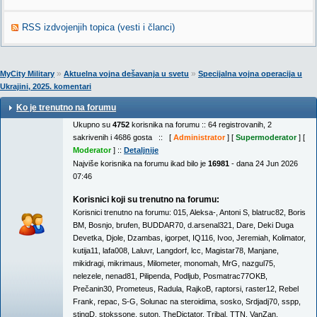
RSS izdvojenjih topica (vesti i članci)
»
»
MyCity Military
Aktuelna vojna dešavanja u svetu
Specijalna vojna operacija u
Ukrajini, 2025. komentari
Ko je trenutno na forumu
Ukupno su
4752
korisnika na forumu :: 64 registrovanih, 2
sakrivenih i 4686 gosta :: [
Administrator
] [
Supermoderator
] [
Moderator
] ::
Detaljnije
Najviše korisnika na forumu ikad bilo je
16981
- dana 24 Jun 2026
07:46
Korisnici koji su trenutno na forumu:
Korisnici trenutno na forumu:
015
,
Aleksa-
,
Antoni S
,
blatruc82
,
Boris
BM
,
Bosnjo
,
brufen
,
BUDDAR70
,
d.arsenal321
,
Dare
,
Deki Duga
Devetka
,
Djole
,
Dzambas
,
igorpet
,
IQ116
,
Ivoo
,
Jeremiah
,
Kolimator
,
kutija11
,
lafa008
,
Laluvr
,
Langdorf
,
lcc
,
Magistar78
,
Manjane
,
mikidragi
,
mikrimaus
,
Milometer
,
monomah
,
MrG
,
nazgul75
,
nelezele
,
nenad81
,
Pilipenda
,
Podljub
,
Posmatrac77OKB
,
Prečanin30
,
Prometeus
,
Radula
,
RajkoB
,
raptorsi
,
raster12
,
Rebel
Frank
,
repac
,
S-G
,
Solunac na steroidima
,
sosko
,
Srdjadj70
,
sspp
,
stingD
,
stokssone
,
suton
,
TheDictator
,
Tribal
,
TTN
,
VanZan
,