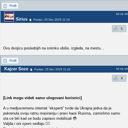
Profil
Idi na vr
Sirius
Poslao: 25 Dec 2025 11:19
5
Ovu dvojicu poslednjih na snimku ubiše, izgleda, na mestu...
Profil
Kajzer Soze
Idi na vr
Poslao: 25 Dec 2025 11:42
4
[Link mogu videti samo ulogovani korisnici]
A u medjuvremenu internet “eksperti” tvrde da Ukrajna jedva da je
pokrenula svoju ratnu masineriju i pravi haos Rusima, zamislimo samo
sta ce biti kad se budu zapravo mobilisali 😳
Valjda i oni sporo sedlaju 🤦‍♂️