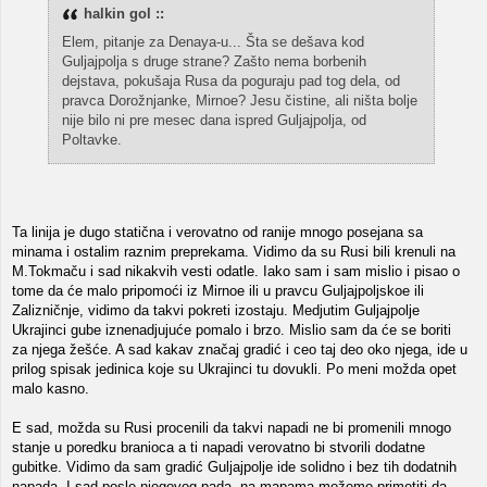
halkin gol ::
Elem, pitanje za Denaya-u... Šta se dešava kod
Guljajpolja s druge strane? Zašto nema borbenih
dejstava, pokušaja Rusa da poguraju pad tog dela, od
pravca Dorožnjanke, Mirnoe? Jesu čistine, ali ništa bolje
nije bilo ni pre mesec dana ispred Guljajpolja, od
Poltavke.
Ta linija je dugo statična i verovatno od ranije mnogo posejana sa
minama i ostalim raznim preprekama. Vidimo da su Rusi bili krenuli na
M.Tokmaču i sad nikakvih vesti odatle. Iako sam i sam mislio i pisao o
tome da će malo pripomoći iz Mirnoe ili u pravcu Guljajpoljskoe ili
Zalizničnje, vidimo da takvi pokreti izostaju. Medjutim Guljajpolje
Ukrajinci gube iznenadjujuće pomalo i brzo. Mislio sam da će se boriti
za njega žešće. A sad kakav značaj gradić i ceo taj deo oko njega, ide u
prilog spisak jedinica koje su Ukrajinci tu dovukli. Po meni možda opet
malo kasno.
E sad, možda su Rusi procenili da takvi napadi ne bi promenili mnogo
stanje u poredku branioca a ti napadi verovatno bi stvorili dodatne
gubitke. Vidimo da sam gradić Guljajpolje ide solidno i bez tih dodatnih
napada. I sad posle njegovog pada, na mapama možemo primetiti da