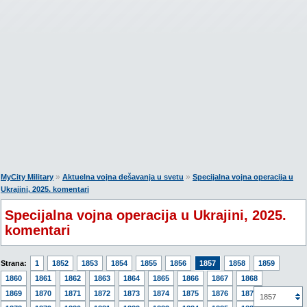
»
»
MyCity Military
Aktuelna vojna dešavanja u svetu
Specijalna vojna operacija u
Ukrajini, 2025. komentari
Specijalna vojna operacija u Ukrajini, 2025.
komentari
Strana:
1
1852
1853
1854
1855
1856
1857
1858
1859
1860
1861
1862
1863
1864
1865
1866
1867
1868
1869
1870
1871
1872
1873
1874
1875
1876
1877
1857