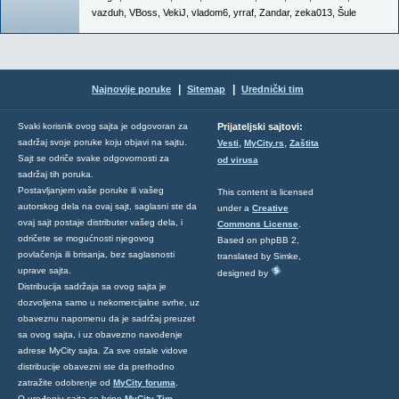
vazduh
,
VBoss
,
VekiJ
,
vladom6
,
yrraf
,
Zandar
,
zeka013
,
Šule
|
|
Najnovije poruke
Sitemap
Urednički tim
Svaki korisnik ovog sajta je odgovoran za
Prijateljski sajtovi:
,
,
sadržaj svoje poruke koju objavi na sajtu.
Vesti
MyCity.rs
Zaštita
Sajt se odriče svake odgovornosti za
od virusa
sadržaj tih poruka.
Postavljanjem vaše poruke ili vašeg
This content is licensed
autorskog dela na ovaj sajt, saglasni ste da
under a
Creative
ovaj sajt postaje distributer vašeg dela, i
Commons License
.
odričete se mogućnosti njegovog
Based on phpBB 2,
povlačenja ili brisanja, bez saglasnosti
translated by Simke,
uprave sajta.
designed by
Distribucija sadržaja sa ovog sajta je
dozvoljena samo u nekomercijalne svrhe, uz
obaveznu napomenu da je sadržaj preuzet
sa ovog sajta, i uz obavezno navođenje
adrese MyCity sajta. Za sve ostale vidove
distribucije obavezni ste da prethodno
zatražite odobrenje od
MyCity foruma
.
O uređenju sajta se brine
MyCity Tim
.