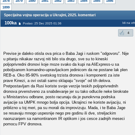
1878
1879
1880
1881
1882
1883
1884
1885
1886
1899
Specijalna vojna operacija u Ukrajini, 2025. komentari
100ka
Idi na vr
Poslao: 25 Dec 2025 01:36
4
Previse je daleko otisla ova prica o Baba Jagi i ruskom "odgovoru". Nije
u pitanju nikakav razvoj niti bilo sta drugo, sve su to kineski
poljoprivredni dronovi koje moze svako da kupi na AliExpress-u sa
poboljsanom komandno-upravljackom jedinicom da ne postane lak plen
REB-a. Oko 85-90% svetskog trzista dronova i komponenti za iste
prave Kinezi, a ovi ostali samo sklapaju "svoje" od tih delova.
Pretpostavljam da Rusi koriste svoje verzije teskih poljoprivrednih
dronova prvenstveno za snabdevanje jer su tako odlucile neke birokrate
u Ministarstvu odbrane, posto racunaju da je punokrvna podrska
avijacije sa UMPK mnogo bolja opcija. Ukrajinci ne koriste avijaciju, ni
priblizno u toj meri, pa su morali da improvizuju. Mada, i te Baba Jage
se resavaju mnogo uspesnije nego pre godinu ili dve, streljackim
naoruzanjem sa namontiranom IR optikom i jos cesce zadnjih meseci
pomocu FPV dronova.