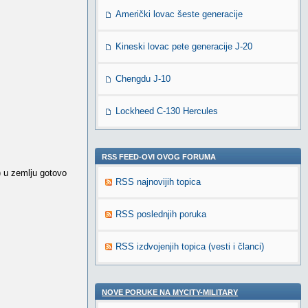
Američki lovac šeste generacije
Kineski lovac pete generacije J-20
Chengdu J-10
Lockheed C-130 Hercules
RSS FEED-OVI OVOG FORUMA
) u zemlju gotovo
RSS najnovijih topica
RSS poslednjih poruka
RSS izdvojenjih topica (vesti i članci)
NOVE PORUKE NA MYCITY-MILITARY