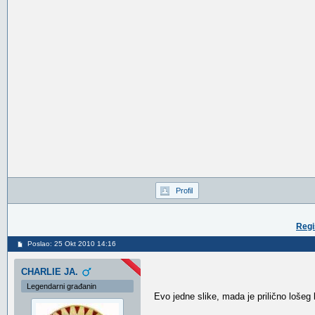
Profil
Regi
Poslao: 25 Okt 2010 14:16
CHARLIE JA.
Legendarni građanin
Evo jedne slike, mada je prilično lošeg k