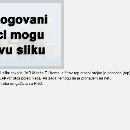
sliku takođe JAR Miraža F1 kome je čitav rep otpao! stojao je poboden (rep
a AK-47 stoji pored njega. Ali sada nemogu da je pronađem na netu.
i oba su gađana sa R-60.