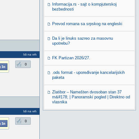
Informacija.rs - sajt o kompjuterskoj
bezbednosti
Prevod romana sa srpskog na engleski
Da li je linuks sazreo za masovnu
upotrebu?
Idi na vrh
FK Partizan 2026/27.
0
.ods format - upoređivanje kancelarijskih
paketa
Zlatibor – Namešten dvosoban stan 37
m&#178; | Panoramski pogled | Direktno od
vlasnika
Idi na vrh
0