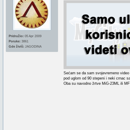
Pridružio:
05 Apr 2009
Poruke:
3861
Gde živiš:
JAGODINA
Sećam se da sam svojevremeno video i 
pod uglom od 90 stepeni i neki crnac s
Oba su navodno žrtve MiG-23ML ili MF 