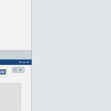
Idi na vrh
0