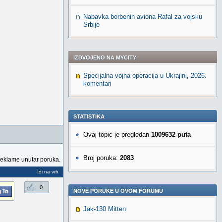
Nabavka borbenih aviona Rafal za vojsku
Srbije
IZDVOJENO NA MYCITY
Specijalna vojna operacija u Ukrajini, 2026.
komentari
STATISTIKA
Ovaj topic je pregledan
1009632 puta
Broj poruka:
2083
reklame unutar poruka.
Idi na vrh
0
NOVE PORUKE U OVOM FORUMU
Jak-130 Mitten