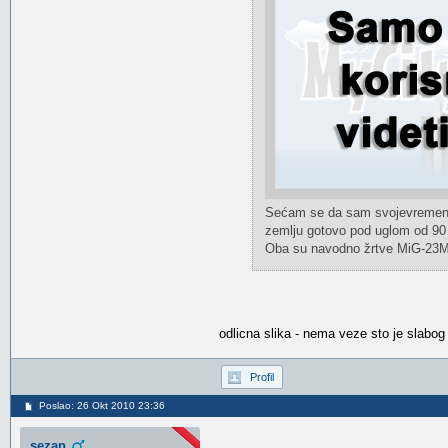
Sećam se da sam svojevremeno v
zemlju gotovo pod uglom od 90 
Oba su navodno žrtve MiG-23ML
odlicna slika - nema veze sto je slabog 
Profil
Poslao: 26 Okt 2010 23:36
sezan