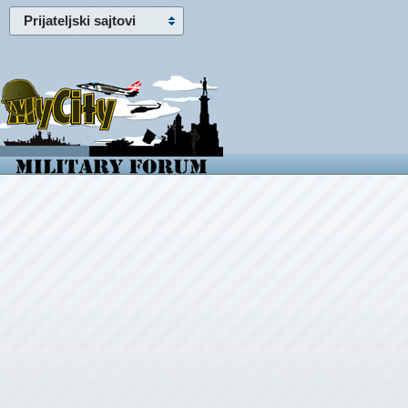
Prijateljski sajtovi