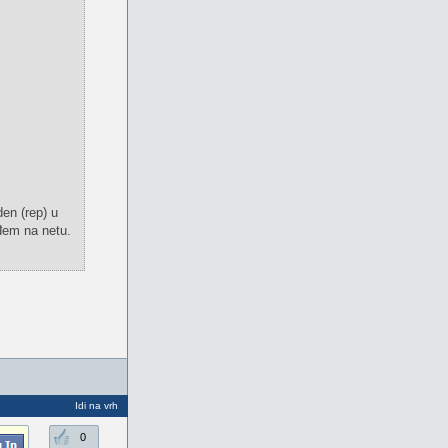
en (rep) u
đem na netu.
Idi na vrh
0