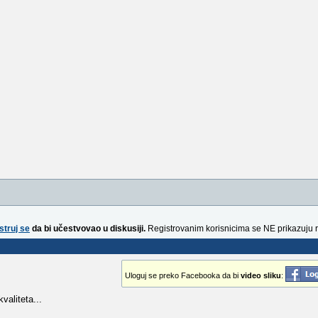
struj se
da bi učestvovao u diskusiji.
Registrovanim korisnicima se NE prikazuju 
Uloguj se preko Facebooka da bi
video sliku
:
valiteta...