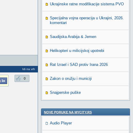
Ukrajinske ratne modifikacije sistema PVO
Specijalna vojna operacija u Ukrajini, 2026.
komentari
Saudijska Arabija & Jemen
Helikopteri u milicijskoj upotrebi
Rat Izrael i SAD protiv Irana 2026
Idi na vrh
Zakon o oružju i municiji
0
Snajperske puške
NOVE PORUKE NA MYCITY.RS
Audio Player