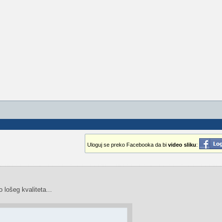
Uloguj se preko Facebooka da bi
video sliku
:
 lošeg kvaliteta...