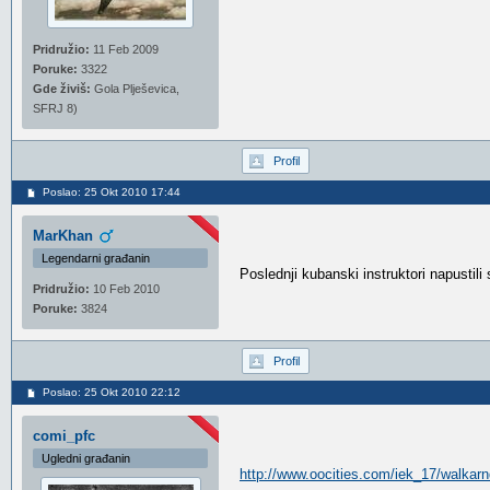
Pridružio:
11 Feb 2009
Poruke:
3322
Gde živiš:
Gola Plješevica,
SFRJ 8)
Profil
Poslao: 25 Okt 2010 17:44
MarKhan
Legendarni građanin
Poslednji kubanski instruktori napustil
Pridružio:
10 Feb 2010
Poruke:
3824
Profil
Poslao: 25 Okt 2010 22:12
comi_pfc
Ugledni građanin
http://www.oocities.com/iek_17/walka