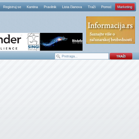
Registruj se
Kantina
Pravilnik
Lista članova
Traži
Pomoć
Marketing