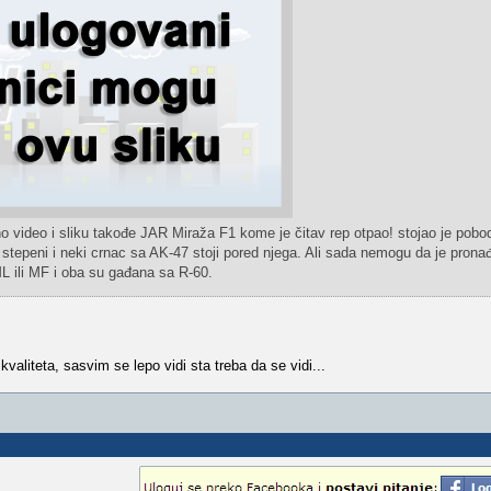
ideo i sliku takođe JAR Miraža F1 kome je čitav rep otpao! stojao je pobod
stepeni i neki crnac sa AK-47 stoji pored njega. Ali sada nemogu da je prona
 ili MF i oba su gađana sa R-60.
kvaliteta, sasvim se lepo vidi sta treba da se vidi...