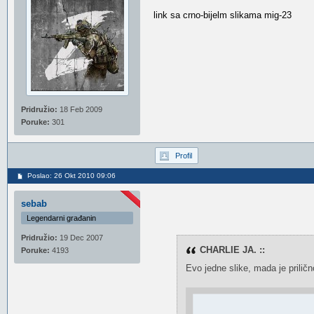
link sa crno-bijelm slikama mig-23
Pridružio:
18 Feb 2009
Poruke:
301
Profil
Poslao: 26 Okt 2010 09:06
sebab
Legendarni građanin
Pridružio:
19 Dec 2007
CHARLIE JA. ::
Poruke:
4193
Evo jedne slike, mada je prilično