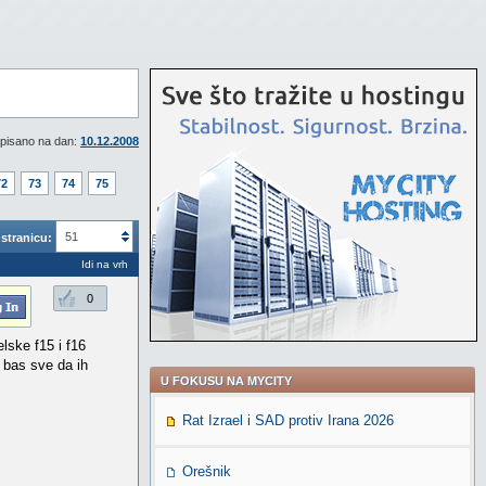
pisano na dan:
10.12.2008
72
73
74
75
51
stranicu:
Idi na vrh
0
elske f15 i f16
i bas sve da ih
U FOKUSU NA MYCITY
Rat Izrael i SAD protiv Irana 2026
Orešnik