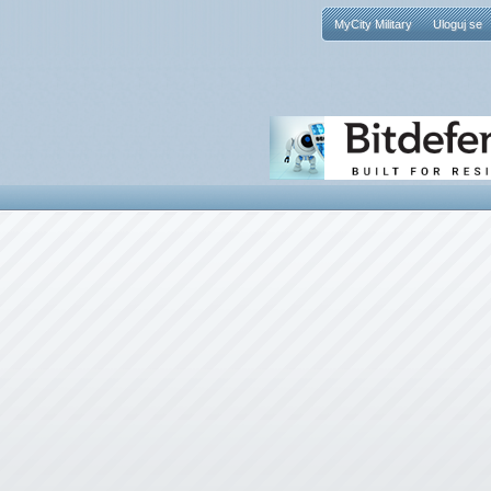
MyCity Military
Uloguj se