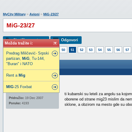
»
»
MyCity Military
Avioni
MiG-23/27
MiG-23/27
Napiši novu temu
Odgovori
Možda tražite i:
Strana:
1
46
47
48
49
50
51
52
53
54
55
56
57
Predrag Miličević- Srpski
76
77
78
79
80
209
partizan,
MiG
, Tu-144,
"Buran" i NATO
MiG-23/27
Poslao: 25 Okt 2010 13:56
Rent a
Mig
sebab
MIG
-25 Foxbat
Legendarni građanin
ti kubanski su leteli za angolu sa kojom
Pridružio:
19 Dec 2007
oborene od strane mig23 mislim da nema sl
Poruke:
4193
sklone, a obzirom na mesto gde su obo