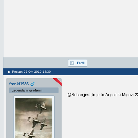
Profil
Poslao: 25 Okt 2010 14:30
frenki1986
Legendarni građanin
@Sebab,jest,to je to.Angolski Migovi 23