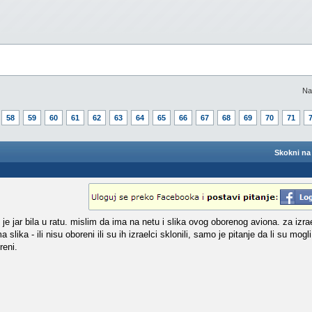
Na
58
59
60
61
62
63
64
65
66
67
68
69
70
71
Skokni na 
 je jar bila u ratu. mislim da ima na netu i slika ovog oborenog aviona. za izra
ika - ili nisu oboreni ili su ih izraelci sklonili, samo je pitanje da li su mogl
reni.