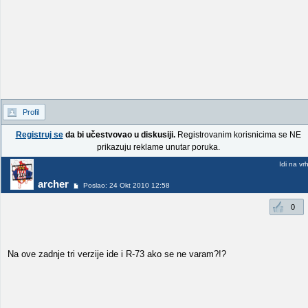
Profil
Registruj se
da bi učestvovao u diskusiji.
Registrovanim korisnicima se NE
prikazuju reklame unutar poruka.
Idi na vr
archer
Poslao: 24 Okt 2010 12:58
0
Na ove zadnje tri verzije ide i R-73 ako se ne varam?!?