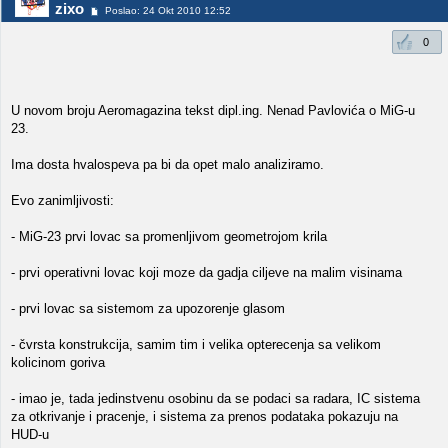
zixo
Poslao: 24 Okt 2010 12:52
0
U novom broju Aeromagazina tekst dipl.ing. Nenad Pavlovića o MiG-u
23.
Ima dosta hvalospeva pa bi da opet malo analiziramo.
Evo zanimljivosti:
- MiG-23 prvi lovac sa promenljivom geometrojom krila
- prvi operativni lovac koji moze da gadja ciljeve na malim visinama
- prvi lovac sa sistemom za upozorenje glasom
- čvrsta konstrukcija, samim tim i velika opterecenja sa velikom
kolicinom goriva
- imao je, tada jedinstvenu osobinu da se podaci sa radara, IC sistema
za otkrivanje i pracenje, i sistema za prenos podataka pokazuju na
HUD-u