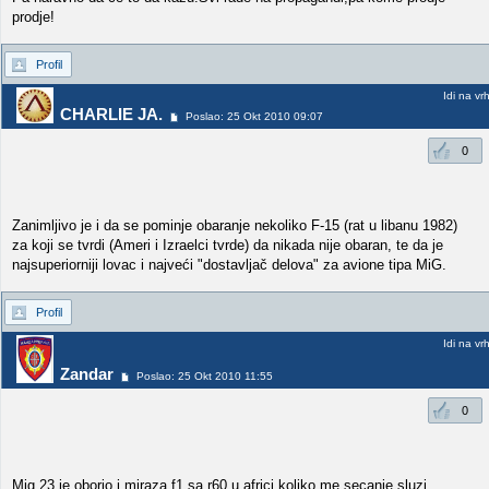
prodje!
Profil
Idi na vr
CHARLIE JA.
Poslao: 25 Okt 2010 09:07
0
Zanimljivo je i da se pominje obaranje nekoliko F-15 (rat u libanu 1982)
za koji se tvrdi (Ameri i Izraelci tvrde) da nikada nije obaran, te da je
najsuperiorniji lovac i najveći "dostavljač delova" za avione tipa MiG.
Profil
Idi na vr
Zandar
Poslao: 25 Okt 2010 11:55
0
Mig 23 je oborio i miraza f1 sa r60 u africi koliko me secanje sluzi.