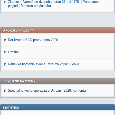
Zlatibor – Namešten dvosoban stan 37 m&#178; | Panoramski
pogled | Direktno od vlasnika
U FOKUSU NA MYCITY
Rat Izrael i SAD protiv Irana 2026
Orešnik
Nabavka borbenih aviona Rafal za vojsku Srbije
IZDVOJENO NA MYCITY
Specijalna vojna operacija u Ukrajini, 2026. komentari
STATISTIKA