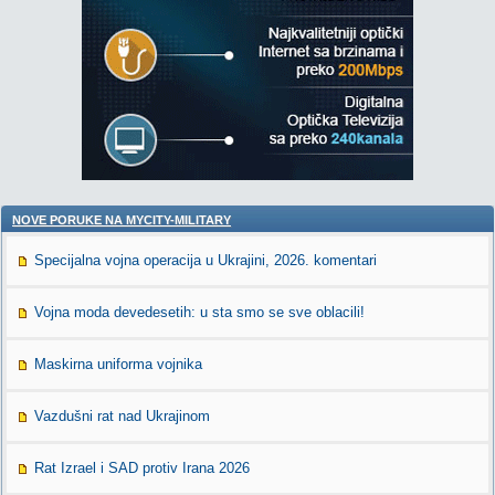
NOVE PORUKE NA MYCITY-MILITARY
Specijalna vojna operacija u Ukrajini, 2026. komentari
Vojna moda devedesetih: u sta smo se sve oblacili!
Maskirna uniforma vojnika
Vazdušni rat nad Ukrajinom
Rat Izrael i SAD protiv Irana 2026