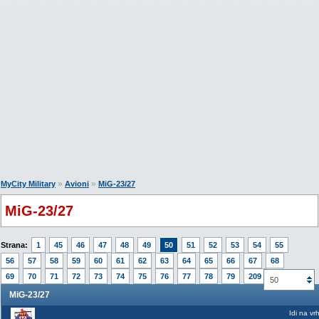
»
»
MyCity Military
Avioni
MiG-23/27
MiG-23/27
Strana:
1
45
46
47
48
49
50
51
52
53
54
55
56
57
58
59
60
61
62
63
64
65
66
67
68
69
70
71
72
73
74
75
76
77
78
79
209
50
MiG-23/27
Idi na vr