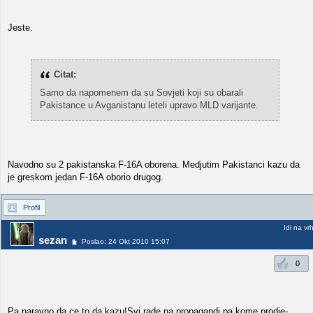
Jeste.
Citat:
Samo da napomenem da su Sovjeti koji su obarali
Pakistance u Avganistanu leteli upravo MLD varijante.
Navodno su 2 pakistanska F-16A oborena. Medjutim Pakistanci kazu da
je greskom jedan F-16A oborio drugog.
Profil
Idi na vr
sezan
Poslao: 24 Okt 2010 15:07
0
Pa naravno da ce to da kazu!Svi rade na propagandi,pa kome prodje-