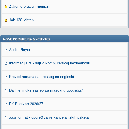
Zakon o oružju i municiji
Jak-130 Mitten
NOVE PORUKE NA MYCITY.RS
Audio Player
Informacija.rs - sajt o kompjuterskoj bezbednosti
Prevod romana sa srpskog na engleski
Da li je linuks sazreo za masovnu upotrebu?
FK Partizan 2026/27.
.ods format - upoređivanje kancelarijskih paketa