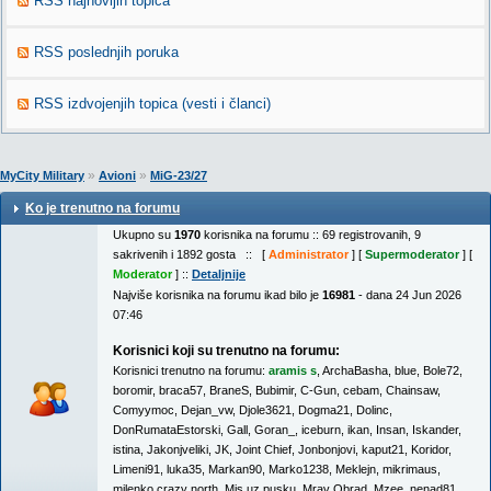
RSS najnovijih topica
RSS poslednjih poruka
RSS izdvojenjih topica (vesti i članci)
»
»
MyCity Military
Avioni
MiG-23/27
Ko je trenutno na forumu
Ukupno su
1970
korisnika na forumu :: 69 registrovanih, 9
sakrivenih i 1892 gosta :: [
Administrator
] [
Supermoderator
] [
Moderator
] ::
Detaljnije
Najviše korisnika na forumu ikad bilo je
16981
- dana 24 Jun 2026
07:46
Korisnici koji su trenutno na forumu:
Korisnici trenutno na forumu:
aramis s
,
ArchaBasha
,
blue
,
Bole72
,
boromir
,
braca57
,
BraneS
,
Bubimir
,
C-Gun
,
cebam
,
Chainsaw
,
Comyymoc
,
Dejan_vw
,
Djole3621
,
Dogma21
,
Dolinc
,
DonRumataEstorski
,
Gall
,
Goran_
,
iceburn
,
ikan
,
Insan
,
Iskander
,
istina
,
Jakonjveliki
,
JK
,
Joint Chief
,
Jonbonjovi
,
kaput21
,
Koridor
,
Limeni91
,
luka35
,
Markan90
,
Marko1238
,
Meklejn
,
mikrimaus
,
milenko crazy north
,
Mis uz pusku
,
Mrav Obrad
,
Mzee
,
nenad81
,