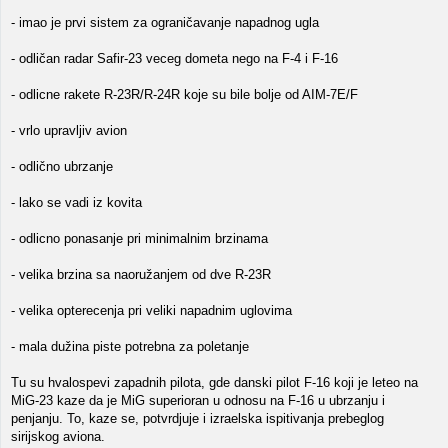
- imao je prvi sistem za ograničavanje napadnog ugla
- odličan radar Safir-23 veceg dometa nego na F-4 i F-16
- odlicne rakete R-23R/R-24R koje su bile bolje od AIM-7E/F
- vrlo upravljiv avion
- odlično ubrzanje
- lako se vadi iz kovita
- odlicno ponasanje pri minimalnim brzinama
- velika brzina sa naoružanjem od dve R-23R
- velika opterecenja pri veliki napadnim uglovima
- mala dužina piste potrebna za poletanje
Tu su hvalospevi zapadnih pilota, gde danski pilot F-16 koji je leteo na
MiG-23 kaze da je MiG superioran u odnosu na F-16 u ubrzanju i
penjanju. To, kaze se, potvrdjuje i izraelska ispitivanja prebeglog
sirijskog aviona.