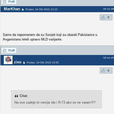
Profil
MarKhan
Idi na vr
Poslao: 24 Okt 2010 13:10
0
Samo da napomenem da su Sovjeti koji su obarali Pakistance u
Avganistanu leteli upravo MLD varijante.
Profil
Idi na vr
zixo
Poslao: 24 Okt 2010 13:52
0
Citat:
Na ove zadnje tri verzije ide i R-73 ako se ne varam?!?