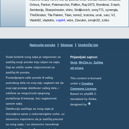
Orlova
,
Parker
,
Polemarchoi
,
Polifon
,
Ray1973
,
Romibrat
,
S-lash
,
Semberija
,
Sharpshooter
,
shiro
,
Smiljkovich
,
sony771
,
synergia
,
TheDictator
,
Tila Painen
,
Titan
,
tomo2
,
trutcina
,
uruk
,
vaci
,
VJ
,
Vlado82
,
vladulns
,
voja64
,
wize
,
Zavulon
,
zivojin32
,
zziko
|
|
Najnovije poruke
Sitemap
Urednički tim
Svaki korisnik ovog sajta je odgovoran za
Prijateljski sajtovi:
,
,
sadržaj svoje poruke koju objavi na sajtu.
Vesti
MyCity.rs
Zaštita
Sajt se odriče svake odgovornosti za
od virusa
sadržaj tih poruka.
Postavljanjem vaše poruke ili vašeg
This content is licensed
autorskog dela na ovaj sajt, saglasni ste da
under a
Creative
ovaj sajt postaje distributer vašeg dela, i
Commons License
.
odričete se mogućnosti njegovog
Based on phpBB 2,
povlačenja ili brisanja, bez saglasnosti
translated by Simke,
uprave sajta.
designed by
Distribucija sadržaja sa ovog sajta je
dozvoljena samo u nekomercijalne svrhe, uz
obaveznu napomenu da je sadržaj preuzet
sa ovog sajta, i uz obavezno navođenje