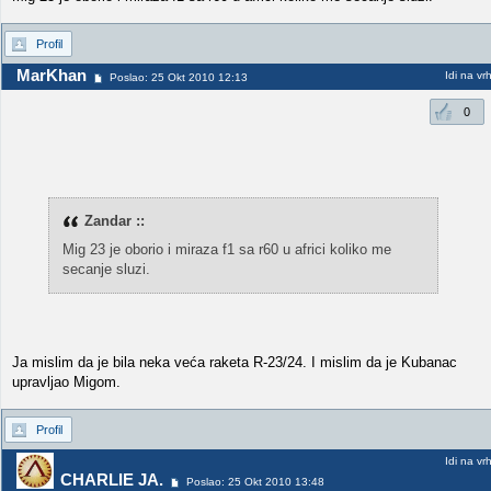
Profil
MarKhan
Idi na vr
Poslao: 25 Okt 2010 12:13
0
Zandar ::
Mig 23 je oborio i miraza f1 sa r60 u africi koliko me
secanje sluzi.
Ja mislim da je bila neka veća raketa R-23/24. I mislim da je Kubanac
upravljao Migom.
Profil
Idi na vr
CHARLIE JA.
Poslao: 25 Okt 2010 13:48