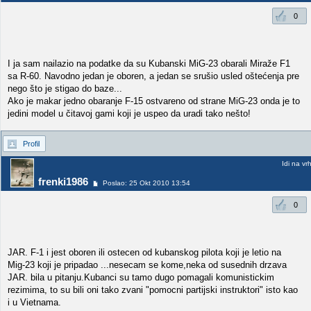
0
I ja sam nailazio na podatke da su Kubanski MiG-23 obarali Miraže F1
sa R-60. Navodno jedan je oboren, a jedan se srušio usled oštećenja pre
nego što je stigao do baze...
Ako je makar jedno obaranje F-15 ostvareno od strane MiG-23 onda je to
jedini model u čitavoj gami koji je uspeo da uradi tako nešto!
Profil
Idi na vr
frenki1986
Poslao: 25 Okt 2010 13:54
0
JAR. F-1 i jest oboren ili ostecen od kubanskog pilota koji je letio na
Mig-23 koji je pripadao ...nesecam se kome,neka od susednih drzava
JAR. bila u pitanju.Kubanci su tamo dugo pomagali komunistickim
rezimima, to su bili oni tako zvani "pomocni partijski instruktori" isto kao
i u Vietnama.