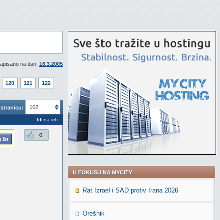
apisano na dan:
16.3.2005
120
121
122
102
stranicu:
Idi na vrh
0
U FOKUSU NA MYCITY
Rat Izrael i SAD protiv Irana 2026
Orešnik