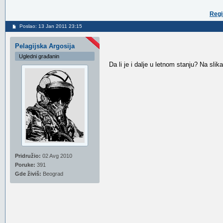
Regi
Poslao: 13 Jan 2011 23:15
Pelagijska Argosija
Ugledni građanin
Da li je i dalje u letnom stanju? Na sli
Pridružio:
02 Avg 2010
Poruke:
391
Gde živiš:
Beograd