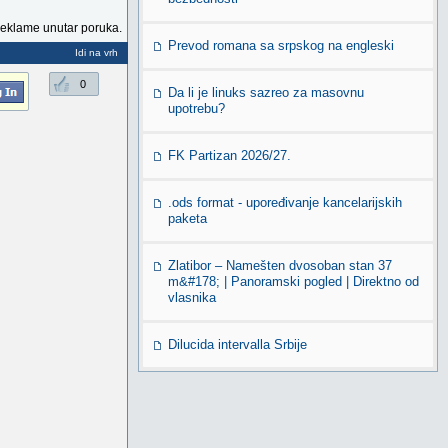
reklame unutar poruka.
Prevod romana sa srpskog na engleski
Idi na vrh
0
Da li je linuks sazreo za masovnu
upotrebu?
FK Partizan 2026/27.
.ods format - upoređivanje kancelarijskih
paketa
Zlatibor – Namešten dvosoban stan 37
m&#178; | Panoramski pogled | Direktno od
vlasnika
Dilucida intervalla Srbije