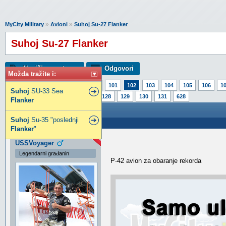
»
»
MyCity Military
Avioni
Suhoj Su-27 Flanker
Suhoj Su-27 Flanker
Napiši novu temu
Odgovori
Možda tražite i:
Strana:
1
97
98
99
100
101
102
103
104
105
106
1
Suhoj
SU-33 Sea
123
124
125
126
127
128
129
130
131
628
Flanker
Suhoj Su-27 Flanker
Suhoj
Su-35 "poslednji
Poslao: 13 Jan 2011 22:59
Flanker
"
USSVoyager
Legendarni građanin
P-42 avion za obaranje rekorda