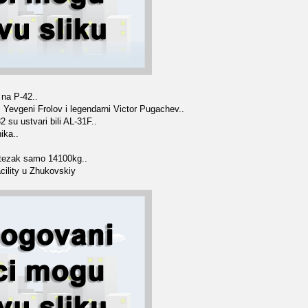
i na P-42..
, Yevgeni Frolov i legendarni Victor Pugachev..
 su ustvari bili AL-31F..
ika..
o tezak samo 14100kg..
cility u Zhukovskiy