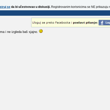
struj se
da bi učestvovao u diskusiji.
Registrovanim korisnicima se NE prikazuju 
kama i ne izgleda baš sjajno.