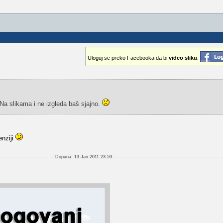
Uloguj se preko Facebooka da bi
video sliku
:
? Na slikama i ne izgleda baš sjajno.
enziji
Dopuna: 13 Jan 2011 23:59