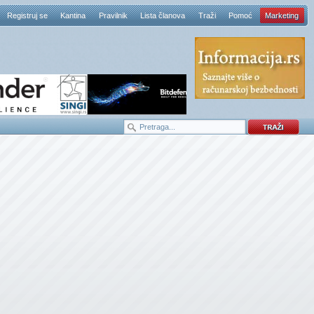
Registruj se
Kantina
Pravilnik
Lista članova
Traži
Pomoć
Marketing