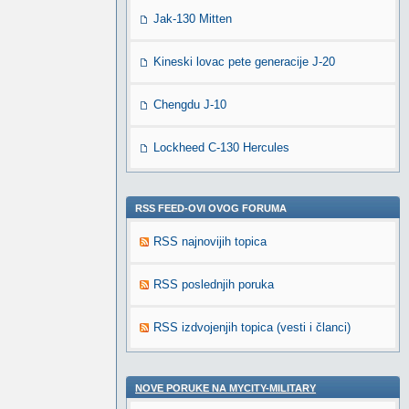
Jak-130 Mitten
Kineski lovac pete generacije J-20
Chengdu J-10
Lockheed C-130 Hercules
RSS FEED-OVI OVOG FORUMA
RSS najnovijih topica
RSS poslednjih poruka
RSS izdvojenjih topica (vesti i članci)
NOVE PORUKE NA MYCITY-MILITARY