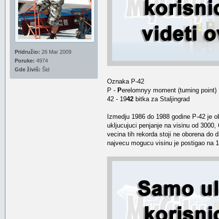
Pridružio:
26 Mar 2009
Poruke:
4974
Gde živiš:
Šid
Oznaka P-42
P -
P
erelomnyy moment (turning point)
42 - 19
42
bitka za Staljingrad
Izmedju 1986 do 1988 godine P-42 je ob
ukljucujuci penjanje na visinu od 3000,
vecina tih rekorda stoji ne oborena do 
najvecu mogucu visinu je postigao na 