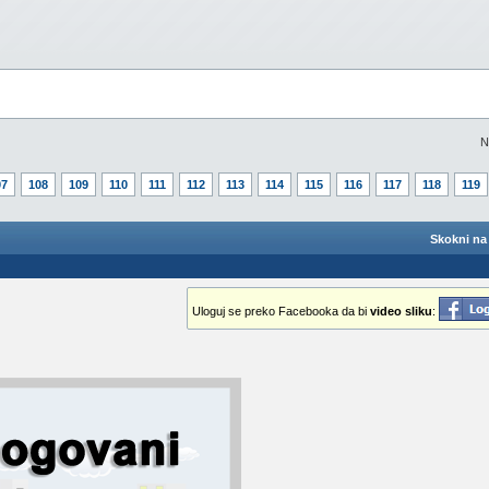
N
07
108
109
110
111
112
113
114
115
116
117
118
119
Skokni na 
Uloguj se preko Facebooka da bi
video sliku
: