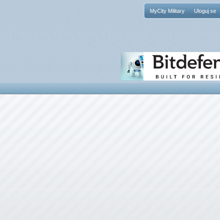
MyCity Military
Uloguj se