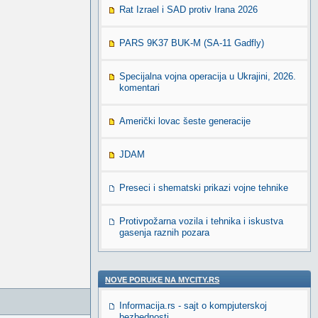
Rat Izrael i SAD protiv Irana 2026
PARS 9K37 BUK-M (SA-11 Gadfly)
Specijalna vojna operacija u Ukrajini, 2026.
komentari
Američki lovac šeste generacije
JDAM
Preseci i shematski prikazi vojne tehnike
Protivpožarna vozila i tehnika i iskustva
gasenja raznih pozara
NOVE PORUKE NA MYCITY.RS
Informacija.rs - sajt o kompjuterskoj
bezbednosti