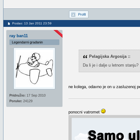
Profil
Poslao: 13 Jan 2011 23:59
ray ban11
Legendarni građanin
Pelagijska Argosija ::
Da li je i dalje u letnom stanju
ne kolega, odavno je on u zasluzenoj p
Pridružio:
17 Sep 2010
Poruke:
24129
ponocni vatromet