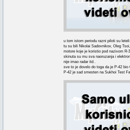
u tom istom periodu razni piloti su letel
tu su bili Nikolai Sadovnikov, Oleg Tsoi
motore koje je koristio pod nazivom R-32
skinuta su mu sva naoruzanja i elektron
nije imao radar itd..
sve to je dovelo do toga da je P-42 bi
P-42 je sad smesten na Sukhoi Test Fa