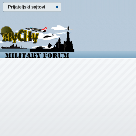
Prijateljski sajtovi