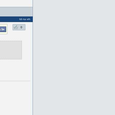
Idi na vrh
0