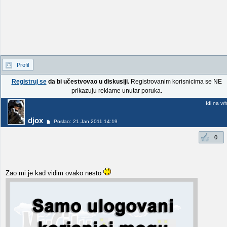
Profil
Registruj se
da bi učestvovao u diskusiji.
Registrovanim korisnicima se NE
prikazuju reklame unutar poruka.
Idi na vr
djox
Poslao: 21 Jan 2011 14:19
0
Zao mi je kad vidim ovako nesto