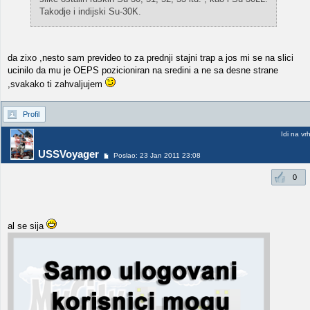
Takodje i indijski Su-30K.
da zixo ,nesto sam prevideo to za prednji stajni trap a jos mi se na slici
ucinilo da mu je OEPS pozicioniran na sredini a ne sa desne strane
,svakako ti zahvaljujem
Profil
Idi na vr
USSVoyager
Poslao: 23 Jan 2011 23:08
0
al se sija