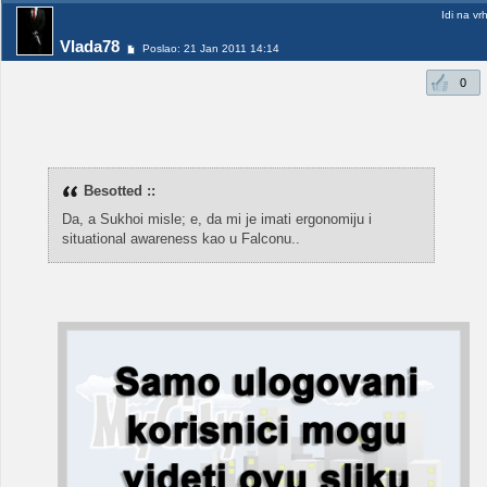
Idi na vr
Vlada78
Poslao: 21 Jan 2011 14:14
0
Besotted ::
Da, a Sukhoi misle; e, da mi je imati ergonomiju i
situational awareness kao u Falconu..