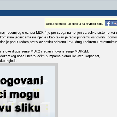
Uloguj se preko Facebooka da bi
video sliku
:
najmodernijeg u oznaci MDK-4 je pre svega namenjen za velike sisteme koi 
romskim jedinicama inžinjerije i kao takav je radio pripremu osnovnih i pomo
acije poput radara,protiv avionsku odbranu i svu drugu pokretnu infrastruktu
iz ove druge serije MDK2 i jedan ili dva iz serije MDK-2M.
 dozerskog noža i nešto jačim pumpama hidraulike -veći kapacitet,
ako izgleda..