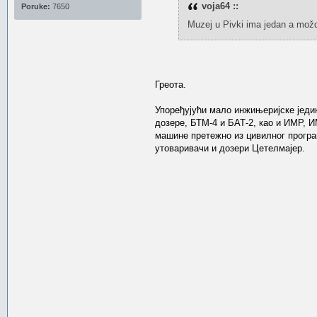
voja64 ::
Poruke:
7650
Muzej u Pivki ima jedan a možd
Греота.
Упоређујући мало инжињеријске једин
дозере, БТМ-4 и БАТ-2, као и ИМР, 
машине претежно из цивилног програ
утоваривачи и дозери Цетелмајер.