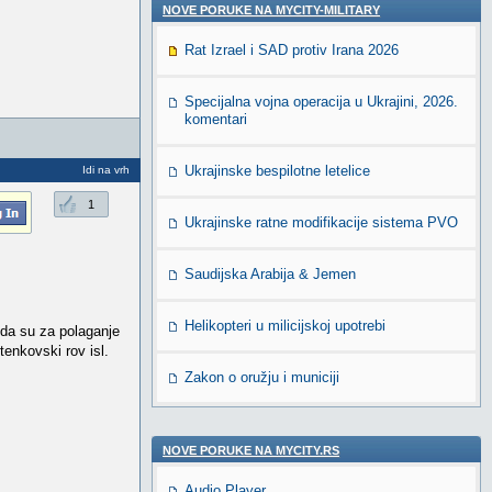
NOVE PORUKE NA MYCITY-MILITARY
Rat Izrael i SAD protiv Irana 2026
Specijalna vojna operacija u Ukrajini, 2026.
komentari
Ukrajinske bespilotne letelice
Idi na vrh
1
Ukrajinske ratne modifikacije sistema PVO
Saudijska Arabija & Jemen
Helikopteri u milicijskoj upotrebi
 da su za polaganje
tenkovski rov isl.
Zakon o oružju i municiji
NOVE PORUKE NA MYCITY.RS
Audio Player