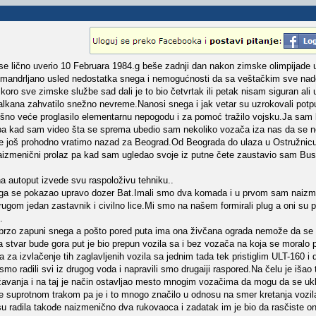
e lično uverio 10 Februara 1984.g beše zadnji dan nakon zimske olimpijade u
i smandrljano usled nedostatka snega i nemogućnosti da sa veštačkim sve n
oro sve zimske službe sad dali je to bio četvrtak ili petak nisam siguran al
 Balkana zahvatilo snežno nevreme.Nanosi snega i jak vetar su uzrokovali pot
ršno veće proglasilo elementarnu nepogodu i za pomoć tražilo vojsku.Ja sam 
 pa kad sam video šta se sprema ubedio sam nekoliko vozača iza nas da se n
 je još prohodno vratimo nazad za Beograd.Od Beograda do ulaza u Ostružnicu
 naizmenični prolaz pa kad sam ugledao svoje iz putne čete zaustavio sam Bus
a autoput izvede svu raspoloživu tehniku..
a se pokazao upravo dozer Bat.Imali smo dva komada i u prvom sam naizmen
rugom jedan zastavnik i civilno lice.Mi smo na našem formirali plug a oni su 
.
zo zapuni snega a pošto pored puta ima ona živčana ograda nemože da se si
stvar bude gora put je bio prepun vozila sa i bez vozača na koja se moralo p
a za izvlačenje tih zaglavljenih vozila sa jednim tada tek pristiglim ULT-160
smo radili svi iz drugog voda i napravili smo drugaiji raspored.Na čelu je išao
žavanja i na taj je način ostavljao mesto mnogim vozačima da mogu da se ukl
se suprotnom trakom pa je i to mnogo značilo u odnosu na smer kretanja vozil
su radila takođe naizmenično dva rukovaoca i zadatak im je bio da rasčiste on