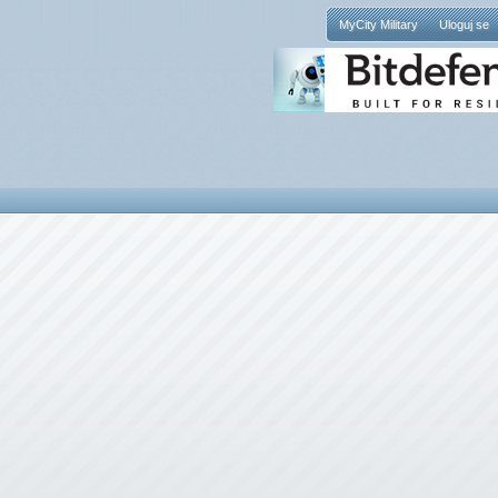
MyCity Military
Uloguj se