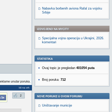
Nabavka borbenih aviona Rafal za vojsku
Srbije
IZDVOJENO NA MYCITY
Specijalna vojna operacija u Ukrajini, 2026.
komentari
STATISTIKA
Ovaj topic je pregledan
401054 puta
Broj poruka:
712
reklame unutar poruka.
Idi na vrh
2
NOVE PORUKE U OVOM FORUMU
Uništavanje municije