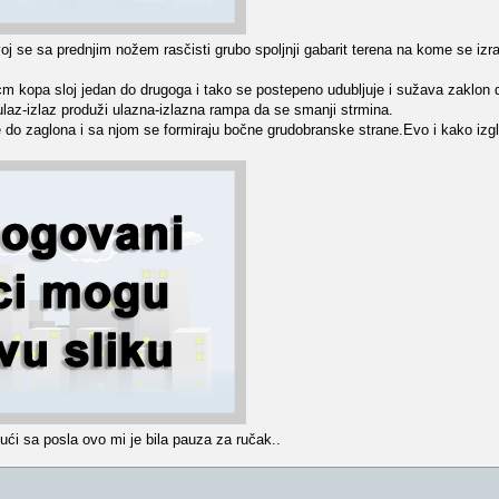
oj se sa prednjim nožem rasčisti grubo spoljnji gabarit terena na kome se izra
 kopa sloj jedan do drugoga i tako se postepeno udubljuje i sužava zaklon 
ulaz-izlaz produži ulazna-izlazna rampa da se smanji strmina.
 do zaglona i sa njom se formiraju bočne grudobranske strane.Evo i kako izg
ći sa posla ovo mi je bila pauza za ručak..