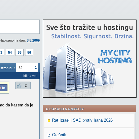
Napisano na dan:
8.5.2009
53
54
55
56
32
stranicu:
Idi na vrh
2
amo da kazem da je
U FOKUSU NA MYCITY
Rat Izrael i SAD protiv Irana 2026
Orešnik