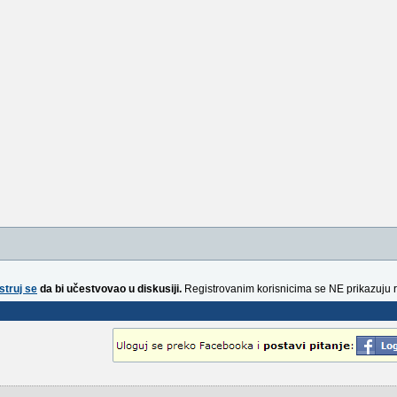
struj se
da bi učestvovao u diskusiji.
Registrovanim korisnicima se NE prikazuju 