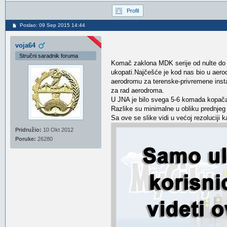
Profil
Poslao: 09 Sep 2015 14:44
voja64
Stručni saradnik foruma
Komač zaklona MDK serije od nulte do 
ukopati.Najčešće je kod nas bio u aerod
aerodromu za terenske-privremene instal
za rad aerodroma.
U JNA je bilo svega 5-6 komada kopača 
Razlike su minimalne u obliku prednjeg
Sa ove se slike vidi u većoj rezoluciji k
Pridružio:
10 Okt 2012
Poruke:
26280