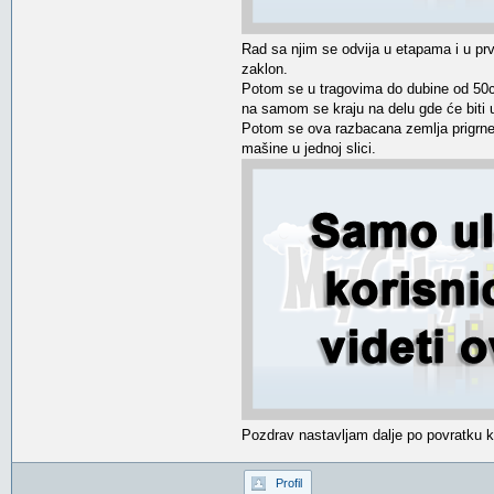
Rad sa njim se odvija u etapama i u prv
zaklon.
Potom se u tragovima do dubine od 50cm
na samom se kraju na delu gde će biti 
Potom se ova razbacana zemlja prigrne
mašine u jednoj slici.
Pozdrav nastavljam dalje po povratku ku
Profil