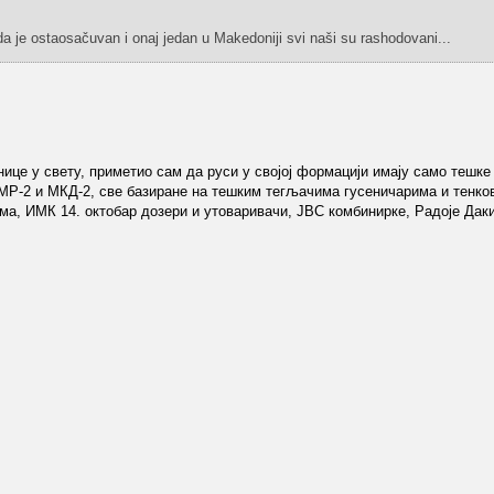
a je ostaosačuvan i onaj jedan u Makedoniji svi naši su rashodovani...
ице у свету, приметио сам да руси у својој формацији имају само тешке
ИМР-2 и МКД-2, све базиране на тешким тегљачима гусеничарима и тенко
ма, ИМК 14. октобар дозери и утоваривачи, ЈBC комбинирке, Радоје Даки