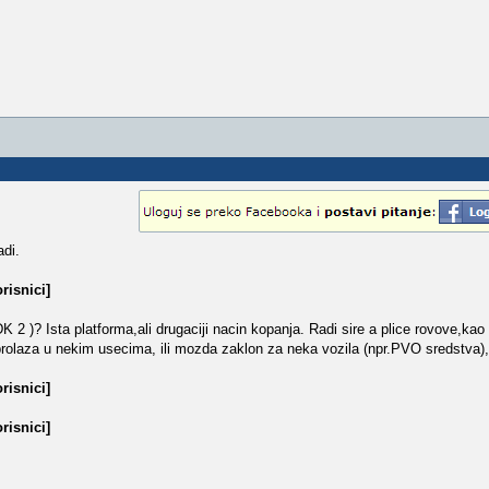
adi.
risnici]
 )? Ista platforma,ali drugaciji nacin kopanja. Radi sire a plice rovove,kao
e prolaza u nekim usecima, ili mozda zaklon za neka vozila (npr.PVO sredstva),
risnici]
risnici]