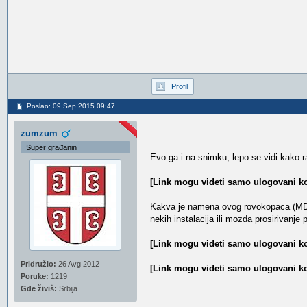
Profil
Poslao: 09 Sep 2015 09:47
zumzum
Super građanin
Evo ga i na snimku, lepo se vidi kako r
[Link mogu videti samo ulogovani ko
Kakva je namena ovog rovokopaca (MDK 2
nekih instalacija ili mozda prosirivanj
[Link mogu videti samo ulogovani ko
Pridružio:
26 Avg 2012
[Link mogu videti samo ulogovani ko
Poruke:
1219
Gde živiš:
Srbija