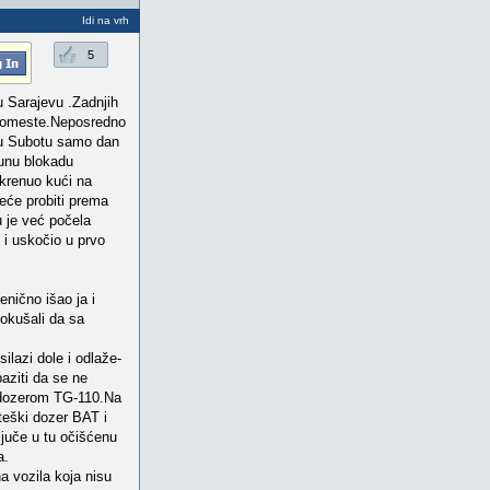
Idi na vrh
5
 Sarajevu .Zadnjih
adomeste.Neposredno
i u Subotu samo dan
punu blokadu
krenuo kući na
eće probiti prema
 je već počela
 i uskočio u prvo
ično išao ja i
pokušali da sa
lazi dole i odlaže-
aziti da se ne
 i dozerom TG-110.Na
 teški dozer BAT i
juče u tu očišćenu
a.
a vozila koja nisu