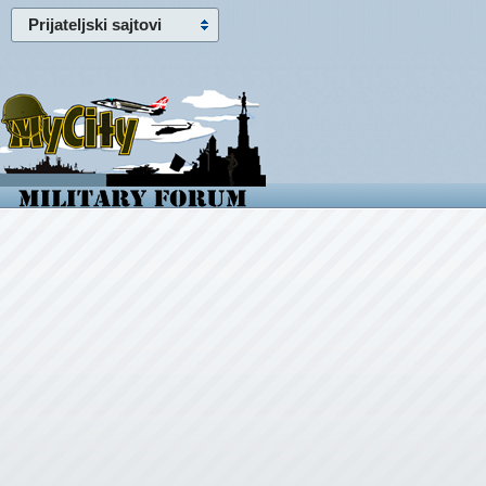
Prijateljski sajtovi