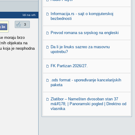
Informacija.rs - sajt o kompjuterskoj
Idi na vrh
bezbednosti
3
Prevod romana sa srpskog na engleski
se moraju brzo
ćnih objekata na
Da li je linuks sazreo za masovnu
ru koja je neophodna
upotrebu?
FK Partizan 2026/27.
.ods format - upoređivanje kancelarijskih
paketa
Zlatibor – Namešten dvosoban stan 37
m&#178; | Panoramski pogled | Direktno od
vlasnika