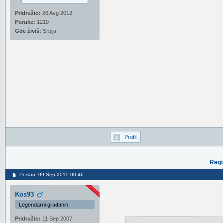
Pridružio:
26 Avg 2012
Poruke:
1219
Gde živiš:
Srbija
Profil
Regi
Poslao: 09 Sep 2015 00:46
Kos93
Legendarni građanin
Pridružio:
11 Sep 2007