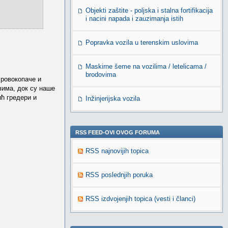
Objekti zaštite - poljska i stalna fortifikacija
i nacini napada i zauzimanja istih
Popravka vozila u terenskim uslovima
Maskirne šeme na vozilima / letelicama /
brodovima
 ровокопаче и
вима, док су наше
ћ гредери и
Inžinjerijska vozila
RSS FEED-OVI OVOG FORUMA
RSS najnovijih topica
RSS poslednjih poruka
RSS izdvojenjih topica (vesti i članci)