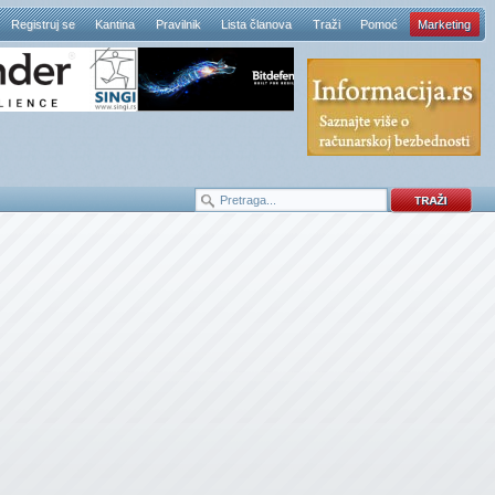
Registruj se
Kantina
Pravilnik
Lista članova
Traži
Pomoć
Marketing