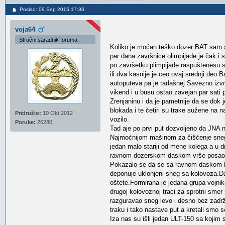
Poslao: 09 Sep 2015 17:36
voja64
Stručni saradnik foruma
Koliko je moćan teško dozer BAT sam s
par dana završnice olimpijade je čak 
po završetku plimpijade raspuštenesu sk
ili dva kasnije je ceo ovaj srednji deo
autoputeva pa je tadašnej Savezno izv
vikend i u busu ostao zavejan par sati
Zrenjaninu i da je pametnije da se dok
blokada i te četiri su trake sužene na
Pridružio:
10 Okt 2012
vozilo.
Poruke:
26280
Tad aje po prvi put dozvoljeno da JNA n
Najmoćnijom mašinom za čišćenje sneg
jedan malo stariji od mene kolega a u d
ravnom dozerskom daskom vrše posao
Pokazalo se da se sa ravnom daskom br
deponuje uklonjeni sneg sa kolovoza.Da 
oštete.Formirana je jedana grupa vojnik
drugoj kolovoznoj traci za sprotni smer 
razguravao sneg levo i desno bez zadr
traku i tako nastave put a kretali smo 
Iza nas su išli jedan ULT-150 sa kojim 