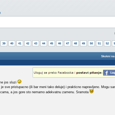
a
39
40
41
42
43
44
45
46
47
48
49
50
51
52
Skokni na 
me jos sluzi
 sve pristupacno (ili bar meni tako deluje) i prakticno napravljeno. Mogu s
dinicama, a jos gore sto nemamo adekvatnu zamenu. Sramota