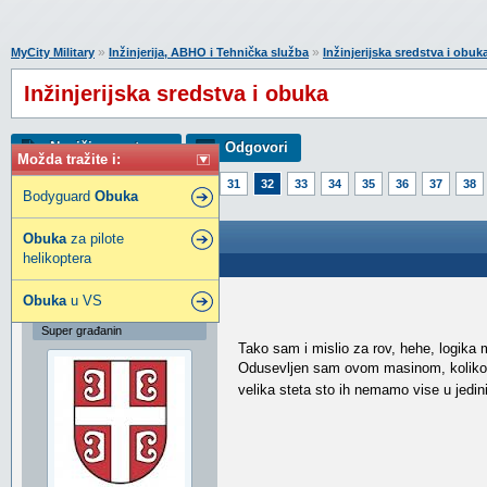
»
»
MyCity Military
Inžinjerija, ABHO i Tehnička služba
Inžinjerijska sredstva i obuk
Inžinjerijska sredstva i obuka
Napiši novu temu
Odgovori
Možda tražite i:
Strana:
1
27
28
29
30
31
32
33
34
35
36
37
38
Bodyguard
Obuka
57
58
59
60
61
72
Inžinjerijska sredstva i obuka
Obuka
za pilote
helikoptera
Poslao: 08 Sep 2015 23:50
Obuka
u VS
zumzum
Super građanin
Tako sam i mislio za rov, hehe, logika 
Odusevljen sam ovom masinom, koliko je
velika steta sto ih nemamo vise u je