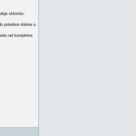
đuje skloniše-
do potrebne dubine a
leda rad kompletne