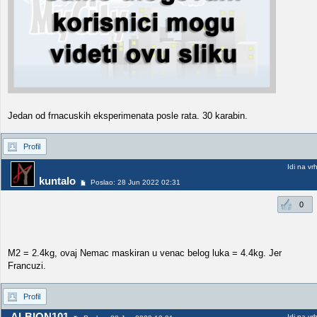
Jedan od frnacuskih eksperimenata posle rata. 30 karabin.
Profil
Idi na vr
kuntalo
Poslao: 28 Jun 2022 02:31
0
M2 = 2.4kg, ovaj Nemac maskiran u venac belog luka = 4.4kg. Jer
Francuzi.
Profil
ALBION101
Idi na vr