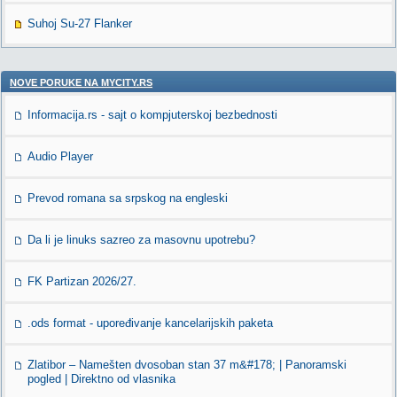
Suhoj Su-27 Flanker
NOVE PORUKE NA MYCITY.RS
Informacija.rs - sajt o kompjuterskoj bezbednosti
Audio Player
Prevod romana sa srpskog na engleski
Da li je linuks sazreo za masovnu upotrebu?
FK Partizan 2026/27.
.ods format - upoređivanje kancelarijskih paketa
Zlatibor – Namešten dvosoban stan 37 m&#178; | Panoramski
pogled | Direktno od vlasnika