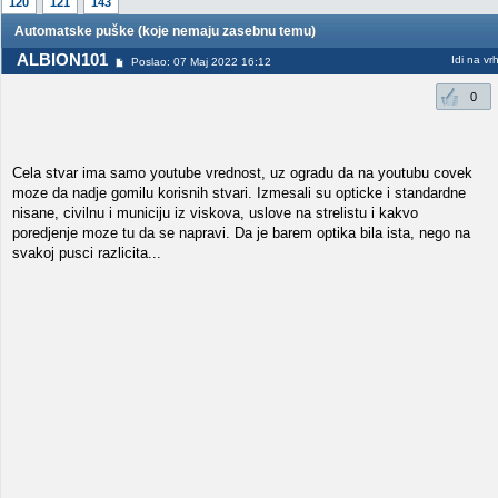
120
121
143
Automatske puške (koje nemaju zasebnu temu)
ALBION101
Idi na vr
Poslao: 07 Maj 2022 16:12
0
Cela stvar ima samo youtube vrednost, uz ogradu da na youtubu covek
moze da nadje gomilu korisnih stvari. Izmesali su opticke i standardne
nisane, civilnu i municiju iz viskova, uslove na strelistu i kakvo
poredjenje moze tu da se napravi. Da je barem optika bila ista, nego na
svakoj pusci razlicita...