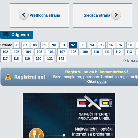
Prethodna strana
Sledeća strana
Odgovori
Strana:
1
87
88
89
90
91
92
93
94
95
96
97
98
102
103
104
105
106
107
108
109
110
111
112
113
117
118
119
120
121
143
Idi na v