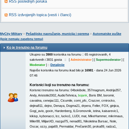
RSS poslednjih poruka
RSS izdvojenjih topica (vesti i članci)
»
»
MyCity Military
Pešadijsko naoružanje, municija i oprema
Automatske puške
(koje nemaju zasebnu temu)
Ko je trenutno na forumu
Ukupno su
3900
korisnika na forumu :: 65 registrovanih, 4
sakrivenih i 3831 gosta :: [
Administrator
] [
Supermoderator
] [
Moderator
] ::
Detaljnije
Najviše korisnika na forumu ikad bilo je
16981
- dana 24 Jun 2026
07:46
Korisnici koji su trenutno na forumu:
Korisnici trenutno na forumu:
04bokibole
,
357magnum
,
Andrija357
,
Andy
,
Aristotle2002
,
AudioTehnica
,
bojank
,
Boris BM
,
boromir
,
cavatina
,
cenejac111
,
Cicumile
,
comi_pfc
,
Crazzer
,
crnirocko
,
dejina811
,
dejno
,
Denaya
,
Dogma21
,
drpera
,
Feller
,
FOX
,
ginjica
,
Gogi_avio
,
goxin
,
Hardenberg
,
ILGromovnik
,
istina
,
kaisarevic1
,
kikisp
,
kybonacci
,
lcc
,
lucko1
,
LUDI
,
mat
,
MikeHammer
,
mikrimaus
,
Miler88
,
MiljanXD
,
nazgul75
,
nenad81
,
Nikoletina Bursac
,
Nole
,
Oscar
,
ozzy
,
paja69
,
Permaldar
,
Prečanin30
,
proka89
,
radza1
,