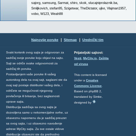
sajorg
,
samsung
,
Sarmat
,
shiro
,
skok
,
slucajniprolaznik.ba
,
Smiljkovich
,
stefan95
,
Szigetwar
,
TheDictator
,
ujke
,
Vlajman1957
,
vobo
,
W123
,
Weah88
|
|
Najnovije poruke
Sitemap
Urednički tim
Svaki korisnik ovog sajta je odgovoran za
Prijateljski sajtovi:
,
,
sadržaj svoje poruke koju objavi na sajtu.
Vesti
MyCity.rs
Zaštita
Sajt se odriče svake odgovornosti za
od virusa
sadržaj tih poruka.
Postavljanjem vaše poruke ili vašeg
This content is licensed
autorskog dela na ovaj sajt, saglasni ste da
under a
Creative
ovaj sajt postaje distributer vašeg dela, i
Commons License
.
odričete se mogućnosti njegovog
Based on phpBB 2,
povlačenja ili brisanja, bez saglasnosti
translated by Simke,
uprave sajta.
designed by
Distribucija sadržaja sa ovog sajta je
dozvoljena samo u nekomercijalne svrhe, uz
obaveznu napomenu da je sadržaj preuzet
sa ovog sajta, i uz obavezno navođenje
adrese MyCity sajta. Za sve ostale vidove
distribucije obavezni ste da prethodno