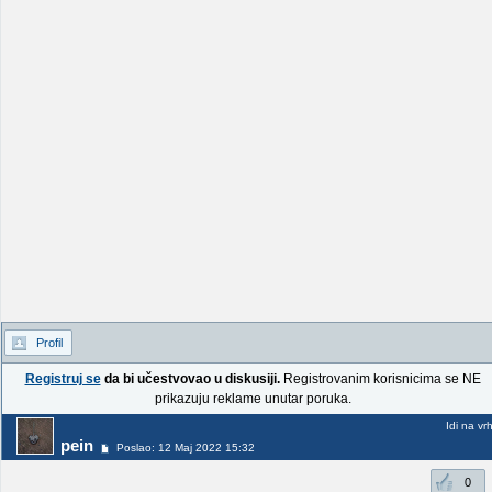
Profil
Registruj se
da bi učestvovao u diskusiji.
Registrovanim korisnicima se NE
prikazuju reklame unutar poruka.
Idi na vr
pein
Poslao: 12 Maj 2022 15:32
0