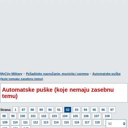
»
»
MyCity Military
Pešadijsko naoružanje, municija i oprema
Automatske puške
(koje nemaju zasebnu temu)
Automatske puške (koje nemaju zasebnu
temu)
Strana:
1
87
88
89
90
91
92
93
94
95
96
97
98
99
100
101
102
103
104
105
106
107
108
109
110
111
112
113
114
115
116
117
118
119
92