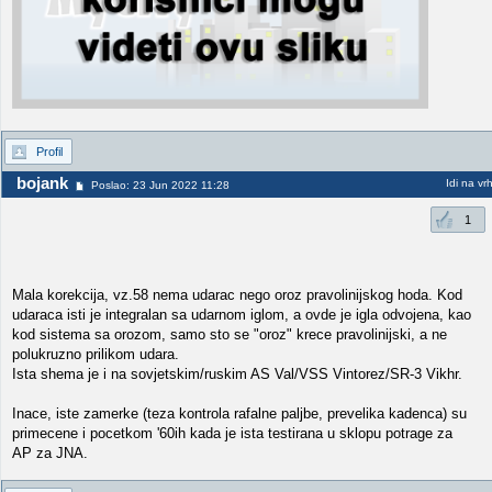
Profil
bojank
Idi na vr
Poslao: 23 Jun 2022 11:28
1
Mala korekcija, vz.58 nema udarac nego oroz pravolinijskog hoda. Kod
udaraca isti je integralan sa udarnom iglom, a ovde je igla odvojena, kao
kod sistema sa orozom, samo sto se "oroz" krece pravolinijski, a ne
polukruzno prilikom udara.
Ista shema je i na sovjetskim/ruskim AS Val/VSS Vintorez/SR-3 Vikhr.
Inace, iste zamerke (teza kontrola rafalne paljbe, prevelika kadenca) su
primecene i pocetkom '60ih kada je ista testirana u sklopu potrage za
AP za JNA.