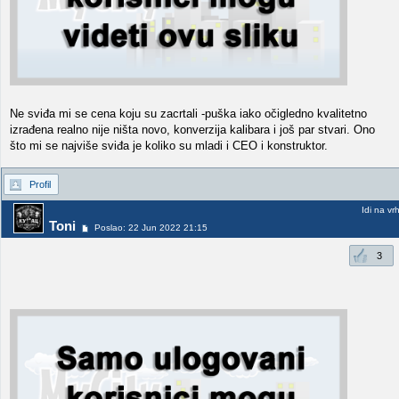
Ne sviđa mi se cena koju su zacrtali -puška iako očigledno kvalitetno
izrađena realno nije ništa novo, konverzija kalibara i još par stvari. Ono
što mi se najviše sviđa je koliko su mladi i CEO i konstruktor.
Profil
Idi na vr
Toni
Poslao: 22 Jun 2022 21:15
3