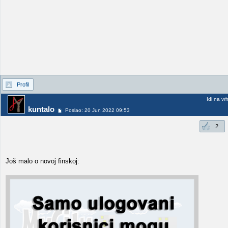
Profil
Idi na vr
kuntalo
Poslao: 20 Jun 2022 09:53
2
Još malo o novoj finskoj: