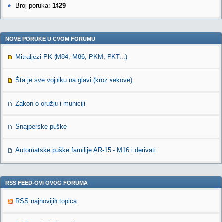
Broj poruka:
1429
NOVE PORUKE U OVOM FORUMU
Mitraljezi PK (M84, M86, PKM, PKT...)
Šta je sve vojniku na glavi (kroz vekove)
Zakon o oružju i municiji
Snajperske puške
Automatske puške familije AR-15 - M16 i derivati
RSS FEED-OVI OVOG FORUMA
RSS najnovijih topica