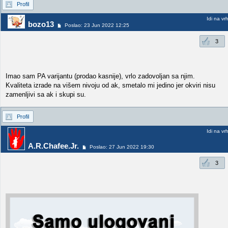
Profil
Idi na vr
bozo13
Poslao: 23 Jun 2022 12:25
3
Imao sam PA varijantu (prodao kasnije), vrlo zadovoljan sa njim.
Kvaliteta izrade na višem nivoju od ak, smetalo mi jedino jer okviri nisu
zamenljivi sa ak i skupi su.
Profil
Idi na vr
A.R.Chafee.Jr.
Poslao: 27 Jun 2022 19:30
3