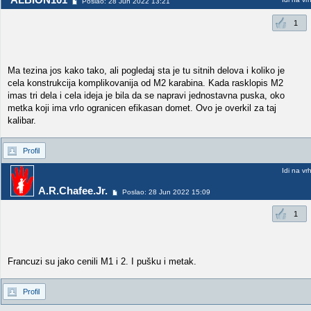
Poslao: 28 Jun 2022 13:21
1
Ma tezina jos kako tako, ali pogledaj sta je tu sitnih delova i koliko je
cela konstrukcija komplikovanija od M2 karabina. Kada rasklopis M2
imas tri dela i cela ideja je bila da se napravi jednostavna puska, oko
metka koji ima vrlo ogranicen efikasan domet. Ovo je overkil za taj
kalibar.
Profil
Idi na vr
A.R.Chafee.Jr.
Poslao: 28 Jun 2022 15:09
1
Francuzi su jako cenili M1 i 2. I pušku i metak.
Profil