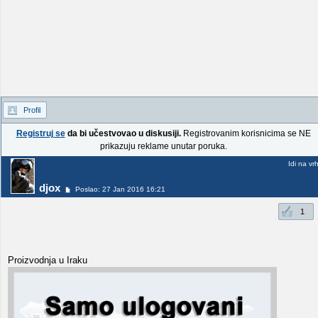
Profil
Registruj se
da bi učestvovao u diskusiji.
Registrovanim korisnicima se NE
prikazuju reklame unutar poruka.
Idi na vr
djox
Poslao: 27 Jan 2016 16:21
1
Proizvodnja u Iraku