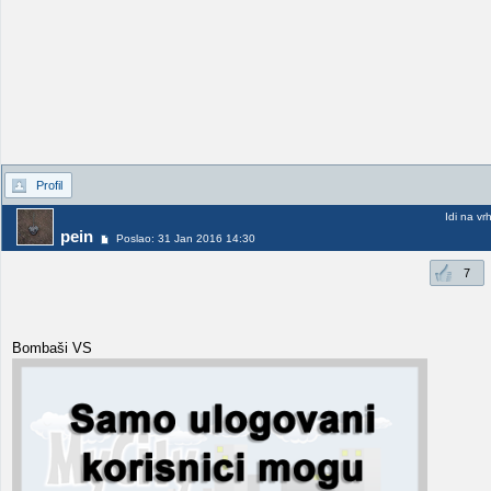
Profil
Idi na vr
pein
Poslao: 31 Jan 2016 14:30
7
Bombaši VS