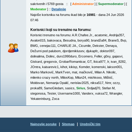
sakrivenih i 5769 gosta :: [
Administrator
] [
Supermoderator
] [
Moderator
] ::
Detaljnije
Najviše korisnika na forumu ikad bilo je
16981
- dana 24 Jun 2026
07:46
Korisnici koji su trenutno na forumu:
Korisnici trenutno na forumu:
A.R.Chafee.Jr.
,
acatomic
,
Andrija357
,
Avalon015
,
bakovaca
,
Besudna
,
borya90
,
brandža84
,
BraneS
,
Bvp
,
BWG
,
cenejac111
,
CHARLIE JA.
,
Cicumile
,
Dekster
,
Denaya
,
Dežurni pod palubom
,
djordjemiklusev
,
djukapfc
,
doktor097
,
dolinalima
,
Dolinc
,
duro1990duro
,
Ercomero
,
Feller
,
g0xy
,
gajasvi
,
Giskard
,
gregorxix
,
GrobarRomanticar
,
GT
,
Ikica977
,
Ir
,
ivan_8282
,
JOntra
,
kaisarevic1
,
kihot
,
kikisp
,
Komder
,
komenski
,
lakson001
,
Marko Marković
,
MarkTven
,
mat
,
mačković
,
Milan A. Nikolic
,
milenko crazy north
,
MilosKop
,
Milun24
,
mishkooo
,
Miškić
,
Moldovan
,
Nemanja Opalić
,
nerislav2025
,
niksa517
,
Nmr
,
ozzy
,
proka89
,
SamoGledam
,
sasics
,
Sirius
,
Srdjadj70
,
Stefan M
,
stegonosa
,
Tester
,
Username1000
,
Vanderx
,
vuksa72
,
Wrangler
,
Yekaterinburg
,
Zoca
|
|
Najnovije poruke
Sitemap
Urednički tim