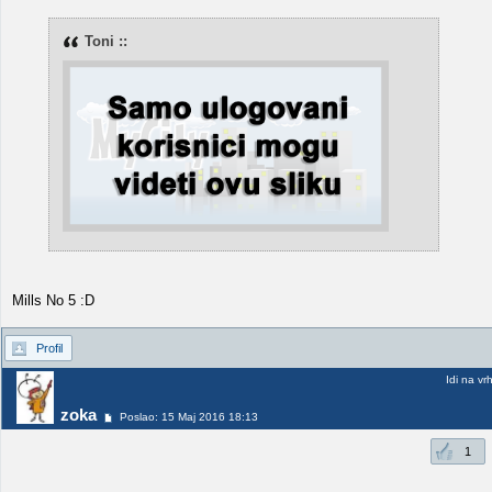
Toni ::
Mills No 5 :D
Profil
Idi na vr
zoka
Poslao: 15 Maj 2016 18:13
1