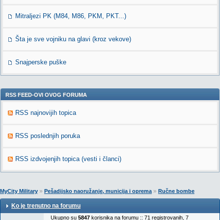
Mitraljezi PK (M84, M86, PKM, PKT...)
Šta je sve vojniku na glavi (kroz vekove)
Snajperske puške
RSS FEED-OVI OVOG FORUMA
RSS najnovijih topica
RSS poslednjih poruka
RSS izdvojenjih topica (vesti i članci)
»
»
MyCity Military
Pešadijsko naoružanje, municija i oprema
Ručne bombe
Ko je trenutno na forumu
Ukupno su
5847
korisnika na forumu :: 71 registrovanih, 7