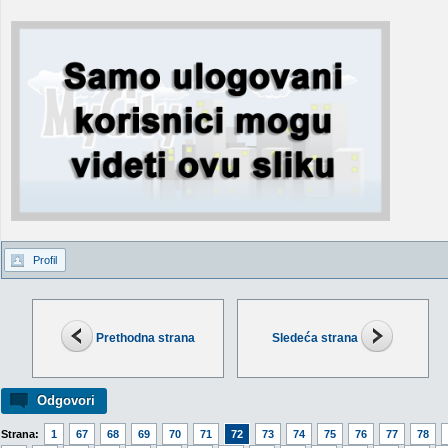
Profil
Prethodna strana
Sledeća strana
Odgovori
Strana:
1
67
68
69
70
71
72
73
74
75
76
77
78