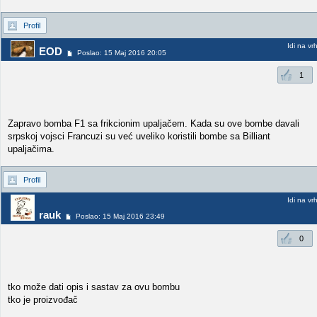
Profil
Idi na vr
EOD
Poslao: 15 Maj 2016 20:05
1
Zapravo bomba F1 sa frikcionim upaljačem. Kada su ove bombe davali
srpskoj vojsci Francuzi su već uveliko koristili bombe sa Billiant
upaljačima.
Profil
Idi na vr
rauk
Poslao: 15 Maj 2016 23:49
0
tko može dati opis i sastav za ovu bombu
tko je proizvođač