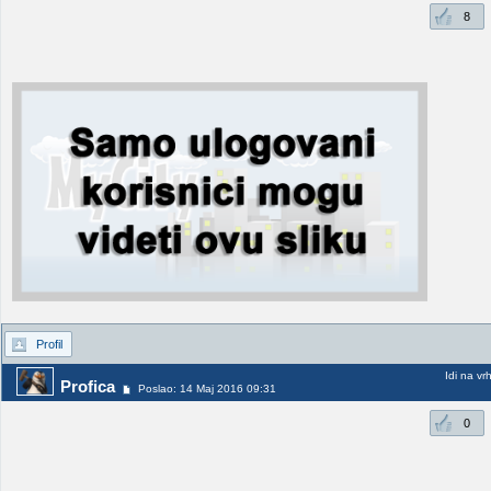
8
Profil
Idi na vr
Profica
Poslao: 14 Maj 2016 09:31
0