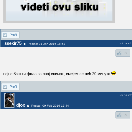
Profil
ssekir75
Idi na vr
Poslao: 31 Jan 2016 18:51
3
пејне баш ти фала за овај снимак, смејем се већ 20 минута
Profil
Idi na vr
djox
Poslao: 09 Feb 2016 17:44
3