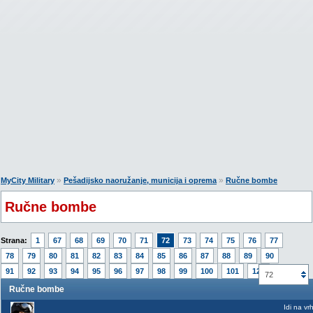
»
»
MyCity Military
Pešadijsko naoružanje, municija i oprema
Ručne bombe
Ručne bombe
Strana:
1
67
68
69
70
71
72
73
74
75
76
77
78
79
80
81
82
83
84
85
86
87
88
89
90
91
92
93
94
95
96
97
98
99
100
101
123
72
Ručne bombe
Idi na vr