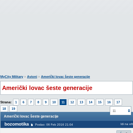
»
»
MyCity Military
Avioni
Američki lovac šeste generacije
Američki lovac šeste generacije
Strana:
1
6
7
8
9
10
11
12
13
14
15
16
17
18
19
11
Američki lovac šeste generacije
bozomotika
Idi na vr
Poslao: 06 Feb 2016 21:04