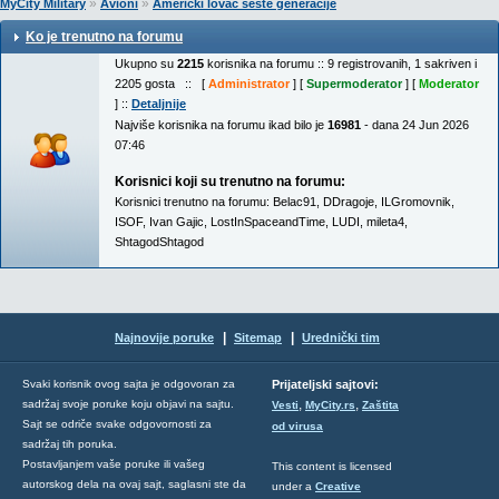
»
»
MyCity Military
Avioni
Američki lovac šeste generacije
Ko je trenutno na forumu
Ukupno su
2215
korisnika na forumu :: 9 registrovanih, 1 sakriven i
2205 gosta :: [
Administrator
] [
Supermoderator
] [
Moderator
] ::
Detaljnije
Najviše korisnika na forumu ikad bilo je
16981
- dana 24 Jun 2026
07:46
Korisnici koji su trenutno na forumu:
Korisnici trenutno na forumu:
Belac91
,
DDragoje
,
ILGromovnik
,
ISOF
,
Ivan Gajic
,
LostInSpaceandTime
,
LUDI
,
mileta4
,
ShtagodShtagod
|
|
Najnovije poruke
Sitemap
Urednički tim
Svaki korisnik ovog sajta je odgovoran za
Prijateljski sajtovi:
,
,
sadržaj svoje poruke koju objavi na sajtu.
Vesti
MyCity.rs
Zaštita
Sajt se odriče svake odgovornosti za
od virusa
sadržaj tih poruka.
Postavljanjem vaše poruke ili vašeg
This content is licensed
autorskog dela na ovaj sajt, saglasni ste da
under a
Creative