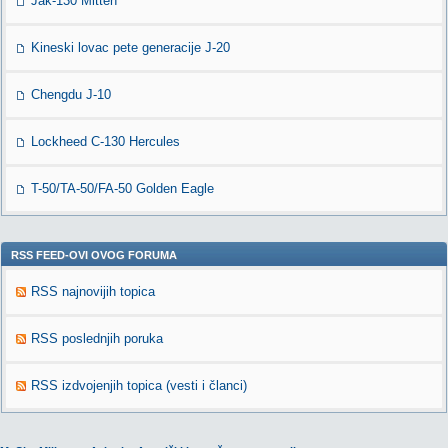
Jak-130 Mitten
Kineski lovac pete generacije J-20
Chengdu J-10
Lockheed C-130 Hercules
T-50/TA-50/FA-50 Golden Eagle
RSS FEED-OVI OVOG FORUMA
RSS najnovijih topica
RSS poslednjih poruka
RSS izdvojenjih topica (vesti i članci)