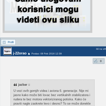
Profil
Idi na vr
j-22orao
Poslao: 08 Feb 2016 12:39
0
jazbar ::
U vezi ovih gornjih videa i aviona 6. generacije. Nije mi
jasno kako može biti lovac bez vertikalnih stabilizatora i
rudera te bez motora vektoriziranog potiska. Kako će
praviti nagle zaokrete levo i desno? To se može donekle