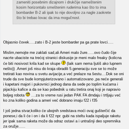
zameniti posebnim dizajnom i drukčije nameštenim
kosim horizontalo smeštenim ruderima kao što to ima
bombarder B-2 ali ipak to nije dovoljno za nagle zaokrete
što bi trebao lovac da ima mogučnost.
Objasnio čovek.....zato i B-2 jeste bombarder pa ga prate lovci.....
Mislim,nemojte me zaklati sad,ali Ameri malo žure......ovo čudo čije
nacrte ubaciste na trećoj stranici diskusije je meni malo freaky (kolicna
će biti nosivost krila kad se skupe
(laik sam nema ljutiš ako lupnem
nešto)) .Ameri još nisu do kraja obradili 5.generaciju sve se to može
tretirati kao novina u svetu avijacije,a već prelaze na šestu....Dok se oni
trude da sve bude kompjuterizovano i automatizovano ,pa neće generali
i kapetani majori i pukovnici jednog dana da sede po toplim kućama i
pijackiju kafice a da se kao pobednik u ratu tretira onaj koji je napravio
boljeg robota
....za to vreme rusi jedan PAK FA drndaju i trtljaju već
ko zna koliko godina a ameri već dobrano imaju f22 i f35
I još jedna stvar,koliko će ubojnih sredstava moći ovaj gušterčić da
ponese,i da li će i on i da li f22 npr. gubi na steltu kada ispaljuje raketu
jer ipak sama raketa može da odraz ostavi a i untrašnji deo spremnika
za oružje......