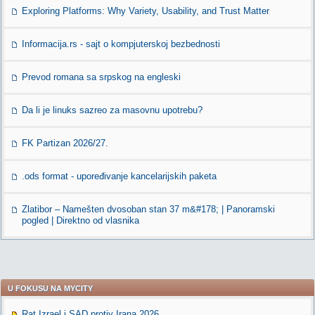
Exploring Platforms: Why Variety, Usability, and Trust Matter
Informacija.rs - sajt o kompjuterskoj bezbednosti
Prevod romana sa srpskog na engleski
Da li je linuks sazreo za masovnu upotrebu?
FK Partizan 2026/27.
.ods format - upoređivanje kancelarijskih paketa
Zlatibor – Namešten dvosoban stan 37 m&#178; | Panoramski
pogled | Direktno od vlasnika
U FOKUSU NA MYCITY
Rat Izrael i SAD protiv Irana 2026