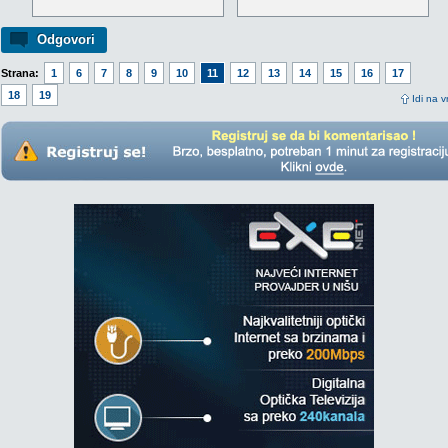
Odgovori
Strana:
1
6
7
8
9
10
11
12
13
14
15
16
17
18
19
Idi na v