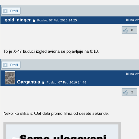
Profil
gold_digger
Idi na vr
Poslao: 07 Feb 2016 14:25
0
To je X-47 buduci izgled aviona se pojavljuje na 0:10.
Profil
Idi na vr
Gargantua
Poslao: 07 Feb 2016 14:49
2
Nekoliko slika iz CGI dela promo filma od desete sekunde.