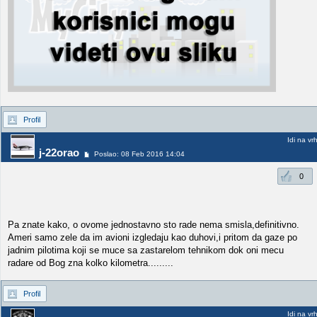
Profil
Idi na vr
j-22orao
Poslao: 08 Feb 2016 14:04
0
Pa znate kako, o ovome jednostavno sto rade nema smisla,definitivno.
Ameri samo zele da im avioni izgledaju kao duhovi,i pritom da gaze po
jadnim pilotima koji se muce sa zastarelom tehnikom dok oni mecu
radare od Bog zna kolko kilometra.........
Profil
Idi na vr