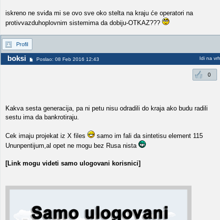
iskreno ne sviđa mi se ovo sve oko stelta na kraju će operatori na
protivvazduhoplovnim sistemima da dobiju-OTKAZ???
Profil
boksi
Idi na vr
Poslao: 08 Feb 2016 12:43
0
Kakva sesta generacija, pa ni petu nisu odradili do kraja ako budu radili
sestu ima da bankrotiraju.
Cek imaju projekat iz X files
samo im fali da sintetisu element 115
Ununpentijum,al opet ne mogu bez Rusa nista
[Link mogu videti samo ulogovani korisnici]