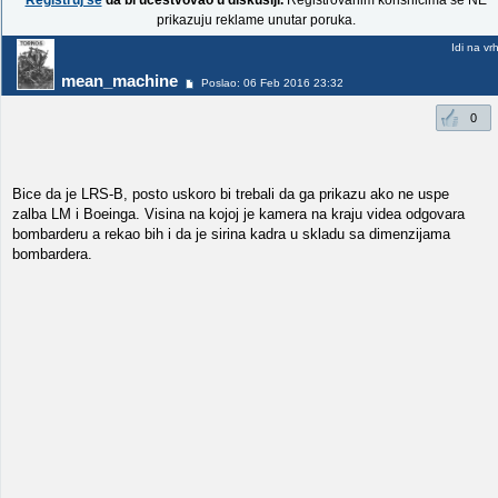
Registruj se
da bi učestvovao u diskusiji.
Registrovanim korisnicima se NE
prikazuju reklame unutar poruka.
Idi na vr
mean_machine
Poslao: 06 Feb 2016 23:32
0
Bice da je LRS-B, posto uskoro bi trebali da ga prikazu ako ne uspe
zalba LM i Boeinga. Visina na kojoj je kamera na kraju videa odgovara
bombarderu a rekao bih i da je sirina kadra u skladu sa dimenzijama
bombardera.