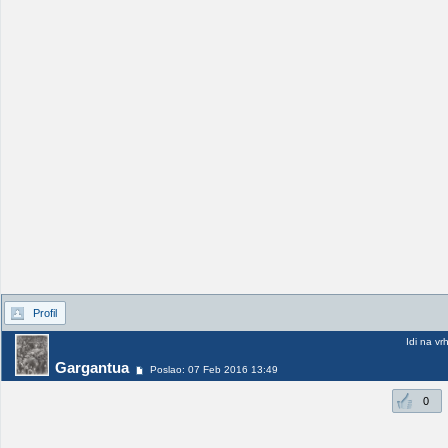
Profil
Idi na vr
Gargantua
Poslao: 07 Feb 2016 13:49
0