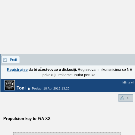
Profil
Registruj se
da bi učestvovao u diskusiji.
Registrovanim korisnicima se NE
prikazuju reklame unutar poruka.
Idi na vr
Toni
Poslao: 18 Apr 2012 13:25
0
Propulsion key to F/A-XX