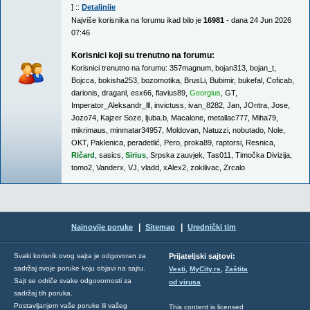
] ::
Detaljnije
Najviše korisnika na forumu ikad bilo je
16981
- dana 24 Jun 2026
07:46
Korisnici koji su trenutno na forumu:
Korisnici trenutno na forumu:
357magnum
,
bojan313
,
bojan_t
,
Bojcca
,
bokisha253
,
bozomotika
,
BrusLi
,
Bubimir
,
bukefal
,
Coficab
,
darionis
,
draganl
,
esx66
,
flavius89
,
Georgius
,
GT
,
Imperator_Aleksandr_lll
,
invictuss
,
ivan_8282
,
Jan
,
JOntra
,
Jose
,
Jozo74
,
Kajzer Soze
,
ljuba.b
,
Macalone
,
metallac777
,
Miha79
,
mikrimaus
,
minmatar34957
,
Moldovan
,
Natuzzi
,
nobutado
,
Nole
,
OKT
,
Paklenica
,
peradetlić
,
Pero
,
proka89
,
raptorsi
,
Resnica
,
Ričard
,
sasics
,
Sirius
,
Srpska zauvjek
,
Tas011
,
Timočka Divizija
,
tomo2
,
Vanderx
,
VJ
,
vladd
,
xAlex2
,
zokilivac
,
Zrcalo
|
|
Najnovije poruke
Sitemap
Urednički tim
Svaki korisnik ovog sajta je odgovoran za
Prijateljski sajtovi:
,
,
sadržaj svoje poruke koju objavi na sajtu.
Vesti
MyCity.rs
Zaštita
Sajt se odriče svake odgovornosti za
od virusa
sadržaj tih poruka.
Postavljanjem vaše poruke ili vašeg
This content is licensed