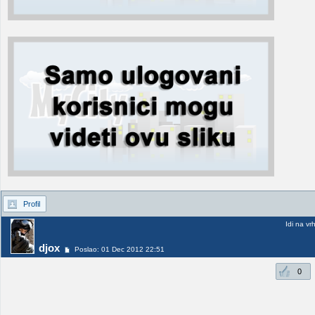
Profil
Idi na vr
djox
Poslao: 01 Dec 2012 22:51
0