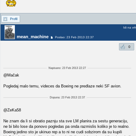
Profil
Idi na vr
mean_machine
Poslao: 23 Feb 2013 22:37
0
Napisano: 23 Feb 2013 22:27
@Mačak
Pogledaj malo temu, videces da Boeing ne predlaze neki SF avion.
Dopuna: 23 Feb 2013 22:37
@ZeKa58
Ne znam da li si obratio paznju sta sve LM planira za sestu generaciju,
ne bi bilo lose da ponovo pogledas pa onda razmislis koliko je to realno.
Boeing jedino sto je ukinuo rep a to ni ne cudi sobzirom da su kupili