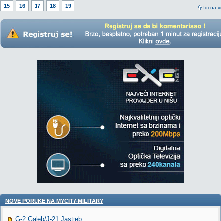
15
16
17
18
19
Idi na v
NOVE PORUKE NA MYCITY-MILITARY
G-2 Galeb/J-21 Jastreb