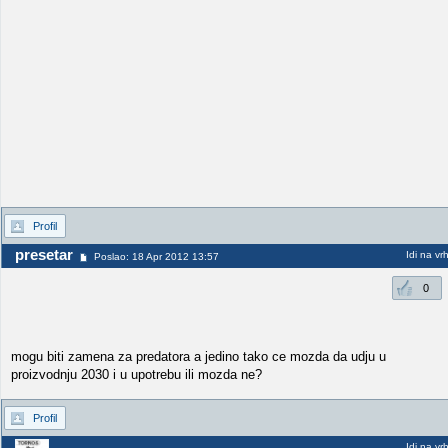
Profil
presetar
Idi na vr
Poslao: 18 Apr 2012 13:57
0
mogu biti zamena za predatora a jedino tako ce mozda da udju u
proizvodnju 2030 i u upotrebu ili mozda ne?
Profil
Idi na vr