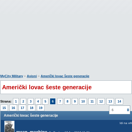
»
»
MyCity Military
Avioni
Američki lovac šeste generacije
Američki lovac šeste generacije
Strana:
1
2
3
4
5
6
7
8
9
10
11
12
13
14
15
16
17
18
19
6
Američki lovac šeste generacije
Idi na vr
mean_machine