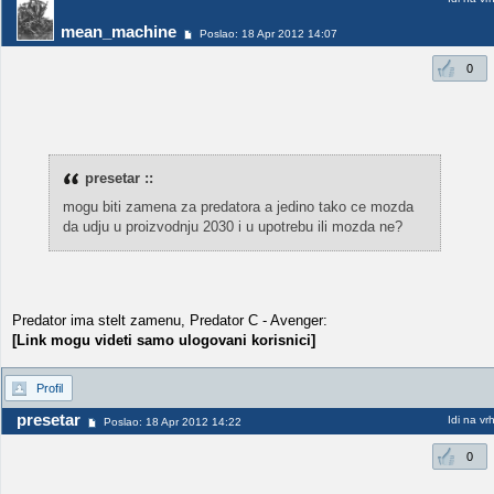
mean_machine
Poslao: 18 Apr 2012 14:07
0
presetar ::
mogu biti zamena za predatora a jedino tako ce mozda
da udju u proizvodnju 2030 i u upotrebu ili mozda ne?
Predator ima stelt zamenu, Predator C - Avenger:
[Link mogu videti samo ulogovani korisnici]
Profil
presetar
Idi na vr
Poslao: 18 Apr 2012 14:22
0