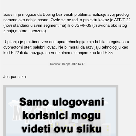
Sasvim je moguce da Boeing bez vecih problema realizuje svoj predlog
naravno ako dobije posao. Ovde se ne radi o projektu kakav je ATF/F-22
(novi standardi u svim segmentima) ili o JSF/F-35 (tri aviona oko istog
zmaja,motora i senzora).
U pitanju je prakticno vec dostupna tehnologija koja bi bila integrisana u
dvomotorni stelt palubni lovac. Ne bi morali da razvijaju tehnologiju kao
kod F-22 ili da mozgaju sa vertikalnim sletanjem kao kod F-35.
Dopuna: 18 Apr 2012 14:47
Jos par slika: