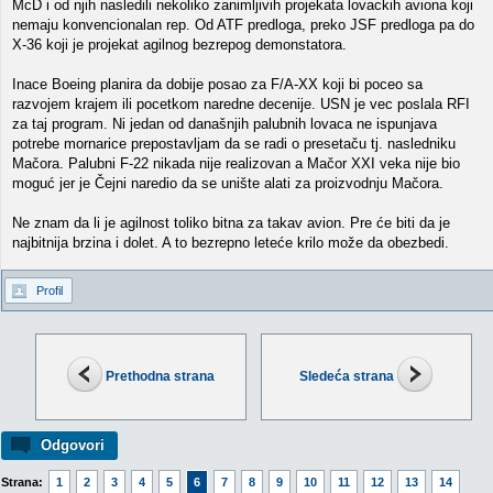
McD i od njih nasledili nekoliko zanimljivih projekata lovackih aviona koji
nemaju konvencionalan rep. Od ATF predloga, preko JSF predloga pa do
X-36 koji je projekat agilnog bezrepog demonstatora.
Inace Boeing planira da dobije posao za F/A-XX koji bi poceo sa
razvojem krajem ili pocetkom naredne decenije. USN je vec poslala RFI
za taj program. Ni jedan od današnjih palubnih lovaca ne ispunjava
potrebe mornarice prepostavljam da se radi o presetaču tj. nasledniku
Mačora. Palubni F-22 nikada nije realizovan a Mačor XXI veka nije bio
moguć jer je Čejni naredio da se unište alati za proizvodnju Mačora.
Ne znam da li je agilnost toliko bitna za takav avion. Pre će biti da je
najbitnija brzina i dolet. A to bezrepno leteće krilo može da obezbedi.
Profil
Prethodna strana
Sledeća strana
Odgovori
Strana:
1
2
3
4
5
6
7
8
9
10
11
12
13
14