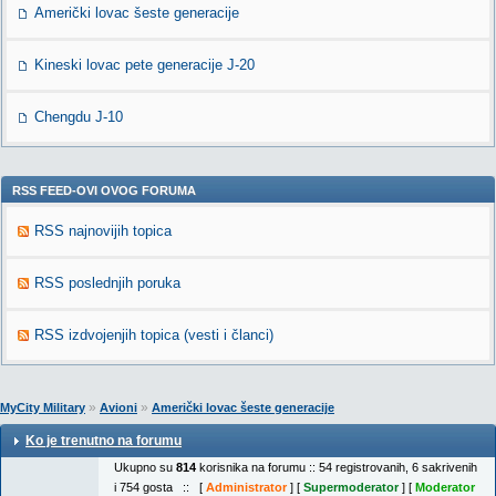
Američki lovac šeste generacije
Kineski lovac pete generacije J-20
Chengdu J-10
RSS FEED-OVI OVOG FORUMA
RSS najnovijih topica
RSS poslednjih poruka
RSS izdvojenjih topica (vesti i članci)
»
»
MyCity Military
Avioni
Američki lovac šeste generacije
Ko je trenutno na forumu
Ukupno su
814
korisnika na forumu :: 54 registrovanih, 6 sakrivenih
i 754 gosta :: [
Administrator
] [
Supermoderator
] [
Moderator