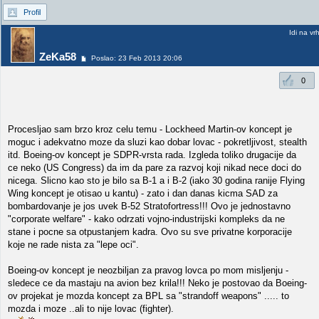
Profil
Idi na vr
ZeKa58
Poslao: 23 Feb 2013 20:06
0
Procesljao sam brzo kroz celu temu - Lockheed Martin-ov koncept je
moguc i adekvatno moze da sluzi kao dobar lovac - pokretljivost, stealth
itd. Boeing-ov koncept je SDPR-vrsta rada. Izgleda toliko drugacije da
ce neko (US Congress) da im da pare za razvoj koji nikad nece doci do
nicega. Slicno kao sto je bilo sa B-1 a i B-2 (iako 30 godina ranije Flying
Wing koncept je otisao u kantu) - zato i dan danas kicma SAD za
bombardovanje je jos uvek B-52 Stratofortress!!! Ovo je jednostavno
"corporate welfare" - kako odrzati vojno-industrijski kompleks da ne
stane i pocne sa otpustanjem kadra. Ovo su sve privatne korporacije
koje ne rade nista za "lepe oci".
Boeing-ov koncept je neozbiljan za pravog lovca po mom misljenju -
sledece ce da mastaju na avion bez krila!!! Neko je postovao da Boeing-
ov projekat je mozda koncept za BPL sa "strandoff weapons" ..... to
mozda i moze ..ali to nije lovac (fighter).