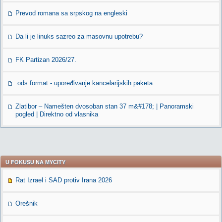
Prevod romana sa srpskog na engleski
Da li je linuks sazreo za masovnu upotrebu?
FK Partizan 2026/27.
.ods format - upoređivanje kancelarijskih paketa
Zlatibor – Namešten dvosoban stan 37 m&#178; | Panoramski
pogled | Direktno od vlasnika
U FOKUSU NA MYCITY
Rat Izrael i SAD protiv Irana 2026
Orešnik