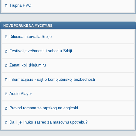
Trupna PVO
NOVE PORUKE NA MYCITY.RS
Dilucida intervalla Srbije
Festivali,svečanosti i sabori u Srbiji
Zanati koji (Ne)umiru
Informacija.rs - sajt o kompjuterskoj bezbednosti
Audio Player
Prevod romana sa srpskog na engleski
Da li je linuks sazreo za masovnu upotrebu?