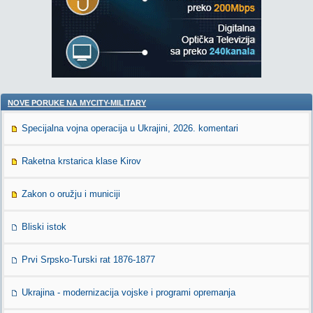
NOVE PORUKE NA MYCITY-MILITARY
Specijalna vojna operacija u Ukrajini, 2026. komentari
Raketna krstarica klase Kirov
Zakon o oružju i municiji
Bliski istok
Prvi Srpsko-Turski rat 1876-1877
Ukrajina - modernizacija vojske i programi opremanja