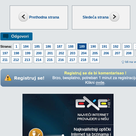
Prethodna strana
Sledeća strana
Odgovori
Strana:
1
184
185
186
187
188
189
190
191
192
193
197
198
199
200
201
202
203
204
205
206
207
208
211
212
213
214
215
216
217
218
714
Idi na v