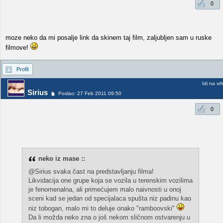
0
moze neko da mi posalje link da skinem taj film, zaljubljen sam u ruske
filmove!
Profil
Idi na vr
Sirius
Poslao: 27 Feb 2011 09:50
0
neko iz mase ::
@Sirius svaka čast na predstavljanju filma!
Likvidacija one grupe koja se vozila u terenskim vozilima
je fenomenalna, ali primećujem malo naivnosti u onoj
sceni kad se jedan od specijalaca spušta niz padinu kao
niz tobogan, malo mi to deluje onako "ramboovski"
Da li možda neko zna o još nekom sličnom ostvarenju u