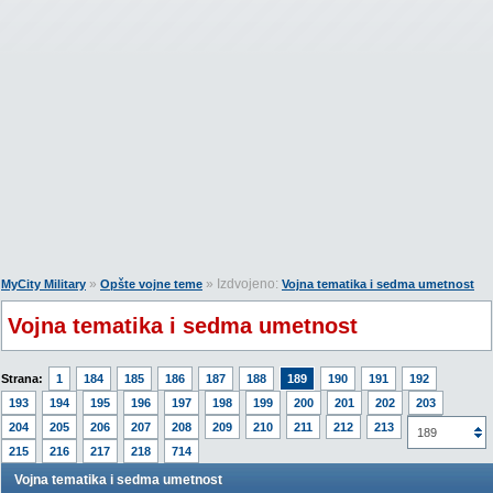
»
» Izdvojeno:
MyCity Military
Opšte vojne teme
Vojna tematika i sedma umetnost
Vojna tematika i sedma umetnost
Strana:
1
184
185
186
187
188
189
190
191
192
193
194
195
196
197
198
199
200
201
202
203
204
205
206
207
208
209
210
211
212
213
214
189
215
216
217
218
714
Vojna tematika i sedma umetnost