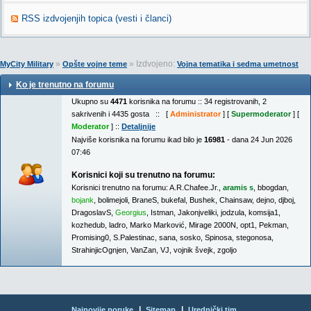
RSS izdvojenjih topica (vesti i članci)
»
» Izdvojeno:
MyCity Military
Opšte vojne teme
Vojna tematika i sedma umetnost
Ko je trenutno na forumu
Ukupno su
4471
korisnika na forumu :: 34 registrovanih, 2
sakrivenih i 4435 gosta :: [
Administrator
] [
Supermoderator
] [
Moderator
] ::
Detaljnije
Najviše korisnika na forumu ikad bilo je
16981
- dana 24 Jun 2026
07:46
Korisnici koji su trenutno na forumu:
Korisnici trenutno na forumu:
A.R.Chafee.Jr.
,
aramis s
,
bbogdan
,
bojank
,
bolimejoli
,
BraneS
,
bukefal
,
Bushek
,
Chainsaw
,
dejno
,
djboj
,
DragoslavS
,
Georgius
,
Istman
,
Jakonjveliki
,
jodzula
,
komsija1
,
kozhedub
,
ladro
,
Marko Marković
,
Mirage 2000N
,
opt1
,
Pekman
,
Promising0
,
S.Palestinac
,
sana
,
sosko
,
Spinosa
,
stegonosa
,
StrahinjicOgnjen
,
VanZan
,
VJ
,
vojnik švejk
,
zgoljo
|
|
Najnovije poruke
Sitemap
Urednički tim