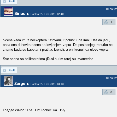
Profil
Idi na vr
Sirius
Poslao: 27 Feb 2011 12:40
1
Scena kada im iz helikoptera ''istovaruju'' polutku, da imaju šta da jedu,
onda ona duhovita scena sa lovljenjem vepra. Do poslednjeg trenutka ne
znamo kuda su kapetan i pratilac krenuli, a oni krenuli da ulove vepra.
Sve scena sa helikopterima (Rusi su im tate) su izvanredne...
Profil
Idi na vr
Zorge
Poslao: 27 Feb 2011 13:13
0
Гледао синоћ "The Hurt Locker" на ТВ-у.