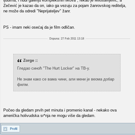
ljudima, i nudi galeriju kompleksnih likova", rekao je Milosavljević, a
Zečević je kazao da on, iako ga vezuju za pojam žanrovskog reditelja,
ne može da odredi "Neprijateljev" žanr.
PS - imam neki osećaj da je film odličan.
Dopuna: 27 Feb 2011 13:18
Zorge ::
Гледао синоћ "The Hurt Locker" на ТВ-у.
Не знам како се вама чини, али мени је веома добар
филм.
Počeo da gledam prvih pet minuta i promenio kanal - nekako ova
američka holivudska sr*nja ne mogu više da gledam.
Profil