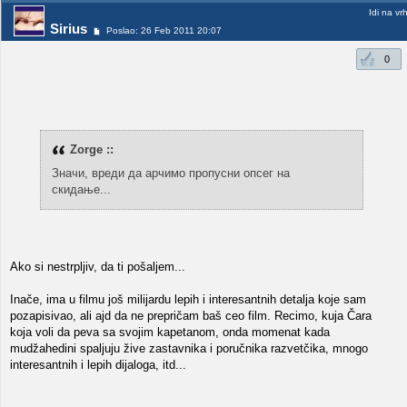
Idi na vr
Sirius
Poslao: 26 Feb 2011 20:07
0
Zorge ::
Значи, вреди да арчимо пропусни опсег на
скидање...
Ako si nestrpljiv, da ti pošaljem...
Inače, ima u filmu još milijardu lepih i interesantnih detalja koje sam
pozapisivao, ali ajd da ne prepričam baš ceo film. Recimo, kuja Čara
koja voli da peva sa svojim kapetanom, onda momenat kada
mudžahedini spaljuju žive zastavnika i poručnika razvetčika, mnogo
interesantnih i lepih dijaloga, itd...