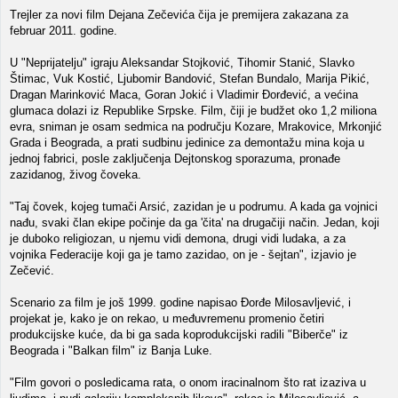
Trejler za novi film Dejana Zečevića čija je premijera zakazana za
februar 2011. godine.
U "Neprijatelju" igraju Aleksandar Stojković, Tihomir Stanić, Slavko
Štimac, Vuk Kostić, Ljubomir Bandović, Stefan Bundalo, Marija Pikić,
Dragan Marinković Maca, Goran Jokić i Vladimir Đorđević, a većina
glumaca dolazi iz Republike Srpske. Film, čiji je budžet oko 1,2 miliona
evra, sniman je osam sedmica na području Kozare, Mrakovice, Mrkonjić
Grada i Beograda, a prati sudbinu jedinice za demontažu mina koja u
jednoj fabrici, posle zaključenja Dejtonskog sporazuma, pronađe
zazidanog, živog čoveka.
"Taj čovek, kojeg tumači Arsić, zazidan je u podrumu. A kada ga vojnici
nađu, svaki član ekipe počinje da ga 'čita' na drugačiji način. Jedan, koji
je duboko religiozan, u njemu vidi demona, drugi vidi ludaka, a za
vojnika Federacije koji ga je tamo zazidao, on je - šejtan", izjavio je
Zečević.
Scenario za film je još 1999. godine napisao Đorđe Milosavljević, i
projekat je, kako je on rekao, u međuvremenu promenio četiri
produkcijske kuće, da bi ga sada koprodukcijski radili "Biberče" iz
Beograda i "Balkan film" iz Banja Luke.
"Film govori o posledicama rata, o onom iracinalnom što rat izaziva u