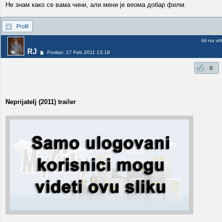
Не знам како се вама чини, али мени је веома добар филм.
Profil
Idi na vr
RJ
Poslao: 27 Feb 2011 13:18
0
Neprijatelj (2011) trailer