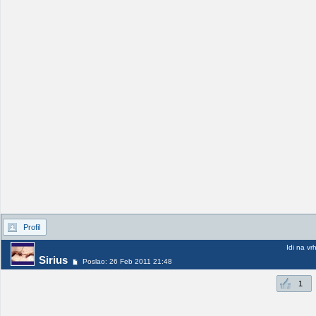
Profil
Idi na vr
Sirius
Poslao: 26 Feb 2011 21:48
1