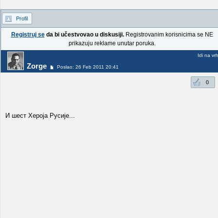
Profil
Registruj se
da bi učestvovao u diskusiji.
Registrovanim korisnicima se NE
prikazuju reklame unutar poruka.
Idi na vr
Zorge
Poslao: 26 Feb 2011 20:41
0
И шест Хероја Русије...