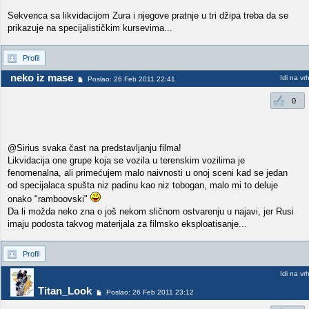
Sekvenca sa likvidacijom Zura i njegove pratnje u tri džipa treba da se
prikazuje na specijalističkim kursevima...
Profil
neko iz mase
Idi na vr
Poslao: 26 Feb 2011 22:41
0
@Sirius svaka čast na predstavljanju filma!
Likvidacija one grupe koja se vozila u terenskim vozilima je
fenomenalna, ali primećujem malo naivnosti u onoj sceni kad se jedan
od specijalaca spušta niz padinu kao niz tobogan, malo mi to deluje
onako "ramboovski"
Da li možda neko zna o još nekom sličnom ostvarenju u najavi, jer Rusi
imaju podosta takvog materijala za filmsko eksploatisanje...
Profil
Idi na vr
Titan_Look
Poslao: 26 Feb 2011 23:12