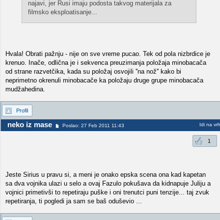
najavi, jer Rusi imaju podosta takvog materijala za
filmsko eksploatisanje...
Hvala! Obrati pažnju - nije on sve vreme pucao. Tek od pola nizbrdice je
krenuo. Inače, odlična je i sekvenca preuzimanja položaja minobacača
od strane razvetčika, kada su položaj osvojili ''na nož'' kako bi
neprimetno okrenuli minobacače ka položaju druge grupe minobacača
mudžahedina.
Profil
neko iz mase
Idi na vr
Poslao: 27 Feb 2011 11:43
1
Jeste Sirius u pravu si, a meni je onako epska scena ona kad kapetan
sa dva vojnika ulazi u selo a ovaj Fazulo pokušava da kidnapuje Juliju a
vojnici primetivši to repetiraju puške i oni trenutci puni tenzije... taj zvuk
repetiranja, ti pogledi ja sam se baš oduševio ...