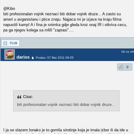
@Kibo
biti profesionalan vojnik neznaci biti dobar vojnik druze... A zasto su
ameri u avganistanu i ptice znaju. Najjaca mi je izjava na kraju filma:
napustili kamp! A i fina je snimka gdje gleda kroz onaj IR i otkriva cecu,
pa ga njegov kolega sa m60 "zaprasi"....
Profil
Idi na vr
darios
Poslao: 07 Mar 2011 09:05
0
Citat:
biti profesionalan vojnik neznaci biti dobar vojnik druze...
I ja se slazem.Ionako je to gomila sirotinje koja je imala izbor ili da ide u