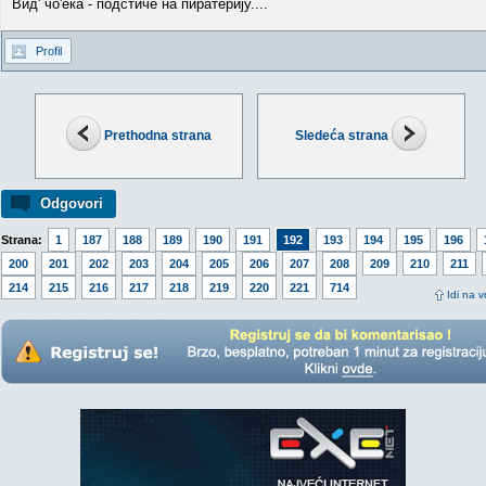
Вид' чо'ека - подстиче на пиратерију....
Profil
Prethodna strana
Sledeća strana
Odgovori
Strana:
1
187
188
189
190
191
192
193
194
195
196
200
201
202
203
204
205
206
207
208
209
210
211
214
215
216
217
218
219
220
221
714
Idi na v