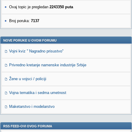
Ovaj topic je pregledan
2243350 puta
Broj poruka:
7137
NOVE PORUKE U OVOM FORUMU
Vojni kviz '' Nagradno prisustvo''
Privredno kretanje namenske industrije Srbije
Žene u vojsci / policiji
Vojna tematika i sedma umetnost
Maketarstvo i modelarstvo
RSS FEED-OVI OVOG FORUMA