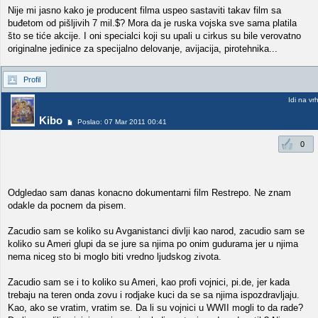
Nije mi jasno kako je producent filma uspeo sastaviti takav film sa
buđetom od pišljivih 7 mil.$? Mora da je ruska vojska sve sama platila
što se tiće akcije. I oni specialci koji su upali u cirkus su bile verovatno
originalne jedinice za specijalno delovanje, avijacija, pirotehnika...
Profil
Idi na vr
Kibo
Poslao: 07 Mar 2011 00:41
0
Odgledao sam danas konacno dokumentarni film Restrepo. Ne znam
odakle da pocnem da pisem.
Zacudio sam se koliko su Avganistanci divlji kao narod, zacudio sam se
koliko su Ameri glupi da se jure sa njima po onim gudurama jer u njima
nema niceg sto bi moglo biti vredno ljudskog zivota.
Zacudio sam se i to koliko su Ameri, kao profi vojnici, pi.de, jer kada
trebaju na teren onda zovu i rodjake kuci da se sa njima ispozdravljaju.
Kao, ako se vratim, vratim se. Da li su vojnici u WWII mogli to da rade?