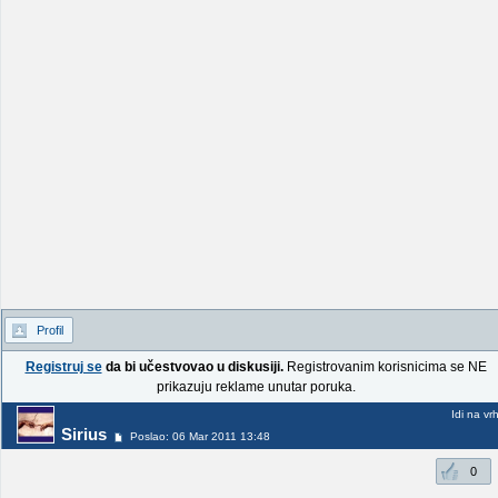
Profil
Registruj se
da bi učestvovao u diskusiji.
Registrovanim korisnicima se NE
prikazuju reklame unutar poruka.
Idi na vr
Sirius
Poslao: 06 Mar 2011 13:48
0