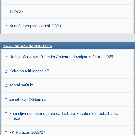
THAAD
Budući evropski lovac(FCAS)
NOVE PORUKE NA MYCITY.RS
Da li je Windows Defender Antivirus dovoljna zaštita u 2026.
Kako nauciti japanski?
scorelineQuiz
Zanati koji (Ne)umiru
Zanimljivi i smešni statusi sa Twittera,Facebooka i ostalih soc.
mreža
FK Partizan 2026/27.