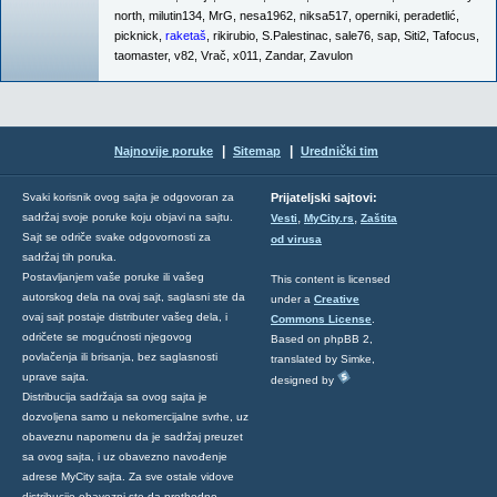
north
,
milutin134
,
MrG
,
nesa1962
,
niksa517
,
operniki
,
peradetlić
,
picknick
,
raketaš
,
rikirubio
,
S.Palestinac
,
sale76
,
sap
,
Siti2
,
Tafocus
,
taomaster
,
v82
,
Vrač
,
x011
,
Zandar
,
Zavulon
|
|
Najnovije poruke
Sitemap
Urednički tim
Svaki korisnik ovog sajta je odgovoran za
Prijateljski sajtovi:
,
,
sadržaj svoje poruke koju objavi na sajtu.
Vesti
MyCity.rs
Zaštita
Sajt se odriče svake odgovornosti za
od virusa
sadržaj tih poruka.
Postavljanjem vaše poruke ili vašeg
This content is licensed
autorskog dela na ovaj sajt, saglasni ste da
under a
Creative
ovaj sajt postaje distributer vašeg dela, i
Commons License
.
odričete se mogućnosti njegovog
Based on phpBB 2,
povlačenja ili brisanja, bez saglasnosti
translated by Simke,
uprave sajta.
designed by
Distribucija sadržaja sa ovog sajta je
dozvoljena samo u nekomercijalne svrhe, uz
obaveznu napomenu da je sadržaj preuzet
sa ovog sajta, i uz obavezno navođenje
adrese MyCity sajta. Za sve ostale vidove
distribucije obavezni ste da prethodno