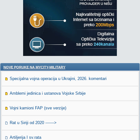
NOVE PORUKE NA MYCITY-MILITARY
Specijalna vojna operacija u Ukrajini, 2026. komentari
Amblemi jedinica i ustanova Vojske Srbije
Vojni kamioni FAP (sve verzije)
Rat u Siriji od 2020 ------->
Artiljerija I sv.rata