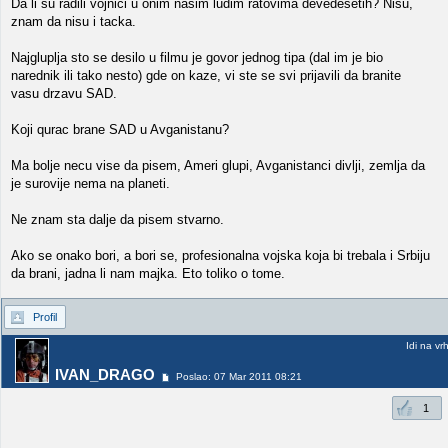
Da li su radili vojnici u onim nasim ludim ratovima devedesetih? Nisu,
znam da nisu i tacka.
Najgluplja sto se desilo u filmu je govor jednog tipa (dal im je bio
narednik ili tako nesto) gde on kaze, vi ste se svi prijavili da branite
vasu drzavu SAD.
Koji qurac brane SAD u Avganistanu?
Ma bolje necu vise da pisem, Ameri glupi, Avganistanci divlji, zemlja da
je surovije nema na planeti.
Ne znam sta dalje da pisem stvarno.
Ako se onako bori, a bori se, profesionalna vojska koja bi trebala i Srbiju
da brani, jadna li nam majka. Eto toliko o tome.
Profil
Idi na vr
IVAN_DRAGO
Poslao: 07 Mar 2011 08:21
1