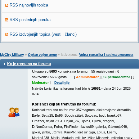
RSS najnovijih topica
RSS poslednjih poruka
RSS izdvojenjih topica (vesti i članci)
»
» Izdvojeno:
MyCity Military
Opšte vojne teme
Vojna tematika i sedma umetnost
Ko je trenutno na forumu
Ukupno su
5693
korisnika na forumu :: 55 registrovanih, 6
sakrivenih i 5632 gosta :: [
Administrator
] [
Supermoderator
] [
Moderator
] ::
Detaljnije
Najviše korisnika na forumu ikad bilo je
16981
- dana 24 Jun 2026
07:46
Korisnici koji su trenutno na forumu:
Korisnici trenutno na forumu:
357magnum
,
aleksmajstor
,
Armadillo
,
Ba4e
,
Betty25
,
Bo96
,
Bogotražitelj
,
Botovac
,
bpvl
,
branko87
,
Crazzer
,
dejan.7951
,
Dejan_vw
,
Djota1
,
Djuza
,
draganl
,
DrNeoCortex
,
Feller
,
FileFinder
,
flavius89
,
galerija
,
Glavonja049
,
goxin
,
janbo
,
JOntra
,
KimiMR
,
lord sir giga
,
Lotus
,
Lošmi
,
Marko1238
,
Matija
,
Mcdado
,
miki kv
,
Milan Miscevic
,
milenko crazy