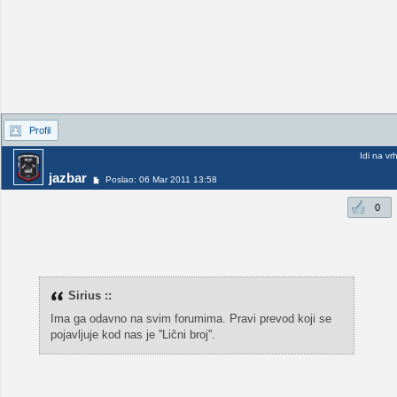
Profil
Idi na vr
jazbar
Poslao: 06 Mar 2011 13:58
0
Sirius ::
Ima ga odavno na svim forumima. Pravi prevod koji se
pojavljuje kod nas je ''Lični broj''.