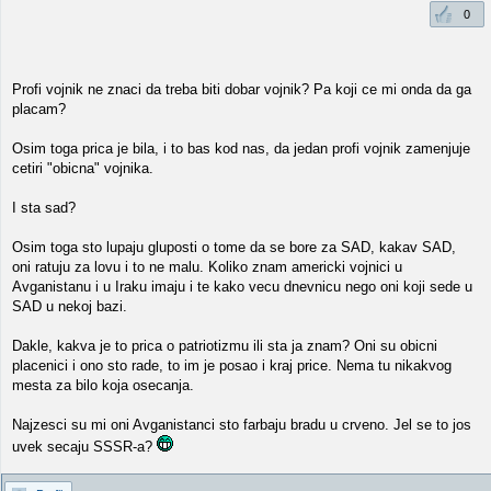
0
Profi vojnik ne znaci da treba biti dobar vojnik? Pa koji ce mi onda da ga
placam?
Osim toga prica je bila, i to bas kod nas, da jedan profi vojnik zamenjuje
cetiri "obicna" vojnika.
I sta sad?
Osim toga sto lupaju gluposti o tome da se bore za SAD, kakav SAD,
oni ratuju za lovu i to ne malu. Koliko znam americki vojnici u
Avganistanu i u Iraku imaju i te kako vecu dnevnicu nego oni koji sede u
SAD u nekoj bazi.
Dakle, kakva je to prica o patriotizmu ili sta ja znam? Oni su obicni
placenici i ono sto rade, to im je posao i kraj price. Nema tu nikakvog
mesta za bilo koja osecanja.
Najzesci su mi oni Avganistanci sto farbaju bradu u crveno. Jel se to jos
uvek secaju SSSR-a?