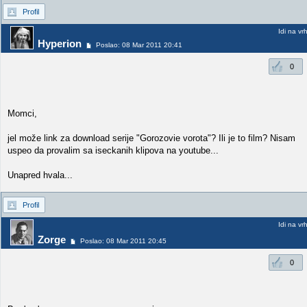
Profil
Idi na vr
Hyperion
Poslao: 08 Mar 2011 20:41
0
Momci,
jel može link za download serije "Gorozovie vorota"? Ili je to film? Nisam
uspeo da provalim sa iseckanih klipova na youtube...
Unapred hvala...
Profil
Idi na vr
Zorge
Poslao: 08 Mar 2011 20:45
0