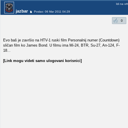
Idi na vr
jazbar
Poslao: 06 Mar 2011 04:29
0
Evo baš je završio na HTV-1 ruski film Personalnij numer (Countdown)
sličan film ko James Bond. U filmu ima Mi-24, BTR, Su-27, An-124, F-
18...
[Link mogu videti samo ulogovani korisnici]