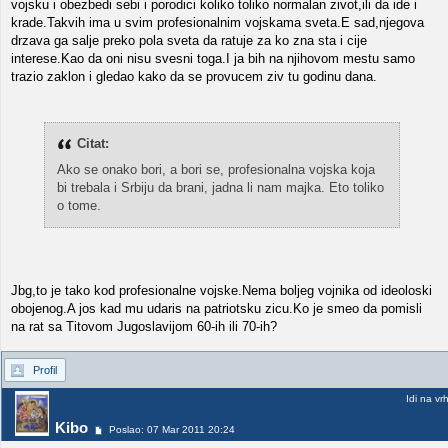
vojsku i obezbedi sebi i porodici koliko toliko normalan zivot,ili da ide i
krade.Takvih ima u svim profesionalnim vojskama sveta.E sad,njegova
drzava ga salje preko pola sveta da ratuje za ko zna sta i cije
interese.Kao da oni nisu svesni toga.I ja bih na njihovom mestu samo
trazio zaklon i gledao kako da se provucem ziv tu godinu dana.
Citat:
Ako se onako bori, a bori se, profesionalna vojska koja
bi trebala i Srbiju da brani, jadna li nam majka. Eto toliko
o tome.
Jbg,to je tako kod profesionalne vojske.Nema boljeg vojnika od ideoloski
obojenog.A jos kad mu udaris na patriotsku zicu.Ko je smeo da pomisli
na rat sa Titovom Jugoslavijom 60-ih ili 70-ih?
Profil
Idi na vr
Kibo
Poslao: 07 Mar 2011 20:24