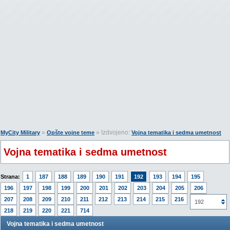
»
» Izdvojeno:
MyCity Military
Opšte vojne teme
Vojna tematika i sedma umetnost
Vojna tematika i sedma umetnost
Strana:
1
187
188
189
190
191
192
193
194
195
196
197
198
199
200
201
202
203
204
205
206
207
208
209
210
211
212
213
214
215
216
217
192
218
219
220
221
714
Vojna tematika i sedma umetnost