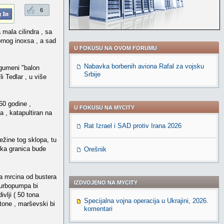
6
mala cilindra , sa
ornog inoxsa , a sad
U FOKUSU NA OVOM FORUMU
Nabavka borbenih aviona Rafal za vojsku
 "gumeni "balon
Srbije
i Tedlar , u više
60 godine ,
U FOKUSU NA MYCITY
a , katapultiran na
Rat Izrael i SAD protiv Irana 2026
ežine tog sklopa, tu
neka granica bude
Orešnik
na mrcina od bustera
IZDVOJENO NA MYCITY
 turbopumpa bi
ivlji ( 50 tona
Specijalna vojna operacija u Ukrajini, 2026.
tone , marševski bi
komentari