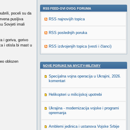
RSS FEED-OVI OVOG FORUMA
brili, poceli su da
rvena pusljiva
RSS najnovijih topica
u Sovjeti imali
RSS poslednjih poruka
a i goriva, gorivo
a i otisla bi mast u
RSS izdvojenjih topica (vesti i članci)
ceo oblozen
NOVE PORUKE NA MYCITY-MILITARY
Specijalna vojna operacija u Ukrajini, 2026.
komentari
Helikopteri u milicijskoj upotrebi
Ukrajina - modernizacija vojske i programi
opremanja
Amblemi jedinica i ustanova Vojske Srbije