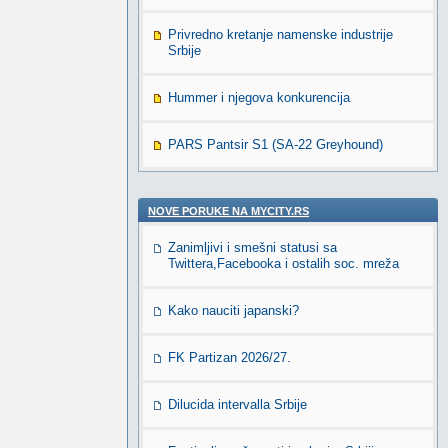
Privredno kretanje namenske industrije
Srbije
Hummer i njegova konkurencija
PARS Pantsir S1 (SA-22 Greyhound)
NOVE PORUKE NA MYCITY.RS
Zanimljivi i smešni statusi sa
Twittera,Facebooka i ostalih soc. mreža
Kako nauciti japanski?
FK Partizan 2026/27.
Dilucida intervalla Srbije