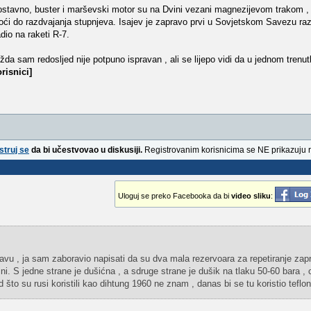
dnostavno, buster i marševski motor su na Dvini vezani magnezijevom trakom , 
oći do razdvajanja stupnjeva. Isajev je zapravo prvi u Sovjetskom Savezu raz
adio na raketi R-7.
žda sam redosljed nije potpuno ispravan , ali se lijepo vidi da u jednom tren
risnici]
struj se
da bi učestvovao u diskusiji.
Registrovanim korisnicima se NE prikazuju 
Uloguj se preko Facebooka da bi
video sliku
:
avu , ja sam zaboravio napisati da su dva mala rezervoara za repetiranje zap
ni. S jedne strane je dušićna , a sdruge strane je dušik na tlaku 50-60 bara , c
 što su rusi koristili kao dihtung 1960 ne znam , danas bi se tu koristio teflon