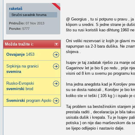
raketaš
Stručni saradnik foruma
@ Georgius , tu si potpuno u pravu , ja
Pridružio:
07 Nov 2013
klipom u sredini. S jedne strane je duši
Poruke:
5777
što su rusi koristili kao dihtung 1960 ne
Oni veliki rezervoari iz kojih je glavni 
Možda tražite i:
napumpan sa 2-3 bara dušika. Ne znam sa
slojeva .
Osvajanje
1453
Isajev je taj zadatak riješio za manje o
Srpkinja na granici
Gagarinov let je bio 6 po redu , prije nj
svemira
visini od 8 km u svemu po programu koj
Rusko-Evropski
Ima jedna anegdota kad je Koroljev pre
svemirski
brod
su se dosta natezali , Koroljev je bio 
koliko ste vi teški ( 105 kg ) i ispalo 
Svemirski
program Apolo
Taj problem sa bestežinskim stanjem je
prestala raditi , decelaracija je bila ta
usisala dušik i krepala. Tu je Isajev pal
potiska ) on nije dao marševskom da se 
se lijepo odlijepio i nastavio dalje.