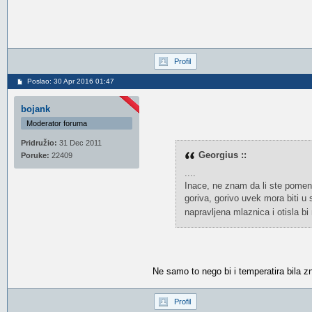
Profil
Poslao: 30 Apr 2016 01:47
bojank
Moderator foruma
Pridružio:
31 Dec 2011
Georgius ::
Poruke:
22409
....
Inace, ne znam da li ste pomenul
goriva, gorivo uvek mora biti u 
napravljena mlaznica i otisla b
Ne samo to nego bi i temperatira bila z
Profil