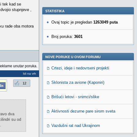
i tek kad se
dvojio stupnjeve ,
STATISTIKA
Ovaj topic je pregledan
1263049 puta
utku rade oba motora
Broj poruka:
3601
NOVE PORUKE U OVOM FORUMU
reklame unutar poruka.
Crtezi, ideje i nedovrseni projekti
Idi na vrh
Sklonista za avione (Kaponiri)
12
Brišući letovi - snimci/slike
Aktivnosti dezurne pare sirom sveta
ravo dva
ilindri su od
.
Vazdušni rat nad Ukrajinom