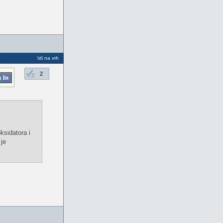
Idi na vrh
2
ksidatora i
 je