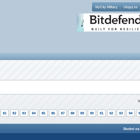
MyCity Military
Uloguj se
N
81
82
83
84
85
86
87
88
89
90
91
92
93
94
Skokni na 