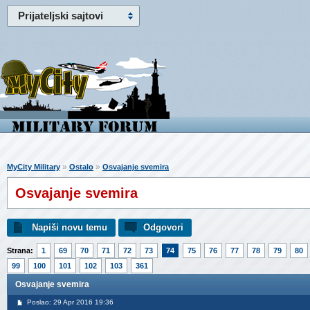
Prijateljski sajtovi
»
»
MyCity Military
Ostalo
Osvajanje svemira
Osvajanje svemira
Napiši novu temu
Odgovori
Strana:
1
69
70
71
72
73
74
75
76
77
78
79
80
99
100
101
102
103
361
Osvajanje svemira
Poslao: 29 Apr 2016 19:36