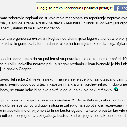
 sam zaboravio napisati da su dva mala rezervoara za repetiranje zapravo dva 
ćna , a sdruge strane je dušik na tlaku 50-60 bara , cilindri su od kemijski otp
 znam , danas bi se tu koristio teflon.
motor crpio gorivo su uvijek bili kuglasti od aluminijske legure , a unutra je bio
stav te gume za balon , a danas bi se na tom mjestu koristila folija Mylar il
d godinu dana , tako da su prvi letovi sa povratkom kapsule iz orbite počeli 19
ega su bili u nekoliko navrata psi , a njegov prethodnik Ivan Ivanović je bio lutk
i je obavio Gagarin.
davao Tehničke Zahtjeve Isajevu , manje više je sve bilo jasno zadano osim t
knap u svemu pogotovo u težini kapsule i na kraju je Koroljev rekao ... dobro 
je dobro, ne znam kako bi to sve završilo da je Isajev bio neki mršavko.
 prčio Isajeva i ranije na raketnom sustavu 75 Dvina Volhov , nakon što bi o
kva da bi se sve gorivo u drugom stupnju zaljepilo na suprotni kraj rezervoara i
io marševski motor prije no što bi se buster ugasio , a kako je buster bio vrlo d
odljepi i pobjegne. U fazi gašenja bustera kad bi njegov potisak pao ispod 3 