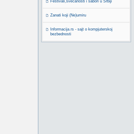
Festivali,svečanosti i sabori u Srbiji
Zanati koji (Ne)umiru
Informacija.rs - sajt o kompjuterskoj
bezbednosti