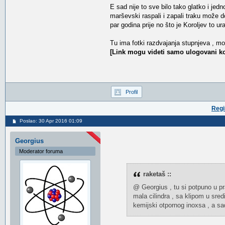
E sad nije to sve bilo tako glatko i je
marševski raspali i zapali traku može d
par godina prije no što je Koroljev to ur
Tu ima fotki razdvajanja stupnjeva , mo
[Link mogu videti samo ulogovani ko
Profil
Regi
Poslao: 30 Apr 2016 01:09
Georgius
Moderator foruma
raketaš ::
@ Georgius , tu si potpuno u pr
mala cilindra , sa klipom u sredi
kemijski otpornog inoxsa , a sad