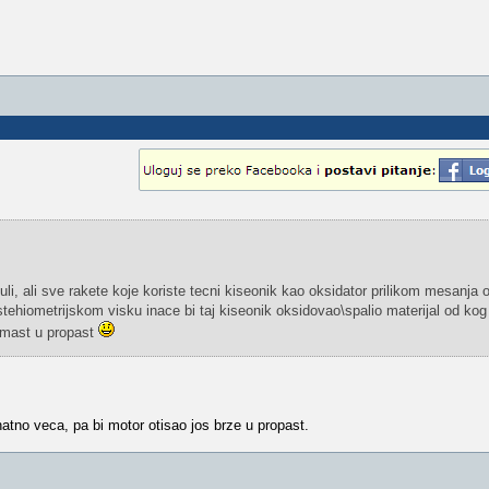
i, ali sve rakete koje koriste tecni kiseonik kao oksidator prilikom mesanja o
stehiometrijskom visku inace bi taj kiseonik oksidovao\spalio materijal od kog
i mast u propast
natno veca, pa bi motor otisao jos brze u propast.