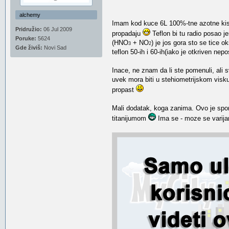
alchemy
Imam kod kuce 6L 100%-tne azotne kiseli
Pridružio:
06 Jul 2009
propadaju
Teflon bi tu radio posao je
Poruke:
5624
(HNO
+ NO
) je jos gora sto se tice 
3
2
Gde živiš:
Novi Sad
teflon 50-ih i 60-ih(iako je otkriven nep
Inace, ne znam da li ste pomenuli, ali s
uvek mora biti u stehiometrijskom visku 
propast
Mali dodatak, koga zanima. Ovo je sp
titanijumom
Ima se - moze se varija