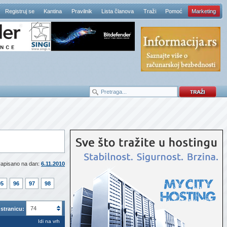
Registruj se
Kantina
Pravilnik
Lista članova
Traži
Pomoć
Marketing
apisano na dan:
6.11.2010
95
96
97
98
74
stranicu:
Idi na vrh