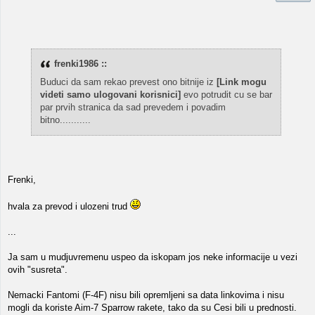
frenki1986 ::
Buduci da sam rekao prevest ono bitnije iz
[Link mogu
videti samo ulogovani korisnici]
evo potrudit cu se bar
par prvih stranica da sad prevedem i povadim
bitno...........
Frenki,
hvala za prevod i ulozeni trud
...
Ja sam u mudjuvremenu uspeo da iskopam jos neke informacije u vezi
ovih "susreta".
Nemacki Fantomi (F-4F) nisu bili opremljeni sa data linkovima i nisu
mogli da koriste Aim-7 Sparrow rakete, tako da su Cesi bili u prednosti.