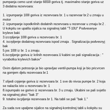
pumpanja cemo uzet stanje 6650l goriva tj. maximalno stanje goriva uz
3 dodatna rezervoara:
1. izpumpanje 100l goriva iz rezervoara br. 1 u razervoar br.2 u zmaju u
motor
2. izpumpanje ispodkrilnih dodatnih rezervoara u rezervoar u zmaju br.2 .
U kokpitu se upalila sijalica na signalnoj tabli "T-10U" Podvesenye
kryleve baki
3.izcrpljenje 100l goriva u rezervoaru br. 1
4. iscrpljenje dodatnog rezervoara ispod zmaja . Signalizacija podvesnyj
bak
5.jos 100l iz br. 1 u zmaju.
6.iscrpljenje goriva iz krilnih rezervoara.U kabini se pali signalizacija : "
vyrabotka krylevich bakov"
Ovim djelom potrosnje je bio upravljao ventil-pumpa koji je bio pricvrcen
na gornjem djelu rezervoara br.1
7.slijedi crpjenje goriva iz rezervoara br. 1 sve do nivoa pumpe br. 2 koja
se nalazila isto u rezervoaru br. 1
8.ispumpalo se gorivo iz rezervoara br. 3 u zmaju. Ukabini se pali svjetlo
na signalnoj ploci "bak 3"
9. totalno iscpljenje rezervoara br 1. Na tabli se pali "bak 1."
Za sada sve upaljene sijalice na signalnoj-kontrolnoj tabli u kokpitu su