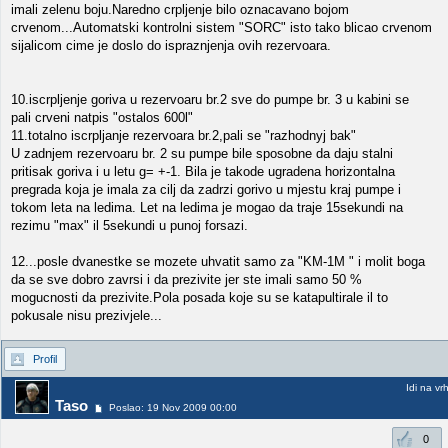
imali zelenu boju.Naredno crpljenje bilo oznacavano bojom
crvenom...Automatski kontrolni sistem "SORC" isto tako blicao crvenom
sijalicom cime je doslo do ispraznjenja ovih rezervoara.
10.iscrpljenje goriva u rezervoaru br.2 sve do pumpe br. 3 u kabini se
pali crveni natpis "ostalos 600l"
11.totalno iscrpljanje rezervoara br.2,pali se "razhodnyj bak"
U zadnjem rezervoaru br. 2 su pumpe bile sposobne da daju stalni
pritisak goriva i u letu g= +-1. Bila je takode ugradena horizontalna
pregrada koja je imala za cilj da zadrzi gorivo u mjestu kraj pumpe i
tokom leta na ledima. Let na ledima je mogao da traje 15sekundi na
rezimu "max" il 5sekundi u punoj forsazi.
12...posle dvanestke se mozete uhvatit samo za "KM-1M " i molit boga
da se sve dobro zavrsi i da prezivite jer ste imali samo 50 %
mogucnosti da prezivite.Pola posada koje su se katapultirale il to
pokusale nisu prezivjele...
Profil
Idi na vr
Taso
Poslao: 19 Nov 2009 00:00
0