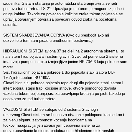
izduvnika. Sistam startanja je automatski,i startiranje avina se radi
pomovu turbostartera TS-21. Upravljanje motorom je moguce iz jedne i
druge kabine .Takode za povecanje kolicine zraka tokom poljetanja se
upravlja otvaranjem otvora za povecani dovod zraka na pocetcima
usisnika.
SISTEM SNADBJEVANJA GORIVA (Ovo cu preskocit ako mi
dozvolite,o tom sam pisao u predhodnim postovima).
HIDRAULICNI SISTEM aviona 37 se djeli na 2 autonomna sistema i to
na sistem hidr. pojacala i sistem glavni. Svaki od pomenuta 2 sistema
ima svoju pumpu ili crpku izmjenjljive jacine NP-70A-3 koju pokrece sam
moter.
Sis. hidraulicnih pojacala pokrece 1 dio pojacala stabilizatora BU-
170A,interceptore BU-190A .
Glavni hidr. sis. pokrece pojacalo repa,drugi dio pojacala stabilizatora i
interceptora, stajni trap, kocione stitove, otvore pomocnog dovoda
vazduha tokom poljetanja,sis. za upravljanje kretanja po pisti.Takode je
odgovorno za rad turbostartera.
VAZDUSNI SISTEM se satojao od 2 sistema.Glavnog i
rezervnog.Glavni sistem se brinuo za otvaranje poklopaca kabine kao i
za njenu sigurnu zatvorenost,kocenje kocnicama na
tockovima,upravljanje zatvaranjem cepovima sistema za
gorivo,upravljanje kocionim padobranom i hladenjem elektronskih