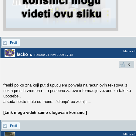
Profil
Idi na vr
lacko
Poslao: 24 Nov 2009 17:48
0
frenki po ko zna koji put ti upucujem pohvalu na racun ovih tekstova iz
nekih proslih vremena....a posebno za ove informacije vezano za taktiku
upotrebe..
a sada nesto malo od mene..."dranje" po zemlji....
[Link mogu videti samo ulogovani korisnici]
Profil
Idi na vr