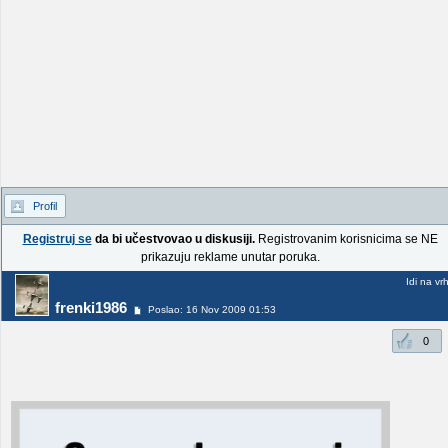
Profil
Registruj se
da bi učestvovao u diskusiji.
Registrovanim korisnicima se NE
prikazuju reklame unutar poruka.
Idi na vr
frenki1986
Poslao: 16 Nov 2009 01:53
0