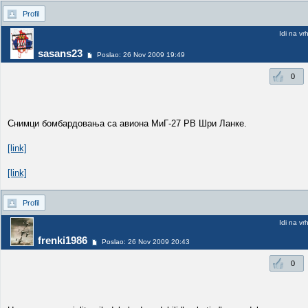
Profil
Idi na vr
sasans23
Poslao: 26 Nov 2009 19:49
0
Снимци бомбардовања са авиона МиГ-27 РВ Шри Ланке.
[link]
[link]
Profil
Idi na vr
frenki1986
Poslao: 26 Nov 2009 20:43
0