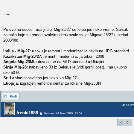
.......
Po svemu sudeci, manji broj Mig-23/27 ce leteti jos neko vreme. Spisak
zemalja koje su remontovale/modenizovale svoje Migove-23/27 u period
2008/09:
Indija - Mig-27:
u toku je remont i modernizacija nekih na UPG standard
Kazakstan Mig-23/27:
remont i modernizacija tokom 2008
Angola Mig-23ML:
dovode se na MLD standard u Ukrajini
Sirija Mig-23:
nabavljeno 33 iz Belorusije (vidi gornji post). Ima ukupno
oko 50-60
Sri Lanka:
nabavljeno jos nekoliko Mig-27
Etiopija:
izgradjen remontni centar za lokalne Mig-23BN
Profil
Idi na vr
frenki1986
Poslao: 24 Nov 2009 15:59
0