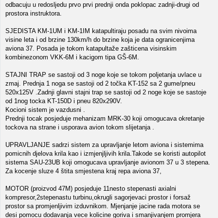
odbacuju u redosljedu prvo prvi prednji onda poklopac zadnji-drugi od
prostora instruktora.
SJEDISTA KM-1UM i KM-1IM katapultiraju posadu na svim nivoima
visine leta i od brzine 130km/h do brzine koja je data ogranicenjima
aviona 37. Posada je tokom katapultaže zašticena visinskim
kombinezonom VKK-6M i kacigom tipa GŠ-6M.
STAJNI TRAP se sastoji od 3 noge koje se tokom poljetanja uvlace u
zmaj. Prednja 1 noga se sastoji od 2 točka KT-152 sa 2 gume/pneu
520x125V .Zadnji glavni stajni trap se sastoji od 2 noge koje se sastoje
od 1nog tocka KT-150D i pneu 820x290V.
Kocioni sistem je vazdusni .
Prednji tocak posjeduje mehanizam MRK-30 koji omogucava okretanje
tockova na strane i usporava avion tokom slijetanja .
UPRAVLJANJE sadrzi sistem za upravljanje letom aviona i sistemima
pomicnih djelova krila kao i izmjenjljivih krila.Takode se koristi autopilot
sistema SAU-23UB koji omogucava upravljanje avionom 37 u 3 stepena.
Za kocenje sluze 4 štita smjestena kraj repa aviona 37,
MOTOR (proizvod 47M) posjeduje 11nesto stepenasti axialni
kompresor,2stepenastu turbinu,okrugli sagorjevaci prostor i forsaž
prostor sa promjenljivim izduvnikom. Mjenjanje jacine rada motora se
desi pomocu dodavanja vece kolicine goriva i smanjivanjem promjera