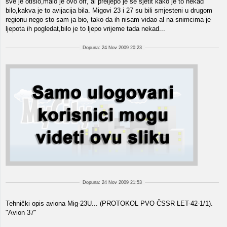
sve je otislo,malo je ovo off, al preljepo je se sjetit kako je to nekad
bilo,kakva je to avijacija bila. Migovi 23 i 27 su bili smjesteni u drugom
regionu nego sto sam ja bio, tako da ih nisam vidao al na snimcima je
ljepota ih pogledat,bilo je to ljepo vrijeme tada nekad...
Dopuna: 24 Nov 2009 20:23
Dopuna: 24 Nov 2009 21:53
Tehnički opis aviona Mig-23U... (PROTOKOL PVO ČSSR LET-42-1/1).
"Avion 37"