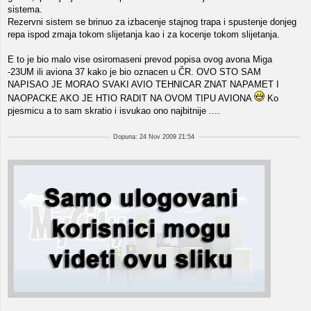
sistema.
Rezervni sistem se brinuo za izbacenje stajnog trapa i spustenje donjeg
repa ispod zmaja tokom slijetanja kao i za kocenje tokom slijetanja.
E to je bio malo vise osiromaseni prevod popisa ovog avona Miga
-23UM ili aviona 37 kako je bio oznacen u ČR. OVO STO SAM
NAPISAO JE MORAO SVAKI AVIO TEHNICAR ZNAT NAPAMET I
NAOPACKE AKO JE HTIO RADIT NA OVOM TIPU AVIONA
Ko
pjesmicu a to sam skratio i isvukao ono najbitnije ....
Dopuna: 24 Nov 2009 21:54