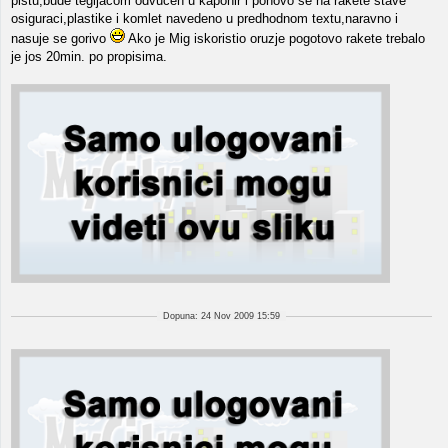
pistu,bude tegljacom odvucen u kaponir i ponovo se na rakete stave
osiguraci,plastike i komlet navedeno u predhodnom textu,naravno i
nasuje se gorivo
Ako je Mig iskoristio oruzje pogotovo rakete trebalo
je jos 20min. po propisima.
Dopuna: 24 Nov 2009 15:59