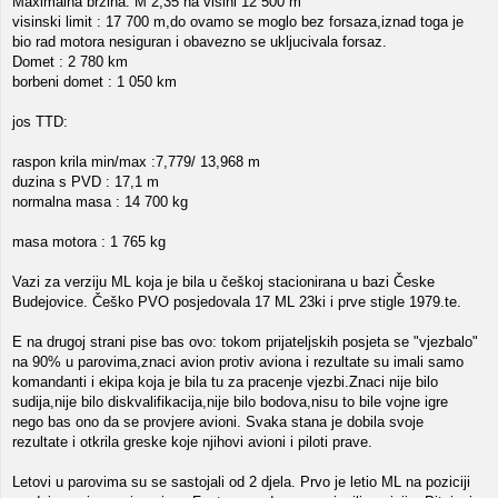
Maximalna brzina: M 2,35 na visini 12 500 m
visinski limit : 17 700 m,do ovamo se moglo bez forsaza,iznad toga je
bio rad motora nesiguran i obavezno se ukljucivala forsaz.
Domet : 2 780 km
borbeni domet : 1 050 km
jos TTD:
raspon krila min/max :7,779/ 13,968 m
duzina s PVD : 17,1 m
normalna masa : 14 700 kg
masa motora : 1 765 kg
Vazi za verziju ML koja je bila u češkoj stacionirana u bazi Česke
Budejovice. Češko PVO posjedovala 17 ML 23ki i prve stigle 1979.te.
E na drugoj strani pise bas ovo: tokom prijateljskih posjeta se "vjezbalo"
na 90% u parovima,znaci avion protiv aviona i rezultate su imali samo
komandanti i ekipa koja je bila tu za pracenje vjezbi.Znaci nije bilo
sudija,nije bilo diskvalifikacija,nije bilo bodova,nisu to bile vojne igre
nego bas ono da se provjere avioni. Svaka stana je dobila svoje
rezultate i otkrila greske koje njihovi avioni i piloti prave.
Letovi u parovima su se sastojali od 2 djela. Prvo je letio ML na poziciji