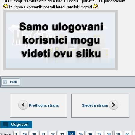
Uuuu,mogu zamislit onih dole kad su dobili " paketic " sa padobranom
Iz tigrova kopnenih postali leteci tamilski tigrovi
Profil
Prethodna strana
Sledeća strana
Odgovori
Strana:
1
29
30
31
32
33
34
35
36
37
38
39
40