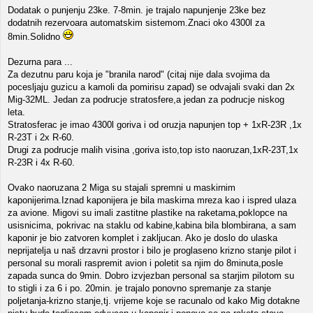
Dodatak o punjenju 23ke. 7-8min. je trajalo napunjenje 23ke bez
dodatnih rezervoara automatskim sistemom.Znaci oko 4300l za
8min.Solidno
Dezurna para ...
Za dezutnu paru koja je "branila narod" (citaj nije dala svojima da
pocesljaju guzicu a kamoli da pomirisu zapad) se odvajali svaki dan 2x
Mig-32ML. Jedan za podrucje stratosfere,a jedan za podrucje niskog
leta.
Stratosferac je imao 4300l goriva i od oruzja napunjen top + 1xR-23R ,1x
R-23T i 2x R-60.
Drugi za podrucje malih visina ,goriva isto,top isto naoruzan,1xR-23T,1x
R-23R i 4x R-60.
Ovako naoruzana 2 Miga su stajali spremni u maskirnim
kaponijerima.Iznad kaponijera je bila maskirna mreza kao i ispred ulaza
za avione. Migovi su imali zastitne plastike na raketama,poklopce na
usisnicima, pokrivac na staklu od kabine,kabina bila blombirana, a sam
kaponir je bio zatvoren komplet i zakljucan. Ako je doslo do ulaska
neprijatelja u naš drzavni prostor i bilo je proglaseno krizno stanje pilot i
personal su morali raspremit avion i poletit sa njim do 8minuta,posle
zapada sunca do 9min. Dobro izvjezban personal sa starjim pilotom su
to stigli i za 6 i po. 20min. je trajalo ponovno spremanje za stanje
poljetanja-krizno stanje,tj. vrijeme koje se racunalo od kako Mig dotakne