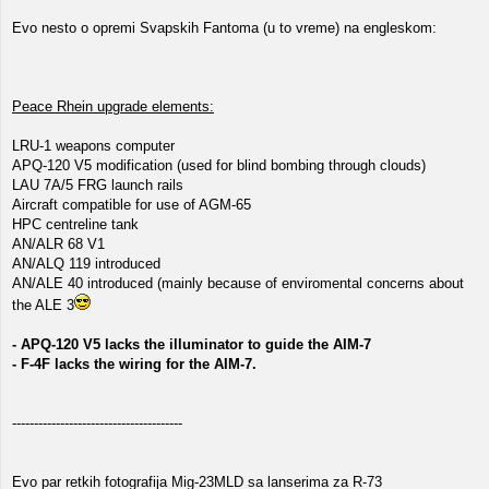
Evo nesto o opremi Svapskih Fantoma (u to vreme) na engleskom:
Peace Rhein upgrade elements:
LRU-1 weapons computer
APQ-120 V5 modification (used for blind bombing through clouds)
LAU 7A/5 FRG launch rails
Aircraft compatible for use of AGM-65
HPC centreline tank
AN/ALR 68 V1
AN/ALQ 119 introduced
AN/ALE 40 introduced (mainly because of enviromental concerns about
the ALE 3
- APQ-120 V5 lacks the illuminator to guide the AIM-7
- F-4F lacks the wiring for the AIM-7.
---------------------------------------
Evo par retkih fotografija Mig-23MLD sa lanserima za R-73