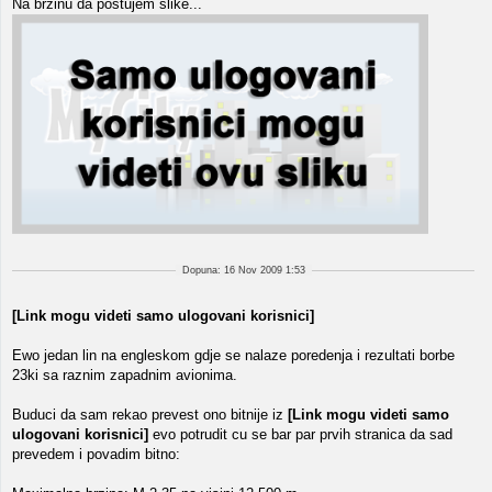
Na brzinu da postujem slike...
Dopuna: 16 Nov 2009 1:53
[Link mogu videti samo ulogovani korisnici]
Ewo jedan lin na engleskom gdje se nalaze poredenja i rezultati borbe
23ki sa raznim zapadnim avionima.
Buduci da sam rekao prevest ono bitnije iz
[Link mogu videti samo
ulogovani korisnici]
evo potrudit cu se bar par prvih stranica da sad
prevedem i povadim bitno: