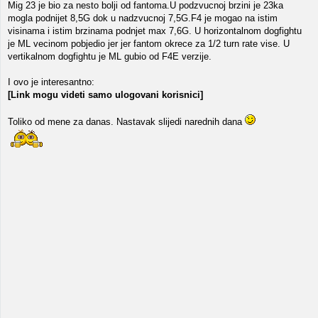
Mig 23 je bio za nesto bolji od fantoma.U podzvucnoj brzini je 23ka
mogla podnijet 8,5G dok u nadzvucnoj 7,5G.F4 je mogao na istim
visinama i istim brzinama podnjet max 7,6G. U horizontalnom dogfightu
je ML vecinom pobjedio jer jer fantom okrece za 1/2 turn rate vise. U
vertikalnom dogfightu je ML gubio od F4E verzije.
I ovo je interesantno:
[Link mogu videti samo ulogovani korisnici]
Toliko od mene za danas. Nastavak slijedi narednih dana