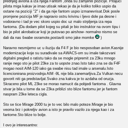
prednjeg aviona a iza njega Fantom ,onda su zamjenili pozicije. Pitajuci
pilota miga kakav je imao utisak rekao je da je koliko toliko uspio da
ostane na poziciji "2" i da ga nije fantom uspio izmanevrisat.Dok posle
promjene pozicija MF je napravio ostru krivinu i ljevo dole pa desne i
vodoravno i tad je vec skoro uspio doc uz malo strpljenja iza repa
fantoma. (Da dodam pilot kojeg su pitali je bio instruktor na ovom tipu i
bio je pilot akrobaticar koji je putovao po airshow- normalno nismo se
dali da nas šwabe osramote,postavili smo jake momke
)
Naravno nesmijemo uc u iluziju da F4 F je bio nesposoban avion.Kasnije
modernizacije koje su suradivale sa AWACS-om su imale takozvani
digitalni pregled o ratistu tako da se mogle pripremit za 23ku mnogo
ranije nego sto je pilot 23ke za to uopste znao.Isto tako zna se da F4F
mogao nosit AIM-120 iako ga swabe nisu tad imale u arsenalu.Isto
licencionirana proizvodnja AIM -9L nije bila zanemarljiva.Za Vulkan necu
govorit niti ga predstavljat.Svako zna kakva je to azdaha od oruzja.
Skraceno pilot ML 23ke se morao namucit da pobjedi fantoma . Glavna
stvar je bila u tome da se 23ka priblizi sto blize fantomu jer je fantom
naspram 23ke leteca cigla.
Sto se tice Mirage 2000 tu je to vec bilo malo poteze.Mirage je bio
veoma brz i pokreljiv avion a isto je pravilo vazilo za njega kao i za
fantome.Sto blize to bolje.
I ovo je interesantno: