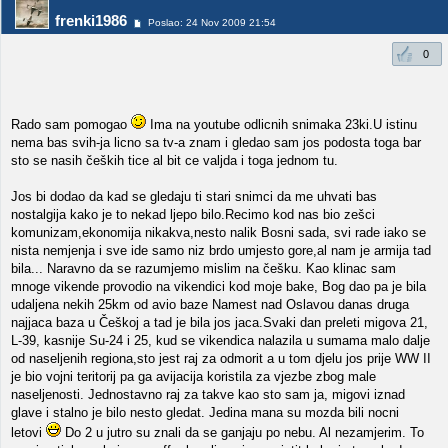
frenki1986
Poslao: 24 Nov 2009 21:54
0
Rado sam pomogao
Ima na youtube odlicnih snimaka 23ki.U istinu
nema bas svih-ja licno sa tv-a znam i gledao sam jos podosta toga bar
sto se nasih čeških tice al bit ce valjda i toga jednom tu.
Jos bi dodao da kad se gledaju ti stari snimci da me uhvati bas
nostalgija kako je to nekad ljepo bilo.Recimo kod nas bio zešci
komunizam,ekonomija nikakva,nesto nalik Bosni sada, svi rade iako se
nista nemjenja i sve ide samo niz brdo umjesto gore,al nam je armija tad
bila... Naravno da se razumjemo mislim na češku. Kao klinac sam
mnoge vikende provodio na vikendici kod moje bake, Bog dao pa je bila
udaljena nekih 25km od avio baze Namest nad Oslavou danas druga
najjaca baza u Češkoj a tad je bila jos jaca.Svaki dan preleti migova 21,
L-39, kasnije Su-24 i 25, kud se vikendica nalazila u sumama malo dalje
od naseljenih regiona,sto jest raj za odmorit a u tom djelu jos prije WW II
je bio vojni teritorij pa ga avijacija koristila za vjezbe zbog male
naseljenosti. Jednostavno raj za takve kao sto sam ja, migovi iznad
glave i stalno je bilo nesto gledat. Jedina mana su mozda bili nocni
letovi
Do 2 u jutro su znali da se ganjaju po nebu. Al nezamjerim. To