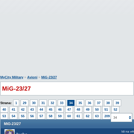
»
»
MyCity Military
Avioni
MiG-23/27
MiG-23/27
Strana:
1
29
30
31
32
33
34
35
36
37
38
39
40
41
42
43
44
45
46
47
48
49
50
51
52
53
54
55
56
57
58
59
60
61
62
63
209
34
MiG-23/27
Idi na vr