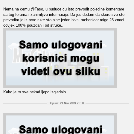
Nema na cemu @Taso, u buduce cu isto prevodit pojedine komentare
sa tog foruma i zanimljive informacije. Da jos dodam da skoro sve sto
prevodim je iz prve ruke sto pise jedan bivsi mehanicar miga 23 znaci
covjek 100% pouzdan i od struke...
Kako je to sve nekad ljepo izgledalo...
Dopuna: 21 Nov 2009 21:30