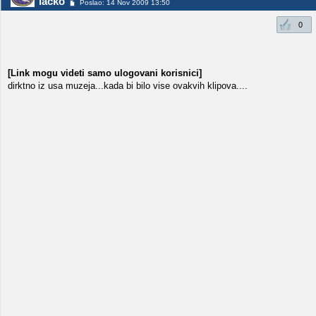
lacko
Poslao: 14 Nov 2009 13:50
0
[Link mogu videti samo ulogovani korisnici]
dirktno iz usa muzeja...kada bi bilo vise ovakvih klipova....