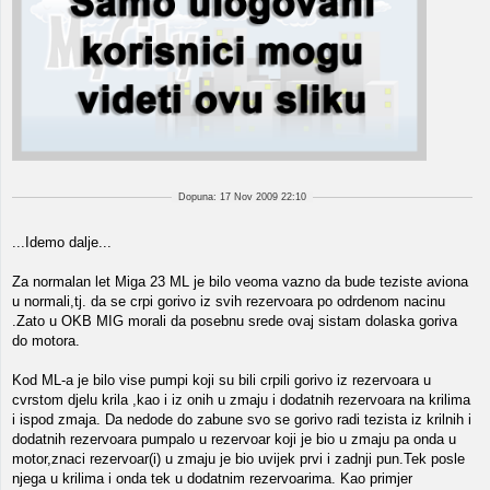
Dopuna: 17 Nov 2009 22:10
...Idemo dalje...
Za normalan let Miga 23 ML je bilo veoma vazno da bude teziste aviona
u normali,tj. da se crpi gorivo iz svih rezervoara po odrdenom nacinu
.Zato u OKB MIG morali da posebnu srede ovaj sistam dolaska goriva
do motora.
Kod ML-a je bilo vise pumpi koji su bili crpili gorivo iz rezervoara u
cvrstom djelu krila ,kao i iz onih u zmaju i dodatnih rezervoara na krilima
i ispod zmaja. Da nedode do zabune svo se gorivo radi tezista iz krilnih i
dodatnih rezervoara pumpalo u rezervoar koji je bio u zmaju pa onda u
motor,znaci rezervoar(i) u zmaju je bio uvijek prvi i zadnji pun.Tek posle
njega u krilima i onda tek u dodatnim rezervoarima. Kao primjer