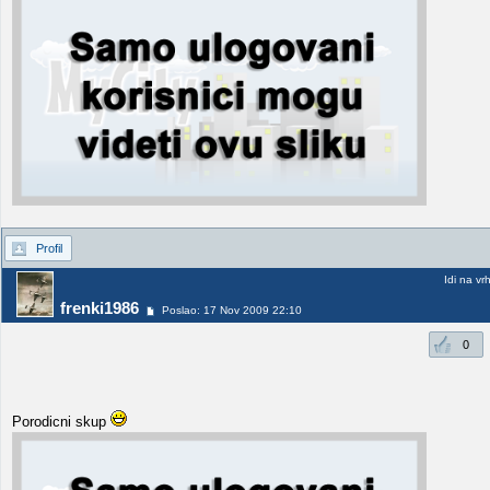
Profil
Idi na vr
frenki1986
Poslao: 17 Nov 2009 22:10
0
Porodicni skup