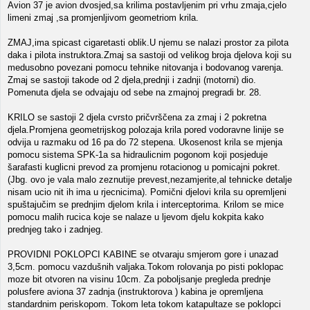
Avion 37 je avion dvosjed,sa krilima postavljenim pri vrhu zmaja,cjelo
limeni zmaj ,sa promjenljivom geometriom krila.
ZMAJ,ima spicast cigaretasti oblik.U njemu se nalazi prostor za pilota
daka i pilota instruktora.Zmaj sa sastoji od velikog broja djelova koji su
medusobno povezani pomocu tehnike nitovanja i bodovanog varenja.
Zmaj se sastoji takode od 2 djela,prednji i zadnji (motorni) dio.
Pomenuta djela se odvajaju od sebe na zmajnoj pregradi br. 28.
KRILO se sastoji 2 djela cvrsto pričvrščena za zmaj i 2 pokretna
djela.Promjena geometrijskog polozaja krila pored vodoravne linije se
odvija u razmaku od 16 pa do 72 stepena. Ukosenost krila se mjenja
pomocu sistema SPK-1a sa hidraulicnim pogonom koji posjeduje
šarafasti kuglicni prevod za promjenu rotacionog u pomicajni pokret.
(Jbg. ovo je vala malo zeznutije prevest,nezamjerite,al tehnicke detalje
nisam ucio nit ih ima u rjecnicima). Pomični djelovi krila su opremljeni
spuštajučim se prednjim djelom krila i interceptorima. Krilom se mice
pomocu malih rucica koje se nalaze u ljevom djelu kokpita kako
prednjeg tako i zadnjeg.
PROVIDNI POKLOPCI KABINE se otvaraju smjerom gore i unazad
3,5cm. pomocu vazdušnih valjaka.Tokom rolovanja po pisti poklopac
moze bit otvoren na visinu 10cm. Za poboljsanje pregleda prednje
polusfere aviona 37 zadnja (instruktorova ) kabina je opremljena
standardnim periskopom. Tokom leta tokom katapultaze se poklopci