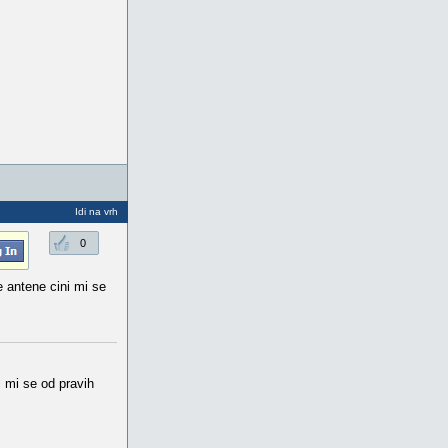
Idi na vrh
0
e antene cini mi se
i mi se od pravih