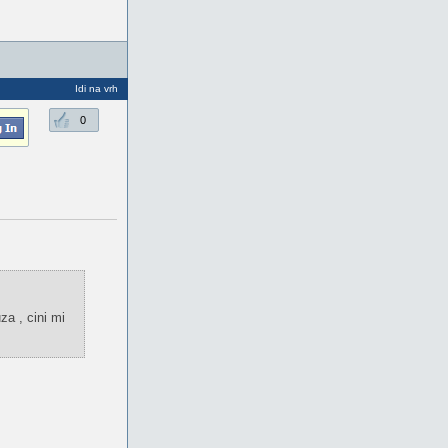
Idi na vrh
0
za , cini mi