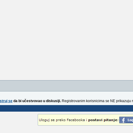
struj se
da bi učestvovao u diskusiji.
Registrovanim korisnicima se NE prikazuju 