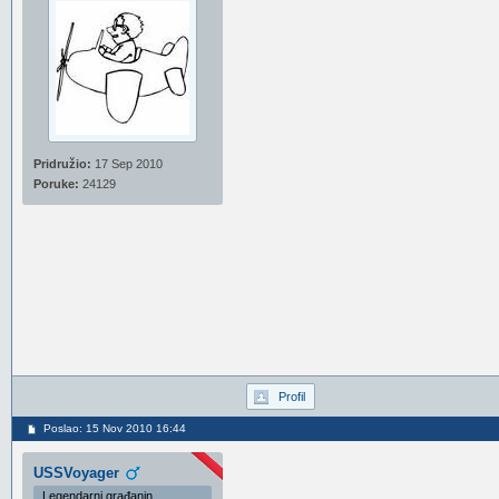
Pridružio:
17 Sep 2010
Poruke:
24129
Profil
Poslao: 15 Nov 2010 16:44
USSVoyager
Legendarni građanin