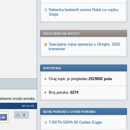
Nabavka borbenih aviona Rafal za vojsku
Srbije
IZDVOJENO NA MYCITY
Specijalna vojna operacija u Ukrajini, 2026.
komentari
STATISTIKA
Ovaj topic je pregledan
2419002 puta
Broj poruka:
6274
reklame unutar poruka.
Idi na vrh
NOVE PORUKE U OVOM FORUMU
0
T-50/TA-50/FA-50 Golden Eagle