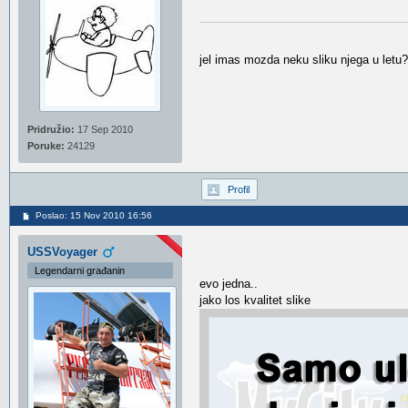
jel imas mozda neku sliku njega u letu?
Pridružio:
17 Sep 2010
Poruke:
24129
Profil
Poslao: 15 Nov 2010 16:56
USSVoyager
Legendarni građanin
evo jedna..
jako los kvalitet slike