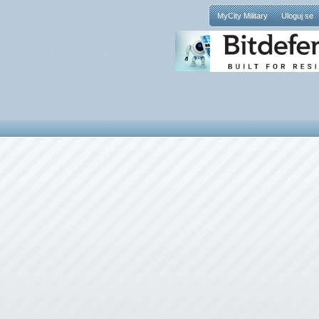
MyCity Military
Uloguj se