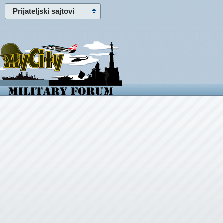
Prijateljski sajtovi