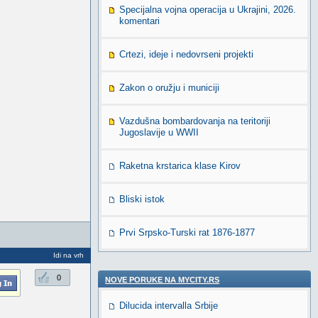
Specijalna vojna operacija u Ukrajini, 2026.
komentari
Crtezi, ideje i nedovrseni projekti
Zakon o oružju i municiji
Vazdušna bombardovanja na teritoriji
Jugoslavije u WWII
Raketna krstarica klase Kirov
Bliski istok
Prvi Srpsko-Turski rat 1876-1877
Idi na vrh
0
NOVE PORUKE NA MYCITY.RS
Dilucida intervalla Srbije