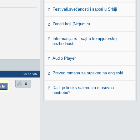
Festivali,svečanosti i sabori u Srbiji
Zanati koji (Ne)umiru
Informacija.rs - sajt o kompjuterskoj
bezbednosti
Audio Player
Prevod romana sa srpskog na engleski
Idi na vrh
0
Da li je linuks sazreo za masovnu
upotrebu?