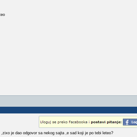
teo
,zixo je dao odgovor sa nekog sajta ,e sad koji je po tebi leteo?