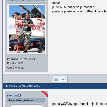
cekaj..
jel to KTM znaci da je model?
posto je postojao pravi t-10-20 koji je le
Pridružio:
26 Mar 2009
Poruke:
4975
Gde živiš:
Šid
Profil
Poslao: 15 Nov 2010 16:51
ray ban11
Legendarni građanin
pa da USSVoyager model koji nije leteo 