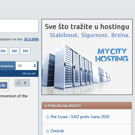
apisano na dan:
16.3.2005
101
102
103
80
stranicu:
Idi na vrh
0
onversion of the
U FOKUSU NA MYCITY
Rat Izrael i SAD protiv Irana 2026
Orešnik