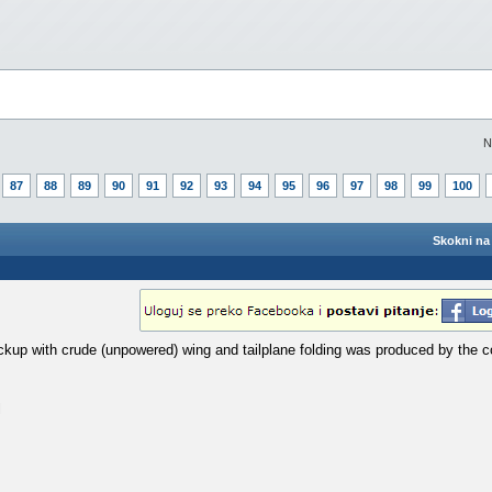
N
87
88
89
90
91
92
93
94
95
96
97
98
99
100
Skokni na 
ckup with crude (unpowered) wing and tailplane folding was produced by the c
l