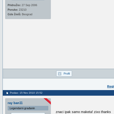
Pridružio:
27 Sep 2006
Poruke:
23210
Gde živiš:
Beograd
Profil
Regi
Poslao: 15 Nov 2010 15:52
ray ban11
Legendarni građanin
znaci ipak samo maketa! zixo thanks