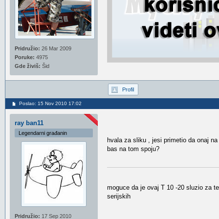
Pridružio:
26 Mar 2009
Poruke:
4975
Gde živiš:
Šid
Profil
Poslao: 15 Nov 2010 17:02
ray ban11
Legendarni građanin
hvala za sliku , jesi primetio da onaj 
bas na tom spoju?
moguce da je ovaj T 10 -20 sluzio za te
serijskih
Pridružio:
17 Sep 2010