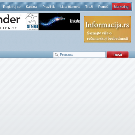
Registruj se
Kantina
Pravilnik
Lista članova
Traži
Pomoć
Marketing