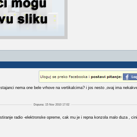
na stajanci nema one bele vrhove na vertikalcima? i jos nesto ,ovaj ima nekakv
Dopuna: 15 Nov 2010 17:02
stiranje radio -elektronske opreme, cak mu je i repna konzola malo duza , cin