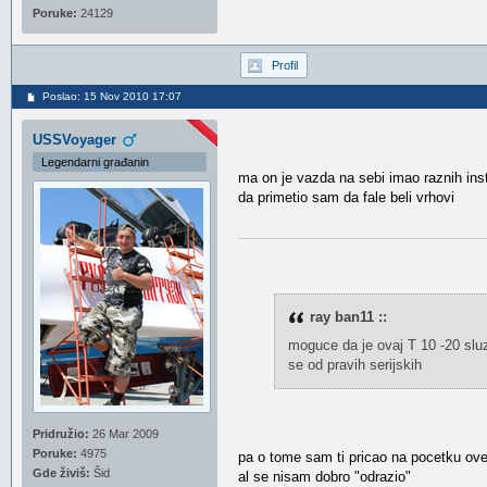
Poruke:
24129
Profil
Poslao: 15 Nov 2010 17:07
USSVoyager
Legendarni građanin
ma on je vazda na sebi imao raznih ins
da primetio sam da fale beli vrhovi
ray ban11 ::
moguce da je ovaj T 10 -20 sluz
se od pravih serijskih
Pridružio:
26 Mar 2009
Poruke:
4975
pa o tome sam ti pricao na pocetku ove
Gde živiš:
Šid
al se nisam dobro "odrazio"