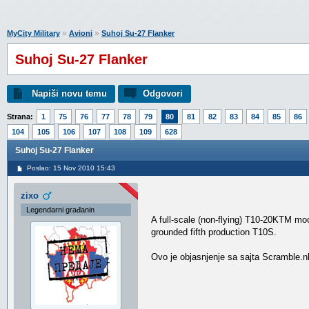
»
»
MyCity Military
Avioni
Suhoj Su-27 Flanker
Suhoj Su-27 Flanker
Napiši novu temu
Odgovori
Strana:
1
75
76
77
78
79
80
81
82
83
84
85
86
104
105
106
107
108
109
628
Suhoj Su-27 Flanker
Poslao: 15 Nov 2010 15:43
zixo
Legendarni građanin
A full-scale (non-flying) T10-20KTM mo
grounded fifth production T10S.
Ovo je objasnjenje sa sajta Scramble.n