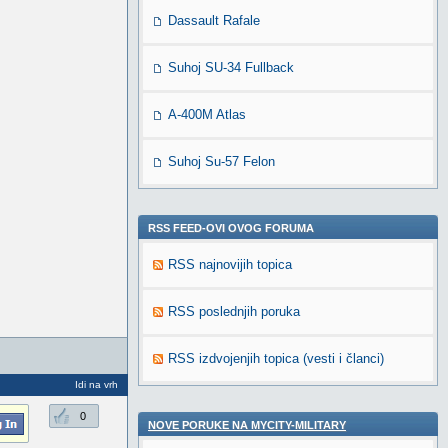
Dassault Rafale
Suhoj SU-34 Fullback
A-400M Atlas
Suhoj Su-57 Felon
RSS FEED-OVI OVOG FORUMA
RSS najnovijih topica
RSS poslednjih poruka
RSS izdvojenjih topica (vesti i članci)
Idi na vrh
0
NOVE PORUKE NA MYCITY-MILITARY