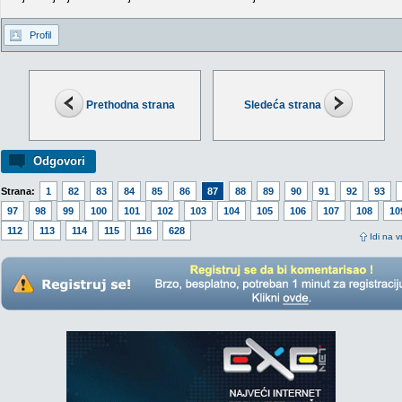
Profil
Prethodna strana
Sledeća strana
Odgovori
Strana:
1
82
83
84
85
86
87
88
89
90
91
92
93
97
98
99
100
101
102
103
104
105
106
107
108
10
112
113
114
115
116
628
Idi na v