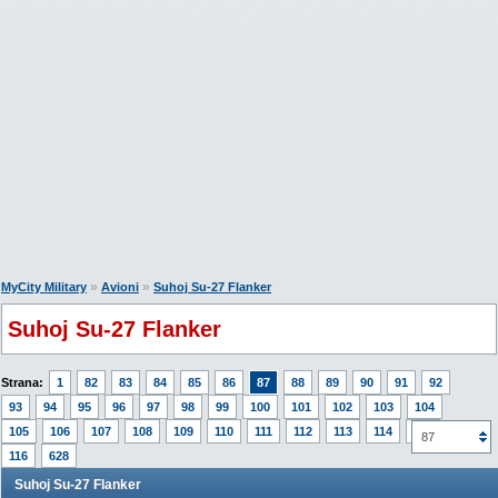
»
»
MyCity Military
Avioni
Suhoj Su-27 Flanker
Suhoj Su-27 Flanker
Strana:
1
82
83
84
85
86
87
88
89
90
91
92
93
94
95
96
97
98
99
100
101
102
103
104
105
106
107
108
109
110
111
112
113
114
115
87
116
628
Suhoj Su-27 Flanker