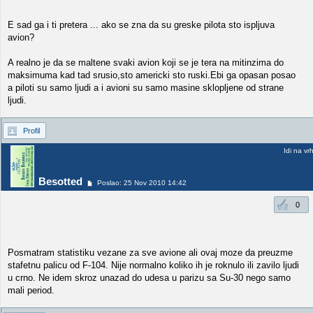
E sad ga i ti pretera ... ako se zna da su greske pilota sto ispljuva
avion?
A realno je da se maltene svaki avion koji se je tera na mitinzima do
maksimuma kad tad srusio,sto americki sto ruski.Ebi ga opasan posao
a piloti su samo ljudi a i avioni su samo masine sklopljene od strane
ljudi.
Profil
Idi na vr
Besotted
Poslao: 25 Nov 2010 14:42
0
Posmatram statistiku vezane za sve avione ali ovaj moze da preuzme
stafetnu palicu od F-104. Nije normalno koliko ih je roknulo ili zavilo ljudi
u crno. Ne idem skroz unazad do udesa u parizu sa Su-30 nego samo
mali period.