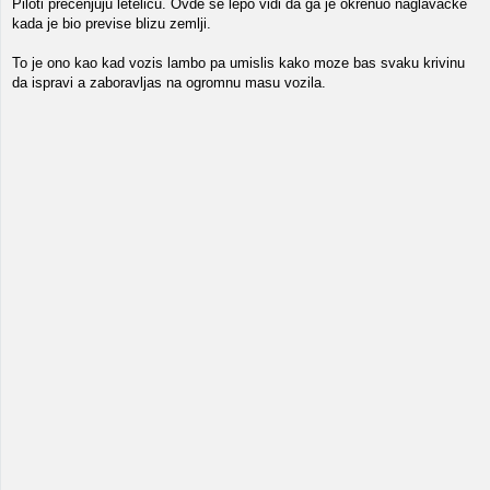
Piloti precenjuju letelicu. Ovde se lepo vidi da ga je okrenuo naglavacke
kada je bio previse blizu zemlji.
To je ono kao kad vozis lambo pa umislis kako moze bas svaku krivinu
da ispravi a zaboravljas na ogromnu masu vozila.