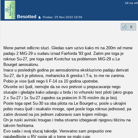
Idi na vr
Besotted
Poslao: 25 Nov 2010 16:56
0
Mene pamet odlicno sluzi. Gledao sam uzivo kako mi na 200m od mene
padaju 2 MiG-29 u sudaru iznad Fairforda '93 god. Zatim pre toga je
roknuo Su-27, pre toga opet Kvotchur sa problemom MiG-29 u Le
Bourget aerosalonu.
Inace u poslednjih godina po aerosalonima ekskluzivno padaju derivati
Su-27, da li je pilotova, mehanicka ili greska I.T-a, to me ne zanima.
Pobio je vise ljudi nego li F-14 za 10 godina upotrebe.
Otvorite oci ljudi, nemojte da se ovo pretvori u prepucavanje nego
slusajte i gledajte kako udaraju u brda i to vrhunski test piloti (akro grupa
2 x Su-27 i 1x Su-27 zajedno sa pratecim Il-76 mislim da je bio).
Posle toga opet Su-30 sa oba pilota na Le Bourget-u, posle u ukrajini
pobio masu ljudi i osakatio mnoge, opet posle toga roknuo jednosed, pa
zatim dvosed na jos jednom zaboravio sam kojem mitingu.
On je ruski avinski trougao i treba stvarno izbegavati njegovu blizinu na
takvim feshtama.
Evo sada i ovaj slucaj takodje. Verovatno sam propustio one
najubedljivije u RV rusije ali o tome se malo cuje.