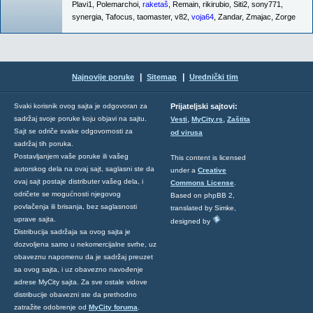
Plavi1
,
Polemarchoi
,
raketaš
,
Remain
,
rikirubio
,
Siti2
,
sony771
,
synergia
,
Tafocus
,
taomaster
,
v82
,
voja64
,
Zandar
,
Zmajac
,
Zorge
|
|
Najnovije poruke
Sitemap
Urednički tim
Svaki korisnik ovog sajta je odgovoran za
Prijateljski sajtovi:
,
,
sadržaj svoje poruke koju objavi na sajtu.
Vesti
MyCity.rs
Zaštita
Sajt se odriče svake odgovornosti za
od virusa
sadržaj tih poruka.
Postavljanjem vaše poruke ili vašeg
This content is licensed
autorskog dela na ovaj sajt, saglasni ste da
under a
Creative
ovaj sajt postaje distributer vašeg dela, i
Commons License
.
odričete se mogućnosti njegovog
Based on phpBB 2,
povlačenja ili brisanja, bez saglasnosti
translated by Simke,
uprave sajta.
designed by
Distribucija sadržaja sa ovog sajta je
dozvoljena samo u nekomercijalne svrhe, uz
obaveznu napomenu da je sadržaj preuzet
sa ovog sajta, i uz obavezno navođenje
adrese MyCity sajta. Za sve ostale vidove
distribucije obavezni ste da prethodno
zatražite odobrenje od
MyCity foruma
.