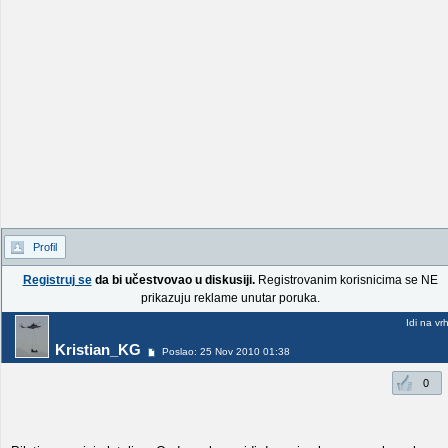
Profil
Registruj se
da bi učestvovao u diskusiji.
Registrovanim korisnicima se NE
prikazuju reklame unutar poruka.
Idi na vr
Kristian_KG
Poslao: 25 Nov 2010 01:38
0