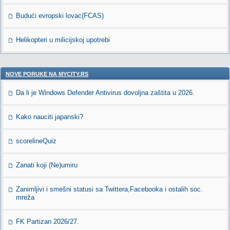
Budući evropski lovac(FCAS)
Helikopteri u milicijskoj upotrebi
NOVE PORUKE NA MYCITY.RS
Da li je Windows Defender Antivirus dovoljna zaštita u 2026.
Kako nauciti japanski?
scorelineQuiz
Zanati koji (Ne)umiru
Zanimljivi i smešni statusi sa Twittera,Facebooka i ostalih soc.
mreža
FK Partizan 2026/27.