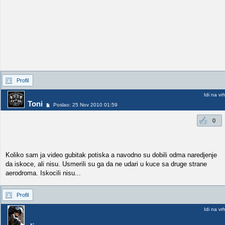
Profil
Idi na vr
Toni
Poslao: 25 Nov 2010 01:59
0
Koliko sam ja video gubitak potiska a navodno su dobili odma naredjenje
da iskoce, ali nisu. Usmerili su ga da ne udari u kuce sa druge strane
aerodroma. Iskocili nisu...
Profil
Idi na vr