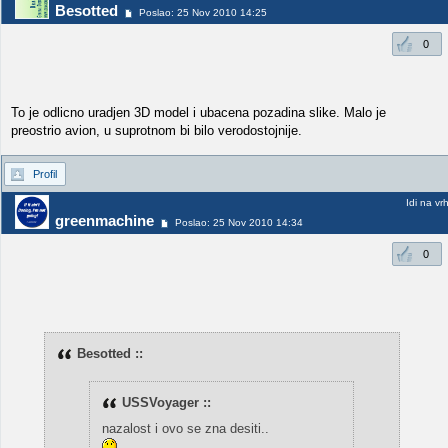
Besotted
Poslao: 25 Nov 2010 14:25
0
To je odlicno uradjen 3D model i ubacena pozadina slike. Malo je
preostrio avion, u suprotnom bi bilo verodostojnije.
Profil
Idi na vr
greenmachine
Poslao: 25 Nov 2010 14:34
0
Besotted ::
USSVoyager ::
nazalost i ovo se zna desiti..