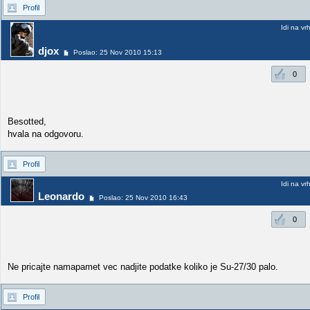
Profil
Idi na vr
djox
Poslao: 25 Nov 2010 15:13
0
Besotted,
hvala na odgovoru.
Profil
Idi na vr
Leonardo
Poslao: 25 Nov 2010 16:43
0
Ne pricajte namapamet vec nadjite podatke koliko je Su-27/30 palo.
Profil