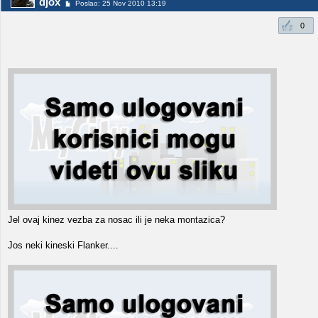
djox
Poslao: 25 Nov 2010 13:19
0
Jel ovaj kinez vezba za nosac ili je neka montazica?
Jos neki kineski Flanker....