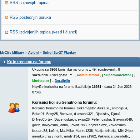
RSS najnovijih topica
RSS poslednjih poruka
RSS izdvojenjih topica (vesti i članci)
»
»
MyCity Military
Avioni
Suhoj Su-27 Flanker
Ko je trenutno na forumu
Ukupno su
6966
korisnika na forumu :: 49 registrovanih, 8
sakrivenih i 6909 gosta :: [
Administrator
] [
Supermoderator
] [
Moderator
] ::
Detaljnije
Najviše korisnika na forumu ikad bilo je
16981
- dana 24 Jun 2026
07:46
Korisnici koji su trenutno na forumu:
Korisnici trenutno na forumu:
aleksmajstor
,
AleksSE
,
antonije64
,
Belac91
,
Betty25
,
Botovac
,
d.arsenal321
,
Djokislav
,
Djota1
,
DrNeoCortex
,
Duce
,
dukajov
,
ekipo26
,
Feller
,
gasha
,
Glavonja049
,
goxin
,
howyesno
,
janbo
,
Jovan1983
,
Kajzer Soze
,
kovac9mm
,
leopard83
,
Lošmi
,
MadMike
,
Marko1238
,
Matija
,
mikelija
,
Miki 24pbr
,
milenko crazy north
,
milutin134
,
nesa1962
,
Paklenica
,
peradetlić
,