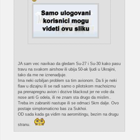
JA sam vec navikao da gledam Su-27 i Su-30 kako pasu
travu na svakom airshow ili ubija 50-ak ljudi u Ukrajini,
tako da me ne iznenadjuje.
Ima neki ozbiljan problem sa tim avionom. Da li je neki
flaw u dizajnu ili se radi samo o pilotskom machoizmu
pa prenapregnu avion i dozive blackout jer ne vole da
nose anti G odela, ili ne znam sta drugo da mislim..
Treba im zabraniti nastupe ili se odmaci 5km dalje. Ovo
postaje simptomaticno bas za Sukhoi.
OD sada kada ga vidim na aeromitingu, bezim na drugu
stranu.