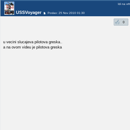
Idi na vr
USSVoyager
Poslao: 25 Nov 2010 01:30
0
u vecini slucajeva pilotova greska..
a na ovom videu je pilotova greska