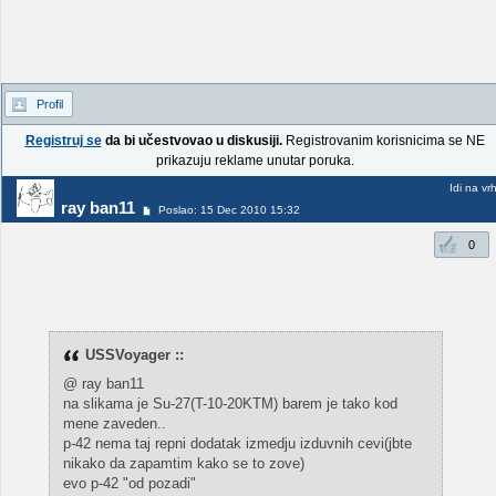
Profil
Registruj se
da bi učestvovao u diskusiji.
Registrovanim korisnicima se NE
prikazuju reklame unutar poruka.
Idi na vr
ray ban11
Poslao: 15 Dec 2010 15:32
0
USSVoyager ::
@ ray ban11
na slikama je Su-27(T-10-20KTM) barem je tako kod
mene zaveden..
p-42 nema taj repni dodatak izmedju izduvnih cevi(jbte
nikako da zapamtim kako se to zove)
evo p-42 "od pozadi"