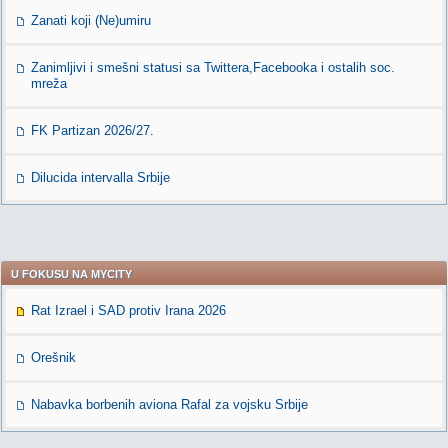
Zanati koji (Ne)umiru
Zanimljivi i smešni statusi sa Twittera,Facebooka i ostalih soc.
mreža
FK Partizan 2026/27.
Dilucida intervalla Srbije
U FOKUSU NA MYCITY
Rat Izrael i SAD protiv Irana 2026
Orešnik
Nabavka borbenih aviona Rafal za vojsku Srbije