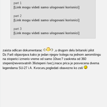
part 1
[Link mogu videti samo ulogovani korisnici]
part 2
[Link mogu videti samo ulogovani korisnici]
part 3
[Link mogu videti samo ulogovani korisnici]
zaista odlican dokumentarac
,u drugom delu britanski pilot
Dz.Farli objasnjava kako je jedan njegov kolega na jednom aeromitingu
na stoperici izmerio vreme od samo 10sec? zaokreta od 360
stepeni(neverovatnih 36stepeni /sec),inace prica je posvecena dvema
legendama SU-27 i A. Kvocuru,pogledati obavezno ko zeli