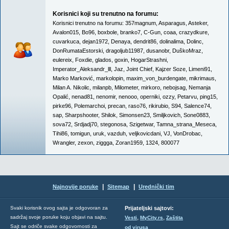
Korisnici koji su trenutno na forumu:
Korisnici trenutno na forumu:
357magnum
,
Asparagus
,
Asteker
,
Avalon015
,
Bo96
,
boxbole
,
branko7
,
C-Gun
,
coaa
,
crazydkure
,
cuvarkuca
,
dejan1972
,
Denaya
,
dendrit86
,
dolinalima
,
Dolinc
,
DonRumataEstorski
,
dragoljub11987
,
dusanobr
,
DuškoMraz
,
eulereix
,
Foxdie
,
glados
,
goxin
,
HogarStrashni
,
Imperator_Aleksandr_lll
,
Jaz
,
Joint Chief
,
Kajzer Soze
,
Limeni91
,
Marko Marković
,
markolopin
,
maxim_von_burdengate
,
mikrimaus
,
Milan A. Nikolic
,
milanpb
,
Milometer
,
mirkoro
,
nebojsag
,
Nemanja
Opalić
,
nenad81
,
nenomir
,
nenooo
,
operniki
,
ozzy
,
Petarvu
,
ping15
,
pirke96
,
Polemarchoi
,
precan
,
raso76
,
rikirubio
,
S94
,
Salence74
,
sap
,
Sharpshooter
,
Shilok
,
Simonsen23
,
Smiljkovich
,
Sone0883
,
sova72
,
Srdjadj70
,
stegonosa
,
Szigetwar
,
Tamna_strana_Meseca
,
Tihi86
,
tomigun
,
uruk
,
vazduh
,
veljkovicdani
,
VJ
,
VonDrobac
,
Wrangler
,
zexon
,
ziggga
,
Zoran1959
,
1324
,
800077
|
|
Najnovije poruke
Sitemap
Urednički tim
Svaki korisnik ovog sajta je odgovoran za
Prijateljski sajtovi:
,
,
sadržaj svoje poruke koju objavi na sajtu.
Vesti
MyCity.rs
Zaštita
Sajt se odriče svake odgovornosti za
od virusa