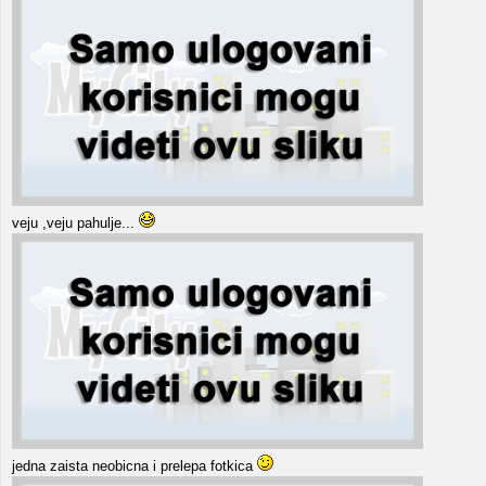
veju ,veju pahulje...
jedna zaista neobicna i prelepa fotkica