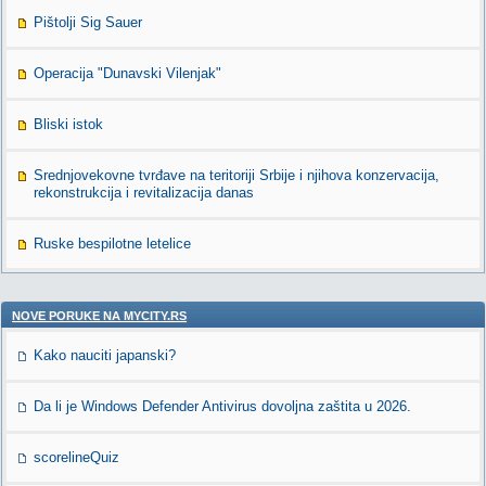
Pištolji Sig Sauer
Operacija "Dunavski Vilenjak"
Bliski istok
Srednjovekovne tvrđave na teritoriji Srbije i njihova konzervacija,
rekonstrukcija i revitalizacija danas
Ruske bespilotne letelice
NOVE PORUKE NA MYCITY.RS
Kako nauciti japanski?
Da li je Windows Defender Antivirus dovoljna zaštita u 2026.
scorelineQuiz