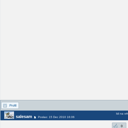
Profil
Idi na vr
salesam
Poslao: 15 Dec 2010 16:06
0