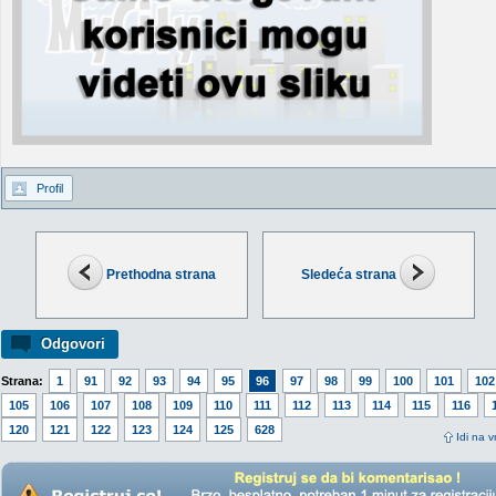
Profil
Prethodna strana
Sledeća strana
Odgovori
Strana:
1
91
92
93
94
95
96
97
98
99
100
101
102
105
106
107
108
109
110
111
112
113
114
115
116
120
121
122
123
124
125
628
Idi na v