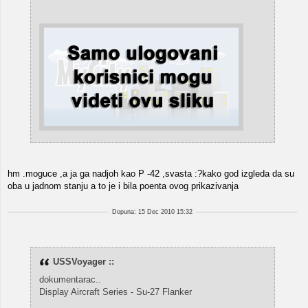
hm .moguce ,a ja ga nadjoh kao P -42 ,svasta :?kako god izgleda da su
oba u jadnom stanju a to je i bila poenta ovog prikazivanja
Dopuna: 15 Dec 2010 15:32
USSVoyager ::
dokumentarac..
Display Aircraft Series - Su-27 Flanker