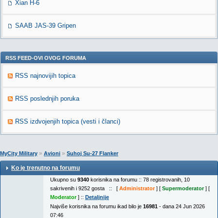
Xian H-6
SAAB JAS-39 Gripen
RSS FEED-OVI OVOG FORUMA
RSS najnovijih topica
RSS poslednjih poruka
RSS izdvojenjih topica (vesti i članci)
»
»
MyCity Military
Avioni
Suhoj Su-27 Flanker
Ko je trenutno na forumu
Ukupno su
9340
korisnika na forumu :: 78 registrovanih, 10
sakrivenih i 9252 gosta :: [
Administrator
] [
Supermoderator
] [
Moderator
] ::
Detaljnije
Najviše korisnika na forumu ikad bilo je
16981
- dana 24 Jun 2026
07:46