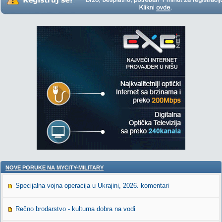
NOVE PORUKE NA MYCITY-MILITARY
Specijalna vojna operacija u Ukrajini, 2026. komentari
Rečno brodarstvo - kulturna dobra na vodi