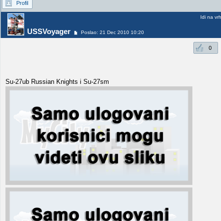
Profil
Idi na vr
USSVoyager
Poslao: 21 Dec 2010 10:20
0
Su-27ub Russian Knights i Su-27sm