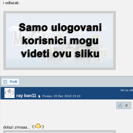
i odlazak:
Profil
Idi na vr
ray ban11
Poslao: 20 Dec 2010 15:10
0
dolazi zimaaa...