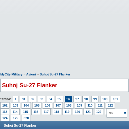
»
»
MyCity Military
Avioni
Suhoj Su-27 Flanker
Suhoj Su-27 Flanker
Strana:
1
91
92
93
94
95
96
97
98
99
100
101
102
103
104
105
106
107
108
109
110
111
112
113
114
115
116
117
118
119
120
121
122
123
96
124
125
628
Suhoj Su-27 Flanker