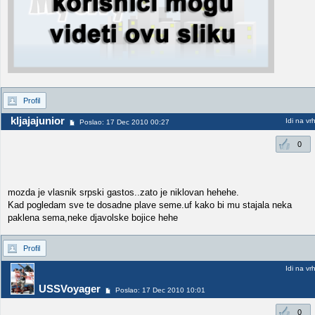
Profil
kljajajunior
Idi na vr
Poslao: 17 Dec 2010 00:27
0
mozda je vlasnik srpski gastos..zato je niklovan hehehe.
Kad pogledam sve te dosadne plave seme.uf kako bi mu stajala neka
paklena sema,neke djavolske bojice hehe
Profil
Idi na vr
USSVoyager
Poslao: 17 Dec 2010 10:01
0