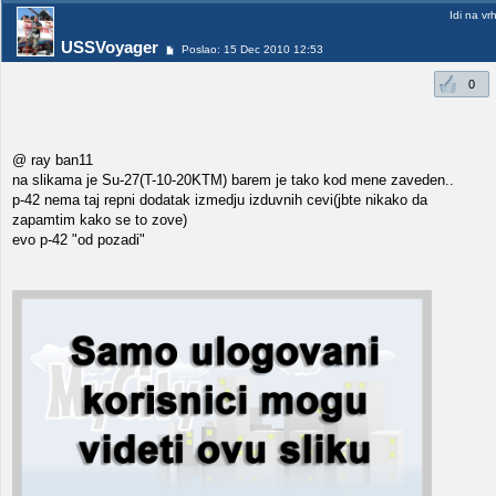
Idi na vr
USSVoyager
Poslao: 15 Dec 2010 12:53
0
@ ray ban11
na slikama je Su-27(T-10-20KTM) barem je tako kod mene zaveden..
p-42 nema taj repni dodatak izmedju izduvnih cevi(jbte nikako da
zapamtim kako se to zove)
evo p-42 "od pozadi"