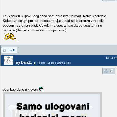
USS odlicni klipovi (odgledao sam prva dva upravo). Kakvi kadrovi?
Kako sve deluje prosto i neopterecujuce kad se posmatra vrhunski
obucen i spreman pilot. Covek ima osecaj kao da se uopste ni ne
napreze (deluje isto kao kad mi spavamo).
.
Profil
Idi na vr
ray ban11
Poslao: 16 Dec 2010 14:54
0
ovaj kao da je niklovan