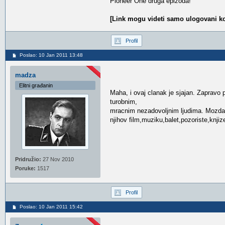
Pioneer One druga epizoda!
[Link mogu videti samo ulogovani ko
Profil
Poslao: 10 Jan 2011 13:48
madza
Elitni građanin
Maha, i ovaj clanak je sjajan. Zapravo 
turobnim,
mracnim nezadovoljnim ljudima. Mozda je
njihov film,muziku,balet,pozoriste,knji
Pridružio:
27 Nov 2010
Poruke:
1517
Profil
Poslao: 10 Jan 2011 15:42