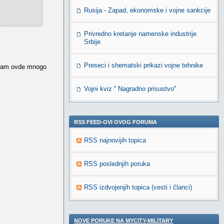
Rusija - Zapad, ekonomske i vojne sankcije
Privredno kretanje namenske industrije
Srbije
Preseci i shematski prikazi vojne tehnike
o sam ovde mnogo
Vojni kviz '' Nagradno prisustvo''
RSS FEED-OVI OVOG FORUMA
RSS najnovijih topica
RSS poslednjih poruka
RSS izdvojenjih topica (vesti i članci)
NOVE PORUKE NA MYCITY-MILITARY