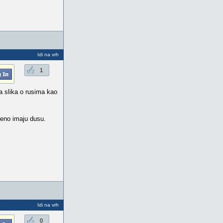
Idi na vrh
1
a slika o rusima kao
ceno imaju dusu.
Idi na vrh
0