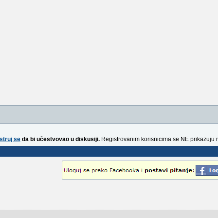
struj se
da bi učestvovao u diskusiji.
Registrovanim korisnicima se NE prikazuju 