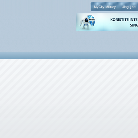
MyCity Military
Uloguj se