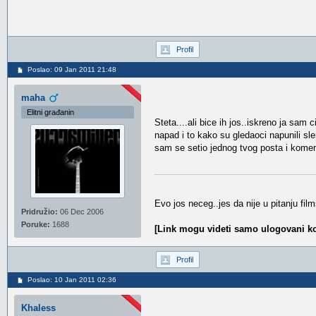
Profil
Poslao: 09 Jan 2011 21:48
maha
Elitni građanin
Steta....ali bice ih jos..iskreno ja sam
napad i to kako su gledaoci napunili 
sam se setio jednog tvog posta i komen
Evo jos neceg..jes da nije u pitanju fil
Pridružio:
06 Dec 2006
Poruke:
1688
[Link mogu videti samo ulogovani ko
Profil
Poslao: 10 Jan 2011 02:36
Khaless