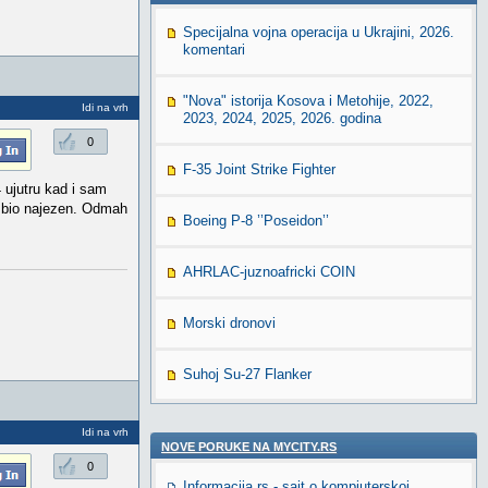
Specijalna vojna operacija u Ukrajini, 2026.
komentari
"Nova" istorija Kosova i Metohije, 2022,
Idi na vrh
2023, 2024, 2025, 2026. godina
0
F-35 Joint Strike Fighter
4 ujutru kad i sam
..bio najezen. Odmah
Boeing P-8 ’’Poseidon’’
AHRLAC-juznoafricki COIN
Morski dronovi
Suhoj Su-27 Flanker
Idi na vrh
NOVE PORUKE NA MYCITY.RS
0
Informacija.rs - sajt o kompjuterskoj