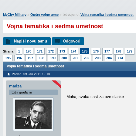
»
» Izdvojeno:
MyCity Military
Opšte vojne teme
Vojna tematika i sedma umetnost
Vojna tematika i sedma umetnost
Napiši novu temu
Odgovori
Strana:
1
170
171
172
173
174
175
176
177
178
179
195
196
197
198
199
200
201
202
203
204
714
Vojna tematika i sedma umetnost
Poslao: 09 Jan 2011 19:10
madza
Elitni građanin
Maha, svaka cast za ove clanke.