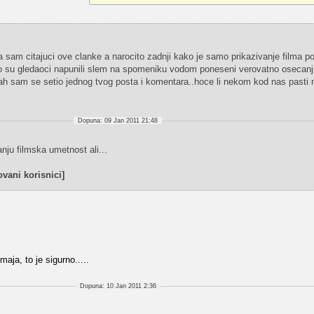
o ja sam citajuci ove clanke a narocito zadnji kako je samo prikazivanje filma p
ko su gledaoci napunili slem na spomeniku vodom poneseni verovatno osecanj
ah sam se setio jednog tvog posta i komentara..hoce li nekom kod nas pasti
Dopuna: 09 Jan 2011 21:48
anju filmska umetnost ali...
vani korisnici]
aja, to je sigurno.....
Dopuna: 10 Jan 2011 2:36