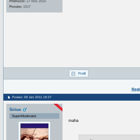
Pridružio:
27 Nov 2010
Poruke:
1517
Profil
Regi
Poslao: 09 Jan 2011 19:27
Sirius
SuperModerator
maha