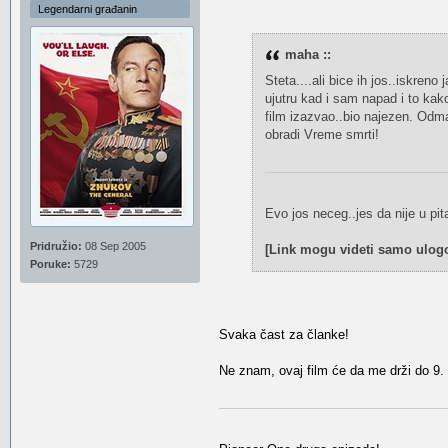
Legendarni građanin
maha ::
Steta....ali bice ih jos..iskren
ujutru kad i sam napad i to ka
film izazvao..bio najezen. Odm
obradi Vreme smrti!
Evo jos neceg..jes da nije u pit
Pridružio:
08 Sep 2005
[Link mogu videti samo ulogo
Poruke:
5729
Svaka čast za članke!
Ne znam, ovaj film će da me drži do 9. m