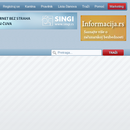
Registruj se
Kantina
Pravilnik
Lista članova
Traži
Pomoć
Marketing