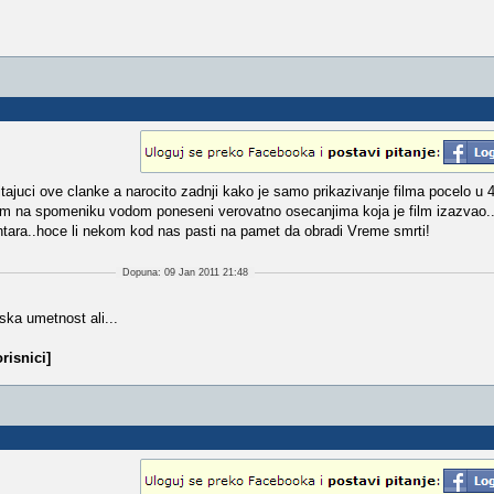
 citajuci ove clanke a narocito zadnji kako je samo prikazivanje filma pocelo u 
slem na spomeniku vodom poneseni verovatno osecanjima koja je film izazvao
tara..hoce li nekom kod nas pasti na pamet da obradi Vreme smrti!
Dopuna: 09 Jan 2011 21:48
mska umetnost ali...
risnici]