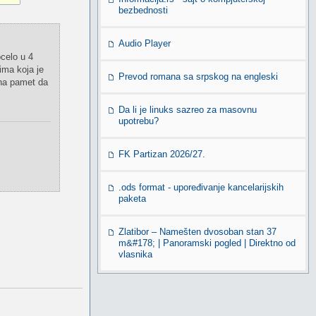
bezbednosti
Audio Player
ocelo u 4
ima koja je
Prevod romana sa srpskog na engleski
 na pamet da
Da li je linuks sazreo za masovnu
upotrebu?
FK Partizan 2026/27.
.ods format - upoređivanje kancelarijskih
paketa
Zlatibor – Namešten dvosoban stan 37
m&#178; | Panoramski pogled | Direktno od
vlasnika