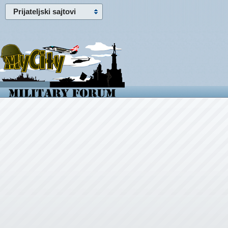
Prijateljski sajtovi