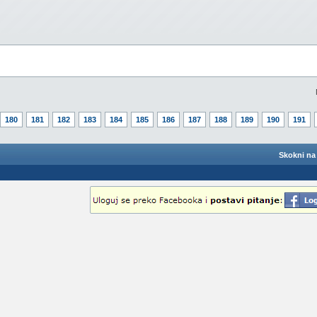
180
181
182
183
184
185
186
187
188
189
190
191
Skokni na 