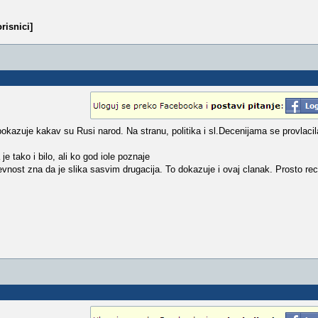
risnici]
pokazuje kakav su Rusi narod. Na stranu, politika i sl.Decenijama se provlacil
 tako i bilo, ali ko god iole poznaje
zevnost zna da je slika sasvim drugacija. To dokazuje i ovaj clanak. Prosto re