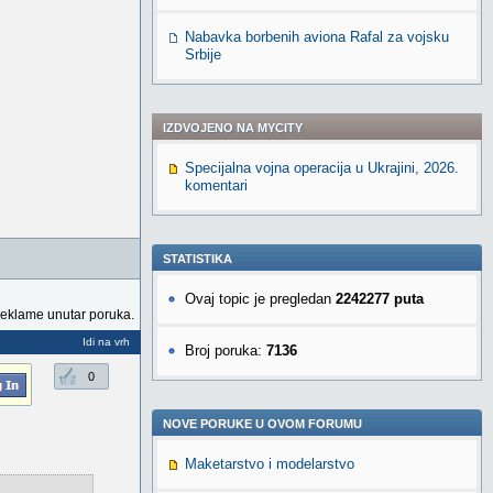
Nabavka borbenih aviona Rafal za vojsku
Srbije
IZDVOJENO NA MYCITY
Specijalna vojna operacija u Ukrajini, 2026.
komentari
STATISTIKA
Ovaj topic je pregledan
2242277 puta
reklame unutar poruka.
Idi na vrh
Broj poruka:
7136
0
NOVE PORUKE U OVOM FORUMU
Maketarstvo i modelarstvo