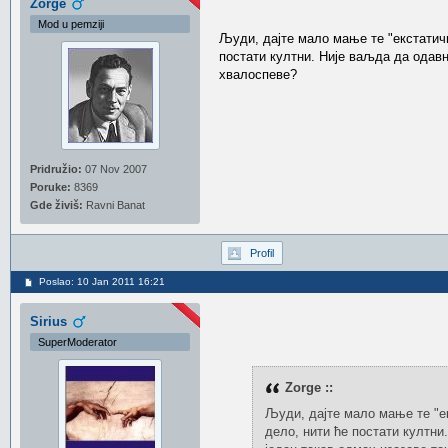
Zorge
Mod u pemziji
Људи, дајте мало мање те "екстатичн
постати култни. Није ваљда да одав
хвалоспеве?
Pridružio:
07 Nov 2007
Poruke:
8369
Gde živiš:
Ravni Banat
Profil
Poslao: 10 Jan 2011 16:21
Sirius
SuperModerator
Zorge ::
Људи, дајте мало мање те "ек
дело, нити ће постати култн