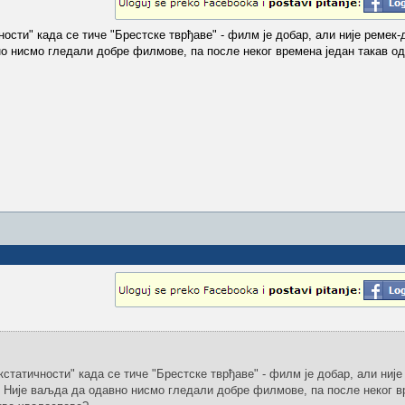
ости" када се тиче "Брестске тврђаве" - филм је добар, али није ремек-
но нисмо гледали добре филмове, па после неког времена један такав од
статичности" када се тиче "Брестске тврђаве" - филм је добар, али није
и. Није ваљда да одавно нисмо гледали добре филмове, па после неког 