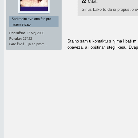
Citat:
Sirius kako to da si propustio o
Sad radim sve ono što pre
nisam stizao.
Pridružio:
17 Maj 2006
Poruke:
27422
Stalno sam u kontaktu s njima i baš m
Gde živiš:
I ja se pitam...
obaveza, a i opštinari stegli kesu. Dva