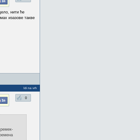
дело, нити ће
мах изазове такве
Idi na vrh
0
 ремек-
времена