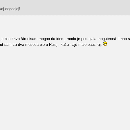
vaj dogadjaj!
i je bilo krivo što nisam mogao da idem, mada je postojala mogućnost. Ima
put sam za dva meseca bio u Rusiji, kažu - ajd malo pauziraj.