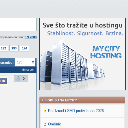
Napisano na dan:
3.9.2008
192
193
194
175
stranicu:
Idi na vrh
0
U FOKUSU NA MYCITY
Rat Izrael i SAD protiv Irana 2026
Orešnik