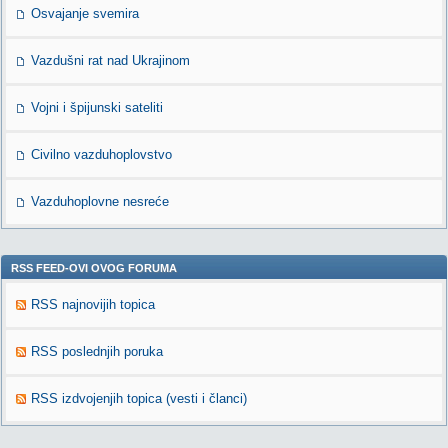
Osvajanje svemira
Vazdušni rat nad Ukrajinom
Vojni i špijunski sateliti
Civilno vazduhoplovstvo
Vazduhoplovne nesreće
RSS FEED-OVI OVOG FORUMA
RSS najnovijih topica
RSS poslednjih poruka
RSS izdvojenjih topica (vesti i članci)