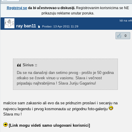
Registruj se
da bi učestvovao u diskusiji.
Registrovanim korisnicima se NE
prikazuju reklame unutar poruka.
Idi na vr
ray ban11
Poslao: 13 Apr 2011 11:29
0
Sirius ::
Da se na današnji dan setimo prvog - prošlo je 50 godina
otkako se čovek vinuo u vasionu. Slava i večnost
pripadaju najhrabrijima ! Slava Juriju Gagarinu!
malcice sam zakasnio ali evo da se pridruzim proslavi i secanju na
najvecu legendu i prvog kosmonauta uz prigodnu foto-galeriju
Slava mu !
[Link mogu videti samo ulogovani korisnici]