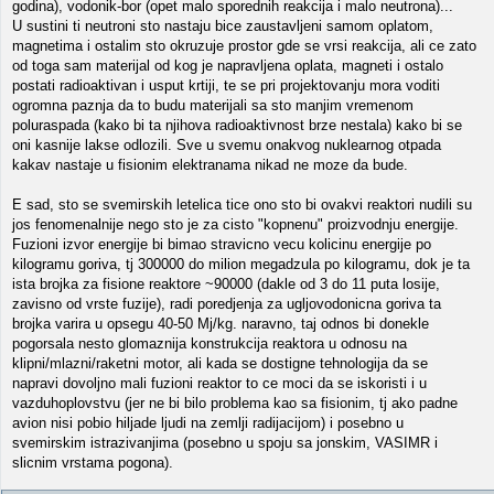
godina), vodonik-bor (opet malo sporednih reakcija i malo neutrona)...
U sustini ti neutroni sto nastaju bice zaustavljeni samom oplatom,
magnetima i ostalim sto okruzuje prostor gde se vrsi reakcija, ali ce zato
od toga sam materijal od kog je napravljena oplata, magneti i ostalo
postati radioaktivan i usput krtiji, te se pri projektovanju mora voditi
ogromna paznja da to budu materijali sa sto manjim vremenom
poluraspada (kako bi ta njihova radioaktivnost brze nestala) kako bi se
oni kasnije lakse odlozili. Sve u svemu onakvog nuklearnog otpada
kakav nastaje u fisionim elektranama nikad ne moze da bude.
E sad, sto se svemirskih letelica tice ono sto bi ovakvi reaktori nudili su
jos fenomenalnije nego sto je za cisto "kopnenu" proizvodnju energije.
Fuzioni izvor energije bi bimao stravicno vecu kolicinu energije po
kilogramu goriva, tj 300000 do milion megadzula po kilogramu, dok je ta
ista brojka za fisione reaktore ~90000 (dakle od 3 do 11 puta losije,
zavisno od vrste fuzije), radi poredjenja za ugljovodonicna goriva ta
brojka varira u opsegu 40-50 Mj/kg. naravno, taj odnos bi donekle
pogorsala nesto glomaznija konstrukcija reaktora u odnosu na
klipni/mlazni/raketni motor, ali kada se dostigne tehnologija da se
napravi dovoljno mali fuzioni reaktor to ce moci da se iskoristi i u
vazduhoplovstvu (jer ne bi bilo problema kao sa fisionim, tj ako padne
avion nisi pobio hiljade ljudi na zemlji radijacijom) i posebno u
svemirskim istrazivanjima (posebno u spoju sa jonskim, VASIMR i
slicnim vrstama pogona).