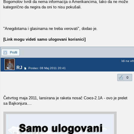
Bogomolov tvrdi da nema informacija o Amerikancima, tako da ne može
kategorično da negira da oni to nisu pokušali.
"Anegdotama i glasinama ne treba verovati", dodao je.
[Link mogu videti samo ulogovani korisnici]
Profil
Idi na vr
RJ
Poslao: 08 Maj 2011 20:41
0
Četvrtog maja 2011, lansirana je raketa nosač Союз-2.1А - ovo je prelet
sa Bajkonjura....