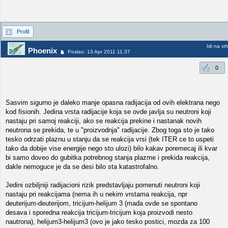
Profil
Idi na vr
Phoenix
Poslao: 13 Apr 2011 11:37
0
Sasvim sigurno je daleko manje opasna radijacija od ovih elektrana nego
kod fisionih. Jedina vrsta radijacije koja se ovde javlja su neutroni koji
nastaju pri samoj reakciji, ako se reakcija prekine i nastanak novih
neutrona se prekida, te u "proizvodnja" radijacije. Zbog toga sto je tako
tesko odrzati plaznu u stanju da se reakcija vrsi (tek ITER ce to uspeti
tako da dobije vise energije nego sto ulozi) bilo kakav poremecaj ili kvar
bi samo doveo do gubitka potrebnog stanja plazme i prekida reakcija,
dakle nemoguce je da se desi bilo sta katastrofalno.
Jedini ozbiljniji radijacioni rizik predstavljaju pomenuti neutroni koji
nastaju pri reakcijama (nema ih u nekim vrstama reakcija, npr
deuterijum-deuterijom, tricijum-helijum 3 (mada ovde se spontano
desava i sporedna reakcija tricijum-tricijum koja proizvodi nesto
nautrona), helijum3-helijum3 (ovo je jako tesko postici, mozda za 100