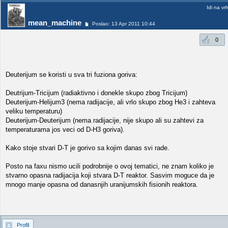
Idi na vr
mean_machine
Poslao: 13 Apr 2011 10:44
0
Deuterijum se koristi u sva tri fuziona goriva:
Deutrijum-Tricijum (radiaktivno i donekle skupo zbog Tricijum)
Deuterijum-Helijum3 (nema radijacije, ali vrlo skupo zbog He3 i zahteva
veliku temperaturu)
Deuterijum-Deuterijum (nema radijacije, nije skupo ali su zahtevi za
temperaturama jos veci od D-H3 goriva).
Kako stoje stvari D-T je gorivo sa kojim danas svi rade.
Posto na faxu nismo ucili podrobnije o ovoj tematici, ne znam koliko je
stvarno opasna radijacija koji stvara D-T reaktor. Sasvim moguce da je
mnogo manje opasna od danasnjih uranijumskih fisionih reaktora.
Profil