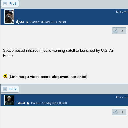
Profil
Idi na vr
djox
Poslao: 09 Maj 2011 20:40
0
Space based infrared missile warning satellite launched by U.S. Air
Force
[Link mogu videti samo ulogovani korisnici]
Profil
Idi na vr
Taso
Poslao: 19 Maj 2011 03:30
0