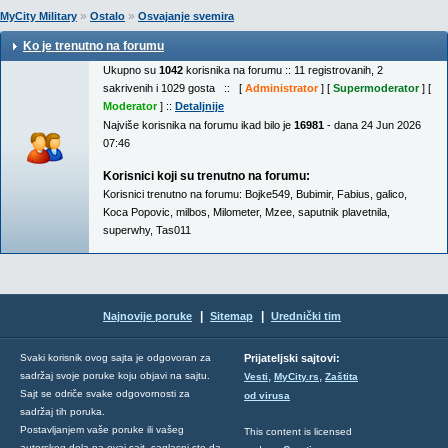
»
»
MyCity Military
Ostalo
Osvajanje svemira
Ko je trenutno na forumu
Ukupno su
1042
korisnika na forumu :: 11 registrovanih, 2
sakrivenih i 1029 gosta :: [
Administrator
] [
Supermoderator
] [
Moderator
] ::
Detaljnije
Najviše korisnika na forumu ikad bilo je
16981
- dana 24 Jun 2026
07:46
Korisnici koji su trenutno na forumu:
Korisnici trenutno na forumu:
Bojke549
,
Bubimir
,
Fabius
,
galico
,
Koca Popovic
,
milbos
,
Milometer
,
Mzee
,
saputnik plavetnila
,
superwhy
,
Tas011
|
|
Najnovije poruke
Sitemap
Urednički tim
Svaki korisnik ovog sajta je odgovoran za
Prijateljski sajtovi:
,
,
sadržaj svoje poruke koju objavi na sajtu.
Vesti
MyCity.rs
Zaštita
Sajt se odriče svake odgovornosti za
od virusa
sadržaj tih poruka.
Postavljanjem vaše poruke ili vašeg
This content is licensed
autorskog dela na ovaj sajt, saglasni ste da