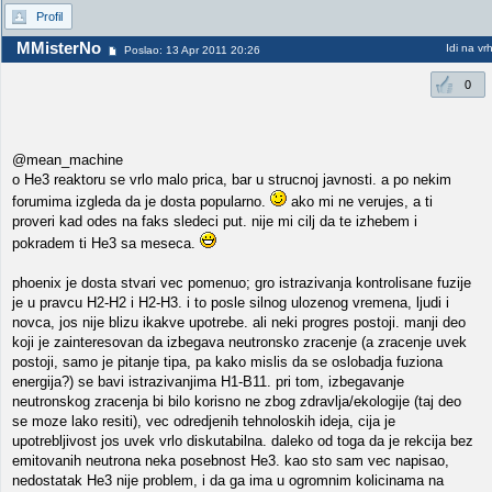
Profil
MMisterNo
Idi na vr
Poslao: 13 Apr 2011 20:26
0
@mean_machine
o He3 reaktoru se vrlo malo prica, bar u strucnoj javnosti. a po nekim
forumima izgleda da je dosta popularno.
ako mi ne verujes, a ti
proveri kad odes na faks sledeci put. nije mi cilj da te izhebem i
pokradem ti He3 sa meseca.
phoenix je dosta stvari vec pomenuo; gro istrazivanja kontrolisane fuzije
je u pravcu H2-H2 i H2-H3. i to posle silnog ulozenog vremena, ljudi i
novca, jos nije blizu ikakve upotrebe. ali neki progres postoji. manji deo
koji je zainteresovan da izbegava neutronsko zracenje (a zracenje uvek
postoji, samo je pitanje tipa, pa kako mislis da se oslobadja fuziona
energija?) se bavi istrazivanjima H1-B11. pri tom, izbegavanje
neutronskog zracenja bi bilo korisno ne zbog zdravlja/ekologije (taj deo
se moze lako resiti), vec odredjenih tehnoloskih ideja, cija je
upotrebljivost jos uvek vrlo diskutabilna. daleko od toga da je rekcija bez
emitovanih neutrona neka posebnost He3. kao sto sam vec napisao,
nedostatak He3 nije problem, i da ga ima u ogromnim kolicinama na