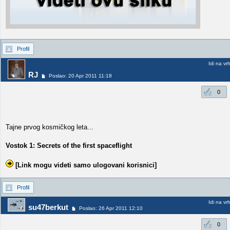
Profil
Idi na vr
RJ
Poslao: 20 Apr 2011 11:18
0
Tajne prvog kosmičkog leta...
Vostok 1: Secrets of the first spaceflight
[Link mogu videti samo ulogovani korisnici]
Profil
Idi na vr
su47berkut
Poslao: 26 Apr 2011 12:10
0