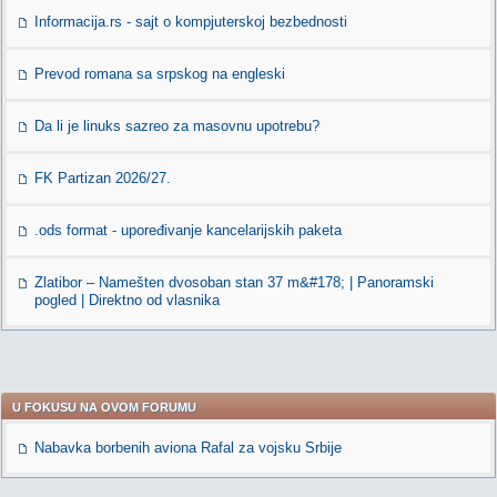
Informacija.rs - sajt o kompjuterskoj bezbednosti
Prevod romana sa srpskog na engleski
Da li je linuks sazreo za masovnu upotrebu?
FK Partizan 2026/27.
.ods format - upoređivanje kancelarijskih paketa
Zlatibor – Namešten dvosoban stan 37 m&#178; | Panoramski
pogled | Direktno od vlasnika
U FOKUSU NA OVOM FORUMU
Nabavka borbenih aviona Rafal za vojsku Srbije