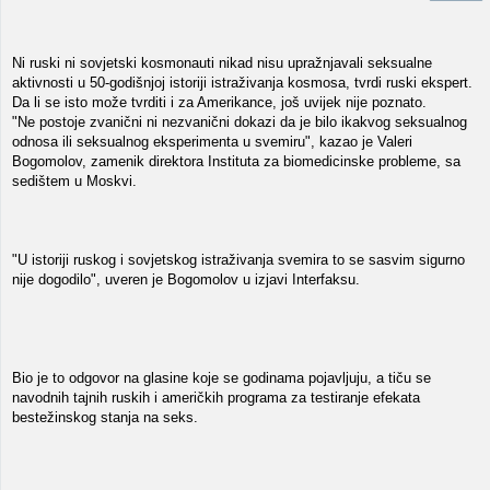
Ni ruski ni sovjetski kosmonauti nikad nisu upražnjavali seksualne
aktivnosti u 50-godišnjoj istoriji istraživanja kosmosa, tvrdi ruski ekspert.
Da li se isto može tvrditi i za Amerikance, još uvijek nije poznato.
"Ne postoje zvanični ni nezvanični dokazi da je bilo ikakvog seksualnog
odnosa ili seksualnog eksperimenta u svemiru", kazao je Valeri
Bogomolov, zamenik direktora Instituta za biomedicinske probleme, sa
sedištem u Moskvi.
"U istoriji ruskog i sovjetskog istraživanja svemira to se sasvim sigurno
nije dogodilo", uveren je Bogomolov u izjavi Interfaksu.
Bio je to odgovor na glasine koje se godinama pojavljuju, a tiču se
navodnih tajnih ruskih i američkih programa za testiranje efekata
bestežinskog stanja na seks.