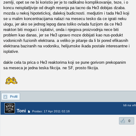
zemlji, opet se ne bi koristio jer je to radikalno komplikovanije, teze, i o
koncu neisplatljivije od drugih resenja pa tacno da He3 dobijas dzaba.
mozda u nekoj hipotetickoj, dalekoj budicnosti. medjutim i tada He3 koji
se u malim koncentracijama nalazi na mesecu tesko da ce igrati neku
ulogu, jer ako se jednog lepog dana toliko ovlada fuzijom da ce He3
reaktori biti moguci i isplativi, onda i njegova proizvodnja nece biti
problem kao danas, jer se He3 upravo moze dobijati kao nus-podukt
vodonicnih fuzionih elektrana. a veliko je pitanje da li bi pored efikasnih
elektrana baziranih na vodoniku, helijumske ikada postale interesantne i
isplative.
dakle cela ta prica o He3 reaktorima koji se pune gorivom prekopanim
sa meseca je jedna teska fikcija. ne SF, prosto fikcija.
Profil
Idi na vr
Toni
Poslao: 17 Apr 2011 02:16
0