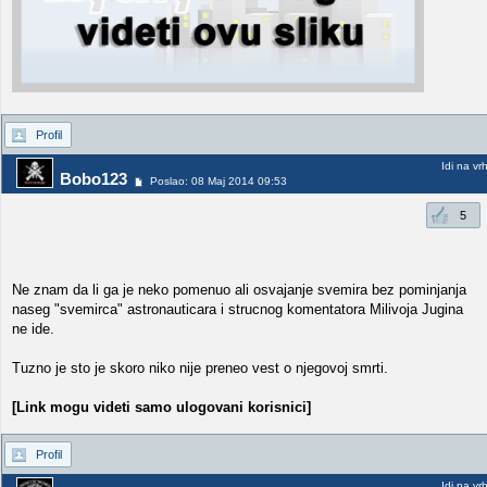
Profil
Idi na vr
Bobo123
Poslao: 08 Maj 2014 09:53
5
Ne znam da li ga je neko pomenuo ali osvajanje svemira bez pominjanja
naseg "svemirca" astronauticara i strucnog komentatora Milivoja Jugina
ne ide.
Tuzno je sto je skoro niko nije preneo vest o njegovoj smrti.
[Link mogu videti samo ulogovani korisnici]
Profil
Idi na vr