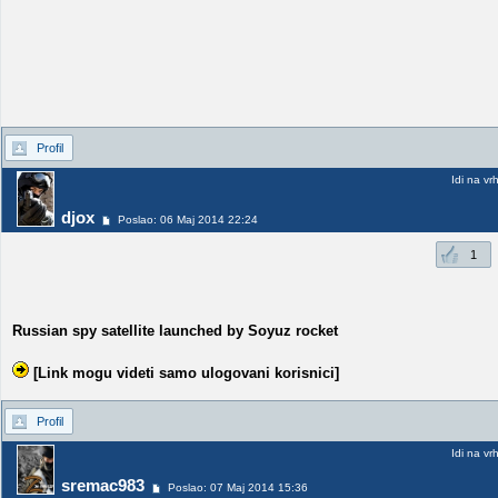
Profil
Idi na vr
djox
Poslao: 06 Maj 2014 22:24
1
Russian spy satellite launched by Soyuz rocket
[Link mogu videti samo ulogovani korisnici]
Profil
Idi na vr
sremac983
Poslao: 07 Maj 2014 15:36