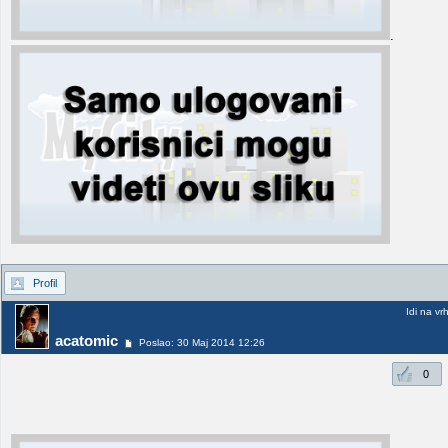
.
Profil
Idi na vr
acatomic
Poslao: 30 Maj 2014 12:26
0