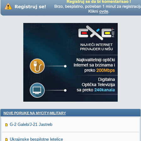
NOVE PORUKE NA MYCITY-MILITARY
G-2 Galeb/J-21 Jastreb
Ukrajinske bespilotne letelice