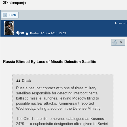
3D stampanja.
Profil
Idi na vr
djox
Poslao: 26 Jun 2014 13:55
0
Russia Blinded By Loss of Missile Detection Satellite
Citat:
Russia has lost contact with one of three military
satellites responsible for detecting intercontinental
ballistic missile launches, leaving Moscow blind to
possible nuclear attacks, Kommersant reported
Wednesday, citing a source in the Defense Ministry.
The Oko-1 satellite, otherwise catalogued as Kosmos-
2479 — a euphemistic designation often given to Soviet