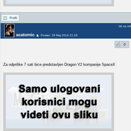
Profil
Idi na vr
acatomic
Poslao: 29 Maj 2014 21:18
0
Za odprilike 7 sati bice predstavljen Dragon V2 kompanije SpaceX