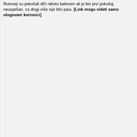
Rumunji su pokušali diči raketu balonom ali je bio prvi pokušaj
neuspešan, za drugi više nije bilo para.
[Link mogu videti samo
ulogovani korisnici]