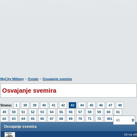
»
»
MyCity Military
Ostalo
Osvajanje svemira
Osvajanje svemira
Strana:
1
38
39
40
41
42
43
44
45
46
47
48
49
50
51
52
53
54
55
56
57
58
59
60
61
62
63
64
65
66
67
68
69
70
71
72
361
43
Osvajanje svemira
Idi na vr