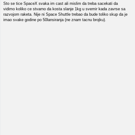
Sto se tice SpaceX svaka im cast ali mislim da treba sacekati da
vidimo koliko ce stvarno da kosta slanje 1kg u svemir kada zavrse sa
razvojom raketa. Nije ni Space Shuttle trebao da bude toliko skup da je
imao svake godine po 50lansiranja (ne znam tacnu brojku).