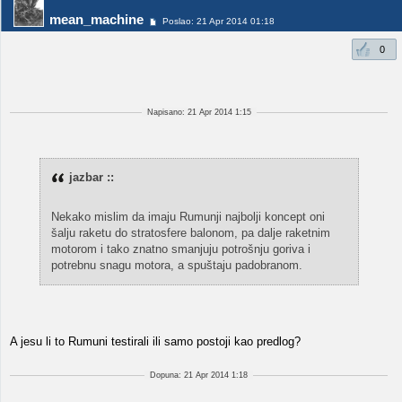
mean_machine
Poslao: 21 Apr 2014 01:18
0
Napisano: 21 Apr 2014 1:15
jazbar ::
Nekako mislim da imaju Rumunji najbolji koncept oni
šalju raketu do stratosfere balonom, pa dalje raketnim
motorom i tako znatno smanjuju potrošnju goriva i
potrebnu snagu motora, a spuštaju padobranom.
A jesu li to Rumuni testirali ili samo postoji kao predlog?
Dopuna: 21 Apr 2014 1:18