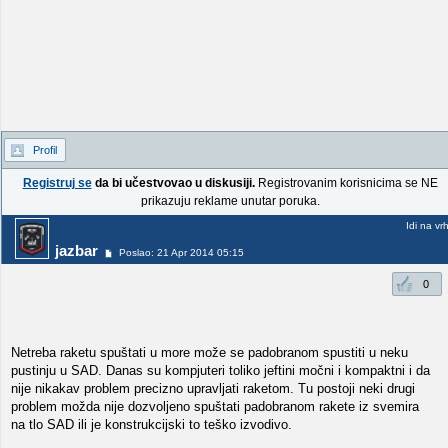
Profil
Registruj se
da bi učestvovao u diskusiji.
Registrovanim korisnicima se NE
prikazuju reklame unutar poruka.
Idi na vr
jazbar
Poslao: 21 Apr 2014 05:15
0
Netreba raketu spuštati u more može se padobranom spustiti u neku
pustinju u SAD. Danas su kompjuteri toliko jeftini močni i kompaktni i da
nije nikakav problem precizno upravljati raketom. Tu postoji neki drugi
problem možda nije dozvoljeno spuštati padobranom rakete iz svemira
na tlo SAD ili je konstrukcijski to teško izvodivo.