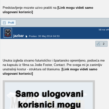
Predstavljenje mozete uzivo pratiiti na
[Link mogu videti samo
ulogovani korisnici]
Profil
Idi na vr
jazbar
Poslao: 30 Maj 2014 04:53
2
Unutra izgleda stvarno futuristićko i špartansko opremljeno, podseća me
na kapsulu iz filma sa Jodie Foster, Contact. Pre svega mi je zanimljiv
unutrašnji kostur - struktura od titaniuma.
[Link mogu videti samo
ulogovani korisnici]