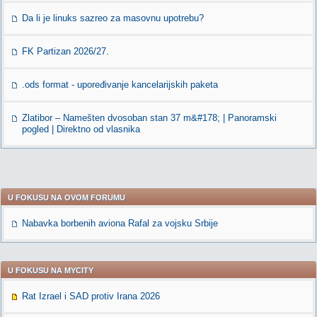
Da li je linuks sazreo za masovnu upotrebu?
FK Partizan 2026/27.
.ods format - upoređivanje kancelarijskih paketa
Zlatibor – Namešten dvosoban stan 37 m&#178; | Panoramski
pogled | Direktno od vlasnika
U FOKUSU NA OVOM FORUMU
Nabavka borbenih aviona Rafal za vojsku Srbije
U FOKUSU NA MYCITY
Rat Izrael i SAD protiv Irana 2026