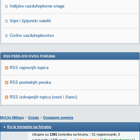
Indijske vazduhoplovne snage
Vojni i špijunski sateliti
Civilno vazduhoplovstvo
RSS FEED-OVI OVOG FORUMA
RSS najnovijih topica
RSS poslednjih poruka
RSS izdvojenjih topica (vesti i članci)
»
»
MyCity Military
Ostalo
Osvajanje svemira
Ko je trenutno na forumu
Ukupno su
1391
korisnika na forumu :: 51 registrovanih, 5