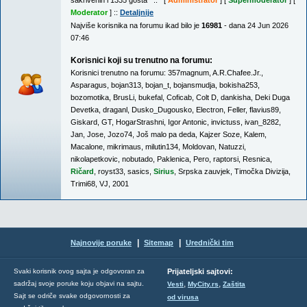
sakrivenih i 1335 gosta :: [
Administrator
] [
Supermoderator
] [
Moderator
] ::
Detaljnije
Najviše korisnika na forumu ikad bilo je
16981
- dana 24 Jun 2026
07:46
Korisnici koji su trenutno na forumu:
Korisnici trenutno na forumu:
357magnum
,
A.R.Chafee.Jr.
,
Asparagus
,
bojan313
,
bojan_t
,
bojansmudja
,
bokisha253
,
bozomotika
,
BrusLi
,
bukefal
,
Coficab
,
Colt D
,
dankisha
,
Deki Duga
Devetka
,
draganl
,
Dusko_Dugousko
,
Electron
,
Feller
,
flavius89
,
Giskard
,
GT
,
HogarStrashni
,
Igor Antonic
,
invictuss
,
ivan_8282
,
Jan
,
Jose
,
Jozo74
,
Još malo pa deda
,
Kajzer Soze
,
Kalem
,
Macalone
,
mikrimaus
,
milutin134
,
Moldovan
,
Natuzzi
,
nikolapetkovic
,
nobutado
,
Paklenica
,
Pero
,
raptorsi
,
Resnica
,
Ričard
,
royst33
,
sasics
,
Sirius
,
Srpska zauvjek
,
Timočka Divizija
,
Trimi68
,
VJ
,
2001
|
|
Najnovije poruke
Sitemap
Urednički tim
Svaki korisnik ovog sajta je odgovoran za
Prijateljski sajtovi:
,
,
sadržaj svoje poruke koju objavi na sajtu.
Vesti
MyCity.rs
Zaštita
Sajt se odriče svake odgovornosti za
od virusa