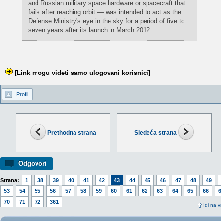
and Russian military space hardware or spacecraft that
fails after reaching orbit — was intended to act as the
Defense Ministry's eye in the sky for a period of five to
seven years after its launch in March 2012.
[Link mogu videti samo ulogovani korisnici]
Profil
Prethodna strana
Sledeća strana
Odgovori
Strana:
1
38
39
40
41
42
43
44
45
46
47
48
49
53
54
55
56
57
58
59
60
61
62
63
64
65
66
6
70
71
72
361
Idi na v