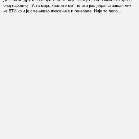
оној народној "Уста моја, хвалите ме", илити још један страшан лик
из ВТИ који је смењивао пуковнике и генерале. Није то лепо...