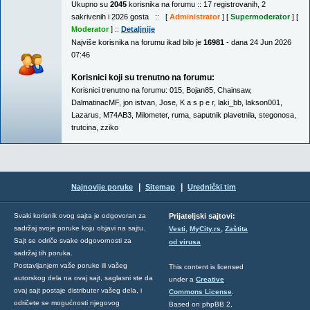
Ukupno su
2045
korisnika na forumu :: 17 registrovanih, 2
sakrivenih i 2026 gosta :: [
Administrator
] [
Supermoderator
] [
Moderator
] ::
Detaljnije
Najviše korisnika na forumu ikad bilo je
16981
- dana 24 Jun 2026
07:46
Korisnici koji su trenutno na forumu:
Korisnici trenutno na forumu:
015
,
Bojan85
,
Chainsaw
,
DalmatinacMF
,
jon istvan
,
Jose
,
K a s p e r
,
laki_bb
,
lakson001
,
Lazarus
,
M74AB3
,
Milometer
,
ruma
,
saputnik plavetnila
,
stegonosa
,
trutcina
,
zziko
|
|
Najnovije poruke
Sitemap
Urednički tim
Svaki korisnik ovog sajta je odgovoran za
Prijateljski sajtovi:
,
,
sadržaj svoje poruke koju objavi na sajtu.
Vesti
MyCity.rs
Zaštita
Sajt se odriče svake odgovornosti za
od virusa
sadržaj tih poruka.
Postavljanjem vaše poruke ili vašeg
This content is licensed
autorskog dela na ovaj sajt, saglasni ste da
under a
Creative
ovaj sajt postaje distributer vašeg dela, i
Commons License
.
odričete se mogućnosti njegovog
Based on phpBB 2,