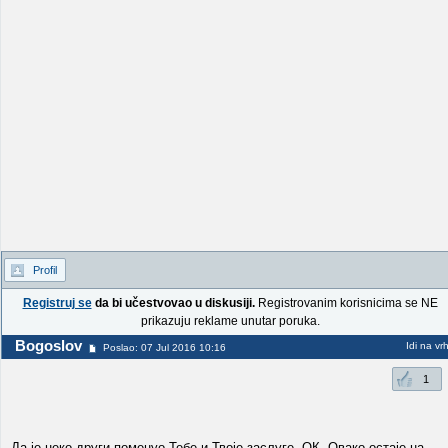
Profil
Registruj se
da bi učestvovao u diskusiji.
Registrovanim korisnicima se NE
prikazuju reklame unutar poruka.
Bogoslov
Idi na vr
Poslao: 07 Jul 2016 10:16
1
Да је неко други поменуо Тебе и Твоје заслуге, ОК. Овако остаје на