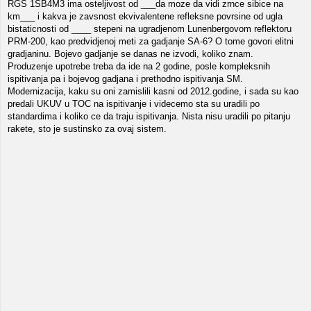
RGS 1SB4M3 ima osteljivost od ___da moze da vidi zrnce sibice na
km___ i kakva je zavsnost ekvivalentene refleksne povrsine od ugla
bistaticnosti od ____ stepeni na ugradjenom Lunenbergovom reflektoru
PRM-200, kao predvidjenoj meti za gadjanje SA-6? O tome govori elitni
gradjaninu. Bojevo gadjanje se danas ne izvodi, koliko znam.
Produzenje upotrebe treba da ide na 2 godine, posle kompleksnih
ispitivanja pa i bojevog gadjana i prethodno ispitivanja SM.
Modernizacija, kaku su oni zamislili kasni od 2012.godine, i sada su kao
predali UKUV u TOC na ispitivanje i videcemo sta su uradili po
standardima i koliko ce da traju ispitivanja. Nista nisu uradili po pitanju
rakete, sto je sustinsko za ovaj sistem.