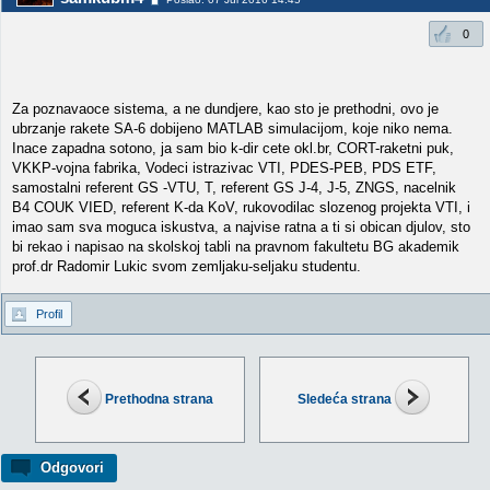
0
Za poznavaoce sistema, a ne dundjere, kao sto je prethodni, ovo je
ubrzanje rakete SA-6 dobijeno MATLAB simulacijom, koje niko nema.
Inace zapadna sotono, ja sam bio k-dir cete okl.br, CORT-raketni puk,
VKKP-vojna fabrika, Vodeci istrazivac VTI, PDES-PEB, PDS ETF,
samostalni referent GS -VTU, T, referent GS J-4, J-5, ZNGS, nacelnik
B4 COUK VIED, referent K-da KoV, rukovodilac slozenog projekta VTI, i
imao sam sva moguca iskustva, a najvise ratna a ti si obican djulov, sto
bi rekao i napisao na skolskoj tabli na pravnom fakultetu BG akademik
prof.dr Radomir Lukic svom zemljaku-seljaku studentu.
Profil
Prethodna strana
Sledeća strana
Odgovori