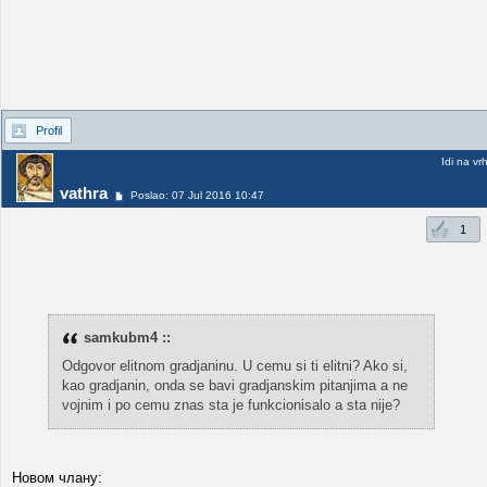
Profil
Idi na vr
vathra
Poslao: 07 Jul 2016 10:47
1
samkubm4 ::
Odgovor elitnom gradjaninu. U cemu si ti elitni? Ako si,
kao gradjanin, onda se bavi gradjanskim pitanjima a ne
vojnim i po cemu znas sta je funkcionisalo a sta nije?
Новом члану: