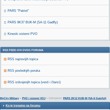
PARS "Patriot"
PARS 9K37 BUK-M (SA-11 Gadfly)
Kineski sistemi PVO
RSS FEED-OVI OVOG FORUMA
RSS najnovijih topica
RSS poslednjih poruka
RSS izdvojenjih topica (vesti i članci)
»
» Izdvojeno:
MyCity Military
PVO i sistemi VOJ
PARS 2K12 KUB-M (SA-6 Gainful)
Ko je trenutno na forumu