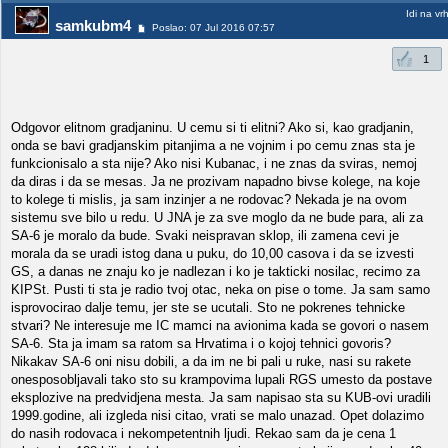
Idi na vr
samkubm4
Poslao: 07 Jul 2016 07:57
1
Odgovor elitnom gradjaninu. U cemu si ti elitni? Ako si, kao gradjanin,
onda se bavi gradjanskim pitanjima a ne vojnim i po cemu znas sta je
funkcionisalo a sta nije? Ako nisi Kubanac, i ne znas da sviras, nemoj
da diras i da se mesas. Ja ne prozivam napadno bivse kolege, na koje
to kolege ti mislis, ja sam inzinjer a ne rodovac? Nekada je na ovom
sistemu sve bilo u redu. U JNA je za sve moglo da ne bude para, ali za
SA-6 je moralo da bude. Svaki neispravan sklop, ili zamena cevi je
morala da se uradi istog dana u puku, do 10,00 casova i da se izvesti
GS, a danas ne znaju ko je nadlezan i ko je takticki nosilac, recimo za
KIPSt. Pusti ti sta je radio tvoj otac, neka on pise o tome. Ja sam samo
isprovocirao dalje temu, jer ste se ucutali. Sto ne pokrenes tehnicke
stvari? Ne interesuje me IC mamci na avionima kada se govori o nasem
SA-6. Sta ja imam sa ratom sa Hrvatima i o kojoj tehnici govoris?
Nikakav SA-6 oni nisu dobili, a da im ne bi pali u ruke, nasi su rakete
onesposobljavali tako sto su krampovima lupali RGS umesto da postave
eksplozive na predvidjena mesta. Ja sam napisao sta su KUB-ovi uradili
1999.godine, ali izgleda nisi citao, vrati se malo unazad. Opet dolazimo
do nasih rodovaca i nekompetentnih ljudi. Rekao sam da je cena 1