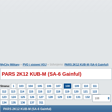
»
» Izdvojeno:
MyCity Military
PVO i sistemi VOJ
PARS 2K12 KUB-M (SA-6 Gainful)
PARS 2K12 KUB-M (SA-6 Gainful)
Strana:
1
103
104
105
106
107
108
109
110
111
112
113
114
115
116
117
118
119
120
121
122
123
124
125
126
127
128
129
130
131
132
133
108
134
135
136
137
311
PARS 2K12 KUB-M (SA-6 Gainful)