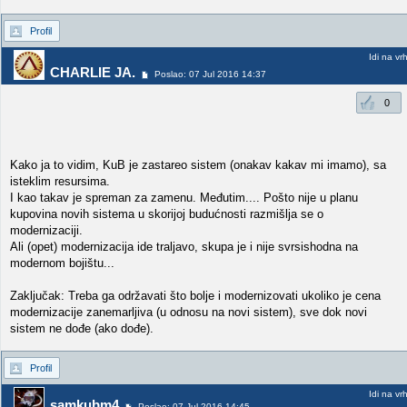
Profil
Idi na vr
CHARLIE JA.
Poslao: 07 Jul 2016 14:37
0
Kako ja to vidim, KuB je zastareo sistem (onakav kakav mi imamo), sa
isteklim resursima.
I kao takav je spreman za zamenu. Međutim.... Pošto nije u planu
kupovina novih sistema u skorijoj budućnosti razmišlja se o
modernizaciji.
Ali (opet) modernizacija ide traljavo, skupa je i nije svrsishodna na
modernom bojištu...
Zaključak: Treba ga održavati što bolje i modernizovati ukoliko je cena
modernizacije zanemarljiva (u odnosu na novi sistem), sve dok novi
sistem ne dođe (ako dođe).
Profil
Idi na vr
samkubm4
Poslao: 07 Jul 2016 14:45