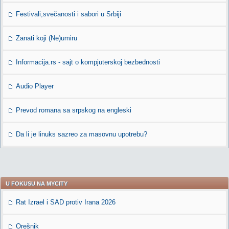
Festivali,svečanosti i sabori u Srbiji
Zanati koji (Ne)umiru
Informacija.rs - sajt o kompjuterskoj bezbednosti
Audio Player
Prevod romana sa srpskog na engleski
Da li je linuks sazreo za masovnu upotrebu?
U FOKUSU NA MYCITY
Rat Izrael i SAD protiv Irana 2026
Orešnik