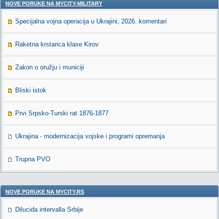
NOVE PORUKE NA MYCITY-MILITARY
Specijalna vojna operacija u Ukrajini, 2026. komentari
Raketna krstarica klase Kirov
Zakon o oružju i municiji
Bliski istok
Prvi Srpsko-Turski rat 1876-1877
Ukrajina - modernizacija vojske i programi opremanja
Trupna PVO
NOVE PORUKE NA MYCITY.RS
Dilucida intervalla Srbije