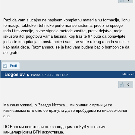
Pazi da vam slucajno ne napisem kompletnu materijalnu formaciju, licnu
formaciju, takticke i tehnicke performanse sistema, precizne opsege
rada i frekvencije, nivoe signala,metode zastite, protiv-dejstva, moja
iskustva itd, pogotovu vama laicima, koji trazite 97 puta da ponavljate
jedna te ista pitanja i konstatacije i sami se vrtite u krug a onda veselite
kao mala deca. Razmahnucu se ja kad vam budem bacio bombonice da
se igrate.
Profil
Bogoslov
Idi na vr
Poslao: 07 Jul 2016 14:02
0
Ма само уживај, о Звездо Истока... ми обични смртници се
извињавамо што смо се дрзнули да те пробудимо из вишевековног
сна.
ПС Баш ми нешто вриште за подацима о Куб-у и твојим
канцеларијским ВТИ искуствима.