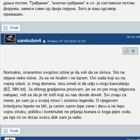
доњи потпис ”Грађанин”, ”елитни грађанин” и сл. је системски потпис
форума, зависи само од броја порука. Зато је ваш одговор
промашен.
Profil
Idi na vr
samkubm4
Poslao: 07 Jul 2016 11:22
0
Normalno, imanentno svojstvo istine je da voli da se skriva. Sto ne
objave neke istine. Ja se ne hvalim i ne lazem. Ovi sada koji su na
vojnoj vlasti, iz mog domena, nisu smeli ni da udju u moju kancelariju
(BZ, NM itd). Ja elitnog gradjanina prozivam, jer se on pre mog odgovora
nalupao, vidi se da je nit istih koji su nas dovde doveli. Svi znaju za
mene, jer sam ja u svojoj struci i sistemu legenda. O njegovom
kriterijumu lepote ne bih, ja cenim samo lepe zene i decu a ne lepu
vojnu struku, politiku i kontinuitet ne prljanja bunara iz koga pijes vodu,
pa nije mi on drzao svecu dok sam ja radio.
Profil
Idi na vr