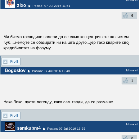
zixo
Poslao: 07 Jul 2016 11:51
6
Ми бисмо господине волели да се само концентришете на систем
Куб....немојте се обазирати ни на шта друго...јер тако кварите свој
кредибилитет на форуму...
Profil
Bogoslov
Idi na vr
Poslao: 07 Jul 2016 12:40
1
Нека Зикс, пусти легенду, како сам тврди, да се размаше...
Profil
Idi na vr
samkubm4
Poslao: 07 Jul 2016 13:55
0