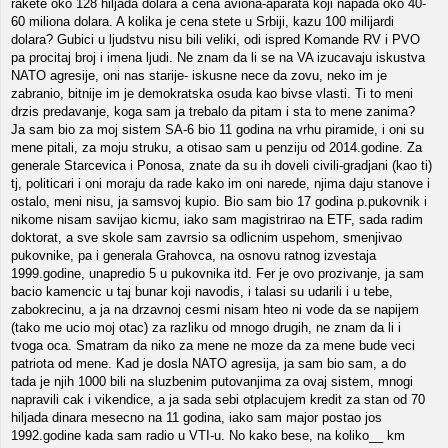
rakete oko 128 hiljada dolara a cena aviona-aparata koji napada oko 40-
60 miliona dolara. A kolika je cena stete u Srbiji, kazu 100 milijardi
dolara? Gubici u ljudstvu nisu bili veliki, odi ispred Komande RV i PVO
pa procitaj broj i imena ljudi. Ne znam da li se na VA izucavaju iskustva
NATO agresije, oni nas starije- iskusne nece da zovu, neko im je
zabranio, bitnije im je demokratska osuda kao bivse vlasti. Ti to meni
drzis predavanje, koga sam ja trebalo da pitam i sta to mene zanima?
Ja sam bio za moj sistem SA-6 bio 11 godina na vrhu piramide, i oni su
mene pitali, za moju struku, a otisao sam u penziju od 2014.godine. Za
generale Starcevica i Ponosa, znate da su ih doveli civili-gradjani (kao ti)
tj, politicari i oni moraju da rade kako im oni narede, njima daju stanove i
ostalo, meni nisu, ja samsvoj kupio. Bio sam bio 17 godina p.pukovnik i
nikome nisam savijao kicmu, iako sam magistrirao na ETF, sada radim
doktorat, a sve skole sam zavrsio sa odlicnim uspehom, smenjivao
pukovnike, pa i generala Grahovca, na osnovu ratnog izvestaja
1999.godine, unapredio 5 u pukovnika itd. Fer je ovo prozivanje, ja sam
bacio kamencic u taj bunar koji navodis, i talasi su udarili i u tebe,
zabokrecinu, a ja na drzavnoj cesmi nisam hteo ni vode da se napijem
(tako me ucio moj otac) za razliku od mnogo drugih, ne znam da li i
tvoga oca. Smatram da niko za mene ne moze da za mene bude veci
patriota od mene. Kad je dosla NATO agresija, ja sam bio sam, a do
tada je njih 1000 bili na sluzbenim putovanjima za ovaj sistem, mnogi
napravili cak i vikendice, a ja sada sebi otplacujem kredit za stan od 70
hiljada dinara mesecno na 11 godina, iako sam major postao jos
1992.godine kada sam radio u VTI-u. No kako bese, na koliko__ km