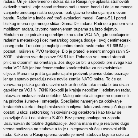
radara. On je istovremeno i dokaz da se Rusija nije uplašila strahovitih
aktivnih smetnji koje zapad redovno radi u ovom bandu i da je na mnoge
varijante ometanja našla odgovor. Ipak glavna tendencija nije u ovom
bandu. Radar ima inače već treći evolucioni model. Gama-S1 i pored
bliskog imena nije mnogo sličan Gama-DE radaru. Radi se o jednom vrlo
mobilnom radaru, izvorno namenjenom trupama za brzo dejstvo.
Međutim on je jednako upotrebljiv i kao radar VOJINA, gde uobičajenim
radarima metarskog i decimetarskog opsega dodaje i svoj centimetarski
opseg rada. Trenutno je najbolji centimetarski ruski radar. ST-68UM je
poznat i raširen u PVO teritorije. Bio je prateći element mnogih ranih S-
300P.. sistema sve do pojave 96L6 Lire. Pokazao se i pored starosti
prilično otpornim na ometanja. Još dugo će biti u upotrebi pre svega kao
radar VOJINA jer ima fenomenalne karakteristike za niskovisinske
ciljeve. Mana mu je što ga potencijalni protivnik previše dobro poznaje
jer ga zapravo poseduju neke novije zemlje NATO pakta. To će ga
verovatno polako gurati u civilni sektor ili nešto tako mada bi bio divan
gap-filer za VOJIN. 76N6 Krokodil je krajnje neobičan i jednistven radar,
takozvani niskovisinski detektor. Malog odmeta ali ogromne otpornosti
na prirodne šumove i ometanja. Specijalno namenjen za otkrivanje
krstarećih raketa i drugih niskoviskih ciljeva. Iako zastareva još dugo će
opstati u ulozi sektorskog niskovisinskog detektora i kao takav se
pojavljuje čak i na sistemu S-400. Bez pravog analoga na zapadu.
Usavršavan do totalne digitalizacije. Jedina mana mu je realtivno dugo
vreme podizanja na stubove a to je u njegovom slučaju osnovni oblik
rada. Kako se u Rusiji sprema uvođenje novih stubova koje se dižu za