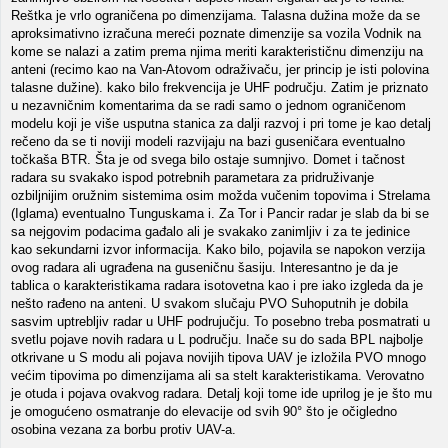
Reštka je vrlo ograničena po dimenzijama. Talasna dužina može da se
aproksimativno izračuna mereći poznate dimenzije sa vozila Vodnik na
kome se nalazi a zatim prema njima meriti karakterističnu dimenziju na
anteni (recimo kao na Van-Atovom odraživaču, jer princip je isti polovina
talasne dužine). kako bilo frekvencija je UHF području. Zatim je priznato
u nezavničnim komentarima da se radi samo o jednom ograničenom
modelu koji je više usputna stanica za dalji razvoj i pri tome je kao detalj
rečeno da se ti noviji modeli razvijaju na bazi guseničara eventualno
točkaša BTR. Šta je od svega bilo ostaje sumnjivo. Domet i tačnost
radara su svakako ispod potrebnih parametara za pridruživanje
ozbiljnijim oružnim sistemima osim možda vučenim topovima i Strelama
(Iglama) eventualno Tunguskama i. Za Tor i Pancir radar je slab da bi se
sa nejgovim podacima gađalo ali je svakako zanimljiv i za te jedinice
kao sekundarni izvor informacija. Kako bilo, pojavila se napokon verzija
ovog radara ali ugrađena na guseničnu šasiju. Interesantno je da je
tablica o karakteristikama radara isotovetna kao i pre iako izgleda da je
nešto rađeno na anteni. U svakom slučaju PVO Suhoputnih je dobila
sasvim uptrebljiv radar u UHF podrujučju. To posebno treba posmatrati u
svetlu pojave novih radara u L području. Inače su do sada BPL najbolje
otkrivane u S modu ali pojava novijih tipova UAV je izložila PVO mnogo
većim tipovima po dimenzijama ali sa stelt karakteristikama. Verovatno
je otuda i pojava ovakvog radara. Detalj koji tome ide uprilog je je što mu
je omogućeno osmatranje do elevacije od svih 90° što je očigledno
osobina vezana za borbu protiv UAV-a.