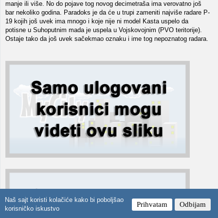
manje ili više. No do pojave tog novog decimetraša ima verovatno još
bar nekoliko godina. Paradoks je da će u trupi zameniti najviše radare P-
19 kojih još uvek ima mnogo i koje nije ni model Kasta uspelo da
potisne u Suhoputnim mada je uspela u Vojskovojnim (PVO teritorije).
Ostaje tako da još uvek sačekmao oznaku i ime tog nepoznatog radara.
Naš sajt koristi kolačiće kako bi poboljšao
Prihvatam
Odbijam
korisničko iskustvo