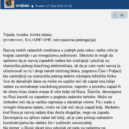
vrabac
Poslao: 17 Sep 2011 07:41
11
Trijada, kvadra, kvinta talasa
(m+dm+cm, S+L+UHF+VHF, isto+pasivna pelengacija)
Razvoj ruskih radarskih sredstava u zadnjih pola veka i nešto više je
krajnje zanimljiv i po mnogočemu jedinstven. Slikovito bi mogli da
opišemo da je razvoj zapadnih radara bio značajniji i poučniji sa
stanovišta jednog klasičnog elektroničara, ali da je zato ruski razvoj (a
učestvovali su tu i drugi narodi istočnog bloka, pogotovu Česi i Poljaci)
bio zanimljiviji sa stanovišta jednog elektro inženjera tehničke fizike.
Sve do današnjih dana ne može se uopšte reći da zapad ima lošije
radare za osmatranje vazdušnog prostora, naprotiv u proseku zapad ih
do skoro imao stalno manje ili više bolje od Rusa. Štaviše, decenijama
su Rusi kasnili za zapadom u pogledu radarske tehnike. Može se
slobodno reći da je razlika najmanja u današnje vreme. Pa i sada u
mnogim klasama radara, može se čak reći da je zapad bolji. Međutim,
kod Rusa je razvoj radara išao dosta drugačije, nego na zapadu.
Decenijama su njihovi radari bili lošiji, ali je zato pristup radraskim
konstrukcijama bio daleko širi i suštinski univerzalniji.
Na primer, u Rusiji nikad nisu odustali od rada sa radarima na