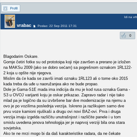
Profil
Idi na vr
vrabac
Poslao: 22 Sep 2011 17:31
0
Blagodarim Oskare.
Gornje četiri fotke su od prototoipa koji nije završen a prerano je izložen
na MAKSu 2009 (ako se dobro sećam) sa pogrešnom oznakom 1RL122-
2 koja u opšte nije njegova.
Mislim da će kada se završi imati oznaku 1RL123 ali o tome oko 2015
kada treba da uđe u naoružanjea ako ne bude propao.
Dole je Gama-S1E mada ima indicija da mu je kod rusa oznaka Gama -
S3 u OVOJ varijanti koju je oskar prikazao. Zapravo radar i nije tako
mlad pa je logično da su izvbršene bar dve modernizacije na njemu a
ovo je po vozilima poslednja verzija. Iskreno ja razlikujem samo dve
prvu voze kamioni njuškaši a drugu ovi novi BAZ-ovi. Prva i druga
verzija imaju izgelda različitu unutrašnjost i različite panele i u tom
smislu uvedena jenova tehnologija jer je naprvoj verziji bila ona stara
sovjetska.
Ako te ne mrzi mogo bi da daš karakteristike radara, da ne čekate