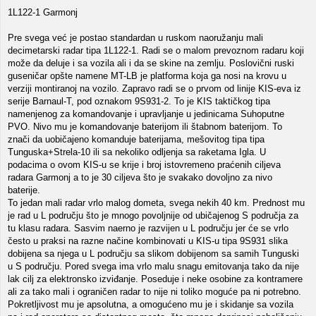
1L122-1 Garmonj
Pre svega već je postao standardan u ruskom naoružanju mali
decimetarski radar tipa 1L122-1. Radi se o malom prevoznom radaru koji
može da deluje i sa vozila ali i da se skine na zemlju. Poslovični ruski
guseničar opšte namene MT-LB je platforma koja ga nosi na krovu u
verziji montiranoj na vozilo. Zapravo radi se o prvom od linije KIS-eva iz
serije Barnaul-T, pod oznakom 9S931-2. To je KIS taktičkog tipa
namenjenog za komandovanje i upravljanje u jedinicama Suhoputne
PVO. Nivo mu je komandovanje baterijom ili štabnom baterijom. To
znači da uobičajeno komanduje baterijama, mešovitog tipa tipa
Tunguska+Strela-10 ili sa nekoliko odljenja sa raketama Igla. U
podacima o ovom KIS-u se krije i broj istovremeno praćenih ciljeva
radara Garmonj a to je 30 ciljeva što je svakako dovoljno za nivo
baterije.
To jedan mali radar vrlo malog dometa, svega nekih 40 km. Prednost mu
je rad u L području što je mnogo povoljnije od ubičajenog S područja za
tu klasu radara. Sasvim naerno je razvijen u L području jer će se vrlo
često u praksi na razne načine kombinovati u KIS-u tipa 9S931 slika
dobijena sa njega u L području sa slikom dobijenom sa samih Tunguski
u S području. Pored svega ima vrlo malu snagu emitovanja tako da nije
lak cilj za elektronsko izviđanje. Poseduje i neke osobine za kontramere
ali za tako mali i ograničen radar to nije ni toliko moguće pa ni potrebno.
Pokretljivost mu je apsolutna, a omogućeno mu je i skidanje sa vozila