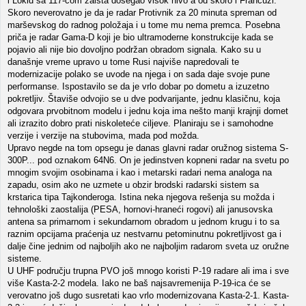
i Lokid sa 117-com zaista dosegao visok nivo a od skoro i Francuzi.
Skoro neverovatno je da je radar Protivnik za 20 minuta spreman od
marševskog do radnog položaja i u tome mu nema premca. Posebna
priča je radar Gama-D koji je bio ultramoderne konstrukcije kada se
pojavio ali nije bio dovoljno podržan obradom signala. Kako su u
današnje vreme upravo u tome Rusi najviše napredovali te
modernizacije polako se uvode na njega i on sada daje svoje pune
performanse. Ispostavilo se da je vrlo dobar po dometu a izuzetno
pokretljiv. Štaviše odvojio se u dve podvarijante, jednu klasičnu, koja
odgovara prvobitnom modelu i jednu koja ima nešto manji krajnji domet
ali izrazito dobro prati niskoleteće ciljeve. Planiraju se i samohodne
verzije i verzije na stubovima, mada pod možda.
Upravo negde na tom opsegu je danas glavni radar oružnog sistema S-
300P... pod oznakom 64N6. On je jedinstven kopneni radar na svetu po
mnogim svojim osobinama i kao i metarski radari nema analoga na
zapadu, osim ako ne uzmete u obzir brodski radarski sistem sa
krstarica tipa Tajkonderoga. Istina neka njegova rešenja su možda i
tehnološki zaostalija (PESA, hornovi-hraneći rogovi) ali janusovska
antena sa primarnom i sekundarnom obradom u jednom krugu i to sa
raznim opcijama praćenja uz nestvarnu petominutnu pokretljivost ga i
dalje čine jednim od najboljih ako ne najboljim radarom sveta uz oružne
sisteme.
U UHF području trupna PVO još mnogo koristi P-19 radare ali ima i sve
više Kasta-2-2 modela. Iako ne baš najsavremenija P-19-ica će se
verovatno još dugo susretati kao vrlo modernizovana Kasta-2-1. Kasta-