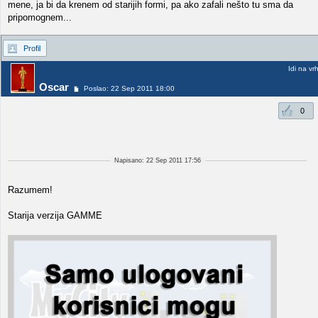
mene, ja bi da krenem od starijih formi, pa ako zafali nešto tu sma da
pripomognem...
Profil
Idi na vr
Oscar
Poslao: 22 Sep 2011 18:00
0
Napisano: 22 Sep 2011 17:56
Razumem!
Starija verzija GAMME