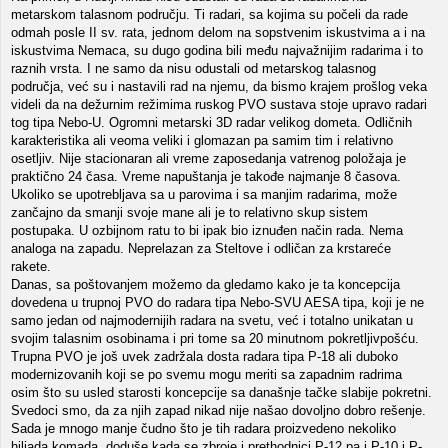
metarskom talasnom području. Ti radari, sa kojima su počeli da rade
odmah posle II sv. rata, jednom delom na sopstvenim iskustvima a i na
iskustvima Nemaca, su dugo godina bili među najvažnijim radarima i to
raznih vrsta. I ne samo da nisu odustali od metarskog talasnog
područja, već su i nastavili rad na njemu, da bismo krajem prošlog veka
videli da na dežurnim režimima ruskog PVO sustava stoje upravo radari
tog tipa Nebo-U. Ogromni metarski 3D radar velikog dometa. Odličnih
karakteristika ali veoma veliki i glomazan pa samim tim i relativno
osetljiv. Nije stacionaran ali vreme zaposedanja vatrenog položaja je
praktično 24 časa. Vreme napuštanja je takođe najmanje 8 časova.
Ukoliko se upotrebljava sa u parovima i sa manjim radarima, može
zančajno da smanji svoje mane ali je to relativno skup sistem
postupaka. U ozbijnom ratu to bi ipak bio iznuđen način rada. Nema
analoga na zapadu. Neprelazan za Steltove i odličan za krstareće
rakete.
Danas, sa poštovanjem možemo da gledamo kako je ta koncepcija
dovedena u trupnoj PVO do radara tipa Nebo-SVU AESA tipa, koji je ne
samo jedan od najmodernijih radara na svetu, već i totalno unikatan u
svojim talasnim osobinama i pri tome sa 20 minutnom pokretljivpošću.
Trupna PVO je još uvek zadržala dosta radara tipa P-18 ali duboko
modernizovanih koji se po svemu mogu meriti sa zapadnim radrima
osim što su usled starosti koncepcije sa današnje tačke slabije pokretni.
Svedoci smo, da za njih zapad nikad nije našao dovoljno dobro rešenje.
Sada je mnogo manje čudno što je tih radara proizvedeno nekoliko
hiljada komada, doduše kada se zbroje i prethodnici P-12 pa i P-10 i P-