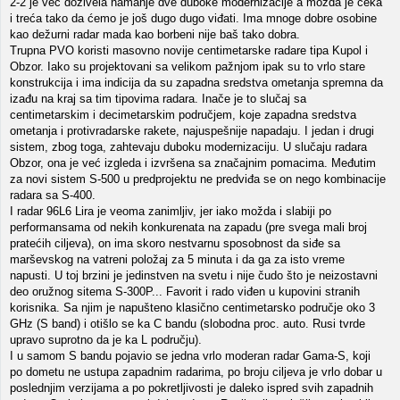
2-2 je već doživela namanje dve duboke modernizacije a možda je čeka
i treća tako da ćemo je još dugo dugo viđati. Ima mnoge dobre osobine
kao dežurni radar mada kao borbeni nije baš tako dobra.
Trupna PVO koristi masovno novije centimetarske radare tipa Kupol i
Obzor. Iako su projektovani sa velikom pažnjom ipak su to vrlo stare
konstrukcija i ima indicija da su zapadna sredstva ometanja spremna da
izađu na kraj sa tim tipovima radara. Inače je to slučaj sa
centimetarskim i decimetarskim područjem, koje zapadna sredstva
ometanja i protivradarske rakete, najuspešnije napadaju. I jedan i drugi
sistem, zbog toga, zahtevaju duboku modernizaciju. U slučaju radara
Obzor, ona je već izgleda i izvršena sa značajnim pomacima. Međutim
za novi sistem S-500 u predprojektu ne predviđa se on nego kombinacije
radara sa S-400.
I radar 96L6 Lira je veoma zanimljiv, jer iako možda i slabiji po
performansama od nekih konkurenata na zapadu (pre svega mali broj
pratećih ciljeva), on ima skoro nestvarnu sposobnost da siđe sa
marševskog na vatreni položaj za 5 minuta i da ga za isto vreme
napusti. U toj brzini je jedinstven na svetu i nije čudo što je neizostavni
deo oružnog sitema S-300P... Favorit i rado viđen u kupovini stranih
korisnika. Sa njim je napušteno klasično centimetarsko područje oko 3
GHz (S band) i otišlo se ka C bandu (slobodna proc. auto. Rusi tvrde
upravo suprotno da je ka L području).
I u samom S bandu pojavio se jedna vrlo moderan radar Gama-S, koji
po dometu ne ustupa zapadnim radarima, po broju ciljeva je vrlo dobar u
poslednjim verzijama a po pokretljivosti je daleko ispred svih zapadnih