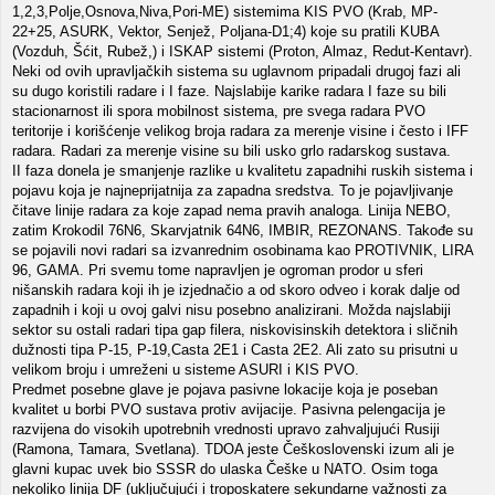
1,2,3,Polje,Osnova,Niva,Pori-ME) sistemima KIS PVO (Krab, MP-
22+25, ASURK, Vektor, Senjež, Poljana-D1;4) koje su pratili KUBA
(Vozduh, Šćit, Rubež,) i ISKAP sistemi (Proton, Almaz, Redut-Kentavr).
Neki od ovih upravljačkih sistema su uglavnom pripadali drugoj fazi ali
su dugo koristili radare i I faze. Najslabije karike radara I faze su bili
stacionarnost ili spora mobilnost sistema, pre svega radara PVO
teritorije i korišćenje velikog broja radara za merenje visine i često i IFF
radara. Radari za merenje visine su bili usko grlo radarskog sustava.
II faza donela je smanjenje razlike u kvalitetu zapadnihi ruskih sistema i
pojavu koja je najneprijatnija za zapadna sredstva. To je pojavljivanje
čitave linije radara za koje zapad nema pravih analoga. Linija NEBO,
zatim Krokodil 76N6, Skarvjatnik 64N6, IMBIR, REZONANS. Takođe su
se pojavili novi radari sa izvanrednim osobinama kao PROTIVNIK, LIRA
96, GAMA. Pri svemu tome napravljen je ogroman prodor u sferi
nišanskih radara koji ih je izjednačio a od skoro odveo i korak dalje od
zapadnih i koji u ovoj galvi nisu posebno analizirani. Možda najslabiji
sektor su ostali radari tipa gap filera, niskovisinskih detektora i sličnih
dužnosti tipa P-15, P-19,Casta 2E1 i Casta 2E2. Ali zato su prisutni u
velikom broju i umreženi u sisteme ASURI i KIS PVO.
Predmet posebne glave je pojava pasivne lokacije koja je poseban
kvalitet u borbi PVO sustava protiv avijacije. Pasivna pelengacija je
razvijena do visokih upotrebnih vrednosti upravo zahvaljujući Rusiji
(Ramona, Tamara, Svetlana). TDOA jeste Češkoslovenski izum ali je
glavni kupac uvek bio SSSR do ulaska Češke u NATO. Osim toga
nekoliko linija DF (uključujući i troposkatere sekundarne važnosti za