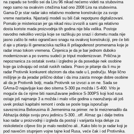
na zapadu se tvrdilo sei da Liru 96 nikad nećemo videti na stubovima
nego samo na ovakvim crtežima kad ono 2008 Lira na stubovima.
Gama-D je star radar iako relativno moderne konstrukcije za svoje
vreme nastanka. Njastariji modeli su bili čak nepotpuno digitalizovani.
Pomalo je misteriozan jer ga nikad nisu izvozili a sami ga relativno
dosta koriste mada proizvodnja tih godina nije bila velika. Postoje
navodno nekoliko verzija koje se razlikuju po snazi i dometu mada nije
jasno zašto bi neko ograničavo snagu na ovakvoj konstrukciji, pre će biti
d aje u ptianju ili generaciska razlika ili prilagođenost promenama koje je
radar imao tokom vremena. Činjenica je da je bar jednom duboko
modernizovan a po svemu sudeći je triput modernizovan. Prilična je
nepoznanica za ostatak sveta i izgledno je da poseduje nek osobine
koje ga izdvajaju od ostali ruskih radara. Pravo je pitanje da li mu je
radar Protivnik konkurent obzirom da oba rade u L području. Moje lično
mišljnje je da jeradar prilično dobar i da ima zaista mnoge dobre osobine
ali da je Protivnik bolji, mada Protivnik se izvozi a on ne. Sada se
GAma-D najavljuje kao deo sitema S-300 pa možda i S-400. Vrlo je
moguće da će njime biti naoružavane jedinice S-300PS koji kod rusa
ostaje još najmanje 3 a možda i malo više godina u naoružanju ali još
uvek prolazi kapitalni remont i onda se posle toga isporučuje
saveznicima Belorusima ili Jermenima na primer. ne bi meiznenadilo da
Abhazija dobije svoju prvu jedinicu S-300...off. Almaz ga i dalje tretira
kao radar u proizvodnji i izgleda da postoji i varijanta koja deluje za
niskoleteće ciljeve što je malo neobično ali...Kako bilo to je radar koji je
pod navećim stupnjem vojne tajne kod Rusa, veće čak i od Protivnika.