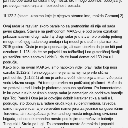
pa i rad operatora sa distantnog mesta, što mnogo doprinosi poboljšanju
pre svega maskiranja ali i bezbednosti posada.
1L122-2 (nisam ukapirao koje je njegovo stvarno ime, možda Garmonj-2)
Ovaj radar je razvijan skoro paralelno sa pretnodnim ali nije od sada
javno izlagan. Štaviše na prethodnom MAKS-u je pod ovom oznakom
prikazan sasvim drugi radar.Taj drugi radar je u stvari bio prototip jednog
mnogo moćnijeg radarskog uređaja i taj model je u suštini planiran za
2015.godinu. Čisto je moja opservacija, ali sam ubeđen da je će biti pod
oznakom 1L123 i da će se pojaviti i na točkaškoj i na guseničnoj šasiji
(guseničnu smo zapravo i videli) i da će imati domet od 150 km u L
području.
Kako bilo, na ovom MAKS-u smo napokon videli pravi radar koji nosi
oznaku 1L122-2. Tehnologija primenjena na nejmu je vrlo slična
prethodniku (1L122-1) ali mu je antena većih dimenzija a ima i više puta
veću izlaznu snagu. Pri tome je urađen na podižućoj platformi. Može da
se postavi u rad i kada je platforma potpuno spuštena. Po komentarima
iz krugova ruskih oružanih snaga radar je namenjen da podržava baterije
tipa Tor, Pancir i Osa jer je dovoljno dobrih karakteristika a radi u L
području, što dopunjava radare oruđa koja su centrimetraši. Izvedba
samo na gusenicama je verovatno namenjena za jedinice sa guseničnim
Torovima, ali i za ojačavanje komandnog mesta integralnog diviziona
brigada, odnosno komandno mesto pod kojim su mešovite baterije
Tunguski i Strela pa i Igli. To komandno mesto će možda i popuniti