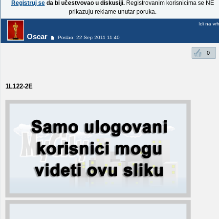
Registruj se
da bi učestvovao u diskusiji.
Registrovanim korisnicima se NE
prikazuju reklame unutar poruka.
Idi na vr
Oscar
Poslao: 22 Sep 2011 11:40
0
1L122-2E