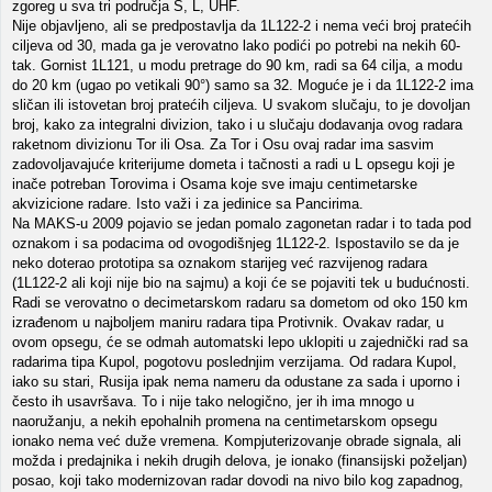
zgoreg u sva tri područja S, L, UHF.
Nije objavljeno, ali se predpostavlja da 1L122-2 i nema veći broj pratećih
ciljeva od 30, mada ga je verovatno lako podići po potrebi na nekih 60-
tak. Gornist 1L121, u modu pretrage do 90 km, radi sa 64 cilja, a modu
do 20 km (ugao po vetikali 90°) samo sa 32. Moguće je i da 1L122-2 ima
sličan ili istovetan broj pratećih ciljeva. U svakom slučaju, to je dovoljan
broj, kako za integralni divizion, tako i u slučaju dodavanja ovog radara
raketnom divizionu Tor ili Osa. Za Tor i Osu ovaj radar ima sasvim
zadovoljavajuće kriterijume dometa i tačnosti a radi u L opsegu koji je
inače potreban Torovima i Osama koje sve imaju centimetarske
akvizicione radare. Isto važi i za jedinice sa Pancirima.
Na MAKS-u 2009 pojavio se jedan pomalo zagonetan radar i to tada pod
oznakom i sa podacima od ovogodišnjeg 1L122-2. Ispostavilo se da je
neko doterao prototipa sa oznakom starijeg već razvijenog radara
(1L122-2 ali koji nije bio na sajmu) a koji će se pojaviti tek u budućnosti.
Radi se verovatno o decimetarskom radaru sa dometom od oko 150 km
izrađenom u najboljem maniru radara tipa Protivnik. Ovakav radar, u
ovom opsegu, će se odmah automatski lepo uklopiti u zajednički rad sa
radarima tipa Kupol, pogotovu poslednjim verzijama. Od radara Kupol,
iako su stari, Rusija ipak nema nameru da odustane za sada i uporno i
često ih usavršava. To i nije tako nelogično, jer ih ima mnogo u
naoružanju, a nekih epohalnih promena na centimetarskom opsegu
ionako nema već duže vremena. Kompjuterizovanje obrade signala, ali
možda i predajnika i nekih drugih delova, je ionako (finansijski poželjan)
posao, koji tako modernizovan radar dovodi na nivo bilo kog zapadnog,