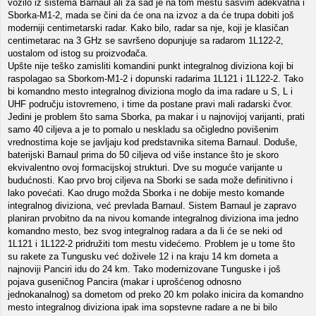
vozilo iz sistema Barnaul ali za sad je na tom mestu sasvim adekvatna i
Sborka-M1-2, mada se čini da će ona na izvoz a da će trupa dobiti još
moderniji centimetarski radar. Kako bilo, radar sa nje, koji je klasičan
centimetarac na 3 GHz se savršeno dopunjuje sa radarom 1L122-2,
uostalom od istog su proizvođača.
Upšte nije teško zamisliti komandini punkt integralnog diviziona koji bi
raspolagao sa Sborkom-M1-2 i dopunski radarima 1L121 i 1L122-2. Tako
bi komandno mesto integralnog diviziona moglo da ima radare u S, L i
UHF području istovremeno, i time da postane pravi mali radarski čvor.
Jedini je problem što sama Sborka, pa makar i u najnovijoj varijanti, prati
samo 40 ciljeva a je to pomalo u neskladu sa očigledno povišenim
vrednostima koje se javljaju kod predstavnika sitema Barnaul. Doduše,
baterijski Barnaul prima do 50 ciljeva od više instance što je skoro
ekvivalentno ovoj formacijskoj strukturi. Dve su moguće varijante u
budućnosti. Kao prvo broj ciljeva na Sborki se sada može definitivno i
lako povećati. Kao drugo možda Sborka i ne dobije mesto komande
integralnog diviziona, već prevlada Barnaul. Sistem Barnaul je zapravo
planiran prvobitno da na nivou komande integralnog diviziona ima jedno
komandno mesto, bez svog integralnog radara a da li će se neki od
1L121 i 1L122-2 pridružiti tom mestu videćemo. Problem je u tome što
su rakete za Tungusku već doživele 12 i na kraju 14 km dometa a
najnoviji Panciri idu do 24 km. Tako modernizovane Tunguske i još
pojava guseničnog Pancira (makar i uprošćenog odnosno
jednokanalnog) sa dometom od preko 20 km polako inicira da komandno
mesto integralnog diviziona ipak ima sopstevne radare a ne bi bilo