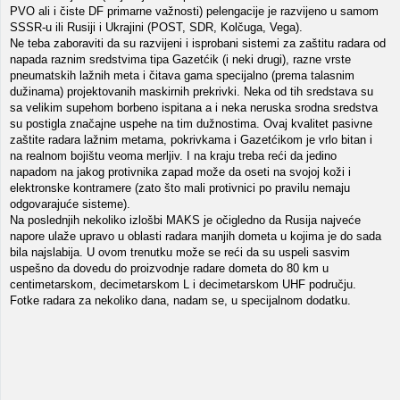
PVO ali i čiste DF primarne važnosti) pelengacije je razvijeno u samom
SSSR-u ili Rusiji i Ukrajini (POST, SDR, Kolčuga, Vega).
Ne teba zaboraviti da su razvijeni i isprobani sistemi za zaštitu radara od
napada raznim sredstvima tipa Gazetćik (i neki drugi), razne vrste
pneumatskih lažnih meta i čitava gama specijalno (prema talasnim
dužinama) projektovanih maskirnih prekrivki. Neka od tih sredstava su
sa velikim supehom borbeno ispitana a i neka neruska srodna sredstva
su postigla značajne uspehe na tim dužnostima. Ovaj kvalitet pasivne
zaštite radara lažnim metama, pokrivkama i Gazetćikom je vrlo bitan i
na realnom bojištu veoma merljiv. I na kraju treba reći da jedino
napadom na jakog protivnika zapad može da oseti na svojoj koži i
elektronske kontramere (zato što mali protivnici po pravilu nemaju
odgovarajuće sisteme).
Na poslednjih nekoliko izlošbi MAKS je očigledno da Rusija najveće
napore ulaže upravo u oblasti radara manjih dometa u kojima je do sada
bila najslabija. U ovom trenutku može se reći da su uspeli sasvim
uspešno da dovedu do proizvodnje radare dometa do 80 km u
centimetarskom, decimetarskom L i decimetarskom UHF području.
Fotke radara za nekoliko dana, nadam se, u specijalnom dodatku.