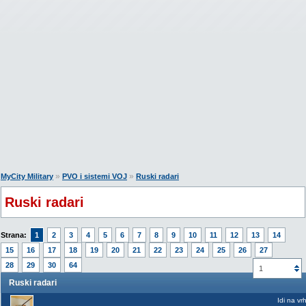
»
»
MyCity Military
PVO i sistemi VOJ
Ruski radari
Ruski radari
Strana:
1
2
3
4
5
6
7
8
9
10
11
12
13
14
15
16
17
18
19
20
21
22
23
24
25
26
27
28
29
30
64
1
Ruski radari
Idi na vr