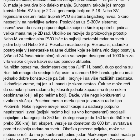
8, mada je ova dva bilo daleko manje. Suhoputni takođe još mnogo
koriste Nebo-SV koji je 2D ali generaciju bolji od P-18. Nebo-SV,
legendarni dežurni radar trupnih PVO sistema brigadnog nivoa. Skoro
neosetljiv na nevidljive avione. Poslovičan uz S-300V sisteme;
usavršavan do nivoa potpune digitalizacije i u širokoj upotrebi; jedina
velika mana mu je 2D rad. Ukoliko se razvije do proizvodnje prototip
Nebo-M za teritorijalnu PVO biće to najbolji metarski radar na svetu i
jedini bolji od Nebo-SVU. Poseban mastodont je Rezonans, radarsko
postrojenje višemetarske talasne dužine koje se istina vrlo dugo postvlja
(više od 24 časa minimalno) ali zato sa svojim dosegom od 1000 km za
vrlo visoke ciljeve kakvi su sad ponovo aktuelni.
Na nižim opsezima, decimetarskog tipa (UHF i L band), dugo godina su
Rusi bili mnogo do srednje lošiji osim u samom UHF bandu gde su imali
jednako dobre konstrukcije pa čak i brojnije i sa više različitih zadataka.
U danšnje vreme, taj jaz u L bandu je skoro nestao. Čak se može reći
da su neki njihovi radari u toj klasi ili jednaki zapadnima ili po nekim
osobinama lošiji ali po nekima bolji. Dakle, više nego konkurentni u
svakom slučaju. Posebno mesto među njima je zauzeo radar tipa
Protivnik. Neke njegove novije modifikacije su sadašnji potpuno
nepristrasni izvori (poljski recimo koji su vrlo kompetentni) proglasili
najboljim u kategoriji do 350 km. (kategorisanje do 150 km do 350 km i
preko 350 km). Isti ekspert, verzije sa dometom do 600 km, svrstava u
prva tri najbolja radara na svetu. Obaška procene poljaka, može se
slobodno reći da mu je konkurent jedino jedan Markonijev model mada je