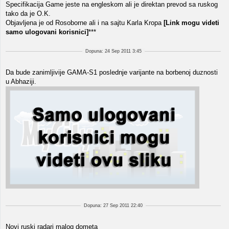
Specifikacija Game jeste na engleskom ali je direktan prevod sa ruskog
tako da je O.K.
Objavljena je od Rosoborne ali i na sajtu Karla Kropa
[Link mogu videti
samo ulogovani korisnici]
***
Dopuna: 24 Sep 2011 3:45
Da bude zanimljivije GAMA-S1 poslednje varijante na borbenoj duznosti
u Abhaziji.
Dopuna: 27 Sep 2011 22:40
Novi ruski radari malog dometa