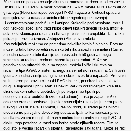
20 minuta on ponovo postaje aktuelan, naravno uz dobru modernizaciju.
Uz liniju NEBO jedini je radar otporan na HARM rakete ali iz savim drugo
g razloga (Nebo radi ispod opsega HARM tragača a Krokodil spada u
specijalnu vrstu radara u smislu elktromagnetnog emitovanja).
U centimetarskom području je i antipod Krokodila pod oznakom Imbir. I
dok Krokodil specijalno traži niske ciljevi tipa krstarećih raketa Imbir je
sektorski skenirajući radar za otkrivanje balističkih projektila. Ta razlika
pokazuje i razliku između Antejevih i Almazovih raketa.
Kao zaključak možemo da primetimo nekoliko bitnih činjenica. Prvo ne
možemo tako lako porediti radarsku tehniku zapadnih zemalja i Rusije.
Zapadna radarska tehnika nije se u poslednjih 50 godina mnogo
susretala sa realnom borbom, barem kopneni radari. Može se
paradoksalno primetiti da je na zapadu možda i više iskustva sa
radarima tipa AWACS sistema, nego sa zemaljskim radarima. Svih ovih
godina zapadne zemlje su uglavnom skoro uvek bile napadači. Protivnici
su im skoro po pravilu bili ruski PVO sistemi, ponekad i lovci ali ovi
drugi (a najčešće i prvi) uvek sa nekim velikim ograničenjem koje nije
slično ruskom sitemu upotrebe (ili po broju ili po tipu ili po
neodgovarajućoj podršci ili sve to odjednom). Tako je zapad uložio
ogromno vreme i sredstva i ljudske potencijale u razvijanju mera protiv
ruskog PVO sustava. U praksi, u realnoj borbi, susretao je na njihovu
sreću samo parcijalne delove tog sustava. Ipak tolika naprezanja su
urodila razvojem mnogih efikasnih načina borbe protiv ruskog PVO. U
okviru toga posebno je razvijana borba protiv njihovih radara. Tim ne
čudi što je većina radarskih sitema I generacije savladana. Može se reći