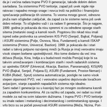
da je i većina radara trupne PVO II generacije, takođe dobrim delom
savladana. Sa sistemima PVO teritorije, zapad još uvek nigde nije
ratovao i napadno mnogo snage i novca troši na političko i finansijsko
sprečavanje poliferacije tih sistema. To veoma mnogo govori, odnosno
pruža nam očigledan zaključak, da zapad za te sisteme nema još uvek
dobro rešenje. To očigledno važi i za radare II generacije. Što je najgore,
1999. godina je pokazala da nisu spremni ni za određene opsege starih
sitema (metarski oseg) a kamoli novih. Pogotovu što nikad nisu imali
ispred sebe protivnika sa umreženim KIS PVO (Senjež, Bajkal, Poljana)
i ASURI sistemima (Polje, Osnova, Niva, Fundament) a kamoli ISKAP
sistemima (Proton, Univerzal, Bastion). 1999. je pokazala da i stari
radari u takvoj potpuno razvijenoj mreži (a Rusija je ima) verovatno imaju
visok stepen borbene upotrebljivosti. Ako tome dodamo da već ima
država (Rusija, Kina, Indija a u budućnosti možda Persija) koje bi sa
takvim umrežavanjem i kombinacijom starih i novih radarskih sistema
uz upotrebu ISKAP (Univerzal, Akacija, Bastion, Panorama(e)), KIS(AR)
PVO (Bajkal, Senjež, Poljana-S), ASURI (Fundament, Prostor-Neman) i
KUBA (Rubež, Sprut) sistema automatizacije, postigle ne samo visok
stepen otpornosti PVO, već i verovatno uspešno dejstvovale lovačkom
avijacijom, stanje zapadnih napadačkih sistema nije idealno.
Sami radari I generacije su u kasnijoj fazi po mnogim osobinama kasnili
za zapadnim konkurentima. Ali za razliku od zapada, ovi radari su imali
modele za rad na svim talasnim dužinama. I trupna PVO i PVO teritorije
su imale radare i metarskog i decimetarskog i centimetarskog opsega. I
vrlo brzo su se počeli povezivati ASURI sistemima (Meža, Nizina, Pori-