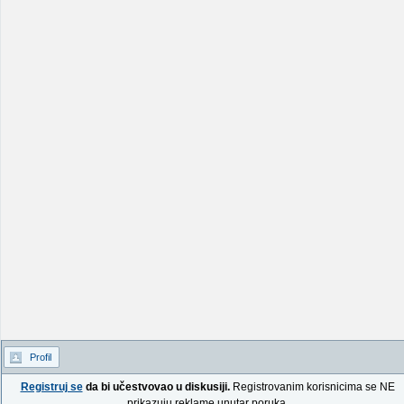
Profil
Registruj se
da bi učestvovao u diskusiji.
Registrovanim korisnicima se NE
prikazuju reklame unutar poruka.