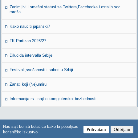
Zanimljivi i smešni statusi sa Twittera,Facebooka i ostalih soc.
mreža
Kako nauciti japanski?
FK Partizan 2026/27.
Dilucida intervalla Srbije
Festivali,svečanosti i sabori u Srbiji
Zanati koji (Ne)umiru
Informacija.rs - sajt o kompjuterskoj bezbednosti
Naš sajt koristi kolačiće kako bi poboljšao
U FOKUSU NA MYCITY
Prihvatam
Odbijam
korisničko iskustvo