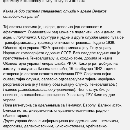
филмску и књижевну слику шпијуна и агената.
Какав је био систем специјалних служби у време Великог
отаџбинског рата?
Тај систем красила је, најпре, довољна једноставност и
ефективност. Обавештајни рад може се поделити, као и данас,
на
војни и политички
. Структура и једне и друге службе много пута се
трансформисала у тражењу оптималног решења. Године 1939.
Обавештајна управа РККА трансформисана је у Пету управу
Народног комесаријата одбране СССР. Већ следеће године она је
препотчињена Генералштабу и, сходно томе, добила је назив
Обавештајна управа Генералштаба РККА. Како је рат добијао на
замаху, а искуства бивала све већа, 16. фебруара 1942. године
створена је светски позната скраћеница ГРУ. Совјетска војна
обавештајна служба, сагласно одговарајућем тајном наређењу ,
реорганизована је у Главну обавештајну службу Генералштаба (
Главное разведывательное управление
). Њен статус био је
повишен, а овлашћења проширена. У саставу ГРУ биле су две
управе:
Прва
(агентурна са одељењима за Немачку, Европу, Далеки исток,
Блиски исток, диверзионим, оперативно-техничким, радио -
обавештајним).
Друга
управа била је информациона (са одељењима - немачким,
европским, далекоисточним, блискоисточним, уређивачко-