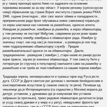
је у таквој прилици) кратко ћемо се задржати на основним
појмовима везаним за за ову област. У војном речнику (српско-руски
смер) објављеном од стране Војног института страних језика РККА
1946. године (очигледно , због свог малог обима и лапидарности ,
припремљеном ради брзог обучавања нових савезника) појављује
се израз
изасланик
као синоним за
разведчика
, односно агента.
Извидник је
разведчик
, извиђање је
разведка,
а израз
обавештајац
у том речнику не постоји! Међутим, савремени руски језик прави
јасну разлику између извиђања и обавештајног рада. Извиђач (у
значењу скаут, као код нас) је
поисковик
, а разведка је оно под
чиме подразумевамо
обавештајну службу
. Придев
разведывательный
односи се на
обавештајни
. Дакле,
традиционални - разведчик ( извиђач ) ,стари назив из раније руске
војне праксе, заузео је значење обавештајца. У том смислу ћете у
литератури (и стручној и популарној) наилазити само на
разведку и
разведчике
и не треба их поистовећивати са нашим појмом извиђач .
Традиција опреза, неповерљивости и чувања тајне код Руса јесте
дуга. СССР је Други светски рат дочекао с великим безбедносним и
конспиративним искуством (у сваком смислу те речи). Почевши од
чињенице да је Интернационала (са седиштем у Москви) морала да
делује, углавном, у државама где је комунизам био уставом
забрањен (и прогоњен), преко редовне обавештајне делатности (која
је усуд свакој држави и у миру и у рату), невидљивог фронта пре
отварања фронта, све је у СССР било увек на повишеном или