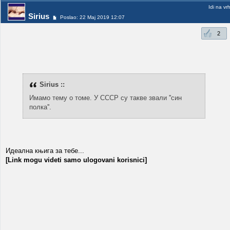
Idi na vr
Sirius
Poslao: 22 Maj 2019 12:07
2
Sirius ::
Имамо тему о томе. У СССР су такве звали ''син
полка''.
Идеална књига за тебе...
[Link mogu videti samo ulogovani korisnici]