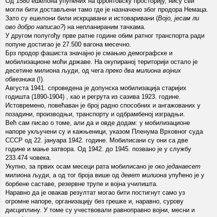
Од 1580 ешелона упућених на фронтовску просторију, нису сви
могли бити достављени тамо где је назначено због продора Немаца.
Зато су ешелони били искрцавани и истоваривани (
Војо, јесам ли
ово добро написао?
) на непланираним тачкама.
У другом полугођу прве ратне године обим ратног транспорта ради
попуне достигао је 27.500 вагона месечно.
Брз продор фашиста значајно је смањио демографске и
мобилизационе моћи државе. На окупираној територији остало је
десетине милиона људи, од чега
преко два милиона војних
обвезника
(!).
Августа 1941. спроведена је допунска мобилизација старијих
годишта (1890-1904) , као и регрута из сазива 1923. године.
Истовремено, повећаван је број радно способних и ангажованих у
позадини, производњи, транспорту и одбрамбеној изградњи.
Већ сам писао о томе, али да и овде додам: у мобилизационе
напоре укључени су и кажњеници, указом Пленума Врховног суда
СССР од 22. јануара 1942. године. Мобилисани су они са две
године и мање затвора. Од 1942. до 1945. позвано је у службу
233.474 човека.
Укупно, за првих осам месеци рата мобилисано је око
једанаесет
милиона људи, а од тог броја више од
девет милиона
упућено је у
борбене саставе, резервне трупе и војна училишта.
Наравно да је овакав резултат могао бити постигнут само уз
огромне напоре, организацију без грешке и, наравно, сурову
дисциплину. У томе су учествовали равноправно војни, месни и