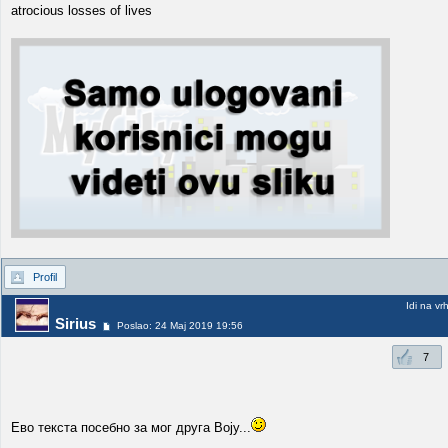
atrocious losses of lives
Profil
Idi na vr
Sirius
Poslao: 24 Maj 2019 19:56
7
Ево текста посебно за мог друга Воју...