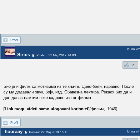
Profil
Idi na vr
Sirius
Poslao: 22 Maj 2019 14:03
2
Био је и филм са мотивима из те књиге. Црно-бели, наравно. После
су му додавали звук, боју, итд. Обавезна лектира. Рекаох бих да и
дан-данас памтим неке кадрове из тог филма.
[Link mogu videti samo ulogovani korisnici]
(фильм,_1946)
Profil
hooraay
Idi na vr
Poslao: 22 Maj 2019 15:13