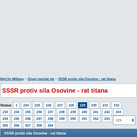
»
»
MyCity Military
Drugi svetski rat
SSSR protiv sila Osovine - rat titana
SSSR protiv sila Osovine - rat titana
Strana:
1
224
225
226
227
228
229
230
231
232
233
234
235
236
237
238
239
240
241
242
243
244
245
246
247
248
249
250
251
252
253
254
229
255
256
257
258
264
SSSR protiv sila Osovine - rat titana