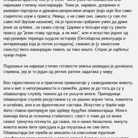
највишем степену конспирације. Томе је, наравно, допринео и
развијен партијски и државно-репресивни апарат (
који није био само
совјетски изум и пракса; Немци, и не само они, имали су све то
само под другим називом
), па је просечан грађанин умео да држи
језик за зубима...
за сваки случај
. Цареви и бољари који су увели
праксу да ''језик главу одсеца, а не мач'', али и искуство једног од
најсуровијих периода људске историје (Октобарска револуција и
интервенција која је потом уследила), свакако је (у занатском
смислу) било изванредан темељ за тако нешто.
Страх је најбољи
чувар тајне.
Подизање на највиши степен готовости земље разведка је дочекала
спремна, јер је то један од ретких ратних задатака у миру.
Вео тајанствености и практичне привилегије у свакодневном животу,
али и мит о непогрешивости и свемоћи, довео је до тога да су у
обавештајну службу тежили да се укључе многи. Припадници
обавештајне службе регрутовани су из разних војних тела, комитета
и штабова, али и из фронтовског састава. Искуство у борби није
било главни критеријум при одбиру будућих обавештајаца. Много
важнија била је психичка стабилност, свест о томе да се може
сваког тренутка погинути, да свака, па и наоко безазлена, минута
живота може бити пресудна и да опуштања не сме бити.
Обавештајци (
не треба их мешати са класичним трупним