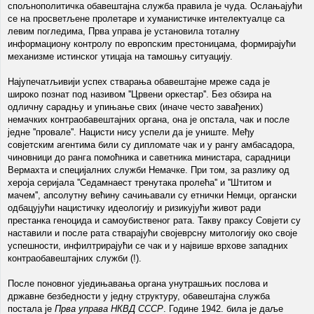
спољнополитичка обавештајна служба правила је чуда. Ослањајући
се на просветљене пролетаре и хуманистичке интелектуалце са
левим погледима, Прва управа је установила тоталну
информациону контролу по европским престоницама, формирајући
механизме истинског утицаја на тамошњу ситуацију.
Најупечатљивији успех стварања обавештајне мреже сада је
широко познат под називом ''Црвени оркестар''. Без обзира на
одличну сарадњу и упињање свих (иначе често завађених)
немачких контраобавештајних органа, она је опстала, чак и после
једне ''провале''. Нацисти нису успели да је униште. Међу
совјетским агентима били су дипломате чак и у рангу амбасадора,
чиновници до ранга помоћника и саветника министара, сарадници
Вермахта и специјалних служби Немачке. При том, за разлику од
хероја серијала ''Седамнаест тренутака пролећа'' и ''Штитом и
мачем'', апсолутну већину сачињавали су етнички Немци, органски
одбацујући нацистичку идеологију и ризикујући живот ради
престанка геноцида и самоубиственог рата. Такву праксу Совјети су
наставили и после рата стварајући својеврсну митологију око своје
успешности, инфилтрирајући се чак и у највише врхове западних
контраобавештајних служби (!).
После поновног уједињавања органа унутрашњих послова и
државне безбедности у једну структуру, обавештајна служба
постала је
Прва управа НКВД СССР
. Године 1942. била је даље