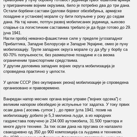
у приграничним војним окрузима, било је потребно два до три дана.
Остали борбени састави (делови бојевог обезбеђења, армијске
позадине и установе) морале су бити попуњене у року до седам
дана. На тај начин, потпун развој мобилисаних јединица, њихово
спајање са логистичким саставима требало је да буде готово до 29.
јуна 1941.
Нагли пробој немачко-фашистичке силе у пределе југозападног
Прибалтика, Западне Белорусије и Западне Украјине, омео је пуну
мобилизацију. Трупе западних округа морале су да уђу у борбу са
60-70% попуњености, без размештене позадине и са веома
ограниченим транспортним средствима.
У другим деловима западних војних округа мобилизација је
спроведена практично у целости.
У целом СССР (без окупираних реона) мобилизације је спроведена
организовано и правовремено.
Ванредан напор месних органа војне управе (''војних одсека'') с
великим напором обезбедио је испуњење тог задатка. У току првих
осам дана (
восемь суток
) , до првог јула 1941. позив на
мобилизацију добило је 5,3 милиона људи, а из народних
газдинстава повучено је 234.000 аутомобила, 31.500 трактора и
многе друге технике. За тих осам дана на пругама се налазило
свакодневно од 350 до 900 композиција са људима и техником.