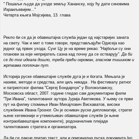
'' Пошаљи људе да уходе земљу Хананску, коју ћу дати синовима
Израиљевијем...''
Четврта књига Мојсијева, 13. глава
Рекло би се да је обавештајна служба један од најстаријих заната
на свету. Чак и мит о томе говори, представљајући Одисеја као
једног од првих ухода. Сунг Цу је на време рекао: ''Најбољи су они
планови за које непријатељ сазна кад почну да се остварују''.
Да би
се до тог идеала дошло, треба прећи огроман, гласном тишином и
жртвама поплочан пут.
Историја руске обавештајне службе дуга је и богата. Мењала је
називе, методе и средства, али циљ никада . На фестивалу ратног
и патриотског филма ''Сергеј Бондарчук'' у Волоколамску,
Московска област, 2007. године гледао сам документарни филм
''Три Ивана'', талентованог аутора Јурија Аветикова. У њему се први
пут на филму спомиње Иван Михајлович Вискаватов, високи
службеник Ивана Грозног. Он је оснивач руске дипломатије, стратег
њене хегемоније и утемељивач обавештајне службе (и њене
контраобавештајне компоненте), родоначелник плејаде
талентованих стратега и организатора.
Да би се лакше пратио текст, али и оригинална руска документа (ко