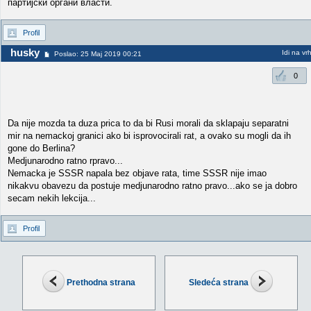
партијски органи власти.
Profil
husky
Idi na vr
Poslao: 25 Maj 2019 00:21
0
Da nije mozda ta duza prica to da bi Rusi morali da sklapaju separatni
mir na nemackoj granici ako bi isprovocirali rat, a ovako su mogli da ih
gone do Berlina?
Medjunarodno ratno rpravo...
Nemacka je SSSR napala bez objave rata, time SSSR nije imao
nikakvu obavezu da postuje medjunarodno ratno pravo...ako se ja dobro
secam nekih lekcija...
Profil
Prethodna strana
Sledeća strana