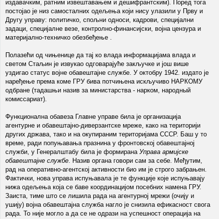
издавачким, ратним извештавањем и дешифрантским). Поред тога
постојао је низ самосталних одељења који нису улазили у Прву и
Другу управу: политичко, спољни односи, кадрови, специјални
задаци, специјалне везе, контролно-финансијски, војна цензура и
материјално-техничко обезбеђење .
Полазећи од чињенице да тај ко влада информацијама влада и
светом Стаљин је извукао одговарајуће закључке и још више
уздигао статус војне обавештајне службе. У октобру 1942. издато је
наређење према коме ГРУ бива потчињена искључиво НАРКОМУ
одбране (тадашњи назив за министарства - нарком, народный
комиссариат).
Функционална обавеза Главне управе била је организација
агентурне и обавештајно-диверзантске мреже, како на територији
других држава, тако и на окупираним територијама СССР. Баш у то
време, ради попуњавања празнина у фронтовској обавештајној
служби, у Генералштабу била је формирана
Управа армијске
обавештајне службе
. Назив органа говори сам за себе. Међутим,
рад на оперативно-агентској активности био им је строго забрањен.
Фактички, нова управа испуњавала је те функције које испуњавају
нижа одељења која се баве координацијом посебних намена ГРУ.
Заиста, тиме што се лишила рада на агентурној мрежи (очију и
ушију) војна обавештајна служба нагло је снизила ефикасност свога
рада. То није могло а да се не одрази на успешност операција на