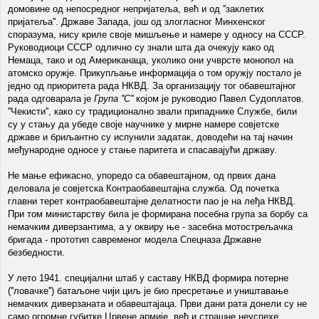
домовине од непосредног непријатеља, већ и од ''заклетих
пријатеља''. Државе Запада, још од злогласног Минхенског
споразума, нису криле своје мишљење и намере у односу на СССР.
Руководиоци СССР одлично су знали шта да очекују како од
Немаца, тако и од Американаца, уколико они учврсте монопол на
атомско оружје. Прикупљање информација о том оружју постало је
једно од приоритета рада НКВД. За организацију тог обавештајног
рада одговарала је
Група ''С''
којом је руководио Павел Судоплатов.
''Чекисти'', како су традиционално звали припаднике Службе, били
су у стању да убеде своје научнике у мирне намере совјетске
државе и бриљантно су испунили задатак, доводећи на тај начин
међународне односе у стање паритета и спасавајући државу.
Не мање ефикасно, упоредо са обавештајном, од првих дана
деловала је совјетска Контраобавештајна служба. Од почетка
главни терет контраобавештајне делатности пао је на леђа НКВД.
При том министарству била је формирана посебна група за борбу са
немачким диверзантима, а у оквиру ње - засебна мотострељачка
бригада - прототип савременог модела Спецназа Државне
безбедности.
У лето 1941. специјални штаб у саставу НКВД формира потерне
(''ловачке'') батаљоне чији циљ је био пресретање и уништавање
немачких диверзаната и обавештајаца. Први дани рата донели су не
само огромне губитке Црвене армије, већ и страшне неуспехе