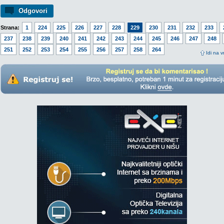
Odgovori
Strana:
1
224
225
226
227
228
229
230
231
232
233
237
238
239
240
241
242
243
244
245
246
247
248
251
252
253
254
255
256
257
258
264
Idi na v