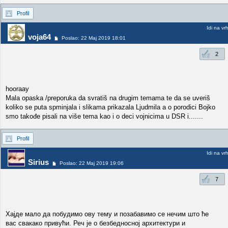
Profil
Idi na vr
voja64
Poslao: 22 Maj 2019 18:01
2
hooraay
Mala opaska /preporuka da svratiš na drugim temama te da se uveriš
koliko se puta spminjala i slikama prikazala Ljudmila a o porodici Bojko
smo takođe pisali na više tema kao i o deci vojnicima u DSR i.......
Profil
Idi na vr
Sirius
Poslao: 22 Maj 2019 19:06
7
Хајде мало да побудимо ову тему и позабавимо се нечим што ће
вас свакако привући. Реч је о безбедносној архитектури и