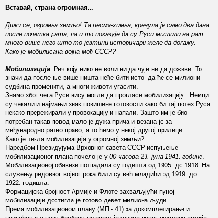
Вставай, страна огромная...
Дижи се, огромна земљо! Та песма-химна, кренула је само два дана
после почетка рата, па и то показује да су Руси мислили на рат
много више него што то јевтини историчари желе да докажу.
Како је мобилисана војна моћ СССР?
Мобилизација
. Реч коју нико не воли ни да чује ни да доживи. То
значи да после ње више ништа неће бити исто, да ће се милиони
судбина променити, а многи животи угасити.
Знамо због чега Руси нису могли да прогласе мобилизацију . Немци
су чекали и најмањи знак повишене готовости како би тај потез Руса
некако прережирали у провокацију и напали. Зашто им је био
потребан такав повод мало је дужа прича и везана је за
међународно ратно право, а то ћемо у некој другој прилици.
Како је текла мобилизација у огромној земљи?
Наредбом Президујума Врховног савета СССР испуњење
мобилизационог плана почело је у
00 часова 23. јуна 1941. године
.
Мобилизационој обавези потпадала су годишта од 1905. до 1918. На
служењу редовног војног рока били су већ младићи од 1919. до
1922. годишта.
Формацијска бројност Армије и Флоте захваљујући пуној
мобилизацији достигла је готово девет милиона људи.
Према мобилизационом плану (МП - 41) за докомплетирање и
привођење у пуну борбену готовост јединица првог ешалона армија