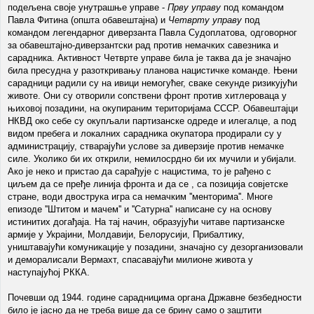
подељена своје унутрашње управе -
Прву управу
под командом
Павла Фитина (општа обавештајна) и
Четврту управу
под
командом легендарног диверзанта Павла Судоплатова, одговорног
за обавештајно-диверзантски рад против немачких савезника и
сарадника. Активност Четврте управе била је таква да је значајно
била пресудна у разоткривању планова нацистичке команде. Њени
сарадници радили су на ивици немогућег, сваке секунде ризикујући
животе. Они су отворили сопствени фронт против хитлероваца у
њиховој позадини, на окупираним територијама СССР. Обавештајци
НКВД око себе су окупљали партизанске одреде и илегалце, а под
видом пребега и локалних сарадника окупатора продирали су у
администрацију, стварајући услове за диверзије против немачке
силе. Уколико би их открили, немилосрдно би их мучили и убијали.
Ако је неко и пристао да сарађује с нацистима, то је рађено с
циљем да се пређе линија фронта и да се , са позиција совјетске
стране, води двострука игра са немачким ''менторима''. Многе
епизоде ''Штитом и мачем'' и ''Сатурна'' написане су на основу
истинитих догађаја. На тај начин, образујући читаве партизанске
армије у Украјини, Молдавији, Белорусији, Прибалтику,
уништавајући комуникације у позадини, значајно су дезорганизовали
и деморалисали Вермахт, спасавајући милионе живота у
наступајућој РККА.
Почевши од 1944. године сарадницима органа Државне безбедности
било је јасно да не треба више да се брину само о заштити