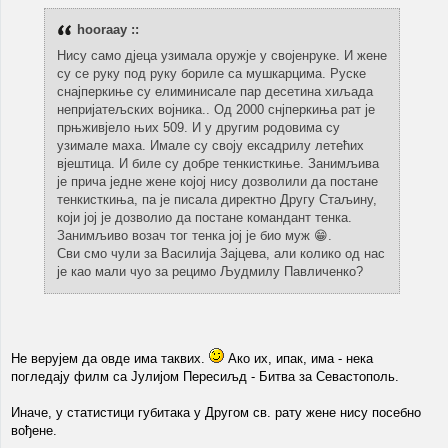
hooraay ::
Нису само дјеца узимала оружје у својенруке. И жене
су се руку под руку бориле са мушкарцима. Руске
снајперкиње су елиминисале пар десетина хиљада
непријатељских војника.. Од 2000 снјперкиња рат је
прњживјело њих 509. И у другим родовима су
узимале маха. Имале су своју ексадрилу летећих
вјештица. И биле су добре тенкисткиње. Занимљива
је прича једне жене којој нису дозволили да постане
тенкисткиња, па је писала директно Другу Стаљину,
који јој је дозволио да постане командант тенка.
Занимљиво возач тог тенка јој је био муж 😁.
Сви смо чули за Василија Зајцева, али колико од нас
је као мали чуо за рецимо Људмилу Павличенко?
Не верујем да овде има таквих.
Ако их, ипак, има - нека
погледају филм са Јулијом Пересиљд - Битва за Севастополь.
Иначе, у статистици губитака у Другом св. рату жене нису посебно
вођене.