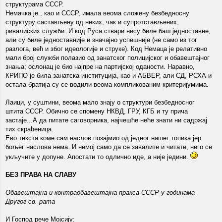
структурама СССР.
Немачка је , као и СССР, имала веома сложену безбедносну
структуру састављену од неких, чак и супротстављених,
ривалиских служби. И код Руса ствари нису биле баш једноставне,
али су биле једноставније и значајно успешније (не само из тог
разлога, већ и због идеологије и струке). Код Немаца је релативно
мали број служби полазио од занатског полицијског и обавештајног
знања; ослонац је био најпре на партијској оданости. Наравно,
КРИПО је била занатска институција, као и АБВЕР, али СД, РСХА и
остала братија су се водили веома компликованим критеријумима.
Лаици, у суштини, веома мало знају о структури безбедносног
штита СССР. Обично се спомену НКВД, ГРУ, КГБ и ту прича
застаје...А да питате саговорника, најчешће неће знати ни садржај
тих скраћеница.
Ево текста коме сам наслов позајмио од једног нашег топика јер
бољег наслова нема. И немој само да се завалите и читате, него се
укључите у допуне. Апостати то одлично иде, а није једини.
БЕЗ ПРАВА НА СЛАВУ
Обавештајна и контраобавештајна пракса СССР у годинама
Другог св. рата
И Господ рече Мојсију: