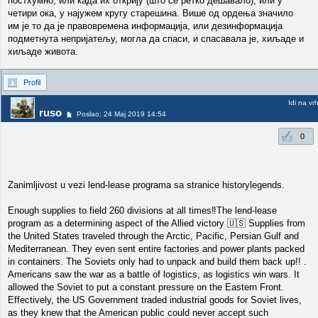
постхумно, или када их открију (што се ретко дешавало), или у
четири ока, у најужем кругу старешина. Више од ордења значило
им је то да је правовремена информација, или дезинформација
подметнута непријатељу, могла да спаси, и спасавала је, хиљаде и
хиљаде живота.
Profil
Idi na vr
ruso
Poslao: 24 Maj 2019 14:54
0
Zanimljivost u vezi lend-lease programa sa stranice historylegends.
Enough supplies to field 260 divisions at all times‼️The lend-lease
program as a determining aspect of the Allied victory 🇺🇸 Supplies from
the United States traveled through the Arctic, Pacific, Persian Gulf and
Mediterranean. They even sent entire factories and power plants packed
in containers. The Soviets only had to unpack and build them back up!! .
Americans saw the war as a battle of logistics, as logistics win wars. It
allowed the Soviet to put a constant pressure on the Eastern Front.
Effectively, the US Government traded industrial goods for Soviet lives,
as they knew that the American public could never accept such