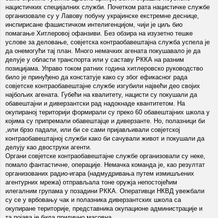
нацистичких специјалних служби. Почетком рата нацистичке службе
организовале су у Лавову побуну украјинске екстремне деснице,
инспирисане фашистичком интелигенцијом, чији је циљ био
помагање Хитлеровој офанзиви. Без обзира на изузетно тешке
услове за деловање, совјетска контраобавештајна служба успела је
да онемогући тај план. Много немачких агената покушавало је да
делује у области транспорта или у саставу РККА на разним
позицијама. Управо током ратних година хитлеровско руководство
било је принуђено да констатује како су због ефикасног рада
совјетске контраобавештајне службе изгубили највећи део својих
најбољих агената. Губећи на квалитету, нацисти су покушали да
обавештајни и диверзантски рад надокнаде квантитетом. На
окупираној територији формирали су преко 60 обавештајних школа у
којима су припремали обавештајце и диверзанте. Но, полазници би
,или брзо падали, или би се сами пријављивали совјетској
контраобавештајној служби како би сачували живот и покушали да
делују као двоструки агенти.
Органи совјетске контраобавештајне службе организовали су неке,
помало фантастичне, операције. Немачка команда је, као резултат
организованих радио-игара (надмудривања путем измишљених
агентурних мрежа) отправљала тоне оружја непостојећим
илегалним групама у позадини РККА. Оперативци НКВД увежбали
су се у врбовању чак и полазника диверзантских школа са
окупиране територије, представника окупационе администрације и
та појава је била прилично масовна.