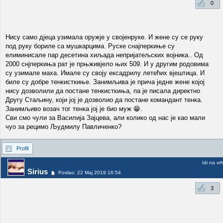
0
Нису само дјеца узимала оружје у својенруке. И жене су се руку
под руку бориле са мушкарцима. Руске снајперкиње су
елиминисале пар десетина хиљада непријатељских војника.. Од
2000 снјперкиња рат је прњживјело њих 509. И у другим родовима
су узимале маха. Имале су своју ексадрилу летећих вјештица. И
биле су добре тенкисткиње. Занимљива је прича једне жене којој
нису дозволили да постане тенкисткиња, па је писала директно
Другу Стаљину, који јој је дозволио да постане командант тенка.
Занимљиво возач тог тенка јој је био муж 😁.
Сви смо чули за Василија Зајцева, али колико од нас је као мали
чуо за рецимо Људмилу Павличенко?
Profil
Idi na vr
Sirius
Poslao: 22 Maj 2019 16:54
3