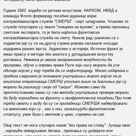
Године 1943. водећи се ратним искуством, НАРКОМ, НКВД и
команда Флоте формирају посебне јединице војне
контраобавештајне службе
''СМЕРШ''
- смрт шпијунима. Чланове те
службе популарно су звали ''ловцима на вукове'', а према признању
светских експерата, то је била најбоља фронтовска
контраобавештајна служба на свету. Њихов рад граничио се с
подвигом јер су се на другој страни ровова налазиле хиљаде
издајника разних врста. Јединсвен у историји, Источни фронт је
имао праксу и методе без аналога у дотадашњем искуству
ратовања.
Немачка је имала неограничене могућности да
припреми, обуче и опреми праве Русе који нису морали да уче
обичаје војске у коју треба да се инфилтрирају. Много издајника и
пребега савршено је познавало унутрашњи живот војске па је
вештина оперативаца СМЕРШ утолико више за дивљење јер су
морали да разликују своје од ''својих''. Можемо само да
претпоставимо какви су све методи унутрашње провере морали
да буду коришћени на фронту и прифронтовској позадини.При том
треба имати у виду да су се припадници СМЕРША надмудривали
са агентима који су , као и они, захваљујући фронтовском
статусу, увек били с метком у цеви, спремни на све.
Овај текст не носи случајно назив ''без права на славу''. Јунаци ових
, најчешће невидљивих битака , признања су добијали или