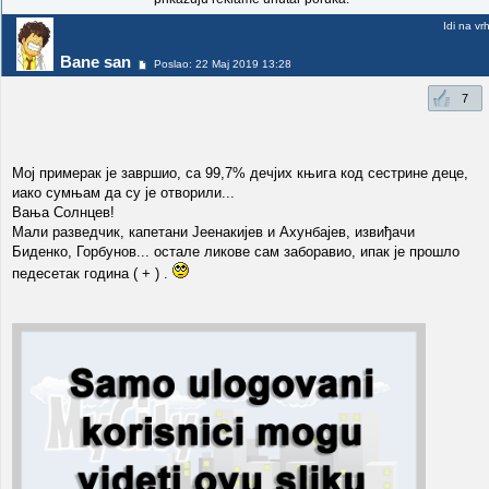
Idi na vr
Bane san
Poslao: 22 Maj 2019 13:28
7
Мој примерак је завршио, са 99,7% дечјих књига код сестрине деце,
иако сумњам да су је отворили...
Вања Солнцев!
Мали разведчик, капетани Јеенакијев и Ахунбајев, извиђачи
Биденко, Горбунов... остале ликове сам заборавио, ипак је прошло
педесетак година ( + ) .