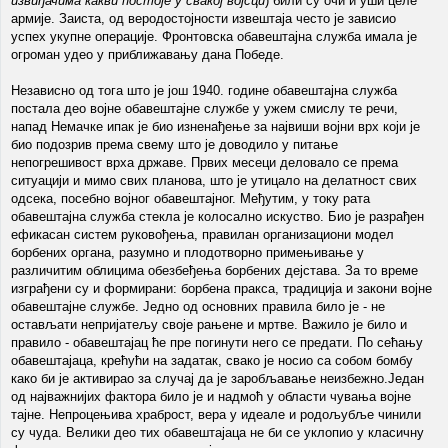
извиђачима какви постоје у свакој војсци
) били су очи и уши целе
армије. Заиста, од веродостојности извештаја често је зависио
успех укупне операције. Фронтовска обавештајна служба имала је
огроман удео у приближавању дана Победе.
Независно од тога што је још 1940. године обавештајна служба
постала део војне обавештајне службе у ужем смислу те речи,
напад Немачке ипак је био изненађење за највиши војни врх који је
био подозрив према свему што је доводило у питање
непогрешивост врха државе. Првих месеци деловало се према
ситуацији и мимо свих планова, што је утицало на делатност свих
одсека, посебно војног обавештајног. Међутим, у току рата
обавештајна служба стекла је колосално искуство. Био је разрађен
ефикасан систем руковођења, правилан организациони модел
борбених органа, разумно и плодотворно примењивање у
различитим облицима обезбеђења борбених дејстава. За то време
изграђени су и формирани: борбена пракса, традиција и закони војне
обавештајне службе. Једно од основних правила било је - не
остављати непријатељу своје рањене и мртве. Важило је било и
правило - обавештајац ће пре погинути него се предати. По сећању
обавештајаца, крећући на задатак, свако је носио са собом бомбу
како би је активирао за случај да је заробљавање неизбежно.Један
од најважнијих фактора било је и надмоћ у области чувања војне
тајне. Непроцењива храброст, вера у идеале и родољубље чинили
су чуда. Велики део тих обавештајаца не би се уклопио у класичну