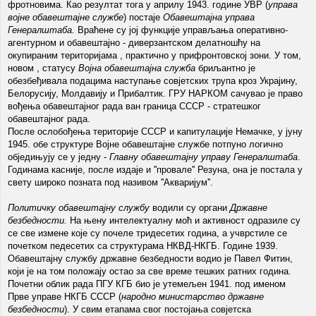
фротновима. Као резултат тога у априлу 1943. године УВР (
управа
војне обавештајне службе
) постаје
Обавештајна управа
Генералштаба.
Враћене су јој функције управљања оперативно-
агентурном и обавештајно - диверзантском делатношћу на
окупираним територијама , практично у прифронтовској зони. У том,
новом , статусу
Војна обавештајна служба
бриљантно је
обезбеђивала подацима наступање совјетских трупа кроз Украјину,
Белорусију, Молдавију и Прибалтик. ГРУ НАРКОМ сачувао је право
вођења обавештајног рада ван граница СССР - стратешког
обавештајног рада.
После ослобођења територије СССР и капитулације Немачке, у јуну
1945. обе структуре Војне обавештајне службе потпуно логично
обједињују се у једну -
Главну обавештајну управу Генералштаба
.
Годинама касније, после издаје и ''провале'' Резуна, она је постала у
свету широко позната под називом ''Акваријум''.
Политичку обавештајну службу
водили су органи
Државне
безбедности.
На њену интелектуалну моћ и активност одразиле су
се све измене које су почеле тридесетих година, а учврстиле се
почетком педесетих са структурама НКВД-НКГБ. Године 1939.
Обавештајну службу државне безбедности водио је Павел Фитин,
који је на том положају остао за све време тешких ратних година.
Почетни облик рада ПГУ КГБ био је утемељен 1941. под именом
Прве управе НКГБ СССР (
народно министарство државне
безбедности
). У свим етапама свог постојања совјетска