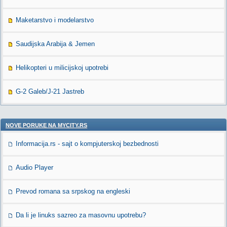
Maketarstvo i modelarstvo
Saudijska Arabija & Jemen
Helikopteri u milicijskoj upotrebi
G-2 Galeb/J-21 Jastreb
NOVE PORUKE NA MYCITY.RS
Informacija.rs - sajt o kompjuterskoj bezbednosti
Audio Player
Prevod romana sa srpskog na engleski
Da li je linuks sazreo za masovnu upotrebu?