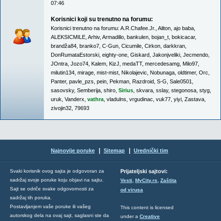
07:46
Korisnici koji su trenutno na forumu:
Korisnici trenutno na forumu:
A.R.Chafee.Jr.
,
Ailton
,
ajo baba
,
ALEKSICMILE
,
Arhiv
,
Armadillo
,
bankulen
,
bojan_t
,
bokicacar
,
brandža84
,
branko7
,
C-Gun
,
Cicumile
,
Cirkon
,
darkkran
,
DonRumataEstorski
,
eighty-one
,
Giskard
,
Jakonjveliki
,
Jecmendo
,
JOntra
,
Jozo74
,
Kalem
,
KizJ
,
medaTT
,
mercedesamg
,
Milo97
,
milutin134
,
mirage
,
mist-mist
,
Nikolajevic
,
Nobunaga
,
oldtimer
,
Orc
,
Panter
,
pavle_pzs
,
pein
,
Pekman
,
Razdroid
,
S-G
,
Sale0501
,
sasovsky
,
Semberija
,
shiro
,
Sirius
,
skvara
,
sslay
,
stegonosa
,
styg
,
uruk
,
Vanderx
,
vathra
,
vladulns
,
vrgudinac
,
vuk77
,
yiyi
,
Zastava
,
zivojin32
,
79693
|
|
Najnovije poruke
Sitemap
Urednički tim
Svaki korisnik ovog sajta je odgovoran za
Prijateljski sajtovi:
,
,
sadržaj svoje poruke koju objavi na sajtu.
Vesti
MyCity.rs
Zaštita
Sajt se odriče svake odgovornosti za
od virusa
sadržaj tih poruka.
Postavljanjem vaše poruke ili vašeg
This content is licensed
autorskog dela na ovaj sajt, saglasni ste da
under a
Creative