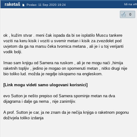
raketaš
Idi na vr
Poslao: 11 Sep 2020 19:24
0
ok , kužim stvar . meni čak ispada da bi se isplatilo Muscu tankere
voziti na keru kisik i voziti u svemir metan i kisik za zvezdolet pod
uvjetom da ga na marsu čeka tvornica metana , ali je i u toj verijanti
vodik bolji.
Imao sam knjigu od Sarnera na ruskom , ali je ne mogu naći ,himija
raketnih topljiv , jedino je mogao on spomenuti metan , nitko drugi nije
bio toliko lud. možda je negdje iskopamo na engleskom.
[Link mogu videti samo ulogovani korisnici]
evo Sutton je nešto prepiso od Sarnera spominje metan na dva
dijagrama i dalje ga nema , nije zanimljiv.
A prof. Sutton je car, ja ne znam da je nečija knjiga o raketnom pogonu
doživjela toliko izdanja