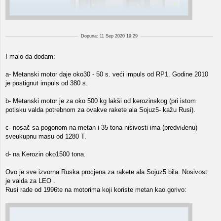
Dopuna: 11 Sep 2020 19:29
I malo da dodam:
a- Metanski motor daje oko30 - 50 s. veći impuls od RP1. Godine 2010
je postignut impuls od 380 s.
b- Metanski motor je za oko 500 kg lakši od kerozinskog (pri istom
potisku valda potrebnom za ovakve rakete ala Sojuz5- kažu Rusi).
c- nosač sa pogonom na metan i 35 tona nisivosti ima (predviđenu)
sveukupnu masu od 1280 T.
d- na Kerozin oko1500 tona.
Ovo je sve izvorna Ruska procjena za rakete ala Sojuz5 bila. Nosivost
je valda za LEO .
Rusi rade od 1996te na motorima koji koriste metan kao gorivo: