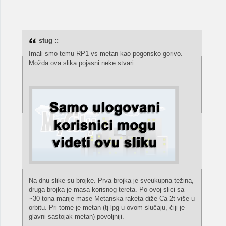
stug ::
Imali smo temu RP1 vs metan kao pogonsko gorivo.
Možda ova slika pojasni neke stvari:
Na dnu slike su brojke. Prva brojka je sveukupna težina,
druga brojka je masa korisnog tereta. Po ovoj slici sa
~30 tona manje mase Metanska raketa diže Ca 2t više u
orbitu. Pri tome je metan (tj lpg u ovom slučaju, čiji je
glavni sastojak metan) povoljniji.