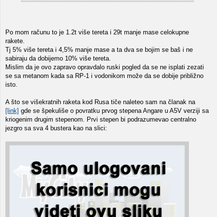
Po mom računu to je 1.2t više tereta i 29t manje mase celokupne
rakete.
Tj 5% više tereta i 4,5% manje mase a ta dva se bojim se baš i ne
sabiraju da dobijemo 10% više tereta.
Mislim da je ovo zapravo opravdalo ruski pogled da se ne isplati zezati
se sa metanom kada sa RP-1 i vodonikom može da se dobije približno
isto.
A što se višekratnih raketa kod Rusa tiče naleteo sam na članak na
[link]
gde se špekuliše o povratku prvog stepena Angare u A5V verziji sa
kriogenim drugim stepenom. Prvi stepen bi podrazumevao centralno
jezgro sa sva 4 bustera kao na slici: