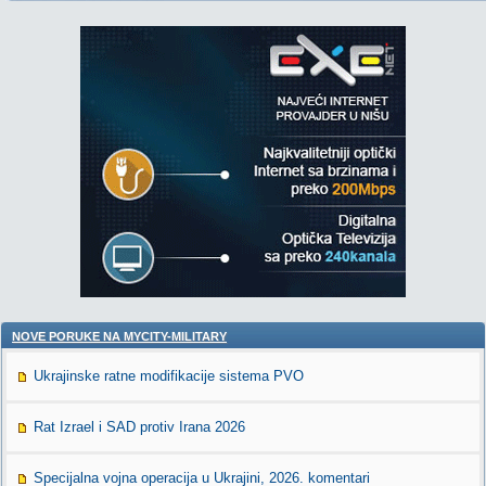
NOVE PORUKE NA MYCITY-MILITARY
Ukrajinske ratne modifikacije sistema PVO
Rat Izrael i SAD protiv Irana 2026
Specijalna vojna operacija u Ukrajini, 2026. komentari