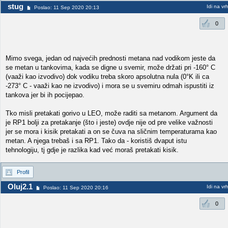
stug
Idi na vr
Poslao: 11 Sep 2020 20:13
0
Mimo svega, jedan od najvećih prednosti metana nad vodikom jeste da
se metan u tankovima, kada se digne u svemir, može držati pri -160° C
(vaaži kao izvodivo) dok vodiku treba skoro apsolutna nula (0°K ili ca
-273° C - vaaži kao ne izvodivo) i mora se u svemiru odmah ispustiti iz
tankova jer bi ih pocijepao.
Tko misli pretakati gorivo u LEO, može raditi sa metanom. Argument da
je RP1 bolji za pretakanje (što i jeste) ovdje nije od pre velike važnosti
jer se mora i kisik pretakati a on se čuva na sličnim temperaturama kao
metan. A njega trebaš i sa RP1. Tako da - koristiš dvaput istu
tehnologiju, tj gdje je razlika kad već moraš pretakati kisik.
Profil
Oluj2.1
Idi na vr
Poslao: 11 Sep 2020 20:16
0