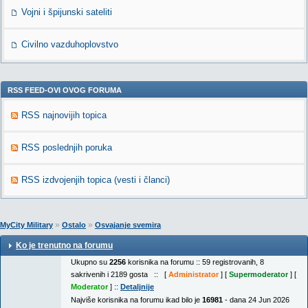
Vojni i špijunski sateliti
Civilno vazduhoplovstvo
RSS FEED-OVI OVOG FORUMA
RSS najnovijih topica
RSS poslednjih poruka
RSS izdvojenjih topica (vesti i članci)
»
»
MyCity Military
Ostalo
Osvajanje svemira
Ko je trenutno na forumu
Ukupno su
2256
korisnika na forumu :: 59 registrovanih, 8
sakrivenih i 2189 gosta :: [
Administrator
] [
Supermoderator
] [
Moderator
] ::
Detaljnije
Najviše korisnika na forumu ikad bilo je
16981
- dana 24 Jun 2026