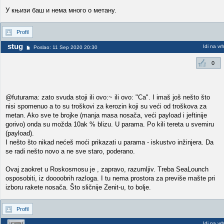
У књизи баш и нема много о метану.
Profil
stug
Idi na vr
Poslao: 11 Sep 2020 20:30
0
@futurama: zato svuda stoji ili ovo:~ ili ovo: "Ca". I imaš još nešto što
nisi spomenuo a to su troškovi za kerozin koji su veći od troškova za
metan. Ako sve te brojke (manja masa nosača, veći payload i jeftinije
gorivo) onda su možda 10ak % blizu. U parama. Po kili tereta u svemiru
(payload).
I nešto što nikad nećeš moći prikazati u parama - iskustvo inžinjera. Da
se radi nešto novo a ne sve staro, poderano.
Ovaj zaokret u Roskosmosu je , zapravo, razumljiv. Treba SeaLounch
osposobiti, iz doooobrih razloga. I tu nema prostora za previše mašte pri
izboru rakete nosača. Što sličnije Zenit-u, to bolje.
Profil
Idi na vr