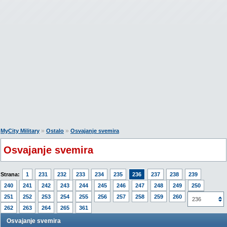
»
»
MyCity Military
Ostalo
Osvajanje svemira
Osvajanje svemira
Strana:
1
231
232
233
234
235
236
237
238
239
240
241
242
243
244
245
246
247
248
249
250
251
252
253
254
255
256
257
258
259
260
261
236
262
263
264
265
361
Osvajanje svemira