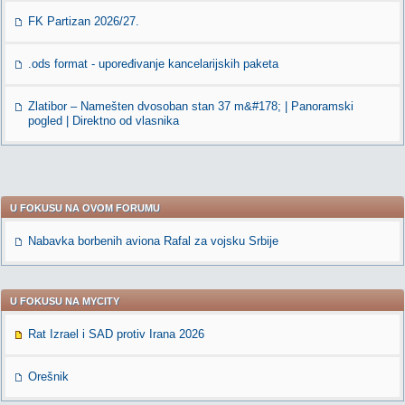
FK Partizan 2026/27.
.ods format - upoređivanje kancelarijskih paketa
Zlatibor – Namešten dvosoban stan 37 m&#178; | Panoramski
pogled | Direktno od vlasnika
U FOKUSU NA OVOM FORUMU
Nabavka borbenih aviona Rafal za vojsku Srbije
U FOKUSU NA MYCITY
Rat Izrael i SAD protiv Irana 2026
Orešnik