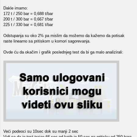
Dakle imamo:
172 t / 250 bar = 0,688 t/bar
200 t / 300 bar = 0,667 t/bar
225 t / 330 bar = 0,681 t/bar
Odstupanja su oko 2% pa mislim da možemo da kažemo da potisak
raste linearno sa pritiskom u komori sagorevanja.
Ovde ću da okačim i grafik poslednjeg test da bi ga malo analizirali:
Veći podeoci su 10sec dok su manji 2 sec
Vidi se da je test trajao 66 sec od kojih je 50 sec na pritisku od 250 bara