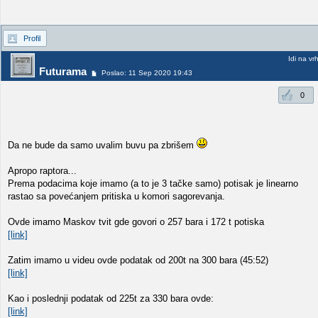
Profil
Idi na vr
Futurama
Poslao: 11 Sep 2020 19:43
0
Da ne bude da samo uvalim buvu pa zbrišem
Apropo raptora...
Prema podacima koje imamo (a to je 3 tačke samo) potisak je linearno
rastao sa povećanjem pritiska u komori sagorevanja.
Ovde imamo Maskov tvit gde govori o 257 bara i 172 t potiska
[link]
Zatim imamo u videu ovde podatak od 200t na 300 bara (45:52)
[link]
Kao i poslednji podatak od 225t za 330 bara ovde:
[link]