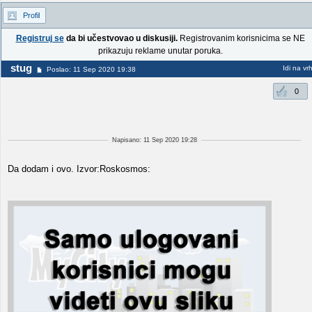
Profil
Registruj se
da bi učestvovao u diskusiji.
Registrovanim korisnicima se NE
prikazuju reklame unutar poruka.
stug
Idi na vr
Poslao: 11 Sep 2020 19:38
0
Napisano: 11 Sep 2020 19:28
Da dodam i ovo. Izvor:Roskosmos: