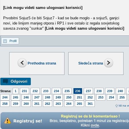
[Link mogu videti samo ulogovani korisnici]
Prvobitni Sojuz5 će biti Sojuz7 - kad se bude moglo - a sojuz5, ganjci
novi, ide linijom manjeg otpora i RP1 i sve ostalo iz regala sovjetskog
saveza zvanog "sunkar"
[Link mogu videti samo ulogovani korisnici]
Profil
Prethodna strana
Sledeća strana
Odgovori
Strana:
1
231
232
233
234
235
236
237
238
239
240
244
245
246
247
248
249
250
251
252
253
254
255
258
259
260
261
262
263
264
265
361
Idi na v