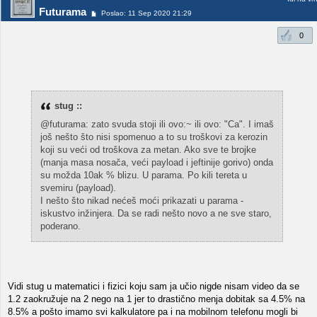
Futurama
Poslao: 11 Sep 2020 21:29
0
stug ::
@futurama: zato svuda stoji ili ovo:~ ili ovo: "Ca". I imaš
još nešto što nisi spomenuo a to su troškovi za kerozin
koji su veći od troškova za metan. Ako sve te brojke
(manja masa nosača, veći payload i jeftinije gorivo) onda
su možda 10ak % blizu. U parama. Po kili tereta u
svemiru (payload).
I nešto što nikad nećeš moći prikazati u parama -
iskustvo inžinjera. Da se radi nešto novo a ne sve staro,
poderano.
Vidi stug u matematici i fizici koju sam ja učio nigde nisam video da se
1.2 zaokružuje na 2 nego na 1 jer to drastično menja dobitak sa 4.5% na
8.5% a pošto imamo svi kalkulatore pa i na mobilnom telefonu mogli bi