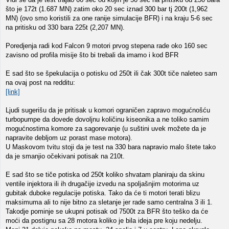
što je 172t (1.687 MN) zatim oko 20 sec iznad 300 bar tj 200t (1,962
MN) (ovo smo koristili za one ranije simulacije BFR) i na kraju 5-6 sec
na pritisku od 330 bara 225t (2,207 MN).
Poredjenja radi kod Falcon 9 motori prvog stepena rade oko 160 sec
zavisno od profila misije što bi trebali da imamo i kod BFR
E sad što se špekulacija o potisku od 250t ili čak 300t tiče naleteo sam
na ovaj post na redditu:
[link]
Ljudi sugerišu da je pritisak u komori ograničen zapravo mogućnošću
turbopumpe da dovede dovoljnu količinu kiseonika a ne toliko samim
mogućnostima komore za sagorevanje (u suštini uvek možete da je
napravite debljom uz porast mase motora).
U Maskovom tvitu stoji da je test na 330 bara napravio malo štete tako
da je smanjio očekivani potisak na 210t.
E sad što se tiče potiska od 250t koliko shvatam planiraju da skinu
ventile injektora ili ih drugačije izvedu na spoljašnjim motorima uz
gubitak duboke regulacije potiska. Tako da će ti motori terati blizu
maksimuma ali to nije bitno za sletanje jer rade samo centralna 3 ili 1.
Takodje pominje se ukupni potisak od 7500t za BFR što teško da će
moći da postignu sa 28 motora koliko je bila ideja pre koju nedelju.