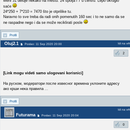
Meni 31 deluje nekako na mestu. 24 spolja i 7 u centru. Lepo okruglo
saće
24*250 + 7*210 = 7470 što je otprilike tu.
Naravno to sve treba da radi onih pomenutih 160 sec i to ne samo da se
ne raspadne nego i da se može reciklirati posle
Profil
Oluj2.1
Idi na vr
Poslao: 11 Sep 2020 20:00
2
[Link mogu videti samo ulogovani korisnici]
На руском, модератори после извесног времена уклоните адресу
ако крши нека правила ...
Profil
Idi na vr
Futurama
Poslao: 11 Sep 2020 20:04
0