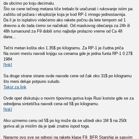
da ubcimo po koju decimalu.
Što se cene tečnog metana tiče trebalo bi uračunati i rukovanje istim pa
zaštitu od požara i eksplozije koja je kod RP-1 mnogo jednostavnija.
Da li je to isplativo videćemo ako rakete počnu da lete tempom od 1
dnevno a do tada ćemo se načekati. Od maskovog obećanja za 24h ili
48h turnaround za F9 dobili smo najbolje prolazno vreme od Ca 48
dana...
Tečni metan košta oko 1.35$ po kilogramu. Za RP-1 je čudna priča
Na ovom mestu navodi knjigu sa cenama gde je jedna funta RP-1 0.27$
1984
[link]
Sa druge strane strane ovde navode cene od čak oko 31$ po kilogramu
što meni deluje potpuno suludo.
Tekst za link
Ovde opet diskutuju o novim tipovima goriva koje Rusi koriste gde se za
odredjena sintetička navodi cena od 5$ po kilogramu.
[link]
Ako uzmemo cenu od 5$ po kg može da se uštedi oko 1M $ na 250t
goriva ali ja mislim da je ipak znatno ispod toga.
Naravno ovo sve se odnosi na rakete klase F9. BFR Starship je sasvim