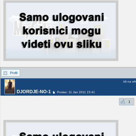
Profil
Idi na vr
DJORDJE-NO-1
Poslao: 11 Jan 2011 15:41
1