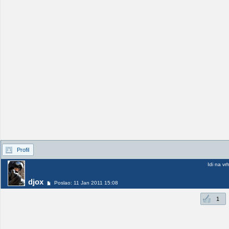
Profil
Idi na vr
djox
Poslao: 11 Jan 2011 15:08
1