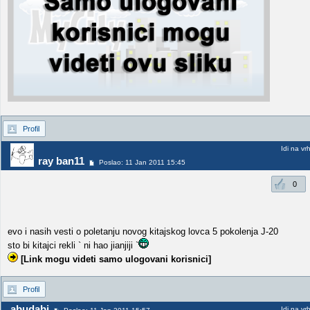
Profil
Idi na vr
ray ban11
Poslao: 11 Jan 2011 15:45
0
evo i nasih vesti o poletanju novog kitajskog lovca 5 pokolenja J-20
sto bi kitajci rekli ` ni hao jianjiji `
[Link mogu videti samo ulogovani korisnici]
Profil
abudabi
Idi na vr