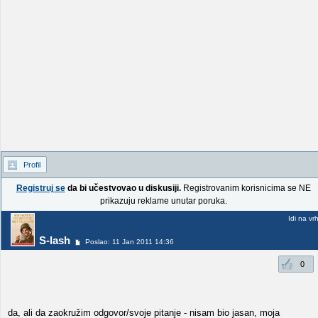
Profil
Registruj se
da bi učestvovao u diskusiji.
Registrovanim korisnicima se NE
prikazuju reklame unutar poruka.
Idi na vr
S-lash
Poslao: 11 Jan 2011 14:36
0
da, ali da zaokružim odgovor/svoje pitanje - nisam bio jasan, moja