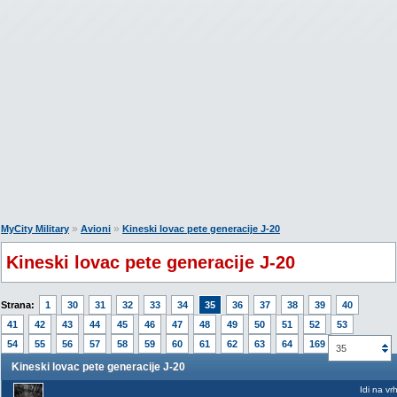
»
»
MyCity Military
Avioni
Kineski lovac pete generacije J-20
Kineski lovac pete generacije J-20
Strana:
1
30
31
32
33
34
35
36
37
38
39
40
41
42
43
44
45
46
47
48
49
50
51
52
53
54
55
56
57
58
59
60
61
62
63
64
169
35
Kineski lovac pete generacije J-20
Idi na vr