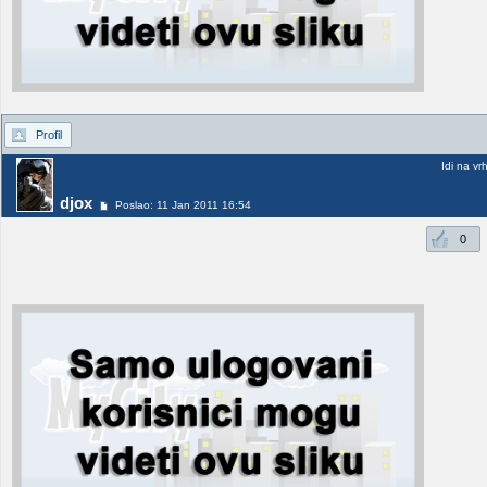
Profil
Idi na vr
djox
Poslao: 11 Jan 2011 16:54
0