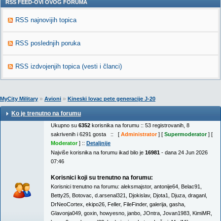
RSS FEED-OVI OVOG FORUMA
RSS najnovijih topica
RSS poslednjih poruka
RSS izdvojenjih topica (vesti i članci)
»
»
MyCity Military
Avioni
Kineski lovac pete generacije J-20
Ko je trenutno na forumu
Ukupno su
6352
korisnika na forumu :: 53 registrovanih, 8
sakrivenih i 6291 gosta :: [
Administrator
] [
Supermoderator
] [
Moderator
] ::
Detaljnije
Najviše korisnika na forumu ikad bilo je
16981
- dana 24 Jun 2026
07:46
Korisnici koji su trenutno na forumu:
Korisnici trenutno na forumu:
aleksmajstor
,
antonije64
,
Belac91
,
Betty25
,
Botovac
,
d.arsenal321
,
Djokislav
,
Djota1
,
Djuza
,
draganl
,
DrNeoCortex
,
ekipo26
,
Feller
,
FileFinder
,
galerija
,
gasha
,
Glavonja049
,
goxin
,
howyesno
,
janbo
,
JOntra
,
Jovan1983
,
KimiMR
,