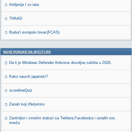
Artiljerija I sv.rata
THAAD
Budući evropski lovac(FCAS)
NOVE PORUKE NA MYCITY.RS
Da li je Windows Defender Antivirus dovoljna zaštita u 2026.
Kako nauciti japanski?
scorelineQuiz
Zanati koji (Ne)umiru
Zanimljivi i smešni statusi sa Twittera,Facebooka i ostalih soc.
mreža