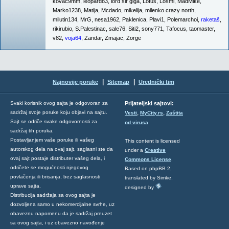
kovac9mm
,
leopard83
,
lord sir giga
,
Lotus
,
Lošmi
,
MadMike
,
Marko1238
,
Matija
,
Mcdado
,
mikelija
,
milenko crazy north
,
milutin134
,
MrG
,
nesa1962
,
Paklenica
,
Plavi1
,
Polemarchoi
,
raketaš
,
rikirubio
,
S.Palestinac
,
sale76
,
Siti2
,
sony771
,
Tafocus
,
taomaster
,
v82
,
voja64
,
Zandar
,
Zmajac
,
Zorge
|
|
Najnovije poruke
Sitemap
Urednički tim
Svaki korisnik ovog sajta je odgovoran za
Prijateljski sajtovi:
,
,
sadržaj svoje poruke koju objavi na sajtu.
Vesti
MyCity.rs
Zaštita
Sajt se odriče svake odgovornosti za
od virusa
sadržaj tih poruka.
Postavljanjem vaše poruke ili vašeg
This content is licensed
autorskog dela na ovaj sajt, saglasni ste da
under a
Creative
ovaj sajt postaje distributer vašeg dela, i
Commons License
.
odričete se mogućnosti njegovog
Based on phpBB 2,
povlačenja ili brisanja, bez saglasnosti
translated by Simke,
uprave sajta.
designed by
Distribucija sadržaja sa ovog sajta je
dozvoljena samo u nekomercijalne svrhe, uz
obaveznu napomenu da je sadržaj preuzet
sa ovog sajta, i uz obavezno navođenje