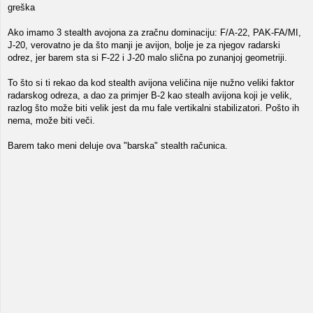
greška
Ako imamo 3 stealth avojona za zračnu dominaciju: F/A-22, PAK-FA/MI,
J-20, verovatno je da što manji je avijon, bolje je za njegov radarski
odrez, jer barem sta si F-22 i J-20 malo slična po zunanjoj geometriji.
To što si ti rekao da kod stealth avijona veličina nije nužno veliki faktor
radarskog odreza, a dao za primjer B-2 kao stealh avijona koji je velik,
razlog što može biti velik jest da mu fale vertikalni stabilizatori. Pošto ih
nema, može biti veči.
Barem tako meni deluje ova "barska" stealth računica.