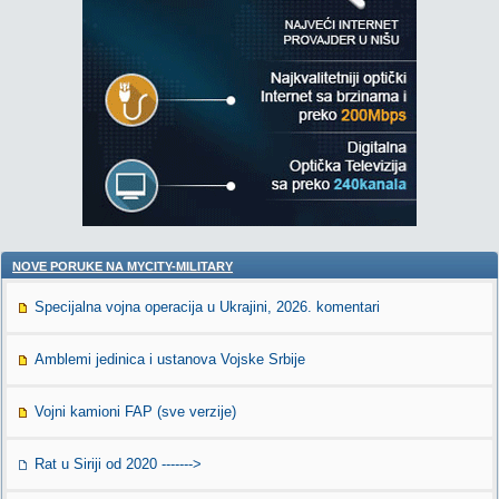
NOVE PORUKE NA MYCITY-MILITARY
Specijalna vojna operacija u Ukrajini, 2026. komentari
Amblemi jedinica i ustanova Vojske Srbije
Vojni kamioni FAP (sve verzije)
Rat u Siriji od 2020 ------->