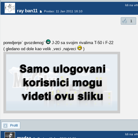
Idi na vr
ray ban11
Poslao: 11 Jan 2011 16:10
1
poredjenje` gvozdenog`
J-20 sa svojim rivalima T-50 i F-22
( gledano od dole kao velik ,veci ,najveci
)
Profil
Idi na vr
madza