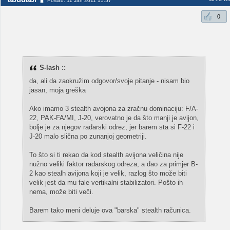
Poslao: 11 Jan 2011 15:57
0
S-lash ::
da, ali da zaokružim odgovor/svoje pitanje - nisam bio
jasan, moja greška
Ako imamo 3 stealth avojona za zračnu dominaciju: F/A-
22, PAK-FA/MI, J-20, verovatno je da što manji je avijon,
bolje je za njegov radarski odrez, jer barem sta si F-22 i
J-20 malo slična po zunanjoj geometriji.
To što si ti rekao da kod stealth avijona veličina nije
nužno veliki faktor radarskog odreza, a dao za primjer B-
2 kao stealh avijona koji je velik, razlog što može biti
velik jest da mu fale vertikalni stabilizatori. Pošto ih
nema, može biti veči.
Barem tako meni deluje ova "barska" stealth računica.