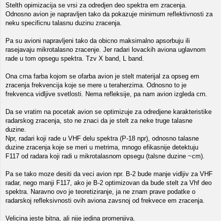
Stelth opimizacija se vrsi za odredjen deo spektra em zracenja.
Odnosno avion je napravljen tako da pokazuje minimum reflektivnosti za
neku specificnu talasnu duzinu zracenja.
Pa su avioni napravljeni tako da obicno maksimalno apsorbuju ili
rasejavaju mikrotalasno zracenje. Jer radari lovackih aviona uglavnom
rade u tom opsegu spektra. Tzv X band, L band.
Ona crna farba kojom se ofarba avion je stelt materijal za opseg em
zracenja frekvencija koje se mere u teraherzima. Odnosno to je
frekvenca vidljive svetlosti. Nema refleksije, pa nam avion izgleda crn.
Da se vratim na pocetak avion se optimizuje za odredjene karakteristike
radarskog zracenja, sto ne znaci da je stelt za neke truge talasne
duzine.
Npr, radari koji rade u VHF delu spektra (P-18 npr), odnosno talasne
duzine zracenja koje se meri u metrima, mnogo efikasnije detektuju
F117 od radara koji radi u mikrotalasnom opsegu (talsne duzine ~cm).
Pa se tako moze desiti da veci avion npr. B-2 bude manje vidljiv za VHF
radar, nego manji F117, ako je B-2 optimizovan da bude stelt za Vhf deo
spektra. Naravno ovo je teoretiziranje, ja ne znam prave podatke o
radarskoj refleksivnosti ovih aviona zavsnoj od frekvece em zracenja.
Velicina jeste bitna, ali nije jedina promenjiva.