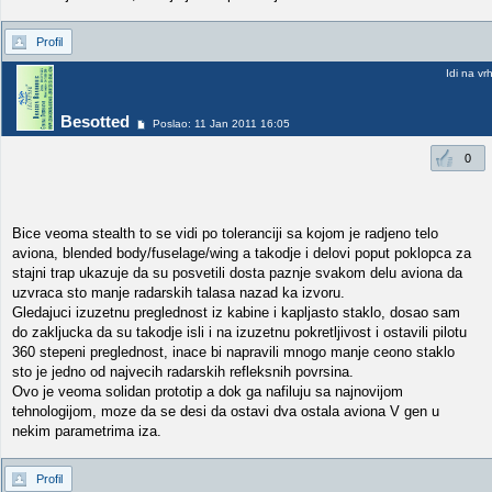
Profil
Idi na vr
Besotted
Poslao: 11 Jan 2011 16:05
0
Bice veoma stealth to se vidi po toleranciji sa kojom je radjeno telo
aviona, blended body/fuselage/wing a takodje i delovi poput poklopca za
stajni trap ukazuje da su posvetili dosta paznje svakom delu aviona da
uzvraca sto manje radarskih talasa nazad ka izvoru.
Gledajuci izuzetnu preglednost iz kabine i kapljasto staklo, dosao sam
do zakljucka da su takodje isli i na izuzetnu pokretljivost i ostavili pilotu
360 stepeni preglednost, inace bi napravili mnogo manje ceono staklo
sto je jedno od najvecih radarskih refleksnih povrsina.
Ovo je veoma solidan prototip a dok ga nafiluju sa najnovijom
tehnologijom, moze da se desi da ostavi dva ostala aviona V gen u
nekim parametrima iza.
Profil