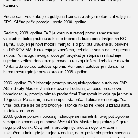
kamione.
Pričao sam već kako je izgubljena licenca za Steyr motore zahvaljujući
SPS. Slične priče postoje i posle 2000. godine.
Recimo, 2008. godine FAP je krenuo u razvoj prvog samostalnog
visokoturističkog autobusa koji je trebao da bude predstavljen na BG
sajmu. Kupljen je novi motor i menjač. Po prvi put urađene su osovine
sa DISKOVIMA. Karoserija je završena, trebalo je samo da se opremi i
sklopi. Po nalogu nekoga "odozgo" projekat je stopiran i nikad nije
ugledao svetlost dana iako je novac u razvoj uložen. Trebalo je mozda
40 dana da se ceo autobus opremi. Pomenuti autobus je i danas na
istom mestu gde je posao stao te 2008. godine.....
2006. godine FAP izbacuje prototip prvog niskopodnog autobusa FAP
A537.3 City Master. Zainteresovanost solidna, autobus prošao sve
homologacije, prototip odmah prodat firmi Transprodukt koja ga je vozila
10 godina. Po sajmu, naravno opet ista priča. Lobiranjem nekoga "sa
vrha" odustaje se od proizvodnje i fabrika nikad ne kreće u izradu alata
za takav autobus.
2008. godine ponovni pokušaj, izbacuje se naslednik, ovaj put zglobna
verzija niskopodnog autobusa A559.4 City Master koji prolazi još gore
nego prethodnik. Ovaj put ni prototip nije prodat nego je vraćen i
zaključan u halu gde je stajao 4 godine, da bi posle bio prodat navodno