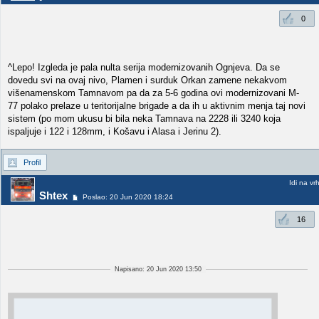
0
^Lepo! Izgleda je pala nulta serija modernizovanih Ognjeva. Da se
dovedu svi na ovaj nivo, Plamen i surduk Orkan zamene nekakvom
višenamenskom Tamnavom pa da za 5-6 godina ovi modernizovani M-
77 polako prelaze u teritorijalne brigade a da ih u aktivnim menja taj novi
sistem (po mom ukusu bi bila neka Tamnava na 2228 ili 3240 koja
ispaljuje i 122 i 128mm, i Košavu i Alasa i Jerinu 2).
Profil
Idi na vr
Shtex
Poslao: 20 Jun 2020 18:24
16
Napisano: 20 Jun 2020 13:50