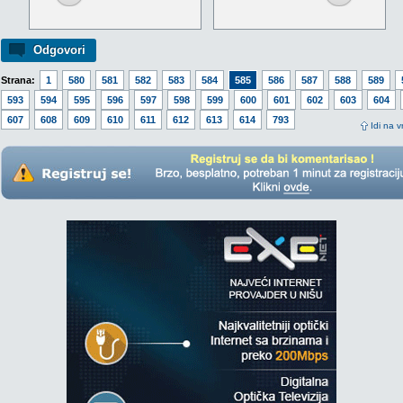
Odgovori
Strana:
1
580
581
582
583
584
585
586
587
588
589
593
594
595
596
597
598
599
600
601
602
603
604
607
608
609
610
611
612
613
614
793
Idi na v