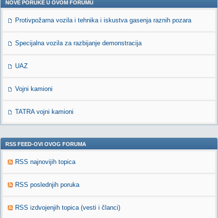
NOVE PORUKE U OVOM FORUMU
Protivpožarna vozila i tehnika i iskustva gasenja raznih pozara
Specijalna vozila za razbijanje demonstracija
UAZ
Vojni kamioni
TATRA vojni kamioni
RSS FEED-OVI OVOG FORUMA
RSS najnovijih topica
RSS poslednjih poruka
RSS izdvojenjih topica (vesti i članci)