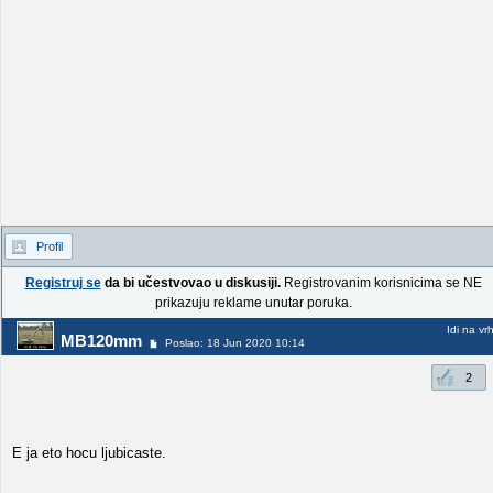
Profil
Registruj se
da bi učestvovao u diskusiji.
Registrovanim korisnicima se NE
prikazuju reklame unutar poruka.
Idi na vr
MB120mm
Poslao: 18 Jun 2020 10:14
2
E ja eto hocu ljubicaste.