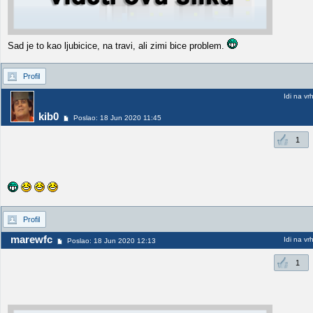
Sad je to kao ljubicice, na travi, ali zimi bice problem.
Profil
Idi na vr
kib0
Poslao: 18 Jun 2020 11:45
1
Profil
marewfc
Idi na vr
Poslao: 18 Jun 2020 12:13
1