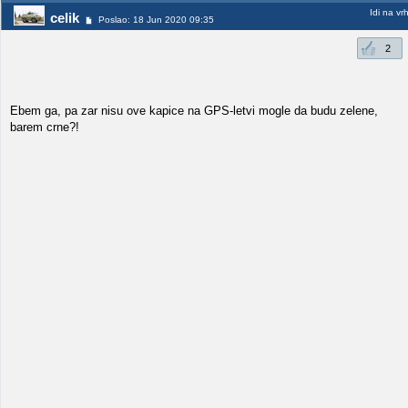
Idi na vr
celik
Poslao: 18 Jun 2020 09:35
2
Ebem ga, pa zar nisu ove kapice na GPS-letvi mogle da budu zelene,
barem crne?!