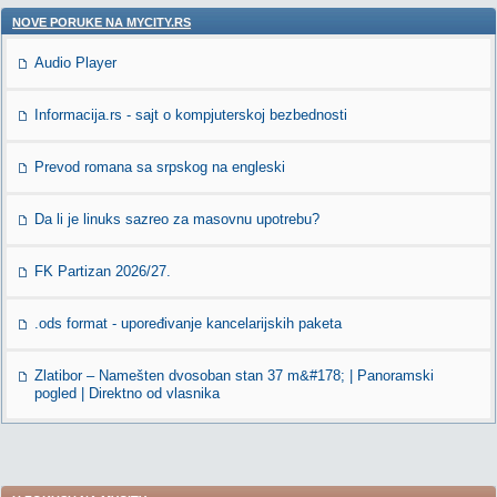
NOVE PORUKE NA MYCITY.RS
Audio Player
Informacija.rs - sajt o kompjuterskoj bezbednosti
Prevod romana sa srpskog na engleski
Da li je linuks sazreo za masovnu upotrebu?
FK Partizan 2026/27.
.ods format - upoređivanje kancelarijskih paketa
Zlatibor – Namešten dvosoban stan 37 m&#178; | Panoramski
pogled | Direktno od vlasnika