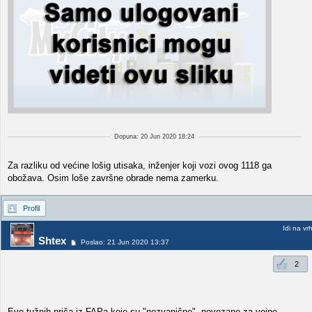
Dopuna: 20 Jun 2020 18:24
Za razliku od većine lošig utisaka, inženjer koji vozi ovog 1118 ga
obožava. Osim loše završne obrade nema zamerku.
Profil
Idi na vr
Shtex
Poslao: 21 Jun 2020 13:37
2
Evo tužnih priča iz FAPa koje su "nezvanične", nevezano za vojne