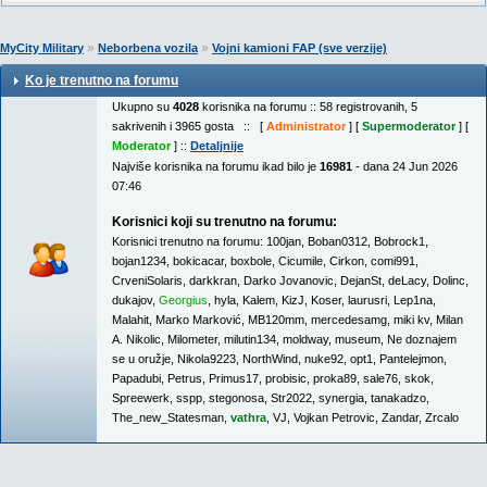
»
»
MyCity Military
Neborbena vozila
Vojni kamioni FAP (sve verzije)
Ko je trenutno na forumu
Ukupno su
4028
korisnika na forumu :: 58 registrovanih, 5
sakrivenih i 3965 gosta :: [
Administrator
] [
Supermoderator
] [
Moderator
] ::
Detaljnije
Najviše korisnika na forumu ikad bilo je
16981
- dana 24 Jun 2026
07:46
Korisnici koji su trenutno na forumu:
Korisnici trenutno na forumu:
100jan
,
Boban0312
,
Bobrock1
,
bojan1234
,
bokicacar
,
boxbole
,
Cicumile
,
Cirkon
,
comi991
,
CrveniSolaris
,
darkkran
,
Darko Jovanovic
,
DejanSt
,
deLacy
,
Dolinc
,
dukajov
,
Georgius
,
hyla
,
Kalem
,
KizJ
,
Koser
,
laurusri
,
Lep1na
,
Malahit
,
Marko Marković
,
MB120mm
,
mercedesamg
,
miki kv
,
Milan
A. Nikolic
,
Milometer
,
milutin134
,
moldway
,
museum
,
Ne doznajem
se u oružje
,
Nikola9223
,
NorthWind
,
nuke92
,
opt1
,
Pantelejmon
,
Papadubi
,
Petrus
,
Primus17
,
probisic
,
proka89
,
sale76
,
skok
,
Spreewerk
,
sspp
,
stegonosa
,
Str2022
,
synergia
,
tanakadzo
,
The_new_Statesman
,
vathra
,
VJ
,
Vojkan Petrovic
,
Zandar
,
Zrcalo