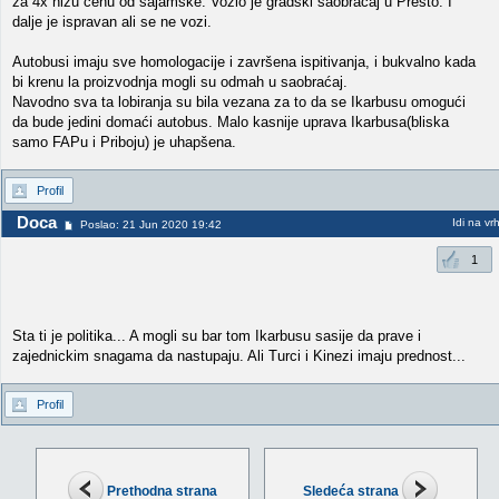
za 4x nižu cenu od sajamske. Vozio je gradski saobraćaj u Presto. I
dalje je ispravan ali se ne vozi.
Autobusi imaju sve homologacije i završena ispitivanja, i bukvalno kada
bi krenu la proizvodnja mogli su odmah u saobraćaj.
Navodno sva ta lobiranja su bila vezana za to da se Ikarbusu omogući
da bude jedini domaći autobus. Malo kasnije uprava Ikarbusa(bliska
samo FAPu i Priboju) je uhapšena.
Profil
Doca
Idi na vr
Poslao: 21 Jun 2020 19:42
1
Sta ti je politika... A mogli su bar tom Ikarbusu sasije da prave i
zajednickim snagama da nastupaju. Ali Turci i Kinezi imaju prednost...
Profil
Prethodna strana
Sledeća strana