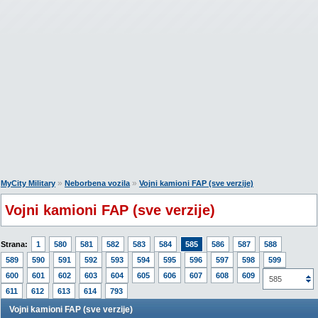
»
»
MyCity Military
Neborbena vozila
Vojni kamioni FAP (sve verzije)
Vojni kamioni FAP (sve verzije)
Strana:
1
580
581
582
583
584
585
586
587
588
589
590
591
592
593
594
595
596
597
598
599
600
601
602
603
604
605
606
607
608
609
610
585
611
612
613
614
793
Vojni kamioni FAP (sve verzije)