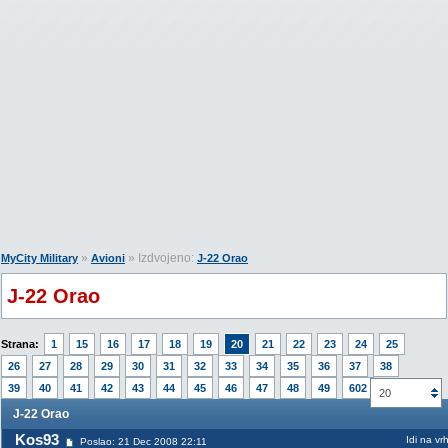
»
» Izdvojeno:
MyCity Military
Avioni
J-22 Orao
J-22 Orao
Strana:
1
15
16
17
18
19
20
21
22
23
24
25
26
27
28
29
30
31
32
33
34
35
36
37
38
39
40
41
42
43
44
45
46
47
48
49
602
20
J-22 Orao
Kos93
Idi na vr
Poslao: 21 Dec 2008 22:11