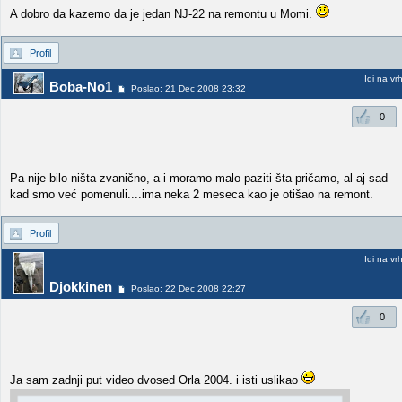
A dobro da kazemo da je jedan NJ-22 na remontu u Momi.
Profil
Idi na vr
Boba-No1
Poslao: 21 Dec 2008 23:32
0
Pa nije bilo ništa zvanično, a i moramo malo paziti šta pričamo, al aj sad
kad smo već pomenuli....ima neka 2 meseca kao je otišao na remont.
Profil
Idi na vr
Djokkinen
Poslao: 22 Dec 2008 22:27
0
Ja sam zadnji put video dvosed Orla 2004. i isti uslikao