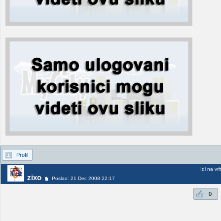
Profil
Idi na vr
zixo
Poslao: 21 Dec 2008 22:17
0