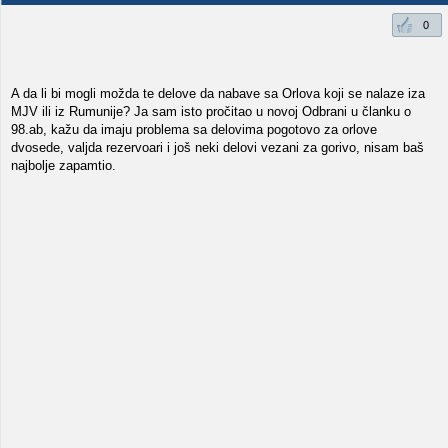
0
A da li bi mogli možda te delove da nabave sa Orlova koji se nalaze iza
MJV ili iz Rumunije? Ja sam isto pročitao u novoj Odbrani u članku o
98.ab, kažu da imaju problema sa delovima pogotovo za orlove
dvosede, valjda rezervoari i još neki delovi vezani za gorivo, nisam baš
najbolje zapamtio.