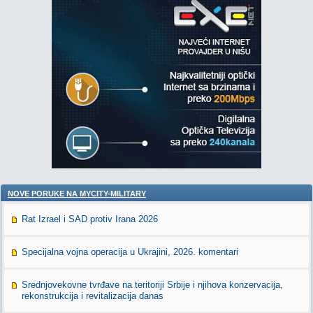
NOVE PORUKE NA MYCITY-MILITARY
Rat Izrael i SAD protiv Irana 2026
Specijalna vojna operacija u Ukrajini, 2026. komentari
Srednjovekovne tvrđave na teritoriji Srbije i njihova konzervacija,
rekonstrukcija i revitalizacija danas