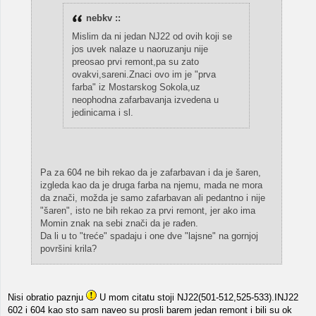
nebkv ::
Mislim da ni jedan NJ22 od ovih koji se
jos uvek nalaze u naoruzanju nije
preosao prvi remont,pa su zato
ovakvi,sareni.Znaci ovo im je "prva
farba" iz Mostarskog Sokola,uz
neophodna zafarbavanja izvedena u
jedinicama i sl.
Pa za 604 ne bih rekao da je zafarbavan i da je šaren,
izgleda kao da je druga farba na njemu, mada ne mora
da znači, možda je samo zafarbavan ali pedantno i nije
"šaren", isto ne bih rekao za prvi remont, jer ako ima
Momin znak na sebi znači da je rađen.
Da li u to "treće" spadaju i one dve "lajsne" na gornjoj
površini krila?
Nisi obratio paznju
U mom citatu stoji NJ22(501-512,525-533).INJ22
602 i 604 kao sto sam naveo su prosli barem jedan remont i bili su ok