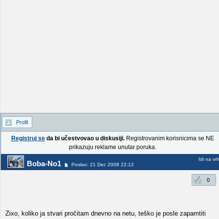
Profil
Registruj se
da bi učestvovao u diskusiji.
Registrovanim korisnicima se NE
prikazuju reklame unutar poruka.
Idi na vr
Boba-No1
Poslao: 21 Dec 2008 22:12
0
Zixo, koliko ja stvari pročitam dnevno na netu, teško je posle zapamtiti