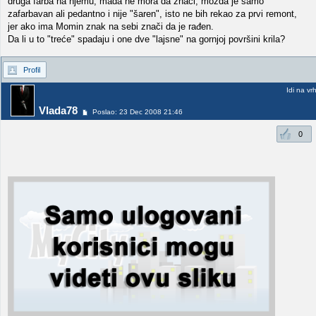
druga farba na njemu, mada ne mora da znači, možda je samo
zafarbavan ali pedantno i nije "šaren", isto ne bih rekao za prvi remont,
jer ako ima Momin znak na sebi znači da je rađen.
Da li u to "treće" spadaju i one dve "lajsne" na gornjoj površini krila?
Profil
Idi na vr
Vlada78
Poslao: 23 Dec 2008 21:46
0