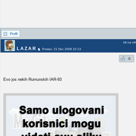
Profil
Idi na vr
L A Z A R
Poslao: 21 Dec 2008 22:13
0
Evo jos nekih Rumunskih IAR-93