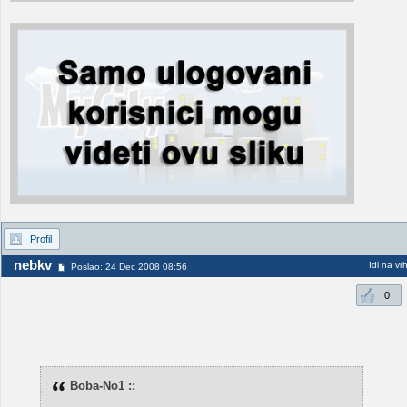
Profil
nebkv
Idi na vr
Poslao: 24 Dec 2008 08:56
0
Boba-No1 ::