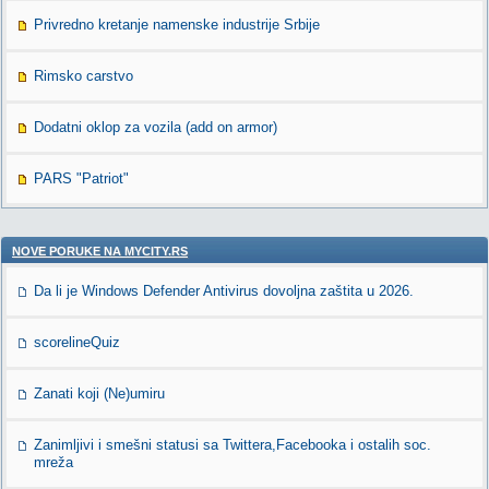
Privredno kretanje namenske industrije Srbije
Rimsko carstvo
Dodatni oklop za vozila (add on armor)
PARS "Patriot"
NOVE PORUKE NA MYCITY.RS
Da li je Windows Defender Antivirus dovoljna zaštita u 2026.
scorelineQuiz
Zanati koji (Ne)umiru
Zanimljivi i smešni statusi sa Twittera,Facebooka i ostalih soc.
mreža