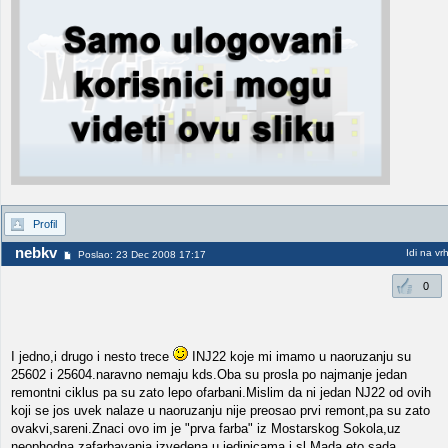
Profil
nebkv
Idi na vr
Poslao: 23 Dec 2008 17:17
0
I jedno,i drugo i nesto trece
INJ22 koje mi imamo u naoruzanju su
25602 i 25604.naravno nemaju kds.Oba su prosla po najmanje jedan
remontni ciklus pa su zato lepo ofarbani.Mislim da ni jedan NJ22 od ovih
koji se jos uvek nalaze u naoruzanju nije preosao prvi remont,pa su zato
ovakvi,sareni.Znaci ovo im je "prva farba" iz Mostarskog Sokola,uz
neophodna zafarbavanja izvedena u jedinicama i sl.Mada eto sada