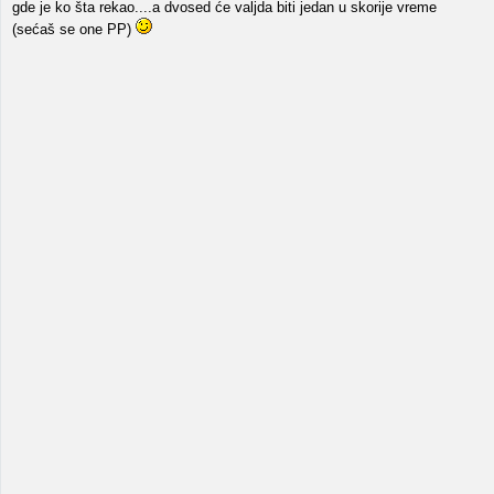
gde je ko šta rekao....a dvosed će valjda biti jedan u skorije vreme
(sećaš se one PP)