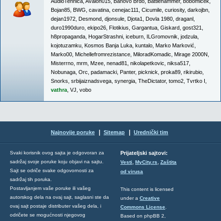
AudioTehnica
,
Avalon015
,
Banovo Brdo
,
Battlehammer
,
bobomicek
,
Bojan85
,
BWG
,
cavatina
,
cenejac111
,
Cicumile
,
curiosity
,
darkojbn
,
dejan1972
,
Desmond
,
djonsule
,
Djota1
,
Dovla 1980
,
draganl
,
duro1990duro
,
ekipo26
,
Flotikius
,
Gargantua
,
Giskard
,
gost321
,
h8propaganda
,
HogarStrashni
,
iceburn
,
ILGromovnik
,
jodzula
,
kojotuzamku
,
Kosmos Banja Luka
,
kuntalo
,
Marko Marković
,
Marko00
,
Michellefromrezistance
,
MiloradKomadic
,
Mirage 2000N
,
Misterrno
,
mrm
,
Mzee
,
nenad81
,
nikolapetkovic
,
niksa517
,
Nobunaga
,
Orc
,
padamacki
,
Panter
,
picknick
,
proka89
,
rikirubio
,
Snorks
,
srbijaiznadsvega
,
synergia
,
TheDictator
,
tomo2
,
Tvrtko I
,
vathra
,
VJ
,
vobo
|
|
Najnovije poruke
Sitemap
Urednički tim
Svaki korisnik ovog sajta je odgovoran za
Prijateljski sajtovi:
,
,
sadržaj svoje poruke koju objavi na sajtu.
Vesti
MyCity.rs
Zaštita
Sajt se odriče svake odgovornosti za
od virusa
sadržaj tih poruka.
Postavljanjem vaše poruke ili vašeg
This content is licensed
autorskog dela na ovaj sajt, saglasni ste da
under a
Creative
ovaj sajt postaje distributer vašeg dela, i
Commons License
.
odričete se mogućnosti njegovog
Based on phpBB 2,