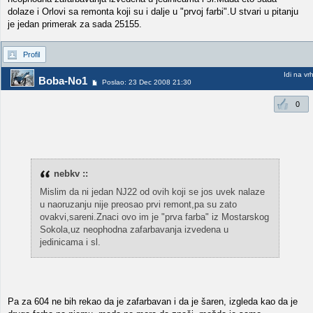
dolaze i Orlovi sa remonta koji su i dalje u "prvoj farbi".U stvari u pitanju
je jedan primerak za sada 25155.
Profil
Idi na vr
Boba-No1
Poslao: 23 Dec 2008 21:30
0
nebkv ::
Mislim da ni jedan NJ22 od ovih koji se jos uvek nalaze
u naoruzanju nije preosao prvi remont,pa su zato
ovakvi,sareni.Znaci ovo im je "prva farba" iz Mostarskog
Sokola,uz neophodna zafarbavanja izvedena u
jedinicama i sl.
Pa za 604 ne bih rekao da je zafarbavan i da je šaren, izgleda kao da je