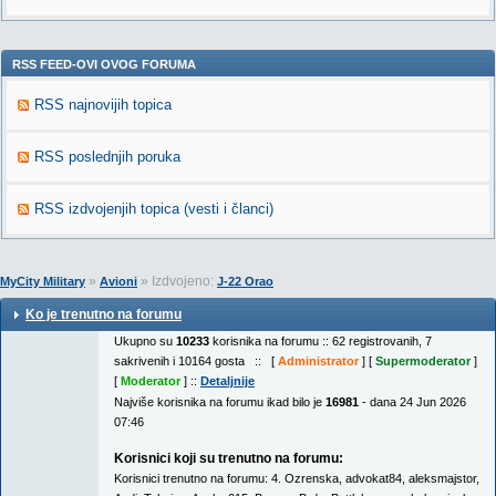
RSS FEED-OVI OVOG FORUMA
RSS najnovijih topica
RSS poslednjih poruka
RSS izdvojenjih topica (vesti i članci)
»
» Izdvojeno:
MyCity Military
Avioni
J-22 Orao
Ko je trenutno na forumu
Ukupno su
10233
korisnika na forumu :: 62 registrovanih, 7
sakrivenih i 10164 gosta :: [
Administrator
] [
Supermoderator
]
[
Moderator
] ::
Detaljnije
Najviše korisnika na forumu ikad bilo je
16981
- dana 24 Jun 2026
07:46
Korisnici koji su trenutno na forumu:
Korisnici trenutno na forumu:
4. Ozrenska
,
advokat84
,
aleksmajstor
,