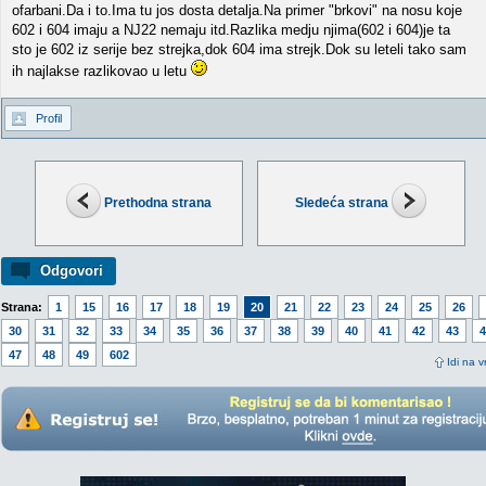
ofarbani.Da i to.Ima tu jos dosta detalja.Na primer "brkovi" na nosu koje
602 i 604 imaju a NJ22 nemaju itd.Razlika medju njima(602 i 604)je ta
sto je 602 iz serije bez strejka,dok 604 ima strejk.Dok su leteli tako sam
ih najlakse razlikovao u letu
Profil
Prethodna strana
Sledeća strana
Odgovori
Strana:
1
15
16
17
18
19
20
21
22
23
24
25
26
30
31
32
33
34
35
36
37
38
39
40
41
42
43
4
47
48
49
602
Idi na v