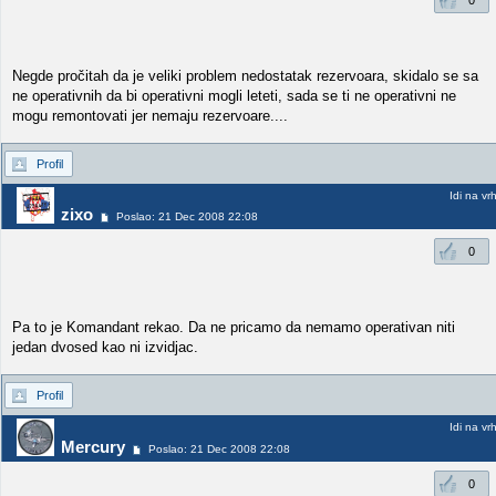
0
Negde pročitah da je veliki problem nedostatak rezervoara, skidalo se sa
ne operativnih da bi operativni mogli leteti, sada se ti ne operativni ne
mogu remontovati jer nemaju rezervoare....
Profil
Idi na vr
zixo
Poslao: 21 Dec 2008 22:08
0
Pa to je Komandant rekao. Da ne pricamo da nemamo operativan niti
jedan dvosed kao ni izvidjac.
Profil
Idi na vr
Mercury
Poslao: 21 Dec 2008 22:08
0