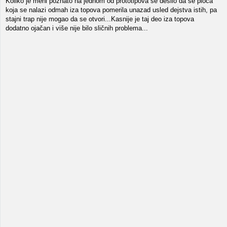
Koliko je meni poznato na jednom od prototipova se desilo da se ploča
koja se nalazi odmah iza topova pomerila unazad usled dejstva istih, pa
stajni trap nije mogao da se otvori...Kasnije je taj deo iza topova
dodatno ojačan i više nije bilo sličnih problema...