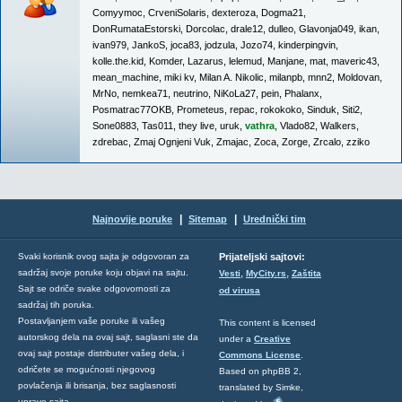
Comyymoc
,
CrveniSolaris
,
dexteroza
,
Dogma21
,
DonRumataEstorski
,
Dorcolac
,
drale12
,
dulleo
,
Glavonja049
,
ikan
,
ivan979
,
JankoS
,
joca83
,
jodzula
,
Jozo74
,
kinderpingvin
,
kolle.the.kid
,
Komder
,
Lazarus
,
lelemud
,
Manjane
,
mat
,
maveric43
,
mean_machine
,
miki kv
,
Milan A. Nikolic
,
milanpb
,
mnn2
,
Moldovan
,
MrNo
,
nemkea71
,
neutrino
,
NiKoLa27
,
pein
,
Phalanx
,
Posmatrac77OKB
,
Prometeus
,
repac
,
rokokoko
,
Sinduk
,
Siti2
,
Sone0883
,
Tas011
,
they live
,
uruk
,
vathra
,
Vlado82
,
Walkers
,
zdrebac
,
Zmaj Ognjeni Vuk
,
Zmajac
,
Zoca
,
Zorge
,
Zrcalo
,
zziko
|
|
Najnovije poruke
Sitemap
Urednički tim
Svaki korisnik ovog sajta je odgovoran za
Prijateljski sajtovi:
,
,
sadržaj svoje poruke koju objavi na sajtu.
Vesti
MyCity.rs
Zaštita
Sajt se odriče svake odgovornosti za
od virusa
sadržaj tih poruka.
Postavljanjem vaše poruke ili vašeg
This content is licensed
autorskog dela na ovaj sajt, saglasni ste da
under a
Creative
ovaj sajt postaje distributer vašeg dela, i
Commons License
.
odričete se mogućnosti njegovog
Based on phpBB 2,
povlačenja ili brisanja, bez saglasnosti
translated by Simke,
uprave sajta.