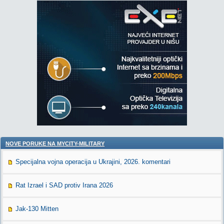
NOVE PORUKE NA MYCITY-MILITARY
Specijalna vojna operacija u Ukrajini, 2026. komentari
Rat Izrael i SAD protiv Irana 2026
Jak-130 Mitten