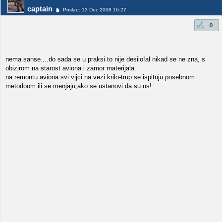
captain
Poslao: 13 Dec 2008 16:27
0
nema sanse....do sada se u praksi to nije desilo!al nikad se ne zna, s
obizirom na starost aviona i zamor materijala.
na remontu aviona svi vijci na vezi krilo-trup se ispituju posebnom
metodoom ili se menjaju,ako se ustanovi da su ns!