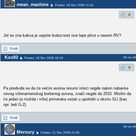
mean_machine
Poslao: 18 Dec 2008 11:42
0
Jel se zna kakva je uopste buducnost ove lepe ptice u nasem RV?
Profil
Kos93
Idi na vr
Poslao: 18 Dec 2008 18:10
0
Pa predviđa se da će većini aviona resursi isteći negde nakon nabavke
novog višenamenskog borbenog aviona, znači negde do 2015. Mislim da
će jedan (a možda i više) primeraka ostati u upotrebi u okviru SLI (kao
npr. beli G-2).
Profil
Idi na vr
Mercury
Poslao: 21 Dec 2008 21:40