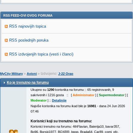
RSS FEED-OVI OVOG FORUMA
RSS najnovijih topica
RSS poslednjih poruka
RSS izdvojenjih topica (vesti i članci)
»
» Izdvojeno:
MyCity Military
Avioni
J-22 Orao
Ko je trenutno na forumu
Ukupno su
1290
korisnika na forumu :: 65 registrovanih, 9
sakrivenih i 1216 gosta :: [
Administrator
] [
Supermoderator
] [
Moderator
] ::
Detaljnije
Najviše korisnika na forumu ikad bilo je
16981
- dana 24 Jun 2026
07:46
Korisnici koji su trenutno na forumu:
Korisnici trenutno na forumu:
4thFlavian
,
Baterija10
,
bavar357
,
Bo96
,
Borski1977
,
BOXRR
,
bpop
,
Brada64
,
Car89
,
comi_pfc
,