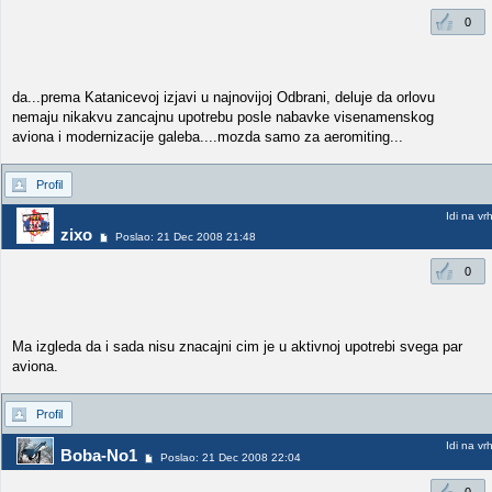
0
da...prema Katanicevoj izjavi u najnovijoj Odbrani, deluje da orlovu
nemaju nikakvu zancajnu upotrebu posle nabavke visenamenskog
aviona i modernizacije galeba....mozda samo za aeromiting...
Profil
Idi na vr
zixo
Poslao: 21 Dec 2008 21:48
0
Ma izgleda da i sada nisu znacajni cim je u aktivnoj upotrebi svega par
aviona.
Profil
Idi na vr
Boba-No1
Poslao: 21 Dec 2008 22:04