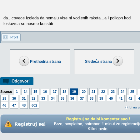
da...covece izgleda da nemaju vise ni vodjenih raketa...a i poligon kod
leskovca se nesme koristiti...
Profil
Prethodna strana
Sledeća strana
Odgovori
Strana:
1
14
15
16
17
18
19
20
21
22
23
24
25
29
30
31
32
33
34
35
36
37
38
39
40
41
42
4
46
47
48
602
Idi na v