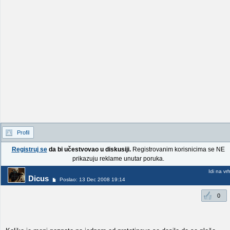
Profil
Registruj se
da bi učestvovao u diskusiji.
Registrovanim korisnicima se NE
prikazuju reklame unutar poruka.
Idi na vr
Dicus
Poslao: 13 Dec 2008 19:14
0