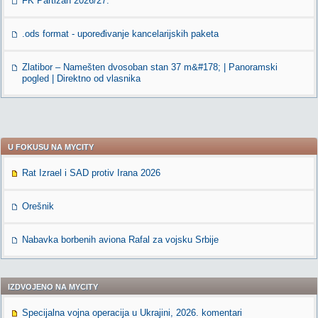
FK Partizan 2026/27.
.ods format - upoređivanje kancelarijskih paketa
Zlatibor – Namešten dvosoban stan 37 m&#178; | Panoramski
pogled | Direktno od vlasnika
U FOKUSU NA MYCITY
Rat Izrael i SAD protiv Irana 2026
Orešnik
Nabavka borbenih aviona Rafal za vojsku Srbije
IZDVOJENO NA MYCITY
Specijalna vojna operacija u Ukrajini, 2026. komentari