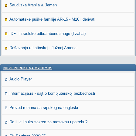
Saudijska Arabija & Jemen
Automatske puške familije AR-15 - M16 i derivati
IDF - Izraelske odbrambene snage (Tzahal)
Dešavanja u Latinskoj i Južnoj Americi
NOVE PORUKE NA MYCITY.RS
Audio Player
Informacija.rs - sajt o kompjuterskoj bezbednosti
Prevod romana sa srpskog na engleski
Da li je linuks sazreo za masovnu upotrebu?