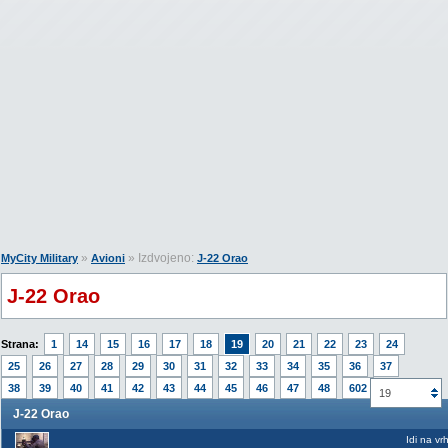
»
» Izdvojeno:
MyCity Military
Avioni
J-22 Orao
J-22 Orao
Strana:
1
14
15
16
17
18
19
20
21
22
23
24
25
26
27
28
29
30
31
32
33
34
35
36
37
38
39
40
41
42
43
44
45
46
47
48
602
19
J-22 Orao
Idi na vr