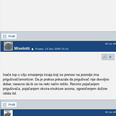
Profil
Idi na vr
Mixelotti
Poslao: 14 Dec 2008 15:14
0
Inače top u cilju smanjenja trzaja koji se prenosi na postolje ima
prigušivač/amortizer. Da je praksa pokazala da prigušivač nije dovoljno
dobar, naravno da bi se na neki način rešilo. Recimo pojačanjem
prigušivača, pojačanjem okvira-strukture aviona, ograničenjem dužine
rafala itd.
Profil
Idi na vr