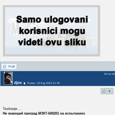
Profil
Idi na vr
djox
Poslao: 23 Avg 2015 21:30
4
Testiranje....
Не знающий преград МЗКТ-600201 на испытаниях