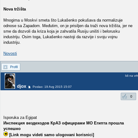
Nova tržišta
Mnogima u Moskvi smeta što Lukašenko pokušava da normalizuje
odnose sa Zapadom. Međutim, on je prisiljen da traži nova tržišta, jer ne
sme da dozvoli da kriza koja je zahvatila Rusiju uništi i belorusku
industriju. Osim toga, Lukašenko nastoji da razvije i svoju vojnu
industriju.
Novosti
Profil
Idi na vr
djox
Poslao: 19 Avg 2015 15:07
0
Isporuka za Egipat
Инспекция вездеходов КрАЗ офицерами МО Египта прошла
успешно
[Link mogu videti samo ulogovani korisnici]