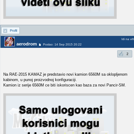
Profil
Idi na vr
aerodrom
Poslao: 14 Sep 2015 20:22
2
Na RAE-2015 KAMAZ je predstavio novi kamion 6560M sa oklopljenom
kabinom, u punoj proizvodnoj konfiguraciji.
Kamion iz serije 6560M ce biti iskoriscen kao baza za novi Pancir-SM.