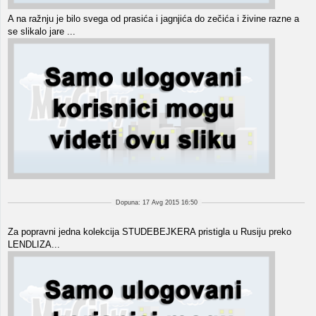
A na ražnju je bilo svega od prasića i jagnjića do zečića i živine razne a
se slikalo jare ...
Dopuna: 17 Avg 2015 16:50
Za popravni jedna kolekcija STUDEBEJKERA pristigla u Rusiju preko
LENDLIZA...