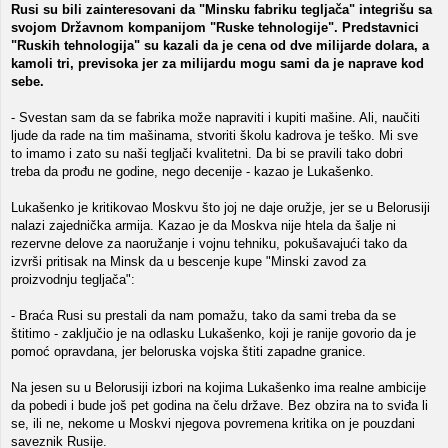
Rusi su bili zainteresovani da "Minsku fabriku tegljača" integrišu sa
svojom Državnom kompanijom "Ruske tehnologije". Predstavnici
"Ruskih tehnologija" su kazali da je cena od dve milijarde dolara, a
kamoli tri, previsoka jer za milijardu mogu sami da je naprave kod
sebe.
- Svestan sam da se fabrika može napraviti i kupiti mašine. Ali, naučiti
ljude da rade na tim mašinama, stvoriti školu kadrova je teško. Mi sve
to imamo i zato su naši tegljači kvalitetni. Da bi se pravili tako dobri
treba da prođu ne godine, nego decenije - kazao je Lukašenko.
Lukašenko je kritikovao Moskvu što joj ne daje oružje, jer se u Belorusiji
nalazi zajednička armija. Kazao je da Moskva nije htela da šalje ni
rezervne delove za naoružanje i vojnu tehniku, pokušavajući tako da
izvrši pritisak na Minsk da u bescenje kupe "Minski zavod za
proizvodnju tegljača":
- Braća Rusi su prestali da nam pomažu, tako da sami treba da se
štitimo - zaključio je na odlasku Lukašenko, koji je ranije govorio da je
pomoć opravdana, jer beloruska vojska štiti zapadne granice.
Na jesen su u Belorusiji izbori na kojima Lukašenko ima realne ambicije
da pobedi i bude još pet godina na čelu države. Bez obzira na to sviđa li
se, ili ne, nekome u Moskvi njegova povremena kritika on je pouzdani
saveznik Rusije.