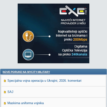
NOVE PORUKE NA MYCITY-MILITARY
Specijalna vojna operacija u Ukrajini, 2026. komentari
SAJ
Maskirna uniforma vojnika