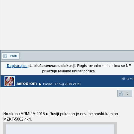
Profil
Registruj se
da bi učestvovao u diskusiji.
Registrovanim korisnicima se NE
prikazuju reklame unutar poruka.
Idi na vr
aerodrom
Poslao: 17 Avg 2015 21:51
3
Na skupu ARMIJA-2015 u Rusiji prikazan je novi beloruski kamion
MZKT-5002 4x4.