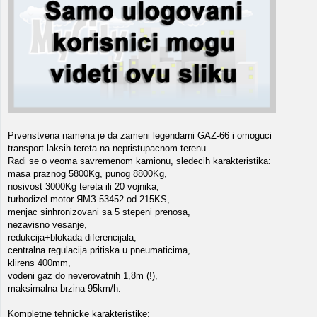
Prvenstvena namena je da zameni legendarni GAZ-66 i omoguci
transport laksih tereta na nepristupacnom terenu.
Radi se o veoma savremenom kamionu, sledecih karakteristika:
masa praznog 5800Kg, punog 8800Kg,
nosivost 3000Kg tereta ili 20 vojnika,
turbodizel motor ЯМЗ-53452 od 215KS,
menjac sinhronizovani sa 5 stepeni prenosa,
nezavisno vesanje,
redukcija+blokada diferencijala,
centralna regulacija pritiska u pneumaticima,
klirens 400mm,
vodeni gaz do neverovatnih 1,8m (!),
maksimalna brzina 95km/h.
Kompletne tehnicke karakteristike: