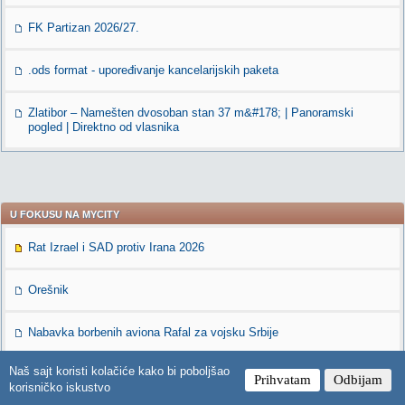
FK Partizan 2026/27.
.ods format - upoređivanje kancelarijskih paketa
Zlatibor – Namešten dvosoban stan 37 m&#178; | Panoramski
pogled | Direktno od vlasnika
U FOKUSU NA MYCITY
Rat Izrael i SAD protiv Irana 2026
Orešnik
Nabavka borbenih aviona Rafal za vojsku Srbije
Naš sajt koristi kolačiće kako bi poboljšao
Prihvatam
Odbijam
korisničko iskustvo
IZDVOJENO NA MYCITY