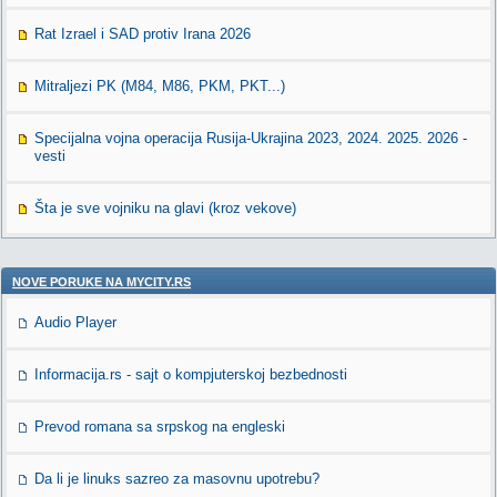
Rat Izrael i SAD protiv Irana 2026
Mitraljezi PK (M84, M86, PKM, PKT...)
Specijalna vojna operacija Rusija-Ukrajina 2023, 2024. 2025. 2026 -
vesti
Šta je sve vojniku na glavi (kroz vekove)
NOVE PORUKE NA MYCITY.RS
Audio Player
Informacija.rs - sajt o kompjuterskoj bezbednosti
Prevod romana sa srpskog na engleski
Da li je linuks sazreo za masovnu upotrebu?