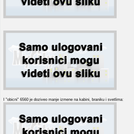
I "obicni" 6560 je doziveo manje izmene na kabini, braniku i svetlima: