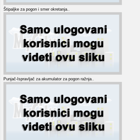
Štipaljke za pogon i smer okretanja..
Punjač-Ispravljač za akumulator za pogon ražnja..