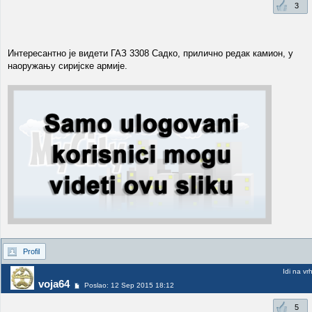
3
Интересантно је видети ГАЗ 3308 Садко, прилично редак камион, у
наоружању сиријске армије.
Profil
Idi na vr
voja64
Poslao: 12 Sep 2015 18:12
5