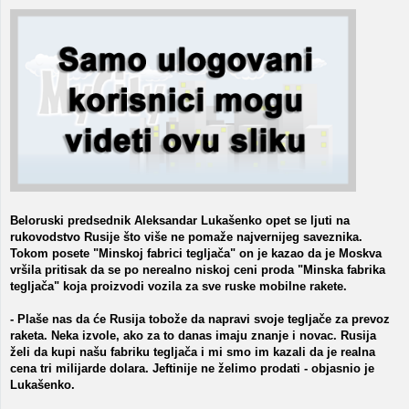
Beloruski predsednik Aleksandar Lukašenko opet se ljuti na
rukovodstvo Rusije što više ne pomaže najvernijeg saveznika.
Tokom posete "Minskoj fabrici tegljača" on je kazao da je Moskva
vršila pritisak da se po nerealno niskoj ceni proda "Minska fabrika
tegljača" koja proizvodi vozila za sve ruske mobilne rakete.
- Plaše nas da će Rusija tobože da napravi svoje tegljače za prevoz
raketa. Neka izvole, ako za to danas imaju znanje i novac. Rusija
želi da kupi našu fabriku tegljača i mi smo im kazali da je realna
cena tri milijarde dolara. Jeftinije ne želimo prodati - objasnio je
Lukašenko.