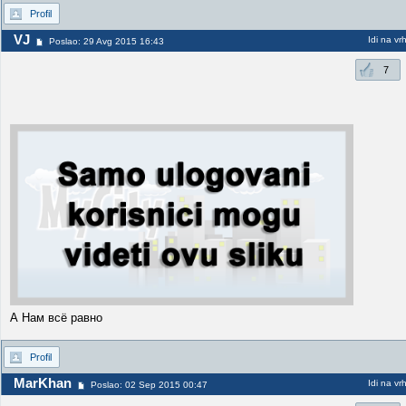
Profil
VJ
Idi na vr
Poslao: 29 Avg 2015 16:43
7
А Нам всё равно
Profil
MarKhan
Idi na vr
Poslao: 02 Sep 2015 00:47