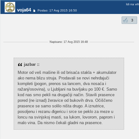
Idi na vr
voja64
Poslao: 17 Avg 2015 16:50
3
Napisano: 17 Avg 2015 16:48
jazbar ::
Motor od veš mašine ili od brisaća stakla + akumulator
ako nema blizu struja. Prodavali se novi nehrđajuči
kompleti (pogon, prenos sa lancem, dva nosaća i
ražanj/osovina), u Ljubljani na buvljaku po 100 €. Samo
kod nas smo pekli na drugačiji način. Stavili prasence
pored (ne iznad) žeravice od bukovih drva. Očiščeno
prasence se samo solilo ništa drugo. A iznutrice,
posoljenu i rezanu đigericu i srce se peklo za meze u
loncu na svinjskoj masti, sa lukom, lovorom, paprom i
malo vina. Da nismo čekali gladni na prasence.