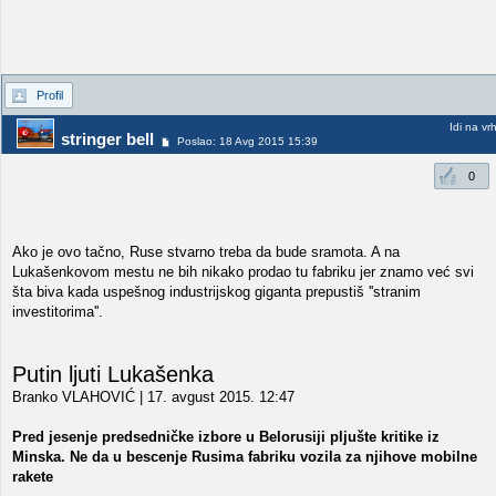
Profil
Idi na vr
stringer bell
Poslao: 18 Avg 2015 15:39
0
Ako je ovo tačno, Ruse stvarno treba da bude sramota. A na
Lukašenkovom mestu ne bih nikako prodao tu fabriku jer znamo već svi
šta biva kada uspešnog industrijskog giganta prepustiš ''stranim
investitorima''.
Putin ljuti Lukašenka
Branko VLAHOVIĆ | 17. avgust 2015. 12:47
Pred jesenje predsedničke izbore u Belorusiji pljušte kritike iz
Minska. Ne da u bescenje Rusima fabriku vozila za njihove mobilne
rakete