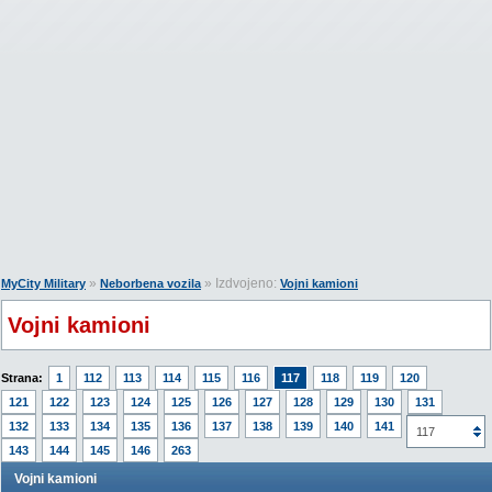
»
» Izdvojeno:
MyCity Military
Neborbena vozila
Vojni kamioni
Vojni kamioni
Strana:
1
112
113
114
115
116
117
118
119
120
121
122
123
124
125
126
127
128
129
130
131
132
133
134
135
136
137
138
139
140
141
142
117
143
144
145
146
263
Vojni kamioni