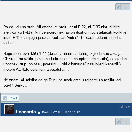
0
Pa da, idu na stelt. Ali dzaba im stelt, jer ni F-22, ni F-35 nisu ni blizu
stelt koliko F-117. Niti ce skoro neki avion dostici nivo steltnosti koliki je
imao F-117, a njega je radar kod nas "video". E, sad moderni, i buduci
radari...
Nego meni ovaj MiG 1-44 (da se vratimo na temu) izgleda kao azdaja.
Obzirom na veliku povrsinu krila (specificno opterecenje krila), ocigledan
uzgonski trup, polozaj, povrsinu, i oblik kanarda("nazubljeni kanardi"),
motore AL-41F, usisnicima vazduha....
Ne znam, ali mislim da ga Rusi jos uvek drze u tajnosti za razliku od
Su-47 Berkut.
Profil
Idi na vr
Leonardo
Poslao: 07 Sep 2009 12:35
0