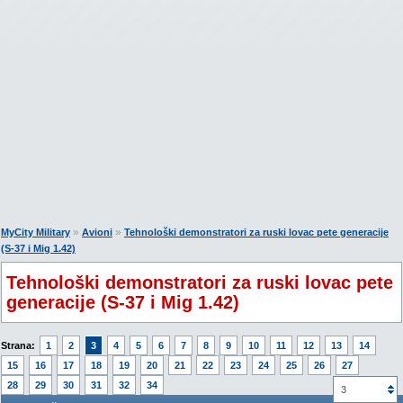
»
»
MyCity Military
Avioni
Tehnološki demonstratori za ruski lovac pete generacije
(S-37 i Mig 1.42)
Tehnološki demonstratori za ruski lovac pete
generacije (S-37 i Mig 1.42)
Strana:
1
2
3
4
5
6
7
8
9
10
11
12
13
14
15
16
17
18
19
20
21
22
23
24
25
26
27
28
29
30
31
32
34
3