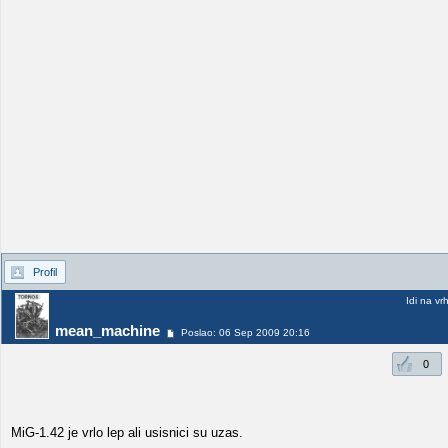
Profil
Idi na vr
mean_machine
Poslao: 06 Sep 2009 20:16
0
MiG-1.42 je vrlo lep ali usisnici su uzas.