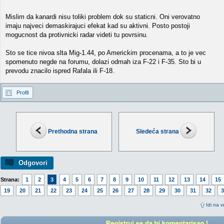
Mislim da kanardi nisu toliki problem dok su staticni. Oni verovatno
imaju najveci demaskirajuci efekat kad su aktivni. Posto postoji
mogucnost da protivnicki radar videti tu povrsinu.
Sto se tice nivoa slta Mig-1.44, po Americkim procenama, a to je vec
spomenuto negde na forumu, dolazi odmah iza F-22 i F-35. Sto bi u
prevodu znacilo ispred Rafala ili F-18.
Profil
Prethodna strana
Sledeća strana
Odgovori
Strana:
1
2
3
4
5
6
7
8
9
10
11
12
13
14
15
19
20
21
22
23
24
25
26
27
28
29
30
31
32
3
Idi na v