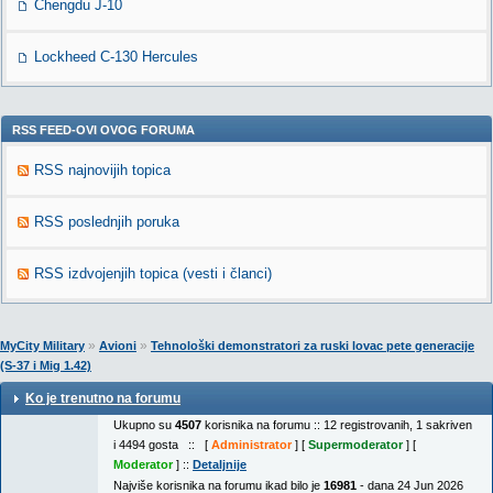
Chengdu J-10
Lockheed C-130 Hercules
RSS FEED-OVI OVOG FORUMA
RSS najnovijih topica
RSS poslednjih poruka
RSS izdvojenjih topica (vesti i članci)
»
»
MyCity Military
Avioni
Tehnološki demonstratori za ruski lovac pete generacije
(S-37 i Mig 1.42)
Ko je trenutno na forumu
Ukupno su
4507
korisnika na forumu :: 12 registrovanih, 1 sakriven
i 4494 gosta :: [
Administrator
] [
Supermoderator
] [
Moderator
] ::
Detaljnije
Najviše korisnika na forumu ikad bilo je
16981
- dana 24 Jun 2026