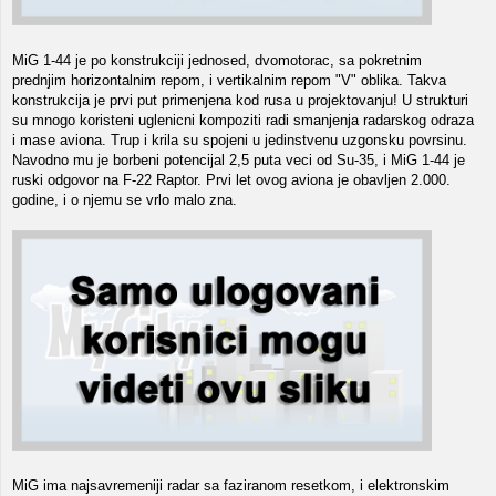
MiG 1-44 je po konstrukciji jednosed, dvomotorac, sa pokretnim
prednjim horizontalnim repom, i vertikalnim repom "V" oblika. Takva
konstrukcija je prvi put primenjena kod rusa u projektovanju! U strukturi
su mnogo koristeni uglenicni kompoziti radi smanjenja radarskog odraza
i mase aviona. Trup i krila su spojeni u jedinstvenu uzgonsku povrsinu.
Navodno mu je borbeni potencijal 2,5 puta veci od Su-35, i MiG 1-44 je
ruski odgovor na F-22 Raptor. Prvi let ovog aviona je obavljen 2.000.
godine, i o njemu se vrlo malo zna.
MiG ima najsavremeniji radar sa faziranom resetkom, i elektronskim