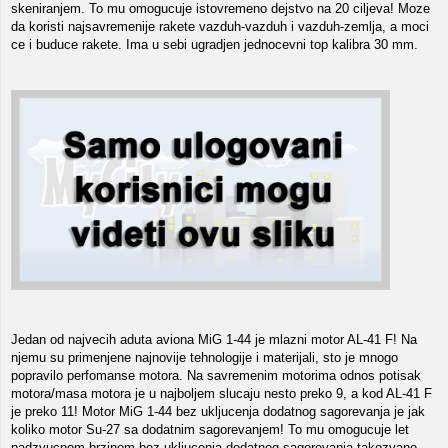
skeniranjem. To mu omogucuje istovremeno dejstvo na 20 ciljeva! Moze
da koristi najsavremenije rakete vazduh-vazduh i vazduh-zemlja, a moci
ce i buduce rakete. Ima u sebi ugradjen jednocevni top kalibra 30 mm.
Jedan od najvecih aduta aviona MiG 1-44 je mlazni motor AL-41 F! Na
njemu su primenjene najnovije tehnologije i materijali, sto je mnogo
popravilo perfomanse motora. Na savremenim motorima odnos potisak
motora/masa motora je u najboljem slucaju nesto preko 9, a kod AL-41 F
je preko 11! Motor MiG 1-44 bez ukljucenja dodatnog sagorevanja je jak
koliko motor Su-27 sa dodatnim sagorevanjem! To mu omogucuje let
nadzvucnom brzinom bez ukljucenja dodatnog sagorevanja-takozvano