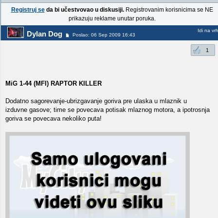
Registruj se
da bi učestvovao u diskusiji.
Registrovanim korisnicima se NE
prikazuju reklame unutar poruka.
Idi na vr
Dylan Dog
Poslao: 06 Sep 2009 16:43
1
MiG 1-44 (MFI) RAPTOR KILLER
Dodatno sagorevanje-ubrizgavanje goriva pre ulaska u mlaznik u
izduvne gasove; time se povecava potisak mlaznog motora, a ipotrosnja
goriva se povecava nekoliko puta!