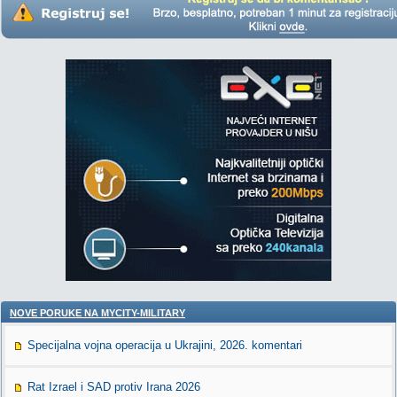
NOVE PORUKE NA MYCITY-MILITARY
Specijalna vojna operacija u Ukrajini, 2026. komentari
Rat Izrael i SAD protiv Irana 2026