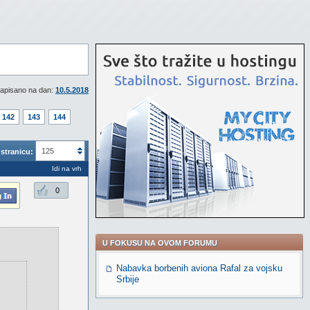
apisano na dan:
10.5.2018
142
143
144
125
stranicu:
Idi na vrh
0
U FOKUSU NA OVOM FORUMU
Nabavka borbenih aviona Rafal za vojsku
Srbije