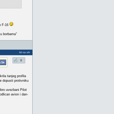
io F-16
t u borbama"
Idi na vrh
0
rila tanjeg profila
ne dopusti protivniku
obro uvezbani Pilot
dlican avion i dan-