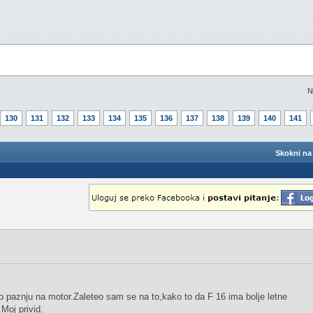
N
130
131
132
133
134
135
136
137
138
139
140
141
Skokni na 
o paznju na motor.Zaleteo sam se na to,kako to da F 16 ima bolje letne
Moj privid.