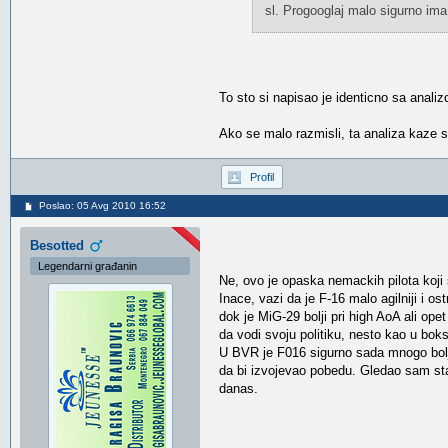
sl. Progooglaj malo sigurno ima
To sto si napisao je identicno sa anali
Ako se malo razmisli, ta analiza kaze 
Profil
Poslao: 05 Avg 2010 16:52
Besotted
Legendarni građanin
Ne, ovo je opaska nemackih pilota koji 
Inace, vazi da je F-16 malo agilniji i os
dok je MiG-29 bolji pri high AoA ali ope
da vodi svoju politiku, nesto kao u bok
U BVR je F016 sigurno sada mnogo bolji 
da bi izvojevao pobedu. Gledao sam sta
danas.