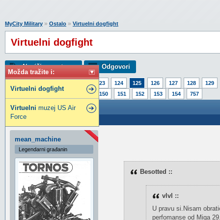
»
»
MyCity Military
Ostalo
Virtuelni dogfight
Virtuelni dogfight
Napiši novu temu
Odgovori
Možda tražite i:
Strana:
1
120
121
122
123
124
125
126
127
128
129
Virtuelni
dogfight
145
146
147
148
149
150
151
152
153
154
757
Virtuelni dogfight
Virtuelni
muzej US Air
Force
Poslao: 05 Avg 2010 16:11
mean_machine
Legendarni građanin
Besotted ::
vlvl ::
U pravu si.Nisam obrati
perfomanse od Miga 29.