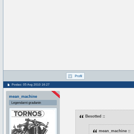
Profil
Poslao: 05 Avg 2010 16:27
mean_machine
Legendarni građanin
Besotted ::
mean_machine ::