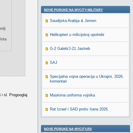
NOVE PORUKE NA MYCITY-MILITARY
Saudijska Arabija & Jemen
olji
Helikopteri u milicijskoj upotrebi
lota
G-2 Galeb/J-21 Jastreb
SAJ
Specijalna vojna operacija u Ukrajini, 2026.
komentari
i sl. Progooglaj
Maskirna uniforma vojnika
Rat Izrael i SAD protiv Irana 2026
NOVE PORUKE NA MYCITY.RS