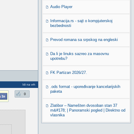
Audio Player
Informacija.rs - sajt o kompjuterskoj
bezbednosti
Prevod romana sa srpskog na engleski
Da li je linuks sazreo za masovnu
upotrebu?
FK Partizan 2026/27.
Idi na vrh
.ods format - upoređivanje kancelarijskih
paketa
0
Zlatibor – Namešten dvosoban stan 37
m&#178; | Panoramski pogled | Direktno od
vlasnika