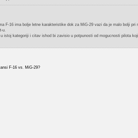
ma F-16 ima bolje letne karakteristike dok za MiG-29 vazi da je malo bolji pri
t-u.
istoj kategoriji i citav ishod bi zavisio u potpunosti od mogucnosti pilota koji
rmansi F-16 vs. MiG-29?