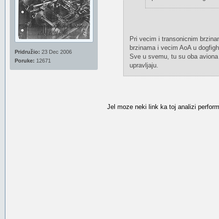
Pri vecim i transonicnim brzina
brzinama i vecim AoA u dogfigh
Pridružio:
23 Dec 2006
Sve u svemu, tu su oba aviona u 
Poruke:
12671
upravljaju.
Jel moze neki link ka toj analizi perfo