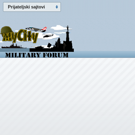
Prijateljski sajtovi