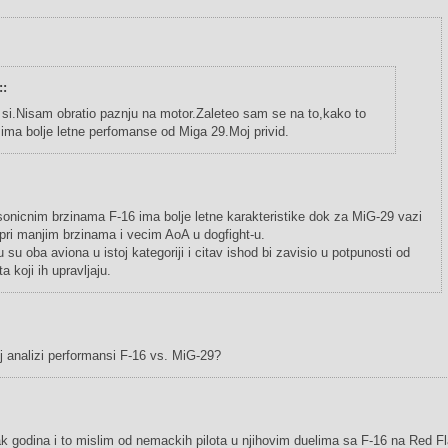
::
 si.Nisam obratio paznju na motor.Zaleteo sam se na to,kako to
 ima bolje letne perfomanse od Miga 29.Moj privid.
nsonicnim brzinama F-16 ima bolje letne karakteristike dok za MiG-29 vazi
 pri manjim brzinama i vecim AoA u dogfight-u.
su oba aviona u istoj kategoriji i citav ishod bi zavisio u potpunosti od
a koji ih upravljaju.
oj analizi performansi F-16 vs. MiG-29?
k godina i to mislim od nemackih pilota u njihovim duelima sa F-16 na Red Fl