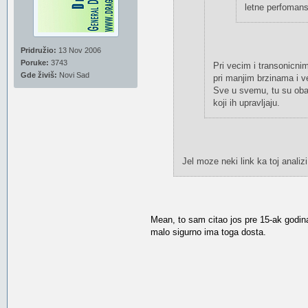
letne perfomans
Pridružio:
13 Nov 2006
Poruke:
3743
Pri vecim i transonicni
Gde živiš:
Novi Sad
pri manjim brzinama i v
Sve u svemu, tu su oba a
koji ih upravljaju.
Jel moze neki link ka toj anali
Mean, to sam citao jos pre 15-ak godina
malo sigurno ima toga dosta.