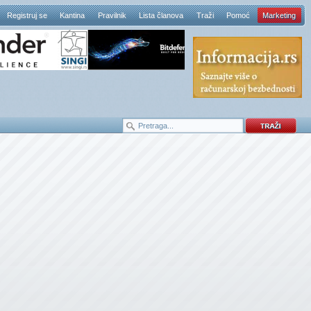
Registruj se
Kantina
Pravilnik
Lista članova
Traži
Pomoć
Marketing