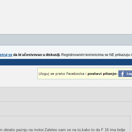
struj se
da bi učestvovao u diskusiji.
Registrovanim korisnicima se NE prikazuju 
m obratio paznju na motor.Zaleteo sam se na to,kako to da F 16 ima bolje