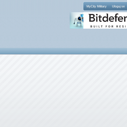
MyCity Military
Uloguj se