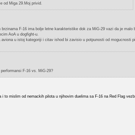
e od Miga 29.Moj privid.
m brzinama F-16 ima bolje letne karakteristike dok za MiG-29 vazi da je malo b
ecim AoA u dogfight-u.
viona u istoj kategoriji i citav ishod bi zavisio u potpunosti od mogucnosti pi
zi performansi F-16 vs. MiG-29?
 i to mislim od nemackih pilota u njihovim duelima sa F-16 na Red Flag vezbi 