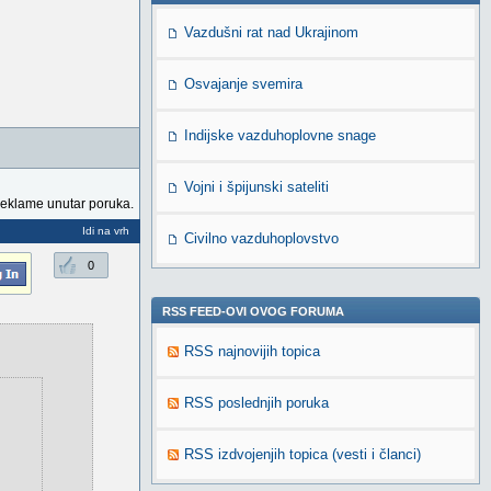
Vazdušni rat nad Ukrajinom
Osvajanje svemira
Indijske vazduhoplovne snage
Vojni i špijunski sateliti
reklame unutar poruka.
Idi na vrh
Civilno vazduhoplovstvo
0
RSS FEED-OVI OVOG FORUMA
RSS najnovijih topica
RSS poslednjih poruka
RSS izdvojenjih topica (vesti i članci)