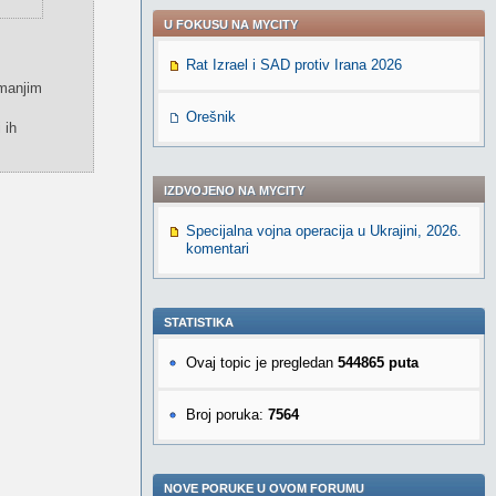
U FOKUSU NA MYCITY
Rat Izrael i SAD protiv Irana 2026
 manjim
Orešnik
 ih
IZDVOJENO NA MYCITY
Specijalna vojna operacija u Ukrajini, 2026.
komentari
STATISTIKA
Ovaj topic je pregledan
544865 puta
Broj poruka:
7564
NOVE PORUKE U OVOM FORUMU