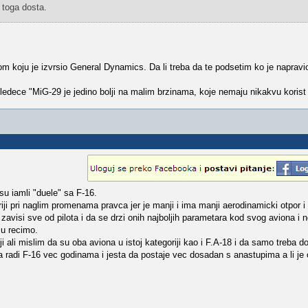
 toga dosta.
zom koju je izvrsio General Dynamics. Da li treba da te podsetim ko je naprav
sledece "MiG-29 je jedino bolji na malim brzinama, koje nemaju nikakvu koris
su iamli "duele" sa F-16.
triji pri naglim promenama pravca jer je manji i ima manji aerodinamicki otpor i k
t zavisi sve od pilota i da se drzi onih najboljih parametara kod svog aviona i 
su recimo.
ali mislim da su oba aviona u istoj kategoriji kao i F.A-18 i da samo treba d
 radi F-16 vec godinama i jesta da postaje vec dosadan s anastupima a li je o