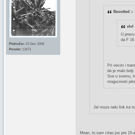
Besotted ::
vlvl 
U pravu
da F 16
Pridružio:
23 Dec 2006
Poruke:
12671
Pri vecim i tra
da je malo bolji
Sve u svemu, tu 
mogucnosti pilot
Jel moze neki link ka t
Mean, to sam citao jos pre 15-a