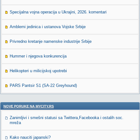
Specijalna vojna operacija u Ukrajini, 2026. komentari
Amblemi jedinica i ustanova Vojske Srbije
Privredno kretanje namenske industrije Srbije
Hummer i njegova konkurencija
Helikopteri u milicijskoj upotrebi
PARS Pantsir S1 (SA-22 Greyhound)
NOVE PORUKE NA MYCITY.RS
Zanimljivi i smešni statusi sa Twittera,Facebooka i ostalih soc.
mreža
Kako nauciti japanski?