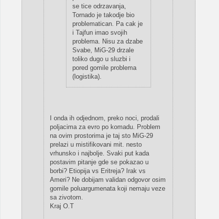
se tice odrzavanja,
Tornado je takodje bio
problematican. Pa cak je
i Tajfun imao svojih
problema. Nisu za dzabe
Svabe, MiG-29 drzale
toliko dugo u sluzbi i
pored gomile problema
(logistika).
I onda ih odjednom, preko noci, prodali
poljacima za evro po komadu. Problem
na ovim prostorima je taj sto MiG-29
prelazi u mistifikovani mit. nesto
vrhunsko i najbolje. Svaki put kada
postavim pitanje gde se pokazao u
borbi? Etiopija vs Eritreja? Irak vs
Ameri? Ne dobijam validan odgovor osim
gomile poluargumenata koji nemaju veze
sa zivotom.
Kraj O.T