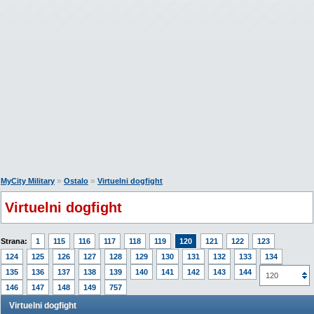
»
»
MyCity Military
Ostalo
Virtuelni dogfight
Virtuelni dogfight
Strana:
1
115
116
117
118
119
120
121
122
123
124
125
126
127
128
129
130
131
132
133
134
135
136
137
138
139
140
141
142
143
144
145
120
146
147
148
149
757
Virtuelni dogfight