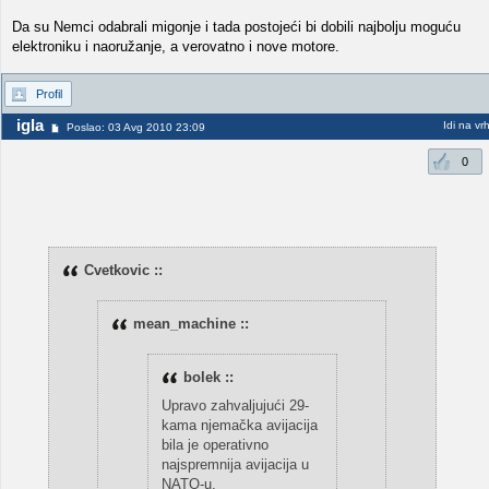
Da su Nemci odabrali migonje i tada postojeći bi dobili najbolju moguću
elektroniku i naoružanje, a verovatno i nove motore.
Profil
igla
Idi na vr
Poslao: 03 Avg 2010 23:09
0
Cvetkovic ::
mean_machine ::
bolek ::
Upravo zahvaljujući 29-
kama njemačka avijacija
bila je operativno
najspremnija avijacija u
NATO-u.