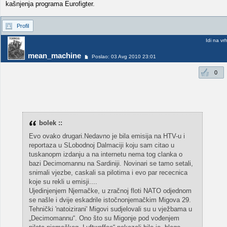
kašnjenja programa Eurofigter.
Profil
Idi na vr
mean_machine
Poslao: 03 Avg 2010 23:01
0
bolek ::
Evo ovako drugari.Nedavno je bila emisija na HTV-u i
reportaza u SLobodnoj Dalmaciji koju sam citao u
tuskanopm izdanju a na internetu nema tog clanka o
bazi Decimomannu na Sardiniji. Novinari se tamo setali,
snimali vjezbe, caskali sa pilotima i evo par rececnica
koje su rekli u emisji....
Ujedinjenjem Njemačke, u zračnoj floti NATO odjednom
se našle i dvije eskadrile istočnonjemačkim Migova 29.
Tehnički 'natoizirani' Migovi sudjelovali su u vježbama u
„Decimomannu“. Ono što su Migonje pod vođenjem