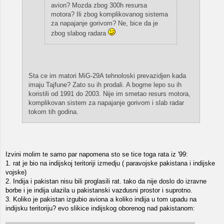
avion? Mozda zbog 300h resursa
motora? Ili zbog komplikovanog sistema
za napajanje gorivom? Ne, bice da je
zbog slabog radara
Sta ce im matori MiG-29A tehnoloski prevazidjen kada
imaju Tajfune? Zato su ih prodali. A bogme lepo su ih
koristili od 1991 do 2003. Nije im smetao resurs motora,
komplikovan sistem za napajanje gorivom i slab radar
tokom tih godina.
Izvini molim te samo par napomena sto se tice toga rata iz '99:
1. rat je bio na indijskoj teritoriji izmedju ( paravojske pakistana i indijske
vojske)
2. Indija i pakistan nisu bili proglasili rat. tako da nije doslo do izravne
borbe i je indija ulazila u pakistanski vazdusni prostor i suprotno.
3. Koliko je pakistan izgubio aviona a koliko indija u tom upadu na
indijsku teritoriju? evo slikice indijskog oborenog nad pakistanom: