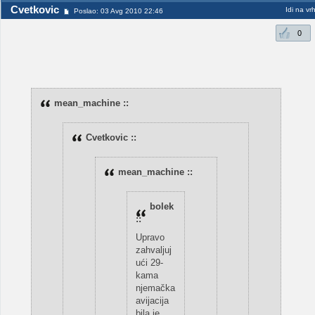
Cvetkovic
Idi na vr
Poslao: 03 Avg 2010 22:46
0
mean_machine ::
Cvetkovic ::
mean_machine ::
bolek
::
Upravo
zahvaljuj
ući 29-
kama
njemačka
avijacija
bila je