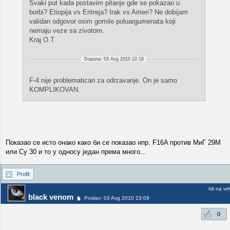
Svaki put kada postavim pitanje gde se pokazao u
borbi? Etiopija vs Eritreja? Irak vs Ameri? Ne dobijam
validan odgovor osim gomile poluargumenata koji
nemaju veze sa zivotom.
Kraj O.T
Dopuna: 03 Avg 2010 22:18
F-4 nije problematican za odrzavanje. On je samo
KOMPLIKOVAN.
Показао се исто онако како би се показао нпр. F16A против МиГ 29М
или Су 30 и то у односу један према много...
Profil
Idi na vr
black venom
Poslao: 03 Avg 2010 23:09
0