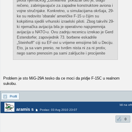
pilota njemačkog „Luftwaffea“ pokazali bilo je, blago
rečeno, zabrinjavajuće za zapadne konstruktore aviona i
vojne stručnjake. Konkretno, u simulacijama okršaja, 29-
ke su redovito 'obarale' američke F-15 u čijim su
kokpitima sjedili vrhunski izraelski piloti. Zbog takvihi 29-
ki njemačka avijacija bila je operativno najspremnija
avijacija u NATO-u. Ovu zadnju recenicu izrekao je Gerd
Estendorfer, zapovjednik 73. borbene eskadrile
„Steinhoff“ ciji su EF-ovi u vrijeme emsijime bili u Deciju.
Eto, ja sa vam prenio, ne tvrdim nista ni za ni protiv,
nego samo prenosim pa sami zakljucite i procijenite
Problem je sto MiG-29A tesko da ce moci da pridje F-15C u realnom
sukobu.
Profil
Idi na vr
aramis s
Poslao: 03 Avg 2010 23:07
0