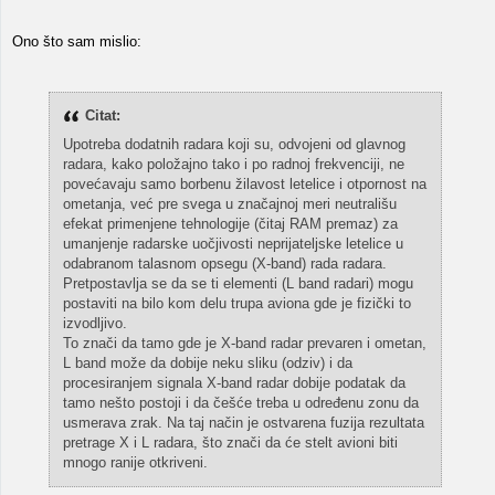
Ono što sam mislio:
Citat:
Upotreba dodatnih radara koji su, odvojeni od glavnog
radara, kako položajno tako i po radnoj frekvenciji, ne
povećavaju samo borbenu žilavost letelice i otpornost na
ometanja, već pre svega u značajnoj meri neutrališu
efekat primenjene tehnologije (čitaj RAM premaz) za
umanjenje radarske uočjivosti neprijateljske letelice u
odabranom talasnom opsegu (X-band) rada radara.
Pretpostavlja se da se ti elementi (L band radari) mogu
postaviti na bilo kom delu trupa aviona gde je fizički to
izvodljivo.
To znači da tamo gde je X-band radar prevaren i ometan,
L band može da dobije neku sliku (odziv) i da
procesiranjem signala X-band radar dobije podatak da
tamo nešto postoji i da češće treba u određenu zonu da
usmerava zrak. Na taj način je ostvarena fuzija rezultata
pretrage X i L radara, što znači da će stelt avioni biti
mnogo ranije otkriveni.