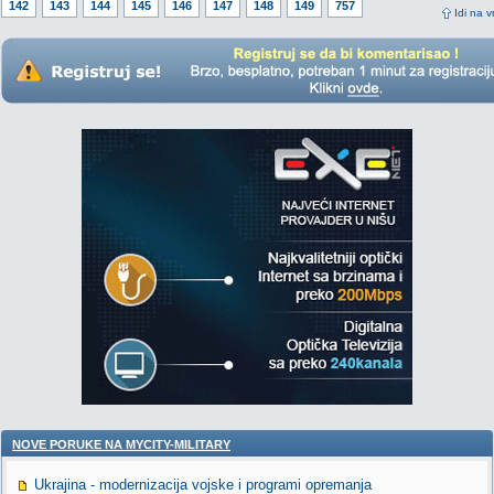
142
143
144
145
146
147
148
149
757
Idi na v
NOVE PORUKE NA MYCITY-MILITARY
Ukrajina - modernizacija vojske i programi opremanja