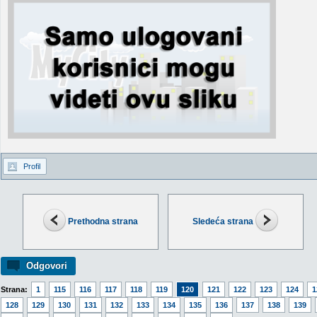
Profil
Prethodna strana
Sledeća strana
Odgovori
Strana:
1
115
116
117
118
119
120
121
122
123
124
1
128
129
130
131
132
133
134
135
136
137
138
139