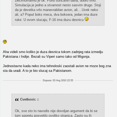
Decimomannu je ok. Puno suncanih dana, dobro vino.
Simulacija je jedno a stvarnost nesto sasvim drugo. Stoji
da je devetka vrlo manevrabilan avion, ali....Uvek neko
ali, a? Poput boks meca, dva boksera, jedan ima duze
ruke. U ovom slucaju, F-16 ima duzu desnicu
Aha videli smo koliko je duza desnica tokom zadnjeg rata izmedju
Pakistana i Indije. Bezali su Viperi samo tako od Migonja.
Jednostavno kada neko ima tehnoloski zaostali avion ne moze bog zna
sta da uradi. A to je bio slucaj sa Pakistanom.
Dopuna: 03 Avg 2010 22:55
Cvetkovic ::
Ok, sve sto to navodis nije dovoljan argument da bi se
tom sporetu posvetilo ovoliko stranica. Zasto su ih