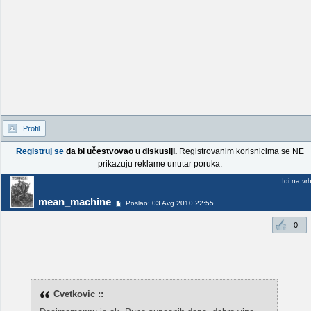
Profil
Registruj se
da bi učestvovao u diskusiji.
Registrovanim korisnicima se NE
prikazuju reklame unutar poruka.
Idi na vr
mean_machine
Poslao: 03 Avg 2010 22:55
0
Cvetkovic ::