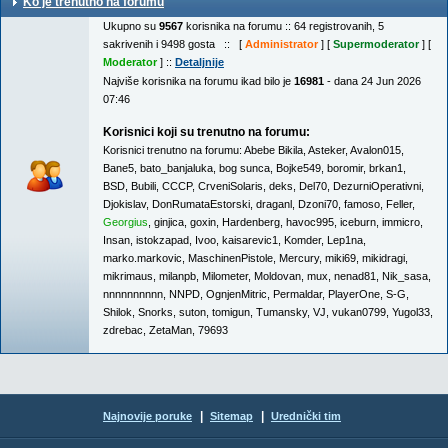
Ko je trenutno na forumu
Ukupno su
9567
korisnika na forumu :: 64 registrovanih, 5
sakrivenih i 9498 gosta :: [
Administrator
] [
Supermoderator
] [
Moderator
] ::
Detaljnije
Najviše korisnika na forumu ikad bilo je
16981
- dana 24 Jun 2026
07:46
Korisnici koji su trenutno na forumu:
Korisnici trenutno na forumu:
Abebe Bikila
,
Asteker
,
Avalon015
,
Bane5
,
bato_banjaluka
,
bog sunca
,
Bojke549
,
boromir
,
brkan1
,
BSD
,
Bubili
,
CCCP
,
CrveniSolaris
,
deks
,
Del70
,
DezurniOperativni
,
Djokislav
,
DonRumataEstorski
,
draganl
,
Dzoni70
,
famoso
,
Feller
,
Georgius
,
ginjica
,
goxin
,
Hardenberg
,
havoc995
,
iceburn
,
immicro
,
Insan
,
istokzapad
,
Ivoo
,
kaisarevic1
,
Komder
,
Lep1na
,
marko.markovic
,
MaschinenPistole
,
Mercury
,
miki69
,
mikidragi
,
mikrimaus
,
milanpb
,
Milometer
,
Moldovan
,
mux
,
nenad81
,
Nik_sasa
,
nnnnnnnnnn
,
NNPD
,
OgnjenMitric
,
Permaldar
,
PlayerOne
,
S-G
,
Shilok
,
Snorks
,
suton
,
tomigun
,
Tumansky
,
VJ
,
vukan0799
,
Yugol33
,
zdrebac
,
ZetaMan
,
79693
|
|
Najnovije poruke
Sitemap
Urednički tim