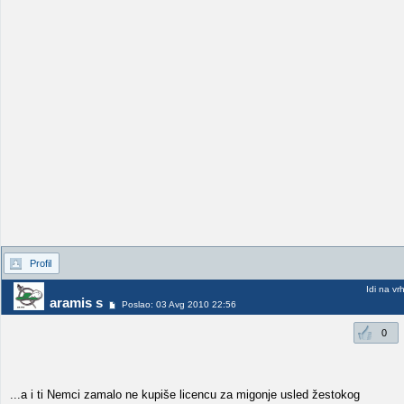
Profil
Idi na vr
aramis s
Poslao: 03 Avg 2010 22:56
0
...a i ti Nemci zamalo ne kupiše licencu za migonje usled žestokog