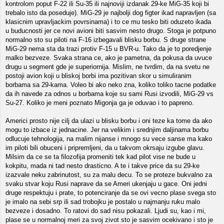
kontrolom poput F-22 ili Su-35 ili najnoviji izdanak 29-ke MiG-35 koji bi
trebalo isto da poseduje). MiG-29 je najbolji dog figter ikad napravljen (sa
klasicnim upravljackim povrsinama) i to ce mu tesko biti oduzeto ikada
u buducnosti jer ce novi avioni biti sasvim nesto drugo. Stoga je potpuno
normalno sto su piloti na F-16 izbegavali blisku borbu. S druge strane
MiG-29 nema sta da trazi protiv F-15 u BVR-u. Tako da je to poredjenje
malko bezveze. Svaka strana ce, ako je pametna, da pokusa da uvuce
drugu u segment gde je superiornija. Mislim, ne tvrdim, da na svetu ne
postoji avion koji u bliskoj borbi ima pozitivan skor u simuliranim
borbama sa 29-kama. Voleo bi ako neko zna, koliko toliko tacne podatke
da ih navede za odnos u borbama koje su sami Rusi izvodili, MiG-29 vs
Su-27. Koliko je meni poznato Migonja ga je oduvao i to papreno.
Americi prosto nije cilj da ulazi u blisku borbu i oni teze ka tome da ako
mogu to izbace iz jednacine. Jer na velikim i srednjim daljinama borbu
odlucuje tehnologija, na malim nijanse i mnogo su vece sanse ma kako
im piloti bili obuceni i pripremljeni, da u takvom okrsaju izgube glavu.
Milsim da ce se ta filozofija promeniti tek kad pilot vise ne bude u
kokpitu, mada ni tad nesto drasticno. A te i takve price da su 29-ke
izazvale neku zabrinutost, su za malu decu. To se proteze bukvalno za
svaku stvar koju Rusi naprave da se Ameri ukenjaju u gace. Oni jedni
druge respektuju i prate, to potenciranje da se ovi vecno plase svega sto
je imalo na sebi srp ili sad trobojku je postalo u najmanju ruku malo
bezveze i dosadno. To ratovi do sad nisu pokazali. Ljudi su, kao i mi,
plase se u normalnoj meri za svoj zivot sto je sasvim ocekivano i sto je