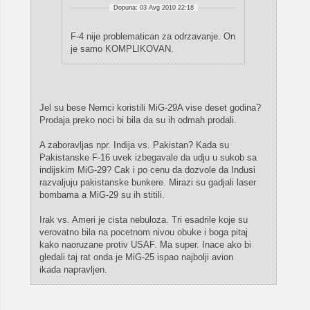
Dopuna: 03 Avg 2010 22:18
F-4 nije problematican za odrzavanje. On
je samo KOMPLIKOVAN.
Jel su bese Nemci koristili MiG-29A vise deset godina?
Prodaja preko noci bi bila da su ih odmah prodali.
A zaboravljas npr. Indija vs. Pakistan? Kada su
Pakistanske F-16 uvek izbegavale da udju u sukob sa
indijskim MiG-29? Cak i po cenu da dozvole da Indusi
razvaljuju pakistanske bunkere. Mirazi su gadjali laser
bombama a MiG-29 su ih stitili.
Irak vs. Ameri je cista nebuloza. Tri esadrile koje su
verovatno bila na pocetnom nivou obuke i boga pitaj
kako naoruzane protiv USAF. Ma super. Inace ako bi
gledali taj rat onda je MiG-25 ispao najbolji avion
ikada napravljen.