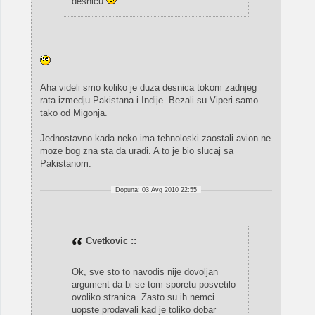
desnicu
Aha videli smo koliko je duza desnica tokom zadnjeg
rata izmedju Pakistana i Indije. Bezali su Viperi samo
tako od Migonja.
Jednostavno kada neko ima tehnoloski zaostali avion ne
moze bog zna sta da uradi. A to je bio slucaj sa
Pakistanom.
Dopuna: 03 Avg 2010 22:55
Cvetkovic ::
Ok, sve sto to navodis nije dovoljan
argument da bi se tom sporetu posvetilo
ovoliko stranica. Zasto su ih nemci
uopste prodavali kad je toliko dobar