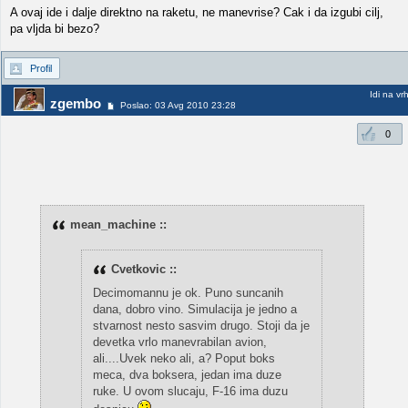
A ovaj ide i dalje direktno na raketu, ne manevrise? Cak i da izgubi cilj,
pa vljda bi bezo?
Profil
Idi na vr
zgembo
Poslao: 03 Avg 2010 23:28
0
mean_machine ::
Cvetkovic ::
Decimomannu je ok. Puno suncanih
dana, dobro vino. Simulacija je jedno a
stvarnost nesto sasvim drugo. Stoji da je
devetka vrlo manevrabilan avion,
ali....Uvek neko ali, a? Poput boks
meca, dva boksera, jedan ima duze
ruke. U ovom slucaju, F-16 ima duzu