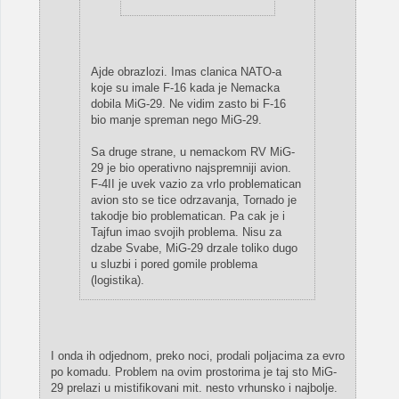
Ajde obrazlozi. Imas clanica NATO-a
koje su imale F-16 kada je Nemacka
dobila MiG-29. Ne vidim zasto bi F-16
bio manje spreman nego MiG-29.
Sa druge strane, u nemackom RV MiG-
29 je bio operativno najspremniji avion.
F-4II je uvek vazio za vrlo problematican
avion sto se tice odrzavanja, Tornado je
takodje bio problematican. Pa cak je i
Tajfun imao svojih problema. Nisu za
dzabe Svabe, MiG-29 drzale toliko dugo
u sluzbi i pored gomile problema
(logistika).
I onda ih odjednom, preko noci, prodali poljacima za evro
po komadu. Problem na ovim prostorima je taj sto MiG-
29 prelazi u mistifikovani mit. nesto vrhunsko i najbolje.