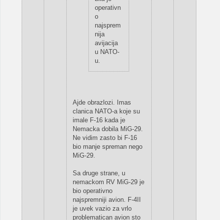
operativn
o
najsprem
nija
avijacija
u NATO-
u.
Ajde obrazlozi. Imas
clanica NATO-a koje su
imale F-16 kada je
Nemacka dobila MiG-29.
Ne vidim zasto bi F-16
bio manje spreman nego
MiG-29.
Sa druge strane, u
nemackom RV MiG-29 je
bio operativno
najspremniji avion. F-4II
je uvek vazio za vrlo
problematican avion sto