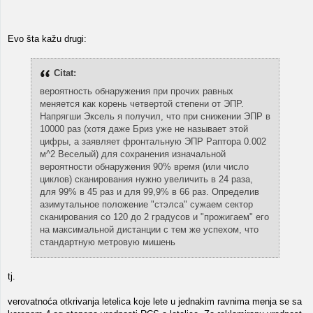
Evo šta kažu drugi:
Citat:
вероятность обнаружения при прочих равных
меняется как корень четвертой степени от ЭПР.
Напрягши Эксель я получил, что при снижении ЭПР в
10000 раз (хотя даже Бриз уже не называет этой
цифры, а заявляет фронтальную ЭПР Раптора 0.002
м^2 Веселый) для сохранения изначальной
вероятности обнаружения 90% время (или число
циклов) сканирования нужно увеличить в 24 раза,
для 99% в 45 раз и для 99,9% в 66 раз. Определив
азимутальное положение "стэлса" сужаем сектор
сканирования со 120 до 2 градусов и "прожигаем" его
на максимальной дистанции с тем же успехом, что
стандартную метровую мишень
tj.
verovatnoća otkrivanja letelica koje lete u jednakim ravnima menja se sa