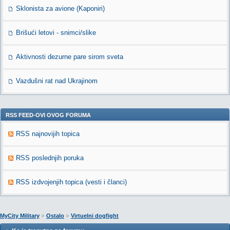
Sklonista za avione (Kaponiri)
Brišući letovi - snimci/slike
Aktivnosti dezurne pare sirom sveta
Vazdušni rat nad Ukrajinom
RSS FEED-OVI OVOG FORUMA
RSS najnovijih topica
RSS poslednjih poruka
RSS izdvojenjih topica (vesti i članci)
»
»
MyCity Military
Ostalo
Virtuelni dogfight