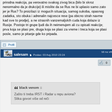
prirodna reakcija, pa verovatno svakog zivog bica (bilo bi skroz
nenormalno da je drukcije) ili mislite da se Rus ne bi uplasio samo zato
jer je Rus? To proizilazi iz mogucih situacija, samog sukoba, opasnog
zadatka, sto obuka i adrenalin najcesce rese (pa obicno strah navrne
kad sve to prodje), a ne strasnih vanzemaljskih cuda koja dolaze iz
Rusije. Postoje tri grupe ljudi da ih neimenujem ali cu opisati reakcije;
prva koja se plasi pre, druga koja se plasi za vreme i treca koja se plasi
posle, samo je pitanje gde ko pripada.
Profil
Idi na vr
salesam
Poslao: 03 Avg 2010 23:24
0
black venom ::
Zašto ti treba IRST i Radar u repu aviona?
Slika govori više od reči