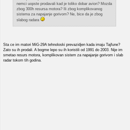
nemci uopste prodavali kad je toliko dobar avion? Mozda
zbog 300h resursa motora? Ili zbog komplikovanog
sistema za napajanje gorivom? Ne, bice da je zbog
slabog radara
Sta ce im matori MiG-29A tehnoloski prevazidjen kada imaju Tajfune?
Zato su ih prodali. A bogme lepo su ih koristili od 1991 do 2003. Nije im
smetao resurs motora, komplikovan sistem za napajanje gorivom i slab
radar tokom tih godina.