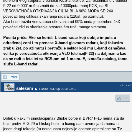
korenom 4-og stepena vrednosti RCS-a letelice. Za reklamiranu vrednost
F-22 od 0.0001m što znači da za 10000puta manj RCS, da BI
VEROVATNOĆA OTKRIVANJA CILJA BILA 90% MORA SE 24X
povećati broj ciklusa skaniranja radara (120st. po azimutu).
Ako bi se tražila verovatoća otkrivanja od 99% onda je potrebno 45X
povećati ciklus skaniranja prostora što troši mnogo vremena.
Poenta priče: Ako se koristi L-band radar koji dobije impuls u
određenoj zoni i to prenese X-band glavnom radaru, koji fokusira
zrak u 2st. po azimutu i pretražuje sektor koji mu L-band označava,
velika je verovatnoća otkrivanja VLO letelice(F-22) na daljinama kao
da se radi o letelici sa RCS-om od 1 metra. E, između ostalog, tome
služe L-band radari.
Profil
Idi na vr
salesam
Poslao: 03 Avg 2010 23:13
0
Bolek u kakvim simulacijama? Bliske borbe ili BVR? F-15 nema sta da
trazi protiv MiG-29 u bliskoj borbi, a licnog sam uverenja da nema ni
jedan drugi takodje (tu neracunam najnovije aparate opremljene sa TV