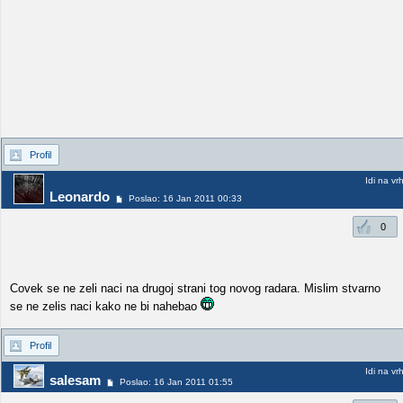
Profil
Idi na vr
Leonardo
Poslao: 16 Jan 2011 00:33
0
Covek se ne zeli naci na drugoj strani tog novog radara. Mislim stvarno
se ne zelis naci kako ne bi nahebao
Profil
Idi na vr
salesam
Poslao: 16 Jan 2011 01:55