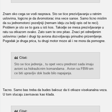
Znam oko cega se vodi rasprava. Sto se tice prezivljavanja u ratnim
uslovima, logicno je da dvomotorac ima vece sanse. Samo licno mislim
da su jednomotorci pozeljniji (nemam ideju za bolji opis od te reci).
Problem je sto se to gura u isti kos. Takodje se mesa prezivljavanje u
ratu sa otkazom ovako. Zato sam te ono pitao. Znaci pri odredjenim
uslovima i jedan i drugi tip aviona dozvoljavaju prinudno prizemljenje.
Pogodak je druga prica, tu drugi motor moze ali i ne mora da pomogne.
Citat:
Sto se tice jedrenja , tu opet vecu prednost sada imaju
avioni sa hidraulicnim komandama . Avion sa FBW-om
ce biti upravljiv dok bude bilo napajanja.
Tacno. Samo bas treba da budes baksuz da ti otkaze visekanalna veza.
U tom slucaju zavrsavas kao klada.
Citat: