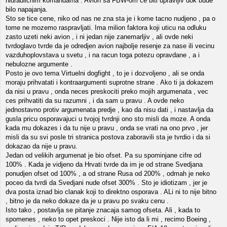
hidraulicnim komandama . Avion sa FBW-om ce biti upravljiv dok bude
bilo napajanja.
Sto se tice cene, niko od nas ne zna sta je i kome tacno nudjeno , pa o
tome ne mozemo raspravljati. Ima milion faktora koji uticu na odluku
zasto uzeti neki avion , i ni jedan nije zanemarljiv , ali ovde neki
tvrdoglavo tvrde da je odredjen avion najbolje resenje za nase ili vecinu
vazduhoplovstava u svetu , i na racun toga potezu opravdane , a i
nebulozne argumente .
Posto je ovo tema Virtuelni dogfight , to je i dozvoljeno , ali se onda
moraju prihvatati i kontraargumenti suprotne strane . Ako ti ja dokazem
da nisi u pravu , onda neces preskociti preko mojih argumenata , vec
ces prihvatiti da su razumni , i da sam u pravu . A ovde neko
jednostavno protiv argumenata predje , kao da nisu dati , i nastavlja da
gusla pricu osporavajuci u tvojoj tvrdnji ono sto misli da moze. A onda
kada mu dokazes i da tu nije u pravu , onda se vrati na ono prvo , jer
misli da su svi posle tri stranica postova zaboravili sta je tvrdio i da si
dokazao da nije u pravu.
Jedan od velikih argumenat je bio ofset. Pa su spominjane cifre od
100% . Kada je vidjeno da Hrvati tvrde da im je od strane Svedjana
ponudjen ofset od 100% , a od strane Rusa od 200% , odmah je neko
poceo da tvrdi da Svedjani nude ofset 300% . Sto je idiotizam , jer je
dva posta iznad bio clanak koji to direktno osporava . ALi ni to nije bitno
, bitno je da neko dokaze da je u pravu po svaku cenu .
Isto tako , postavlja se pitanje znacaja samog ofseta. Ali , kada to
spomenes , neko to opet preskoci . Nije isto da li mi , recimo Boeing ,