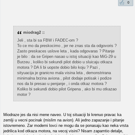
0
miodrag2 ::
Jeli , sta bi sa FBW i FADEC-om ?
To ce mo da preskocimo , jer ne znas sta da odgovoris ?
Zasto preskaces uslove leta , kada odgovaras ? Pitanje
je bilo : da se Gripen nasao u istoj situaciji kao MiG-29 u
Burzeu , koliko bi sekundi pilot dobio u sluicaju otkaza
motora ? DA li bi uopste dobio bilo koju ? Pazi ,
sityuacija je granicno mala visina leta , demonstrirana
minimalna brzina aviona , pilot dodaje potisak i podize
nos da bi presao u penjanje , i onda otkaz motora ?
Koliko bi sekundi dobio pilot Gripena , ako bi mu otkazao
motor ?
Miodraze jes da nisi mene naveo. U toj situaciji bi krenuo pravac ka
zemlji u vecni pocinak (mislim na avion). Ali jedno zapazanje i pitanje
istovremeno. Zar moderni lovci ne mogu da se ponasaju kao neka vrsta
jedrilica kod otkaza motora, na vecoj visini? Nisam zapamtio detalje,