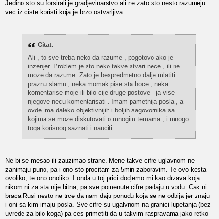
Jedino sto su forsirali je gradjevinarstvo ali ne zato sto nesto razumeju
vec iz ciste koristi koja je brzo ostvarljiva.
Citat:
Ali , to sve treba neko da razume , pogotovo ako je
inzenjer. Problem je sto neko takve stvari nece , ili ne
moze da razume. Zato je bespredmetno dalje mlatiti
praznu slamu , neka momak pise sta hoce , neka
komentarise moje ili bilo cije druge postove , ja vise
njegove necu komentarisati . Imam pametnija posla , a
ovde ima daleko objektivnijih i boljih sagovornika sa
kojima se moze diskutovati o mnogim temama , i mnogo
toga korisnog saznati i nauciti .
Ne bi se mesao ili zauzimao strane. Mene takve cifre uglavnom ne
zanimaju puno, pa i ono sto procitam za 5min zaboravim. Te ovo kosta
ovoliko, te ono onoliko. I onda u toj prici dodjemo mi kao drzava koja
nikom ni za sta nije bitna, pa sve pomenute cifre padaju u vodu. Cak ni
braca Rusi nesto ne trce da nam daju ponudu koja se ne odbija jer znaju
i oni sa kim imaju posla. Sve cifre su ugalvnom na granici lupetanja (bez
uvrede za bilo koga) pa ces primetiti da u takvim raspravama jako retko