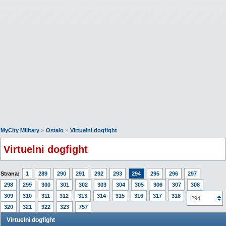
»
»
MyCity Military
Ostalo
Virtuelni dogfight
Virtuelni dogfight
Strana:
1
289
290
291
292
293
294
295
296
297
298
299
300
301
302
303
304
305
306
307
308
309
310
311
312
313
314
315
316
317
318
319
294
320
321
322
323
757
Virtuelni dogfight