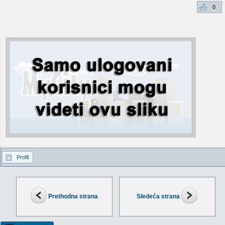
0
Profil
Prethodna strana
Sledeća strana