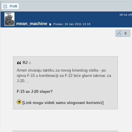
Profil
Idi na vr
mean_machine
Poslao: 16 Jan 2011 13:16
0
RJ ::
Ameri stvaraju taktiku za novog kineskog stelta - po
njima F-15 u kombinaciji sa F-22 biće glavni takmac za
J-20....
F-15 as J-20 slayer?
[Link mogu videti samo ulogovani korisnici]