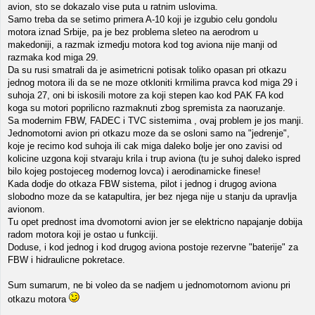
avion, sto se dokazalo vise puta u ratnim uslovima.
Samo treba da se setimo primera A-10 koji je izgubio celu gondolu
motora iznad Srbije, pa je bez problema sleteo na aerodrom u
makedoniji, a razmak izmedju motora kod tog aviona nije manji od
razmaka kod miga 29.
Da su rusi smatrali da je asimetricni potisak toliko opasan pri otkazu
jednog motora ili da se ne moze otkloniti krmilima pravca kod miga 29 i
suhoja 27, oni bi iskosili motore za koji stepen kao kod PAK FA kod
koga su motori poprilicno razmaknuti zbog spremista za naoruzanje.
Sa modernim FBW, FADEC i TVC sistemima , ovaj problem je jos manji.
Jednomotorni avion pri otkazu moze da se osloni samo na "jedrenje",
koje je recimo kod suhoja ili cak miga daleko bolje jer ono zavisi od
kolicine uzgona koji stvaraju krila i trup aviona (tu je suhoj daleko ispred
bilo kojeg postojeceg modernog lovca) i aerodinamicke finese!
Kada dodje do otkaza FBW sistema, pilot i jednog i drugog aviona
slobodno moze da se katapultira, jer bez njega nije u stanju da upravlja
avionom.
Tu opet prednost ima dvomotorni avion jer se elektricno napajanje dobija
radom motora koji je ostao u funkciji.
Doduse, i kod jednog i kod drugog aviona postoje rezervne "baterije" za
FBW i hidraulicne pokretace.
Sum sumarum, ne bi voleo da se nadjem u jednomotornom avionu pri
otkazu motora