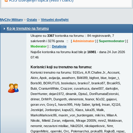
RSS izdvojenjih topica (vesti i članci)
»
»
MyCity Military
Ostalo
Virtuelni dogfight
Ko je trenutno na forumu
Ukupno su
3367
korisnika na forumu :: 84 registrovanih, 7
sakrivenih i 3276 gosta :: [
Administrator
] [
Supermoderator
] [
Moderator
] ::
Detaljnije
Najviše korisnika na forumu ikad bilo je
16981
- dana 24 Jun 2026
07:46
Korisnici koji su trenutno na forumu:
Korisnici trenutno na forumu:
9191vs
,
A.R.Chafee.Jr.
,
Account
,
Akiro
,
Apok
,
avijacija
,
awathorn
,
BAKI89
,
bigfoot
,
blue
,
bojan_t
,
Boris90
,
BORUTUS
,
boskelazo
,
branko7
,
branko87
,
BrcakRS
,
Bubi
,
CraniumWhite
,
Crazzer
,
cuvarkuca
,
dane007
,
darkojbn
,
DeerHunter
,
dejan1972
,
dinamik
,
Djota1
,
DonRumataEstorski
,
drimer
,
DrMrPr
,
Dungorth
,
elenemste
,
feanor
,
fićo32
,
gajasvi
,
goran.vvv
,
Goxy1
,
havoc995
,
Holy Saber
,
Igritelj
,
Insan
,
IQ116
,
Jezekijel
,
Jonbonjovi
,
kaput21
,
Klass
,
luka35
,
Malik
,
MarkoMarkovic86
,
maxim_von_burdengate
,
miki kv
,
Milan A.
Nikolic
,
Miletić Zoran
,
miljannis
,
Mirage 2000N
,
mnn2
,
Moldovan
,
nenomir
,
nezavisni mislilac
,
Niki2024
,
nikolapetkovic
,
Nmr
,
OgnjenMitric
,
operniki
,
Orc
,
Polemarchoi
,
proka89
,
RajkoB
,
repac
,