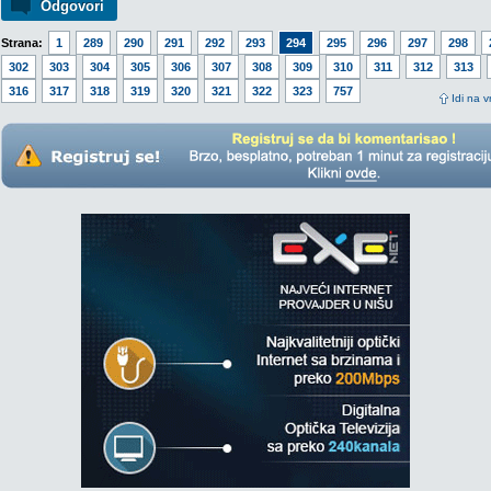
Odgovori
Strana:
1
289
290
291
292
293
294
295
296
297
298
302
303
304
305
306
307
308
309
310
311
312
313
316
317
318
319
320
321
322
323
757
Idi na v