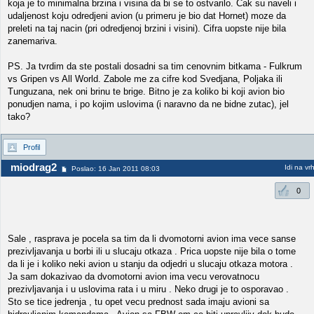
koja je to minimalna brzina i visina da bi se to ostvarilo. Cak su naveli i
udaljenost koju odredjeni avion (u primeru je bio dat Hornet) moze da
preleti na taj nacin (pri odredjenoj brzini i visini). Cifra uopste nije bila
zanemariva.
PS. Ja tvrdim da ste postali dosadni sa tim cenovnim bitkama - Fulkrum
vs Gripen vs All World. Zabole me za cifre kod Svedjana, Poljaka ili
Tunguzana, nek oni brinu te brige. Bitno je za koliko bi koji avion bio
ponudjen nama, i po kojim uslovima (i naravno da ne bidne zutac), jel
tako?
Profil
miodrag2
Idi na vr
Poslao: 16 Jan 2011 08:03
0
Sale , rasprava je pocela sa tim da li dvomotorni avion ima vece sanse
prezivljavanja u borbi ili u slucaju otkaza . Prica uopste nije bila o tome
da li je i koliko neki avion u stanju da odjedri u slucaju otkaza motora .
Ja sam dokazivao da dvomotorni avion ima vecu verovatnocu
prezivljavanja i u uslovima rata i u miru . Neko drugi je to osporavao .
Sto se tice jedrenja , tu opet vecu prednost sada imaju avioni sa