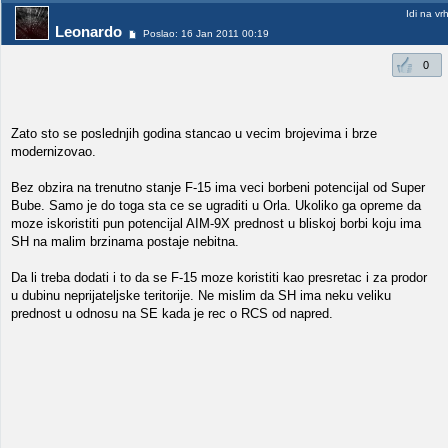
Idi na vr
Leonardo
Poslao: 16 Jan 2011 00:19
0
Zato sto se poslednjih godina stancao u vecim brojevima i brze
modernizovao.
Bez obzira na trenutno stanje F-15 ima veci borbeni potencijal od Super
Bube. Samo je do toga sta ce se ugraditi u Orla. Ukoliko ga opreme da
moze iskoristiti pun potencijal AIM-9X prednost u bliskoj borbi koju ima
SH na malim brzinama postaje nebitna.
Da li treba dodati i to da se F-15 moze koristiti kao presretac i za prodor
u dubinu neprijateljske teritorije. Ne mislim da SH ima neku veliku
prednost u odnosu na SE kada je rec o RCS od napred.