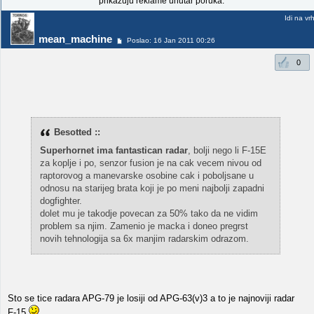
prikazuju reklame unutar poruka.
Idi na vr
mean_machine
Poslao: 16 Jan 2011 00:26
0
Besotted ::
Superhornet ima fantastican radar
, bolji nego li F-15E
za koplje i po, senzor fusion je na cak vecem nivou od
raptorovog a manevarske osobine cak i poboljsane u
odnosu na starijeg brata koji je po meni najbolji zapadni
dogfighter.
dolet mu je takodje povecan za 50% tako da ne vidim
problem sa njim. Zamenio je macka i doneo pregrst
novih tehnologija sa 6x manjim radarskim odrazom.
Sto se tice radara APG-79 je losiji od APG-63(v)3 a to je najnoviji radar
F-15