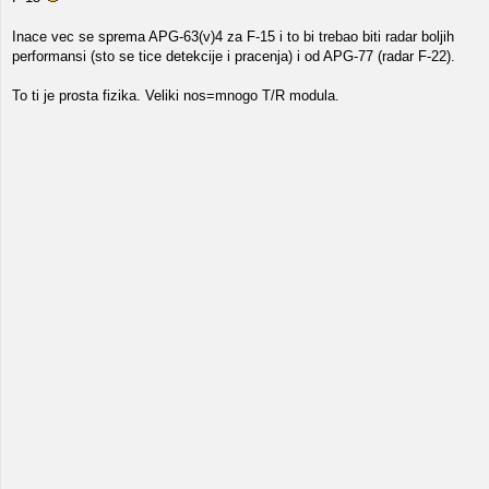
Inace vec se sprema APG-63(v)4 za F-15 i to bi trebao biti radar boljih
performansi (sto se tice detekcije i pracenja) i od APG-77 (radar F-22).
To ti je prosta fizika. Veliki nos=mnogo T/R modula.