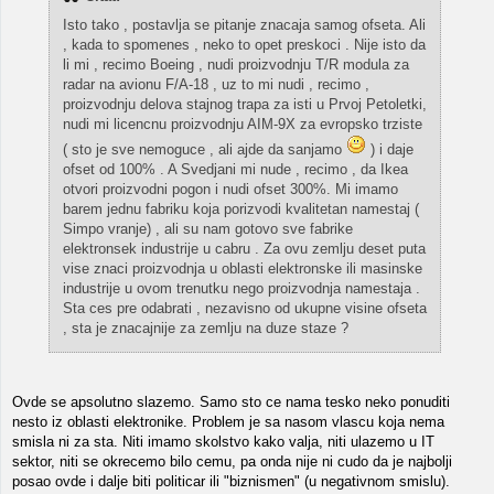
Isto tako , postavlja se pitanje znacaja samog ofseta. Ali
, kada to spomenes , neko to opet preskoci . Nije isto da
li mi , recimo Boeing , nudi proizvodnju T/R modula za
radar na avionu F/A-18 , uz to mi nudi , recimo ,
proizvodnju delova stajnog trapa za isti u Prvoj Petoletki,
nudi mi licencnu proizvodnju AIM-9X za evropsko trziste
( sto je sve nemoguce , ali ajde da sanjamo
) i daje
ofset od 100% . A Svedjani mi nude , recimo , da Ikea
otvori proizvodni pogon i nudi ofset 300%. Mi imamo
barem jednu fabriku koja porizvodi kvalitetan namestaj (
Simpo vranje) , ali su nam gotovo sve fabrike
elektronsek industrije u cabru . Za ovu zemlju deset puta
vise znaci proizvodnja u oblasti elektronske ili masinske
industrije u ovom trenutku nego proizvodnja namestaja .
Sta ces pre odabrati , nezavisno od ukupne visine ofseta
, sta je znacajnije za zemlju na duze staze ?
Ovde se apsolutno slazemo. Samo sto ce nama tesko neko ponuditi
nesto iz oblasti elektronike. Problem je sa nasom vlascu koja nema
smisla ni za sta. Niti imamo skolstvo kako valja, niti ulazemo u IT
sektor, niti se okrecemo bilo cemu, pa onda nije ni cudo da je najbolji
posao ovde i dalje biti politicar ili "biznismen" (u negativnom smislu).