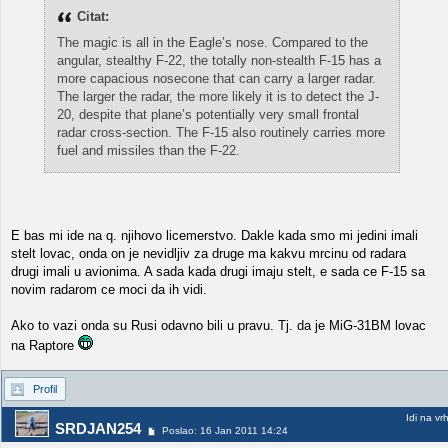
Citat:
The magic is all in the Eagle’s nose. Compared to the
angular, stealthy F-22, the totally non-stealth F-15 has a
more capacious nosecone that can carry a larger radar.
The larger the radar, the more likely it is to detect the J-
20, despite that plane’s potentially very small frontal
radar cross-section. The F-15 also routinely carries more
fuel and missiles than the F-22.
E bas mi ide na q. njihovo licemerstvo. Dakle kada smo mi jedini imali
stelt lovac, onda on je nevidljiv za druge ma kakvu mrcinu od radara
drugi imali u avionima. A sada kada drugi imaju stelt, e sada ce F-15 sa
novim radarom ce moci da ih vidi.
Ako to vazi onda su Rusi odavno bili u pravu. Tj. da je MiG-31BM lovac
na Raptore
Profil
Idi na vr
SRDJAN254
Poslao: 16 Jan 2011 14:24