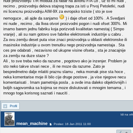
nudi proizvodnju T/R modula za radar na avionu F/A-18 , uz to mi nudi ,
recimo , proizvodnju delova stajnog trapa za isti u Prvoj Petoletki, nudi
mi licencnu proizvodnju AIM-9X za evropsko trziste ( sto je sve
nemoguce , ali ajde da sanjamo
) i daje ofset od 100% . A Svedjani
mi nude , recimo , da Ikea otvori proizvodni pogon i nudi ofset 300%. Mi
imamo barem jednu fabriku koja porizvodi kvalitetan namestaj ( Simpo
vranje) , ali su nam gotovo sve fabrike elektronsek industrije u cabru .
Za ovu zemlju deset puta vise znaci proizvodnja u oblasti elektronske ili
masinske industrije u ovom trenutku nego proizvodnja namestaja . Sta
ces pre odabrati , nezavisno od ukupne visine ofseta , sta je znacajnije
za zemlju na duze staze ?
Ali , to sve treba neko da razume , pogotovo ako je inzenjer. Problem je
sto neko takve stvari nece , ili ne moze da razume. Zato je
bespredmetno dalje mlatiti praznu slamu , neka momak pise sta hoce ,
neka komentarise moje ili bilo cije druge postove , ja vise njegove necu
komentarisati . Imam pametnija posla , a ovde ima daleko objektivnijih i
boljih sagovornika sa kojima se moze diskutovati o mnogim temama , i
mnogo toga korisnog saznati i nauciti .
Profil
Idi na vr
mean_machine
Poslao: 16 Jan 2011 11:00