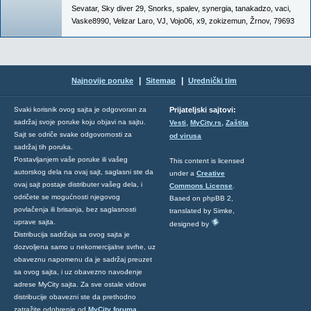
Sevatar
,
Sky diver 29
,
Snorks
,
spalev
,
synergia
,
tanakadzo
,
vaci
,
Vaske8990
,
Velizar Laro
,
VJ
,
Vojo06
,
x9
,
zokizemun
,
Žrnov
,
79693
|
|
Najnovije poruke
Sitemap
Urednički tim
Svaki korisnik ovog sajta je odgovoran za
Prijateljski sajtovi:
,
,
sadržaj svoje poruke koju objavi na sajtu.
Vesti
MyCity.rs
Zaštita
Sajt se odriče svake odgovornosti za
od virusa
sadržaj tih poruka.
Postavljanjem vaše poruke ili vašeg
This content is licensed
autorskog dela na ovaj sajt, saglasni ste da
under a
Creative
ovaj sajt postaje distributer vašeg dela, i
Commons License
.
odričete se mogućnosti njegovog
Based on phpBB 2,
povlačenja ili brisanja, bez saglasnosti
translated by Simke,
uprave sajta.
designed by
Distribucija sadržaja sa ovog sajta je
dozvoljena samo u nekomercijalne svrhe, uz
obaveznu napomenu da je sadržaj preuzet
sa ovog sajta, i uz obavezno navođenje
adrese MyCity sajta. Za sve ostale vidove
distribucije obavezni ste da prethodno
zatražite odobrenje od
MyCity foruma
.