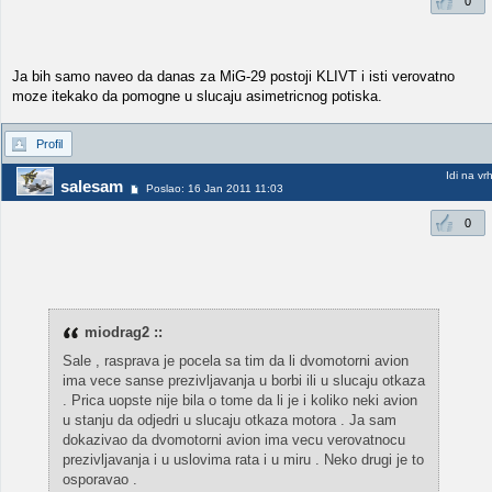
0
Ja bih samo naveo da danas za MiG-29 postoji KLIVT i isti verovatno
moze itekako da pomogne u slucaju asimetricnog potiska.
Profil
Idi na vr
salesam
Poslao: 16 Jan 2011 11:03
0
miodrag2 ::
Sale , rasprava je pocela sa tim da li dvomotorni avion
ima vece sanse prezivljavanja u borbi ili u slucaju otkaza
. Prica uopste nije bila o tome da li je i koliko neki avion
u stanju da odjedri u slucaju otkaza motora . Ja sam
dokazivao da dvomotorni avion ima vecu verovatnocu
prezivljavanja i u uslovima rata i u miru . Neko drugi je to
osporavao .