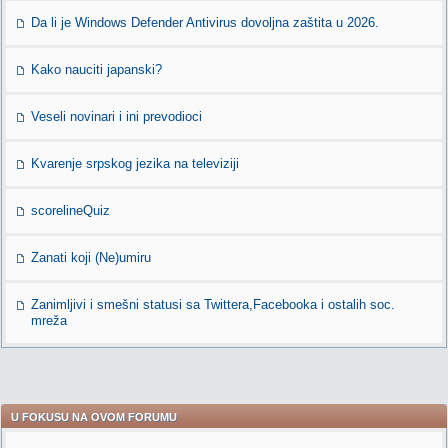
Da li je Windows Defender Antivirus dovoljna zaštita u 2026.
Kako nauciti japanski?
Veseli novinari i ini prevodioci
Kvarenje srpskog jezika na televiziji
scorelineQuiz
Zanati koji (Ne)umiru
Zanimljivi i smešni statusi sa Twittera,Facebooka i ostalih soc.
mreža
U FOKUSU NA OVOM FORUMU